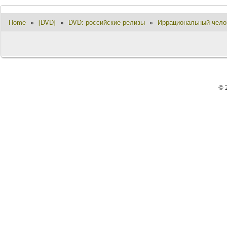
Home
»
[DVD]
»
DVD: российские релизы
»
Иррациональный челове
© 