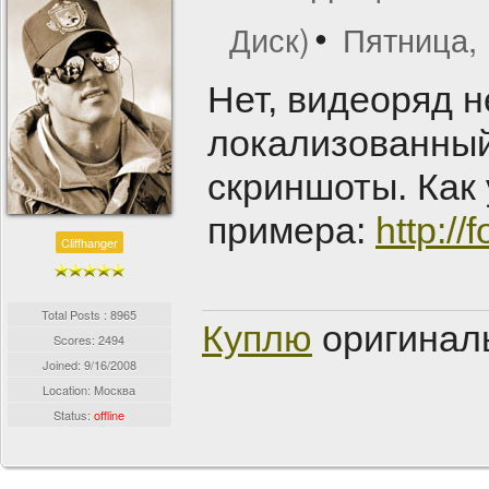
Диск)
Пятница, 
Нет, видеоряд н
локализованный
скриншоты. Как 
примера:
http:/
Cliffhanger
Total Posts : 8965
Куплю
оригинал
Scores: 2494
Joined:
9/16/2008
Location: Москва
Status:
offline