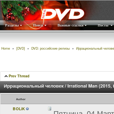
Разделы
Поиск
Важные ссылки
Посты
Правила
|
Home
»
[DVD]
»
DVD: российские релизы
»
Иррациональный человек 
Prev Thread
Иррациональный человек / Irrational Man (2015
Author
BOLiK
Пятница, 04 Март