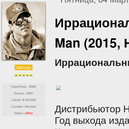
Иррациональ
Man (2015,
Иррациональный
Cliffhanger
Total Posts : 8965
Scores: 2494
Joined:
9/16/2008
Дистрибьютор 
Location: Москва
Status:
offline
Год выхода изд