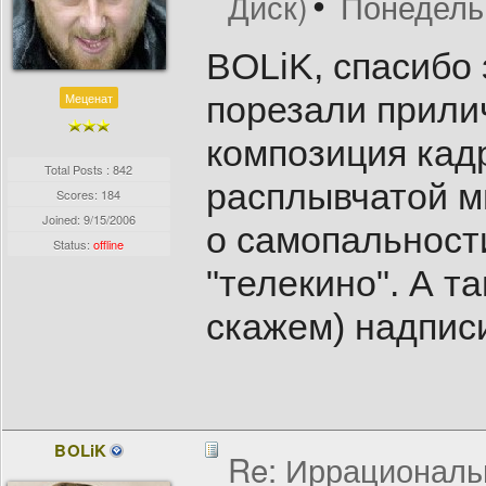
Диск)
Понедельн
BOLiK, спасибо 
Меценат
порезали прили
композиция кад
Total Posts : 842
расплывчатой м
Scores: 184
Joined:
9/15/2006
о самопальности
Status:
offline
"телекино". А т
скажем) надписи
BOLiK
Re: Иррациональн