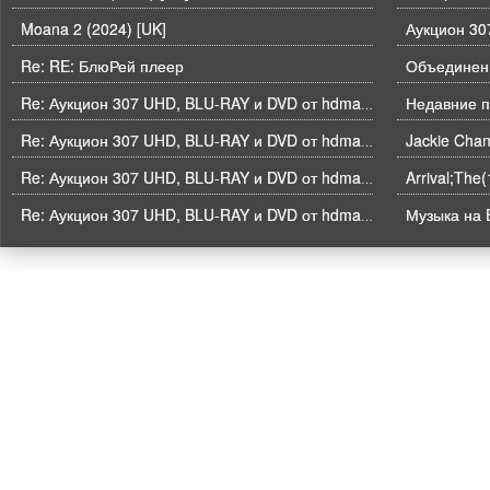
Moana 2 (2024) [UK]
Re: RE: БлюРей плеер
Объединени
Недавние п
Re: Аукцион 307 UHD, BLU-RAY и DVD от hdmaniac, окончание торгов в ЧЕТВЕРГ 6.08 в 21ч00м00с. по времени форума
Re: Аукцион 307 UHD, BLU-RAY и DVD от hdmaniac, окончание торгов в ЧЕТВЕРГ 6.08 в 21ч00м00с. по времени форума
Arrival;The
Re: Аукцион 307 UHD, BLU-RAY и DVD от hdmaniac, окончание торгов в ЧЕТВЕРГ 6.08 в 21ч00м00с. по времени форума
Музыка на B
Re: Аукцион 307 UHD, BLU-RAY и DVD от hdmaniac, окончание торгов в ЧЕТВЕРГ 6.08 в 21ч00м00с. по времени форума