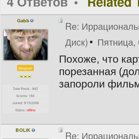
4 Ответов
Related 
Gabb
Re: Иррациональн
Диск)
Пятница, 
Похоже, что ка
Меценат
порезанная (дол
запороли фильм
Total Posts : 842
Scores: 184
Joined:
9/15/2006
Status:
offline
BOLiK
Re: Иррациональн