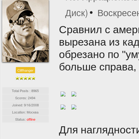
Диск)
Воскресен
Сравнил с амери
вырезана из кад
обрезано по "уму
больше справа, 
Cliffhanger
Total Posts : 8965
Scores: 2494
Joined:
9/16/2008
Location: Москва
Status:
offline
Для наглядности