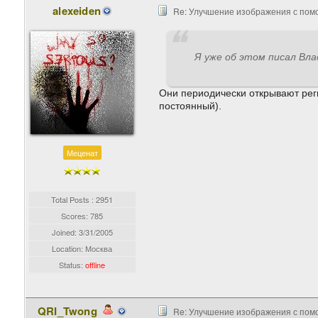
alexeiden
Re: Улучшение изображения с пом
Я уже об этом писал Вла
Они периодически открывают реги
постоянный).
Меценат
Total Posts : 2951
Scores: 785
Joined:
3/31/2005
Location: Москва
Status:
offline
QRI_Twong
Re: Улучшение изображения с пом