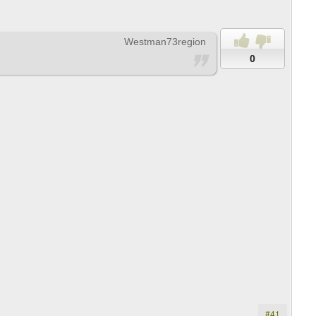
Westman73region
0
#41