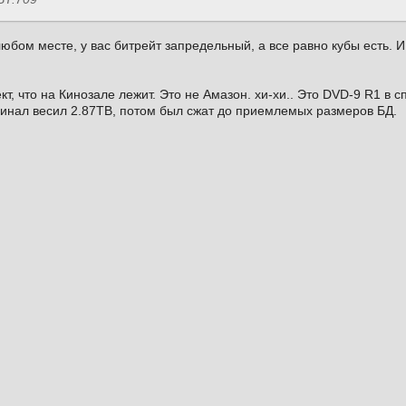
любом месте, у вас битрейт запредельный, а все равно кубы есть. 
кт, что на Кинозале лежит. Это не Амазон. хи-хи.. Это DVD-9 R1 в с
гинал весил 2.87ТВ, потом был сжат до приемлемых размеров БД.