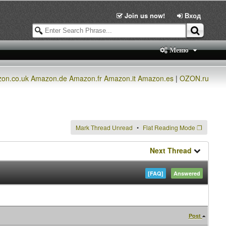
Join us now!
Вход
Меню
on.co.uk
Amazon.de
Amazon.fr
Amazon.it
Amazon.es
|
OZON.ru
Mark Thread Unread
Flat Reading Mode
❐
Next Thread
[FAQ]
Answered
Post