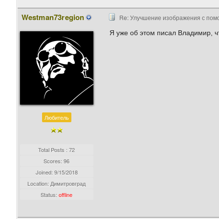
Westman73region
Re: Улучшение изображения с пом
Я уже об этом писал Владимир, ч
Любитель
Total Posts : 72
Scores: 96
Joined:
9/15/2018
Location: Димитровград
Status:
offline