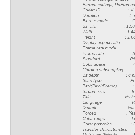
Format settings, ReFram
Codec ID : V_MP
Duration : 1 h 5
Bit rate mode : Co
Bit rate : 12.0 
Width : 1 440 p
Height : 1 080 p
Display aspect ratio : 
Frame rate mode : 
Frame rate : 25.
Standard : PA
Color space : Y
Chroma subsampling 
Bit depth : 8 bi
Scan type : Progr
Bits/(Pixel*Frame) : 
Stream size : 5.32
Title : Vechera na h
Language : Rus
Default : Yes
Forced : Ye
Color range : Lim
Color primaries : B
Transfer characteristics 
Matrix coefficients : 