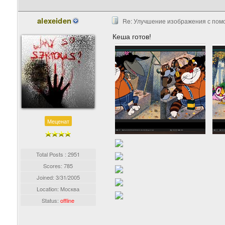
alexeiden
Re: Улучшение изображения с пом
Кеша готов!
Меценат
Total Posts : 2951
Scores: 785
Joined:
3/31/2005
Location: Москва
Status:
offline