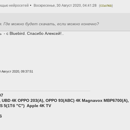
ощью нейросетей
Воскресенье, 30 Август 2020, 04:41:28
(
ссылка
)
. Где можно будет скачать, если можно конечно?
 - c Bluebird. Cпасибо Алексей!..
 Август 2020, 09:37:51
07
 UBD 4К OPPO 203(A), ОPPO 93(ABC) 4К Magnavox MBP6700(А),
S 5
(1Тб "С")
Apple 4K TV
S