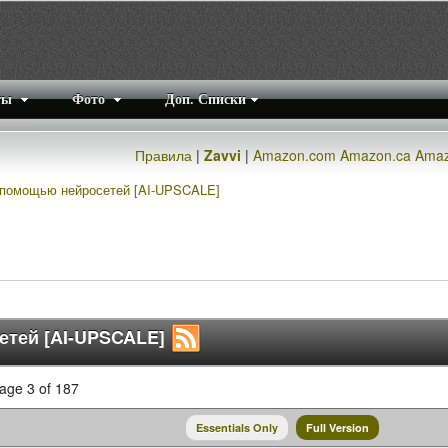
ты
Фото
Доп. Списки
Правила
|
Zavvi
|
Amazon.com
Amazon.ca
Amaz
 помощью нейросетей [AI-UPSCALE]
етей [AI-UPSCALE]
age 3 of 187
Essentials Only
Full Version