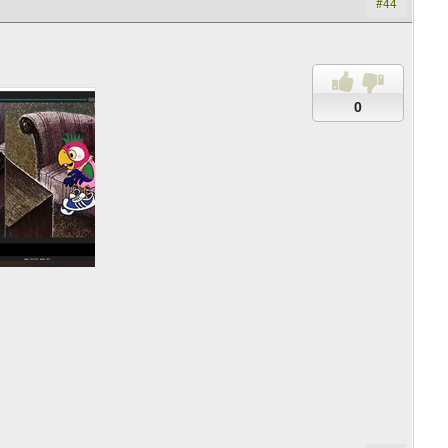
#44
0