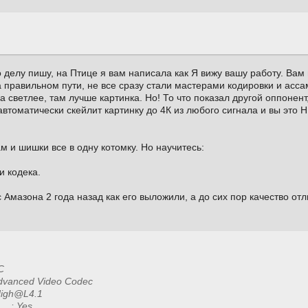
о делу пишу, на Птице я вам написала как Я вижу вашу работу. Вам
 правильном пути, не все сразу стали мастерами кодировки и ассам
ра светлее, там лучше картинка. Но! То что показал другой оппонен
автоматически скейлит картинку до 4К из любого сигнала и вы это 
м и шишки все в одну котомку. Но научитесь:
и кодека.
с Амазона 2 года назад как его выложили, а до сих пор качество отл
C
ced Video Codec
gh@L4.1
 : Yes