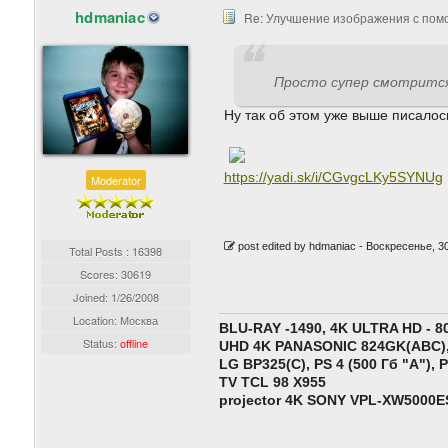
hdmaniac
Re: Улучшение изображения с пом
Просто супер смотрится
Ну так об этом уже выше писалось
https://yadi.sk/i/CGvgcLKy5SYNUg
Moderator
post edited by hdmaniac -
Воскресенье, 30
Total Posts : 16398
Scores: 30619
Joined:
1/26/2008
Location: Москва
BLU-RAY -1490, 4K ULTRA HD - 8
Status:
offline
UHD 4K PANASONIC 824GK(ABC),
LG BP325(C), PS 4 (500 Гб "A"),
P
TV TCL 98 X955
projector 4K SONY VPL-XW5000E