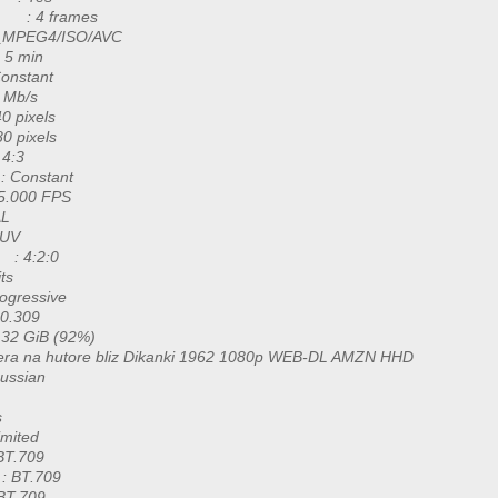
es : 4 frames
EG4/ISO/AVC
 min
nstant
Mb/s
ixels
ixels
4:3
Constant
000 FPS
L
UV
: 4:2:0
ts
essive
0.309
 GiB (92%)
utore bliz Dikanki 1962 1080p WEB-DL AMZN HHD
sian
s
ited
T.709
: BT.709
BT.709