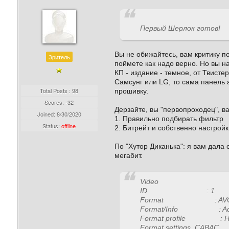
Первый Шерлок готов!
Вы не обижайтесь, вам критику п
Зритель
поймете как надо верно. Но вы на
КП - издание - темное, от Твисте
Самсунг или LG, то сама панель 
Total Posts : 98
прошивку.
Scores: -32
Дерзайте, вы "первопроходец", ва
Joined:
8/30/2020
1. Правильно подбирать фильтр
Status:
offline
2. Битрейт и собственно настройк
По "Хутор Диканька": я вам дала 
мегабит.
Video
ID : 1
Format : AV
Format/Info : Advan
Format profile : Hi
Format settings, CABAC