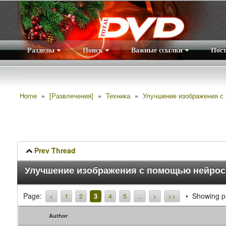
Разделы
Поиск
Важные ссылки
Пос
Home
»
[Развлечения]
»
Техника
»
Улучшение изображения с
Prev Thread
Улучшение изображения с помощью нейрос
Page:
Showing p
<
1
2
3
4
5
..
>
>>
Author