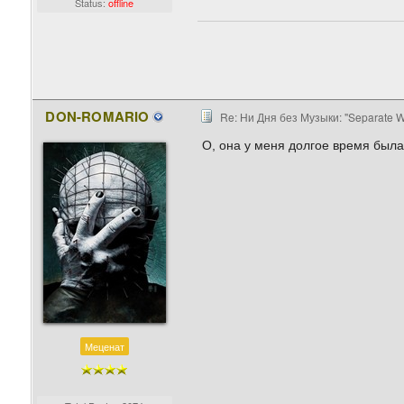
Status:
offline
DON-ROMARIO
Re: Ни Дня без Музыки: "Separate W
О, она у меня долгое время была
Меценат