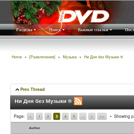
Разделы
Поиск
Важные ссылки
Пос
Home
»
[Развлечения]
»
Музыка
»
Ни Дня без Музыки ®
Prev Thread
Ни Дня без Музыки ®
Page:
Showing pa
<
1
2
3
4
5
..
>
>>
Author