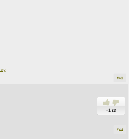
вку
#43
+1
(1)
#44