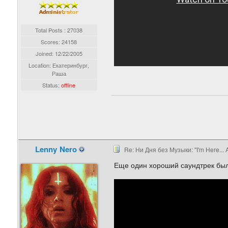
Total Posts : 27038
Scores: 24158
Joined:
12/22/2005
Location: Екатеринбург,
Раша
Status:
offline
Lenny Nero
Re: Ни Дня без Музыки: "I'm Here... 
Еще один хороший саундтрек был