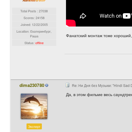
Total Posts : 27038
Scores: 24158
Joined:
12/22/2005
Location: Екатеринбург,
Фанатский монтаж тоже хороший, 
Раша
Status:
offline
dima230780
Re: Ни Дня без Музыки: "Hindi Sad 
Да, в этом фильме весь саундтре
Эксперт