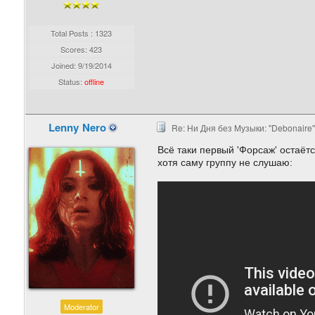
Total Posts : 1323
Scores: 423
Joined:
9/19/2014
Status:
offline
Lenny Nero
Re: Ни Дня без Музыки: "Debonaire"
Всё таки первый 'Форсаж' остаёт
хотя саму группу не слушаю:
Moderator