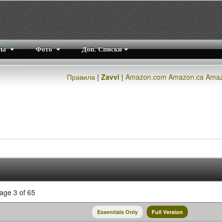
ты
Фото
Доп. Списки
Правила
|
Zavvi
|
Amazon.com
Amazon.ca
Amaz
ge 3 of 65
Essentials Only
Full Version