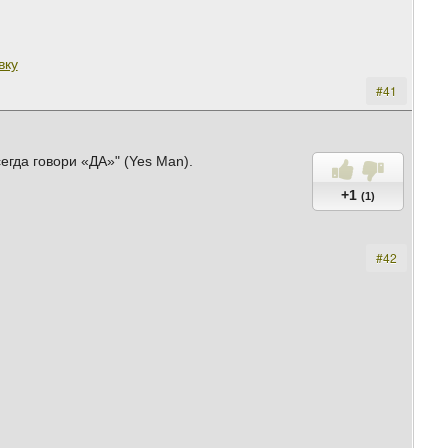
вку
#41
гда говори «ДА»" (Yes Man).
+1
(1)
#42