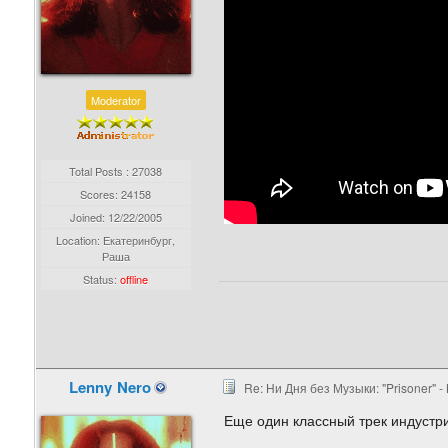
Moderator
Total Posts : 27038
Scores: 24158
Joined:
12/22/2005
Location: Екатеринбург,
Раша
Status:
offline
Lenny Nero
Re: Ни Дня без Музыки: "Prisoner" -
Еще один классный трек индустр