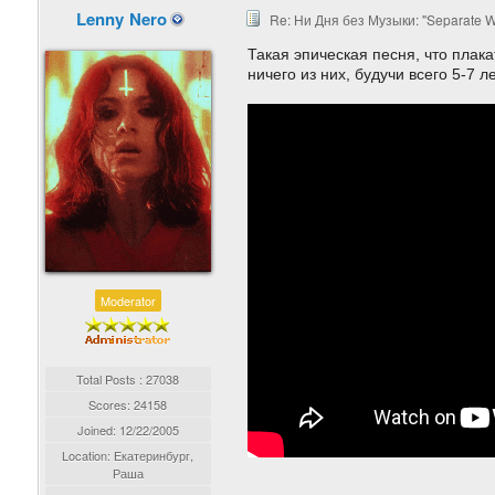
Lenny Nero
Re: Ни Дня без Музыки: "Separate W
Такая эпическая песня, что плака
ничего из них, будучи всего 5-7 л
Moderator
Total Posts : 27038
Scores: 24158
Joined:
12/22/2005
Location: Екатеринбург,
Раша