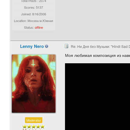
Total Posts : 2074
Scores: 5137
Joined:
8/16/2006
Location: Москва м.Южная
Status:
offline
Lenny Nero
Re: Ни Дня без Музыки: "Hindi Sad 
Моя любимая композиция из наве
Moderator