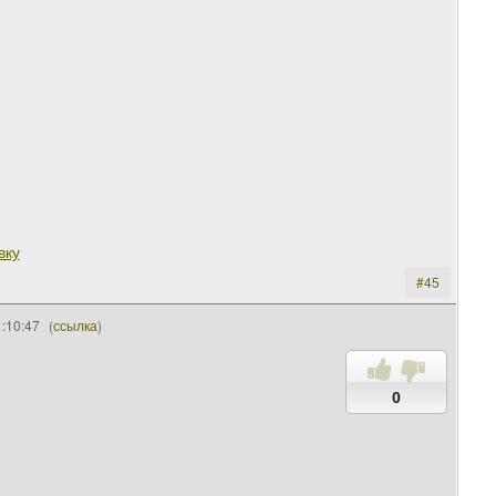
вку
#45
:10:47
(
ссылка
)
0