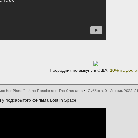
Посредник по выкупу в США:
-10% на доста
Another Planet" - Juno Reactor and The Creatures
Суббота, 01 Апрель 2023, 21
 у подзабытого фильма Lost in Space: