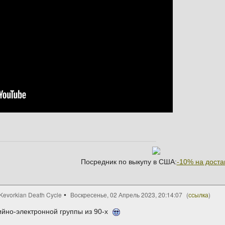
Посредник по выкупу в США:
-10% на доста
 Kevorkian Death Cycle
Воскресенье, 02 Апрель 2023, 20:14:07
(
ссылка
)
ийно-электронной группы из 90-х