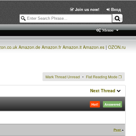
Join us now!
Вход
Меню
on.co.uk
Amazon.de
Amazon.fr
Amazon.it
Amazon.es
|
OZON.ru
Mark Thread Unread
Flat Reading Mode
❐
Next Thread
Hot!
Answered
Post