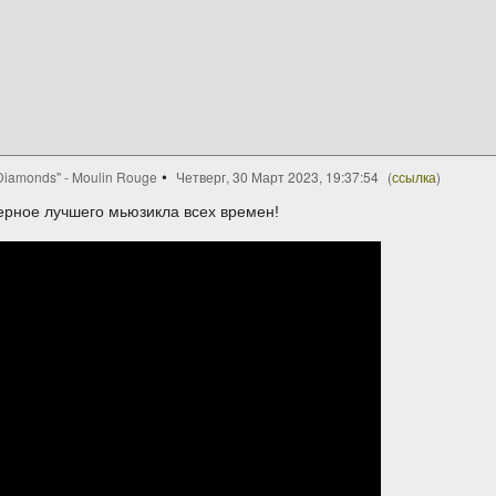
Diamonds" - Moulin Rouge
Четверг, 30 Март 2023, 19:37:54
(
ссылка
)
рное лучшего мьюзикла всех времен!