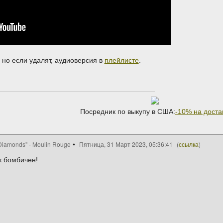
но если удалят, аудиоверсия в
плейлисте
.
Посредник по выкупу в США:
-10% на доста
Diamonds" - Moulin Rouge
Пятница, 31 Март 2023, 05:36:41
(
ссылка
)
к бомбичен!