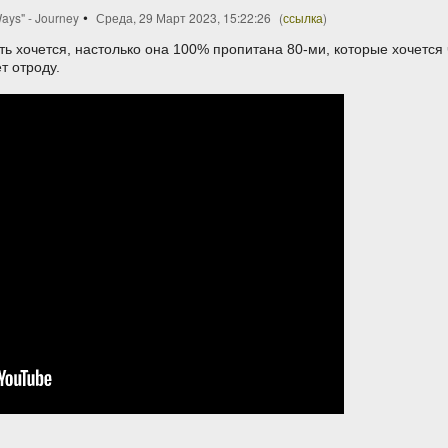
ays" - Journey
Среда, 29 Март 2023, 15:22:26
(
ссылка
)
ть хочется, настолько она 100% пропитана 80-ми, которые хочется 
ет отроду.