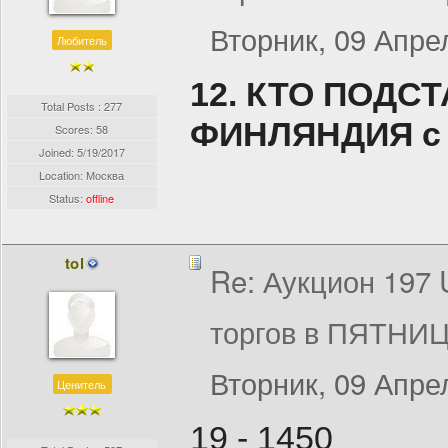
Вторник, 09 Апрел
Любитель
12. КТО ПОДС
Total Posts : 277
ФИНЛЯНДИЯ с р
Scores: 58
Joined:
5/19/2017
Location: Москва
Status:
offline
tol
Re: Аукцион 197
торгов в ПЯТНИЦ
Вторник, 09 Апрел
Ценитель
19 - 1450