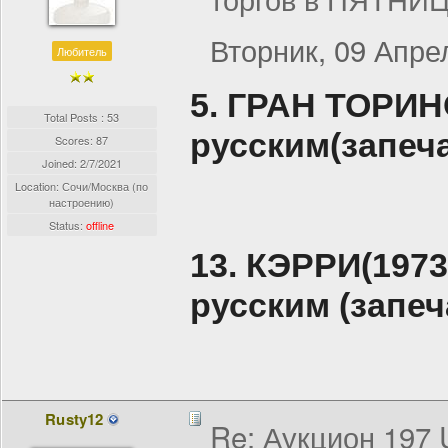
Вторник, 09 Апрел
Любитель
5. ГРАН ТОРИН
Total Posts : 53
русским(запеч
Scores: 87
Joined:
2/7/2021
Location: Сочи/Москва (по
настроению)
Status:
offline
13. КЭРРИ(19
русским (запе
Rusty12
Re: Аукцион 197