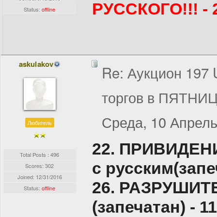
РУССКОГО!!! - 
Status:
offline
askulakov
Re: Аукцион 197
торгов в ПЯТНИЦ
Среда, 10 Апрель
Любитель
22. ПРИВИДЕН
Total Posts : 496
с русским(запе
Scores: 302
Joined:
12/31/2016
26. РАЗРУШИТ
Status:
offline
(запечатан) - 1