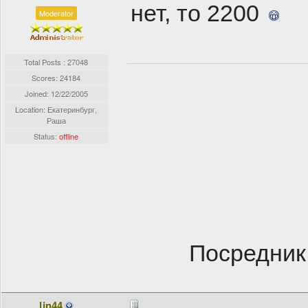
нет, то 2200
Moderator
Total Posts : 27048
Scores: 24184
Joined:
12/22/2005
Location: Екатеринбург,
Раша
Status:
offline
Посредник
lin44