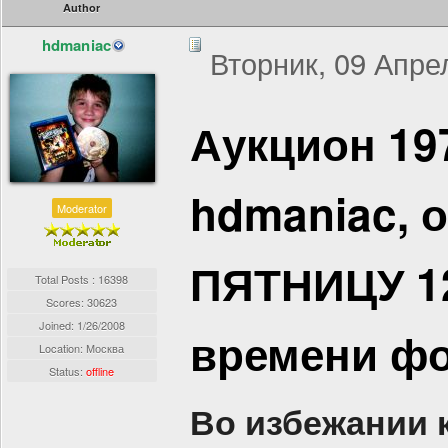
Author
hdmaniac
Вторник, 09 Апрел
Аукцион 19
hdmaniac, 
Moderator
ПЯТНИЦУ 12
Total Posts : 16398
Scores: 30623
Joined:
1/26/2008
времени ф
Location: Москва
Status:
offline
Во избежании 