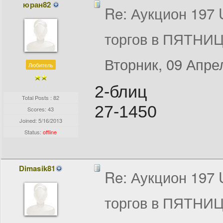
юран82
Re: Аукцион 197
торгов в ПЯТНИЦ
Вторник, 09 Апрел
Любитель
2-блиц
Total Posts : 82
27-1450
Scores: 43
Joined:
5/16/2013
Status:
offline
Dimasik81
Re: Аукцион 197
торгов в ПЯТНИЦ