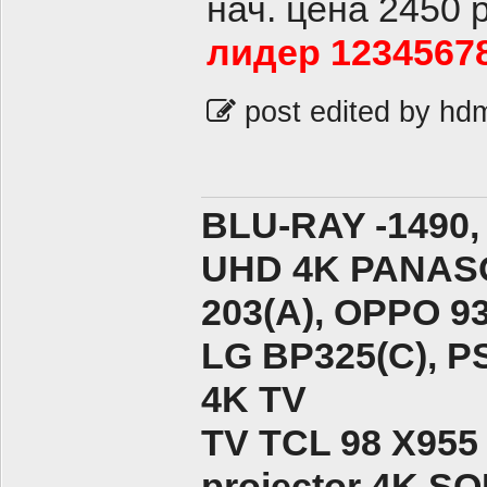
нач. цена 2450 
лидер 12345678
post edited by hd
BLU-RAY -1490,
UHD 4K PANASO
203(A), ОPPO 9
LG BP325(C), PS
4K TV
TV TCL 98 X955
projector 4K 