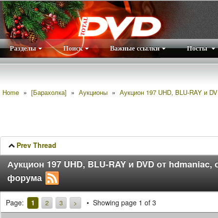
Разделы
Поиск
Важные ссылки
Посты
Правила
|
Home
»
[Барахолка]
»
Аукционы
»
Аукцион 197 UHD, BLU-RAY и DVD
Prev Thread
Аукцион 197 UHD, BLU-RAY и DVD от hdmaniac, 
форума
Page:
Showing page 1 of 3
1
2
3
>