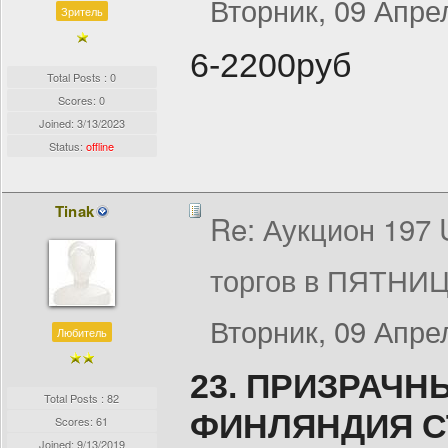
Вторник, 09 Апрел
Зритель
6-2200руб
Total Posts : 0
Scores: 0
Joined:
3/13/2023
Status:
offline
Tinak
Re: Аукцион 197
торгов в ПЯТНИЦ
Вторник, 09 Апрел
Любитель
23. ПРИЗРАЧН
Total Posts : 82
ФИНЛЯНДИЯ СТ
Scores: 61
Joined:
9/13/2019