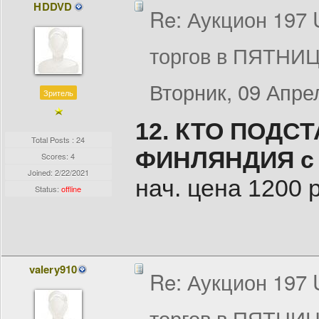
HDDVD
Re: Аукцион 197
торгов в ПЯТНИЦ
Вторник, 09 Апрел
Зритель
12. КТО ПОДС
Total Posts : 24
ФИНЛЯНДИЯ с р
Scores: 4
Joined:
2/22/2021
нач. цена 1200 
Status:
offline
valery910
Re: Аукцион 197
торгов в ПЯТНИЦ