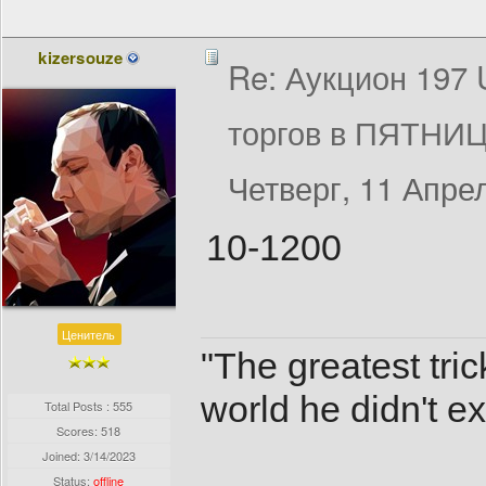
kizersouze
Re: Аукцион 197
торгов в ПЯТНИЦ
Четверг, 11 Апрел
10-1200
Ценитель
"The greatest tri
world he didn't exi
Total Posts : 555
Scores: 518
Joined:
3/14/2023
Status:
offline