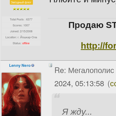
Звёздный флот
Total Posts : 6377
Продаю ST
Scores: 1007
Joined:
2/15/2008
Location: г. Йошкар-Ола
http://f
Status:
offline
Lenny Nero
Re: Мегалополис /
2024, 05:13:58
(
с
Я жду...