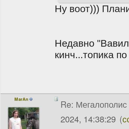
Ну воот))) План
Недавно "Вавил
кинч...топика по
MarAn
Re: Мегалополис /
2024, 14:38:29
(
с