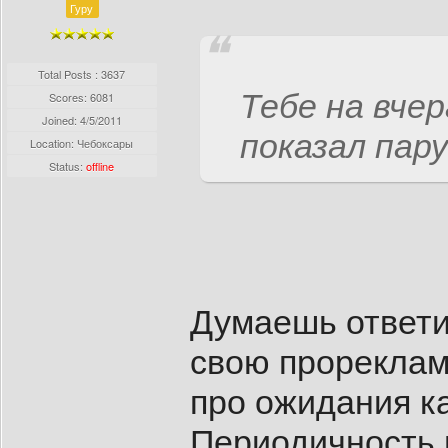
Гуру
Total Posts : 3637
Тебе на вче
Scores: 6081
Joined:
4/5/2011
показал пар
Location: Чебоксары
Status:
offline
Думаешь ответи
свою прореклам
про ожидания к
Периодичность 