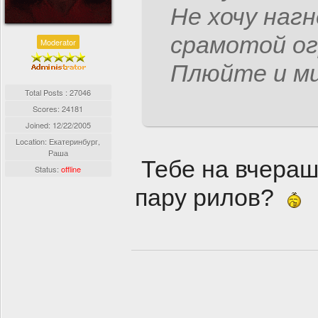
Не хочу наг
срамотой ог
Moderator
Плюйте и ми
Total Posts : 27046
Scores: 24181
Joined:
12/22/2005
Location: Екатеринбург,
Раша
Тебе на вчераш
Status:
offline
пару рилов?