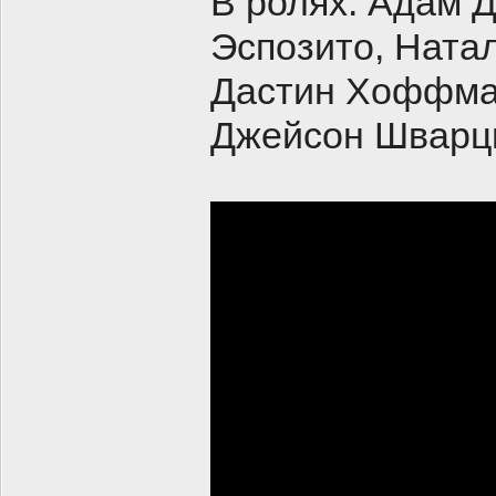
В ролях: Адам 
Эспозито, Ната
Дастин Хоффман
Джейсон Шварц