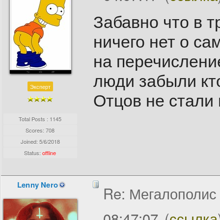
Забавно что в 
ничего нет о са
на перечислени
люди забыли кто
Эксперт
Отцов не стали
Total Posts : 1145
Scores: 708
Joined:
5/6/2018
Status:
offline
Lenny Nero
Re: Мегалополис /
08:47:07
(
ссылка