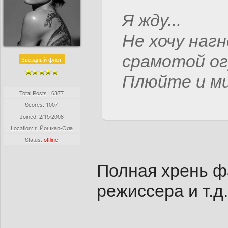
Я жду...
Не хочу наг
срамотой ог
Звёздный флот
Плюйте и ми
Total Posts : 6377
Scores: 1007
Joined:
2/15/2008
Location: г. Йошкар-Ола
Status:
offline
Полная хрень ф
режиссера и т.д. и