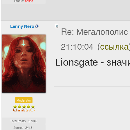
Status:
offline
Lenny Nero
Re: Мегалополис /
21:10:04
(
ссылка
Lionsgate - зна
Moderator
Total Posts : 27046
Scores: 24181