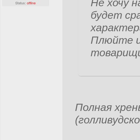
Не хочу 
Status:
offline
будет ср
характер
Плюйте и
товарищи
Полная хрен
(голливудског