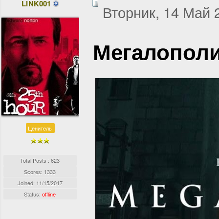
LINK001
Вторник, 14 Май 2
Мегалополис
Ценитель
Total Posts : 623
Scores: 1333
Joined:
11/15/2017
Status:
offline