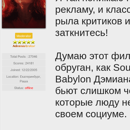
рекламу, и клас
рыла критиков 
заткнитесь!
Moderator
Думаю этот филь
Total Posts : 27046
Scores: 24181
обруган, как So
Joined:
12/22/2005
Babylon Дэмиан
Location: Екатеринбург,
Раша
бьют слишком чё
Status:
offline
которые люду не
своем социуме.