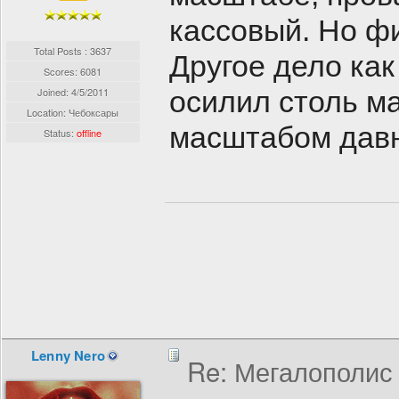
кассовый. Но ф
Total Posts : 3637
Другое дело ка
Scores: 6081
Joined:
4/5/2011
осилил столь м
Location: Чебоксары
масштабом давн
Status:
offline
Lenny Nero
Re: Мегалополис /