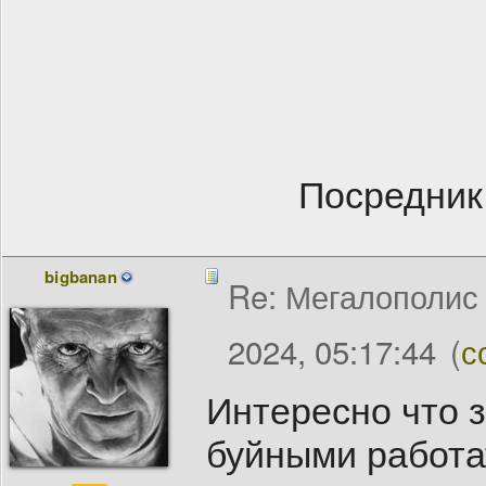
Посредник
bigbanan
Re: Мегалополис /
2024, 05:17:44
(
с
Интересно что з
буйными работат