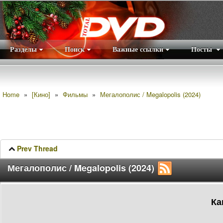
Разделы
Поиск
Важные ссылки
Посты
Правила
|
Home
»
[Кино]
»
Фильмы
»
Мегалополис / Megalopolis (2024)
Prev Thread
Мегалополис / Megalopolis (2024)
Ка