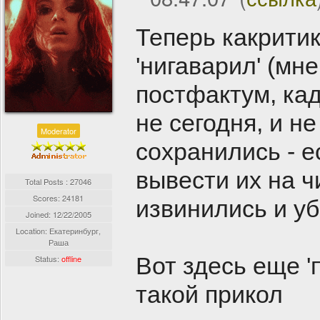
Теперь какритик
'нигаварил' (мн
постфактум, кад
не сегодня, и н
Moderator
сохранились - е
вывести их на ч
Total Posts : 27046
Scores: 24181
извинились и уб
Joined:
12/22/2005
Location: Екатеринбург,
Раша
Вот здесь еще '
Status:
offline
такой прикол