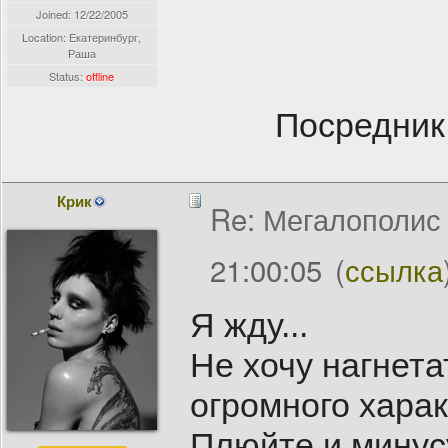
Joined:
12/22/2005
Location: Екатеринбург,
Раша
Status:
offline
Посредник
Крик
Re: Мегалополис /
21:00:05
(
ссылка
Я жду...
Не хочу нагнета
огромного харак
Плюйте и минус