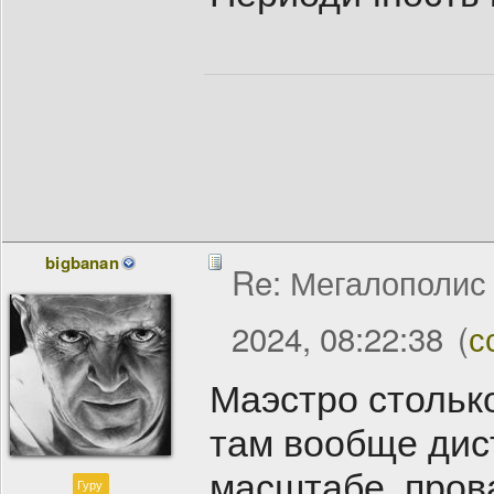
bigbanan
Re: Мегалополис /
2024, 08:22:38
(
с
Маэстро столько
там вообще дис
масштабе, пров
Гуру