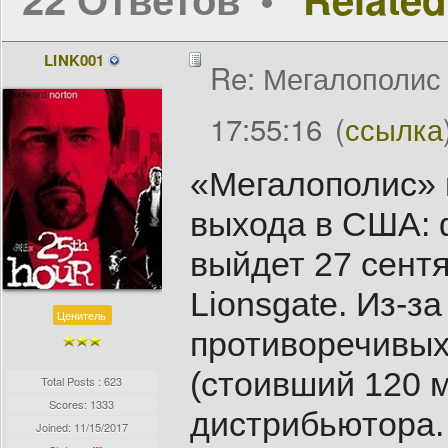
LINK001
Re: Мегалополис /
17:55:16
(
ссылка
«Мегалополис» в
выхода в США:
выйдет 27 сентя
Lionsgate. Из-з
Ценитель
противоречивых
(стоивший 120 м
Total Posts : 623
Scores: 1333
дистрибьютора.
Joined:
11/15/2017