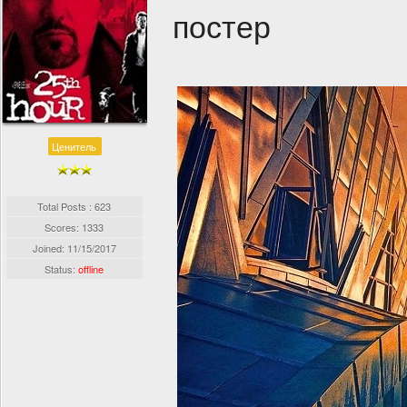
постер
Ценитель
Total Posts : 623
Scores: 1333
Joined:
11/15/2017
Status:
offline