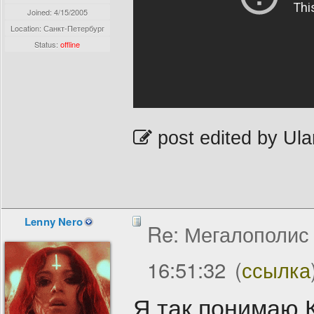
Joined:
4/15/2005
Location: Санкт-Петербург
Status:
offline
post edited by Ula
Lenny Nero
Re: Мегалополис /
16:51:32
(
ссылка
Я так понимаю 