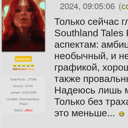
2024, 09:05:06
(
с
Только сейчас г
Southland Tales
аспектам: амби
необычный, и не
Moderator
графикой, хоро
также провальн
Total Posts : 27046
Scores: 24181
Надеюсь лишь мн
Joined:
12/22/2005
Только без трах
Location: Екатеринбург,
Раша
это меньше...
Status:
offline