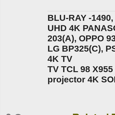
BLU-RAY -1490,
UHD 4K PANASO
203(A), ОPPO 9
LG BP325(C), PS
4K TV
TV TCL 98 X955
projector 4K 