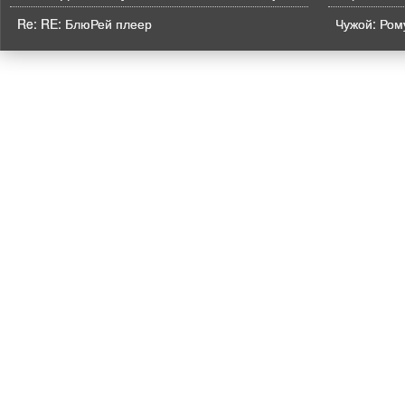
Re: RE: БлюРей плеер
Чужой: Рому