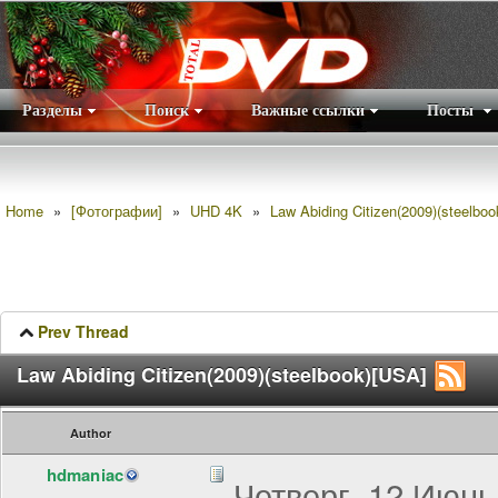
Разделы
Поиск
Важные ссылки
Посты
Правила
|
Home
»
[Фотографии]
»
UHD 4K
»
Law Abiding Citizen(2009)(steelbo
Prev Thread
Law Abiding Citizen(2009)(steelbook)[USA]
Author
hdmaniac
Четверг, 12 Июнь