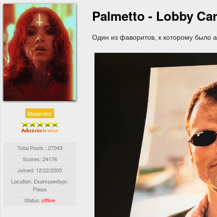
Palmetto - Lobby Ca
Один из фаворитов, к которому было 
Moderator
Total Posts : 27043
Scores: 24176
Joined:
12/22/2005
Location: Екатеринбург,
Раша
Status:
offline