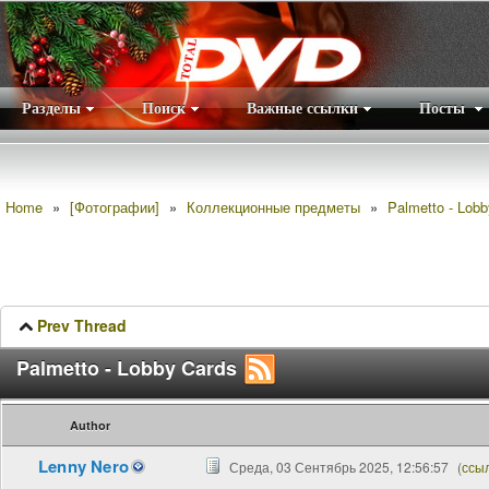
Разделы
Поиск
Важные ссылки
Посты
Правила
|
Home
»
[Фотографии]
»
Коллекционные предметы
»
Palmetto - Lob
Prev Thread
Palmetto - Lobby Cards
Author
Lenny Nero
Среда, 03 Сентябрь 2025, 12:56:57
(
ссы