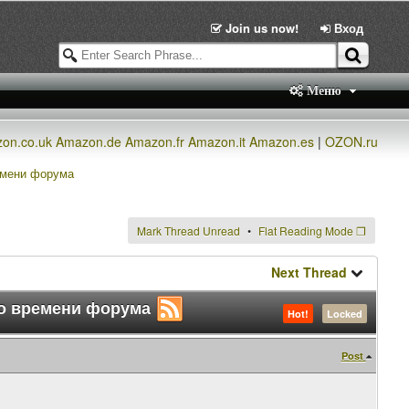
Join us now!
Вход
Меню
on.co.uk
Amazon.de
Amazon.fr
Amazon.it
Amazon.es
|
OZON.ru
ремени форума
Mark Thread Unread
Flat Reading Mode
❐
Next Thread
 по времени форума
Hot!
Locked
Post