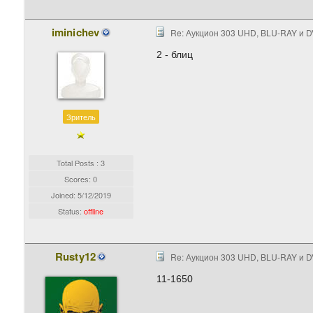
iminichev
Re: Аукцион 303 UHD, BLU-RAY и D
2 - блиц
Зритель
Total Posts : 3
Scores: 0
Joined:
5/12/2019
Status:
offline
Rusty12
Re: Аукцион 303 UHD, BLU-RAY и D
11-1650