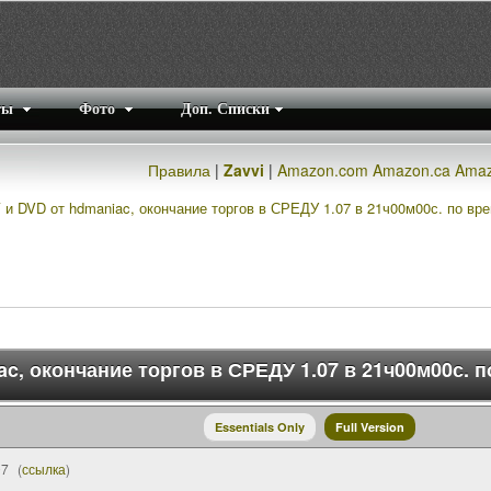
ты
Фото
Доп. Списки
Правила
|
Zavvi
|
Amazon.com
Amazon.ca
Amaz
и DVD от hdmaniac, окончание торгов в СРЕДУ 1.07 в 21ч00м00с. по в
ac, окончание торгов в СРЕДУ 1.07 в 21ч00м00с.
Essentials Only
Full Version
07
(
ссылка
)