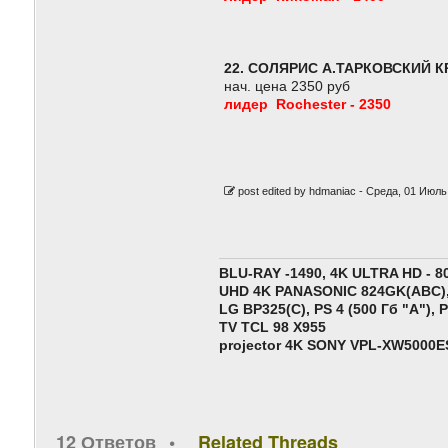
22. СОЛЯРИС А.ТАРКОВСКИЙ К
нач. цена 2350 руб
лидер Rochester - 2350
post edited by hdmaniac -
Среда, 01 Июль 
BLU-RAY -1490, 4K ULTRA HD - 8
UHD 4K PANASONIC 824GK(ABC),
LG BP325(C), PS 4 (500 Гб "A"),
P
TV TCL 98 X955
projector 4K SONY VPL-XW5000E
12 Ответов
Related Threads