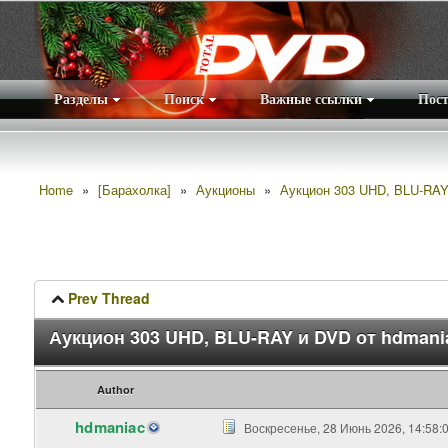
Разделы
Поиск
Важные ссылки
Пос
Home
»
[Барахолка]
»
Аукционы
»
Аукцион 303 UHD, BLU-RAY 
Prev Thread
Аукцион 303 UHD, BLU-RAY и DVD от hdmani
Author
hdmaniac
Воскресенье, 28 Июнь 2026, 14:58: