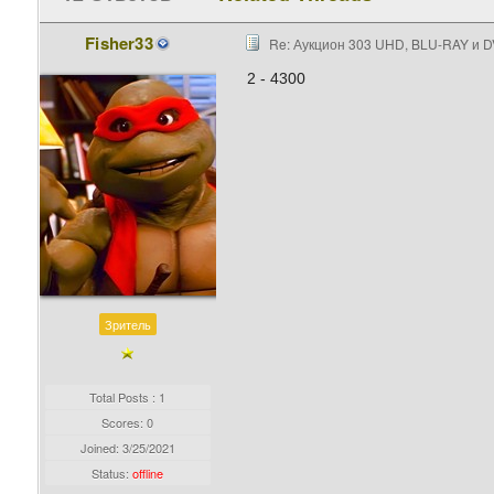
Fisher33
Re: Аукцион 303 UHD, BLU-RAY и D
2 - 4300
Зритель
Total Posts : 1
Scores: 0
Joined:
3/25/2021
Status:
offline