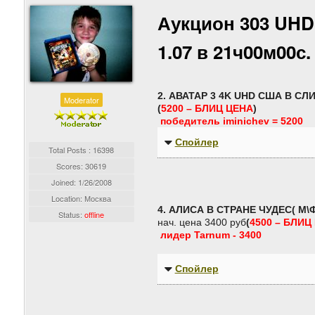
Аукцион 303 UHD
1.07 в 21ч00м00с
2. АВАТАР 3 4K UHD США В СЛИ
Moderator
(
5200 – БЛИЦ ЦЕНА
)
победитель iminichev = 5200
Спойлер
Total Posts : 16398
Scores: 30619
Joined:
1/26/2008
Location: Москва
4. АЛИСА В СТРАНЕ ЧУДЕС( М\Ф
Status:
offline
нач. цена 3400 руб
(
4500 – БЛИЦ
лидер Tarnum - 3400
Спойлер