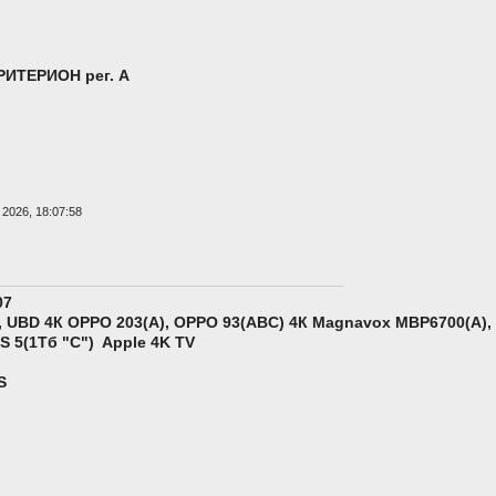
РИТЕРИОН рег. А
2026, 18:07:58
07
 UBD 4К OPPO 203(A), ОPPO 93(ABC) 4К Magnavox MBP6700(А),
S 5
(1Тб "С")
Apple 4K TV
S