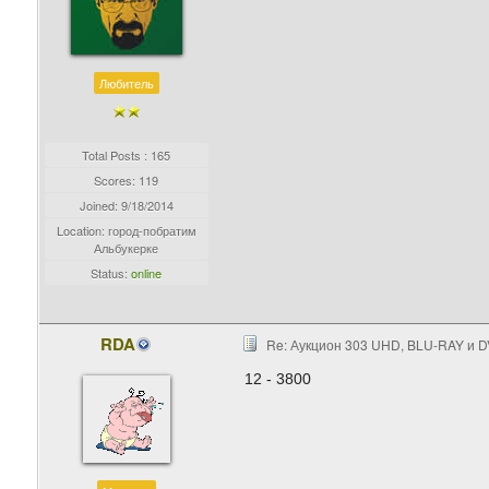
Любитель
Total Posts : 165
Scores: 119
Joined:
9/18/2014
Location: город-побратим
Альбукерке
Status:
online
RDA
Re: Аукцион 303 UHD, BLU-RAY и D
12 - 3800