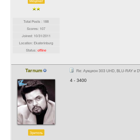
Меценат
Total Posts : 188
Scores: 107
Joined:
10/31/2011
Location: Ekaterinburg
Status:
offline
Tarnum
Re: Аукцион 303 UHD, BLU-RAY и D
4 - 3400
Зритель