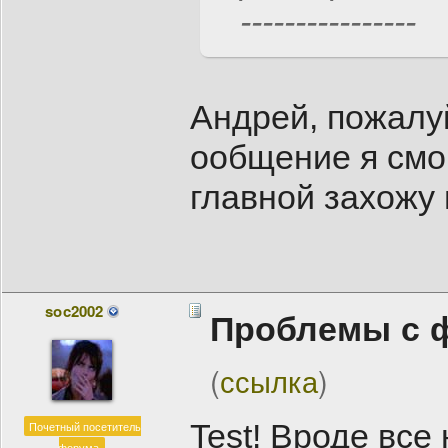
----------------
Андрей, пожалуй
ообщение я смог
главной захожу 
soc2002
Проблемы с 
(
ссылка
)
Test! Вроде все
Почетный посетитель
форума