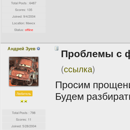
Total Posts : 6487
Scores: 135
Joined:
9/4/2004
Location: Минск
Status:
offline
Андрей Зуев
Проблемы с 
(
ссылка
)
Просим прощен
Будем разбира
Любитель
Total Posts : 798
Scores: 11
Joined:
5/28/2004