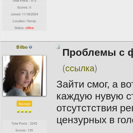
Total Posts : 973
Scores: 0
Joined:
11/18/2004
Location: Питер
Status:
offline
Bilbo
Проблемы с 
(
ссылка
)
Зайти смог, а в
каждую нувую ст
Эксперт
отсутстствия ре
цензурных в гол
Total Posts : 2245
Scores: 135