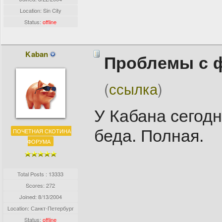
Location: Sin City
Status:
offline
Kaban
Проблемы с 
(
ссылка
)
У Кабана сегод
беда. Полная.
ПОЧЕТНАЯ СКОТИНА
ФОРУМА
Total Posts : 13333
Scores: 272
Joined:
8/13/2004
Location: Санкт-Петербург
Status:
offline