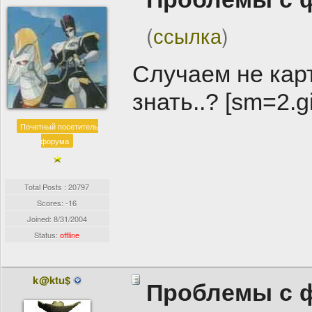
(
ссылка
)
Случаем не карт
знать..? [sm=2.gi
Почетный посетитель
форума
Total Posts : 20797
Scores: -16
Joined:
8/31/2004
Status:
offline
k@ktu$
Проблемы с 