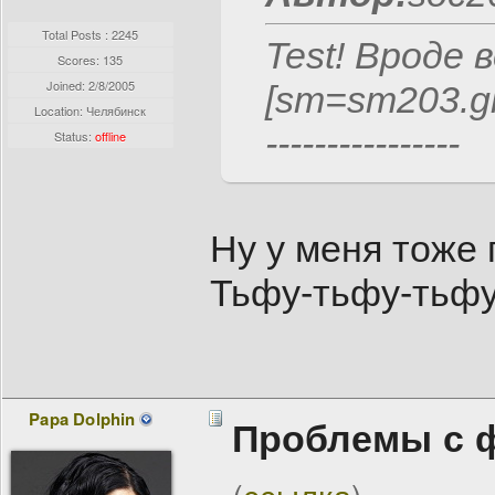
Total Posts : 2245
Test! Вроде
Scores: 135
Joined:
2/8/2005
[sm=sm203.gi
Location: Челябинск
----------------
Status:
offline
Ну у меня тоже 
Тьфу-тьфу-тьфу
Papa Dolphin
Проблемы с 