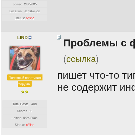
Joined:
2/8/2005
Location: Челябинск
Status:
offline
LIND
Проблемы с 
(
ссылка
)
пишет что-то ти
Почетный посетитель
форума
не содержит и
Total Posts : 408
Scores: -2
Joined:
9/24/2004
Status:
offline