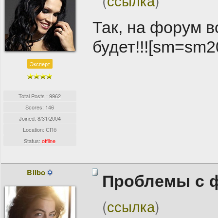
(
ссылка
)
Так, на форум в
будет!!![sm=sm20
Эксперт
Total Posts : 9962
Scores: 146
Joined:
8/31/2004
Location: СПб
Status:
offline
Bilbo
Проблемы с 
(
ссылка
)