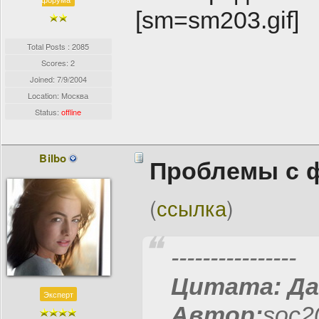
[sm=sm203.gif]
Total Posts : 2085
Scores: 2
Joined:
7/9/2004
Location: Москва
Status:
offline
Bilbo
Проблемы с 
(
ссылка
)
----------------
Цитата:
Да
Эксперт
Автор:
soc20