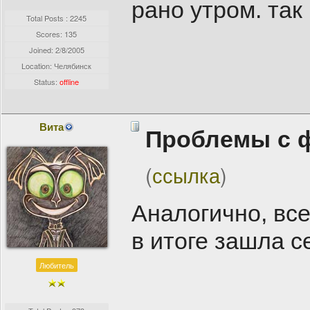
рано утром. так
Total Posts : 2245
Scores: 135
Joined:
2/8/2005
Location: Челябинск
Status:
offline
Вита
Проблемы с 
(
ссылка
)
Аналогично, все
в итоге зашла с
Любитель