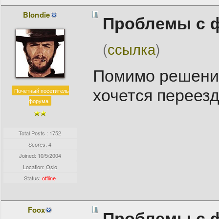
Blondie
Проблемы с 
(
ссылка
)
Помимо решения
хочется переезд
Почетный посетитель
форума
Total Posts : 1752
Scores: 4
Joined:
10/5/2004
Location: Oslo
Status:
offline
Foox
Проблемы с 