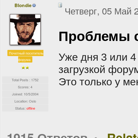
Blondie
Четверг, 05 Май 2
Проблемы 
Почетный посетитель
Уже дня 3 или 
форума
загрузкой форум
Это только у ме
Total Posts : 1752
Scores: 4
Joined:
10/5/2004
Location: Oslo
Status:
offline
1915 Ответов
Rela