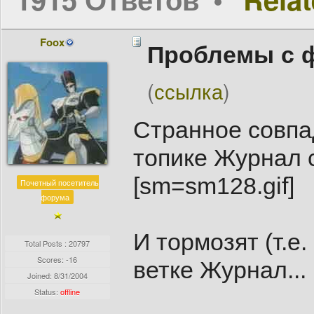
Foox
Проблемы с 
(
ссылка
)
Странное совпад
топике Журнал с
[sm=sm128.gif]
Почетный посетитель
форума
И тормозят (т.е
Total Posts : 20797
Scores: -16
ветке Журнал...
Joined:
8/31/2004
Status:
offline