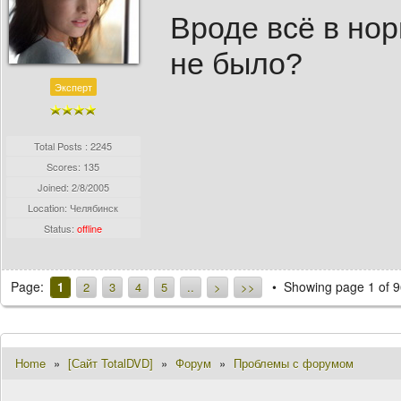
Вроде всё в нор
не было?
Эксперт
Total Posts : 2245
Scores: 135
Joined:
2/8/2005
Location: Челябинск
Status:
offline
Page:
Showing page 1 of 9
1
2
3
4
5
..
>
>>
Home
»
[Сайт TotalDVD]
»
Форум
»
Проблемы с форумом