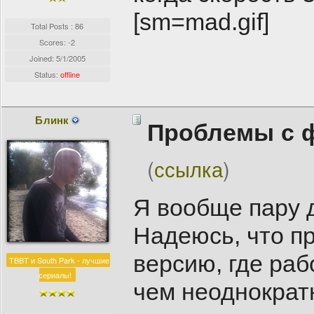
[sm=mad.gif]
Total Posts : 86
Scores: -2
Joined:
5/1/2005
Status:
offline
Блинк
Проблемы с 
(
ссылка
)
Я вообще пару д
Надеюсь, что п
версию, где раб
TBBT и South Park - лучшие
сериалы!
чем неоднократн