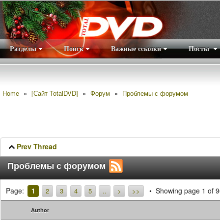
Разделы
Поиск
Важные ссылки
Посты
Правила
|
Home
»
[Сайт TotalDVD]
»
Форум
»
Проблемы с форумом
Prev Thread
Проблемы с форумом
Page:
Showing page 1 of 9
1
2
3
4
5
..
>
>>
Author