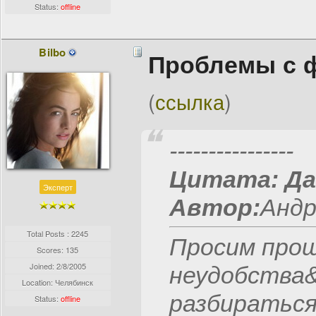
Status:
offline
Bilbo
Проблемы с 
(
ссылка
)
----------------
Цитата:
Да
Эксперт
Автор:
Андр
Total Posts : 2245
Просим прощ
Scores: 135
Joined:
2/8/2005
неудобства&
Location: Челябинск
разбираться
Status:
offline