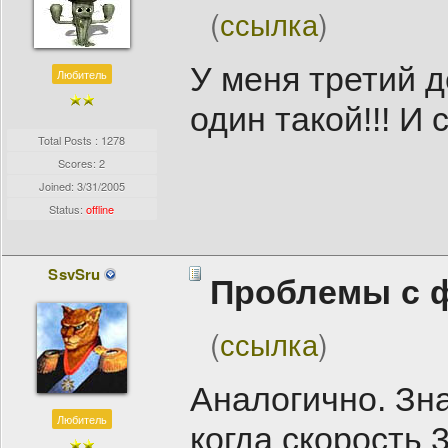
(
ссылка
)
У меня третий д
Любитель
один такой!!! И 
Total Posts : 1278
Scores: 2
Joined:
3/31/2005
Status:
offline
SsvSru
Проблемы с 
(
ссылка
)
Аналогично. Зна
Любитель
когда скорость 3