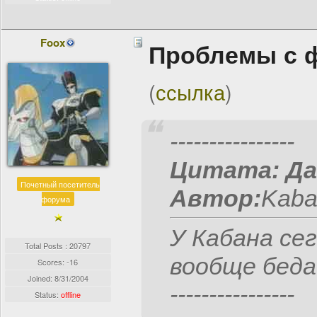
Foox
Проблемы с 
(
ссылка
)
----------------
Цитата:
Да
Почетный посетитель
Автор:
Kaban
форума
У Кабана се
Total Posts : 20797
вообще беда
Scores: -16
Joined:
8/31/2004
----------------
Status:
offline