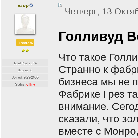
Ezop
Четверг, 13 Октяб
Голливуд В
Любитель
Что такое Голли
Total Posts : 74
Странно к фабр
Scores: 0
Joined:
9/29/2005
бизнеса мы не п
Status:
offline
Фабрике Грез та
внимание. Сегод
сказали, что зо
вместе с Монро,