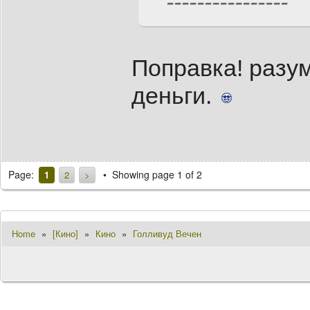
----------------
Поправка! разу
деньги.
Page:
Showing page 1 of 2
1
2
>
Home
»
[Кино]
»
Кино
»
Голливуд Вечен