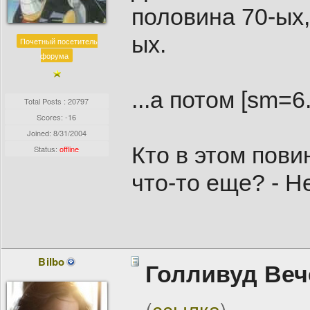
половина 70-ых,
ых.
Почетный посетитель
форума
...а потом [sm=6
Total Posts : 20797
Scores: -16
Joined:
8/31/2004
Кто в этом пови
Status:
offline
что-то еще? - Н
Bilbo
Голливуд Веч
(
ссылка
)