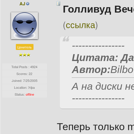
AJ
Голливуд Веч
(
ссылка
)
----------------
Ценитель
Цитата:
Да
Автор:
Bilbo 
Total Posts : 4924
Scores: 22
Joined:
7/25/2005
А на диски 
Location: Уфа
Status:
offline
----------------
Теперь только 