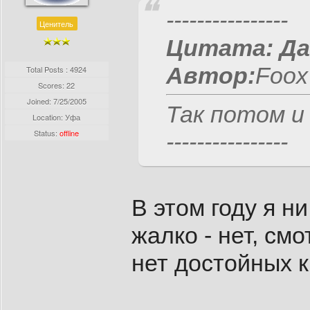
----------------
Ценитель
Цитата:
Да
Автор:
Foox 
Total Posts : 4924
Scores: 22
Joined:
7/25/2005
Так потом и 
Location: Уфа
Status:
offline
----------------
В этом году я ни
жалко - нет, см
нет достойных 