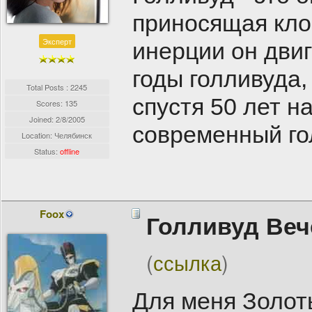
приносящая кло
Эксперт
инерции он двиг
годы голливуда,
Total Posts : 2245
спустя 50 лет н
Scores: 135
Joined:
2/8/2005
современный го
Location: Челябинск
Status:
offline
Foox
Голливуд Веч
(
ссылка
)
Для меня Золоты