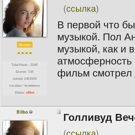
(
ссылка
)
В первой что бы
музыкой. Пол А
Эксперт
музыкой, как и 
атмосферность с
Total Posts : 2245
фильм смотрел 
Scores: 135
Joined:
2/8/2005
Location: Челябинск
Status:
offline
Bilbo
Голливуд Веч
(
ссылка
)