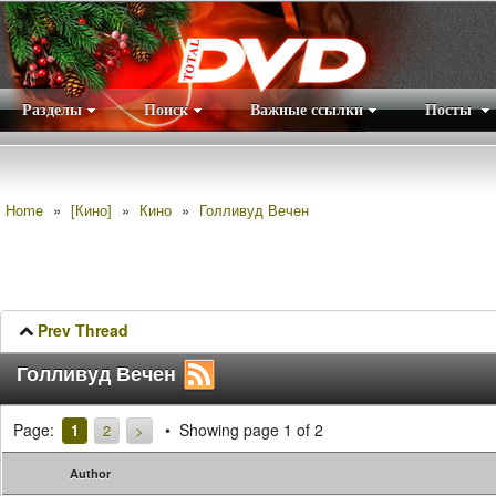
Разделы
Поиск
Важные ссылки
Посты
Правила
|
Home
»
[Кино]
»
Кино
»
Голливуд Вечен
Prev Thread
Голливуд Вечен
Page:
Showing page 1 of 2
1
2
>
Author