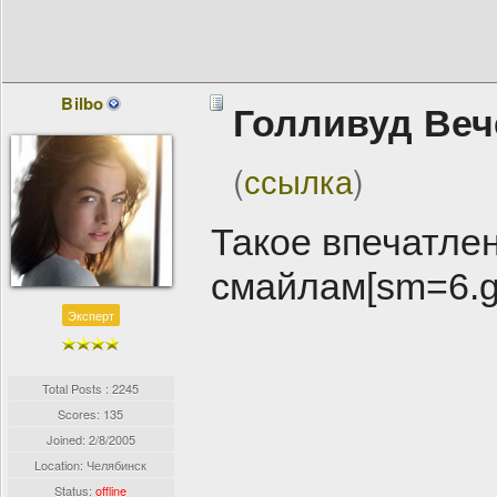
Bilbo
Голливуд Веч
(
ссылка
)
Такое впечатле
смайлам[sm=6.gi
Эксперт
Total Posts : 2245
Scores: 135
Joined:
2/8/2005
Location: Челябинск
Status:
offline