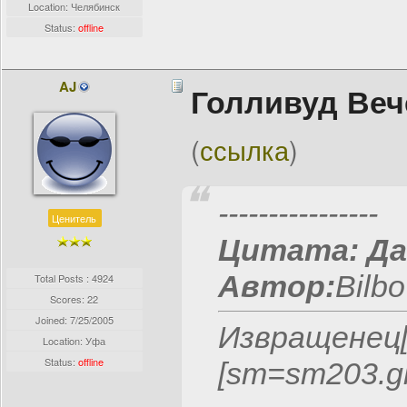
Location: Челябинск
Status:
offline
AJ
Голливуд Веч
(
ссылка
)
----------------
Ценитель
Цитата:
Да
Автор:
Bilbo 
Total Posts : 4924
Scores: 22
Joined:
7/25/2005
Извращенец[s
Location: Уфа
Status:
offline
[sm=sm203.gi