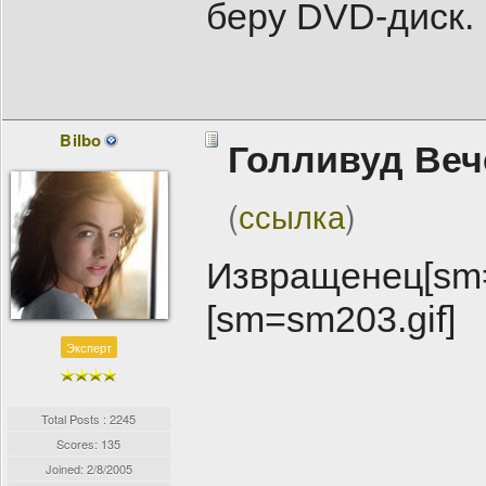
беру DVD-диск.
Bilbo
Голливуд Веч
(
ссылка
)
Извращенец[sm=s
[sm=sm203.gif]
Эксперт
Total Posts : 2245
Scores: 135
Joined:
2/8/2005