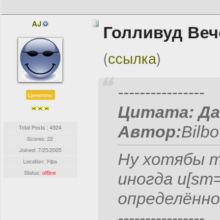
AJ
Голливуд Веч
(
ссылка
)
----------------
Ценитель
Цитата:
Да
Автор:
Bilbo 
Total Posts : 4924
Scores: 22
Joined:
7/25/2005
Ну хотябы та
Location: Уфа
Status:
offline
иногда и[sm=
определённо
----------------