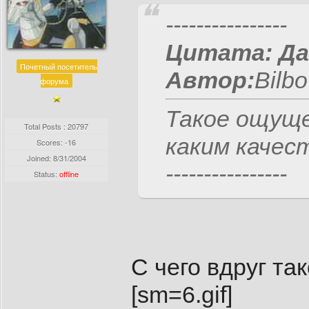
----------------
Цитата:
Да
Почетный посетитель
Автор:
Bilbo 
форума
Такое ощуще
Total Posts : 20797
каким качес
Scores: -16
Joined:
8/31/2004
----------------
Status:
offline
С чего вдруг т
[sm=6.gif]