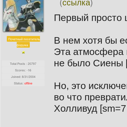
(
ссылка
)
Первый просто 
В нем хотя бы
Почетный посетитель
форума
Эта атмосфера м
не было Сиены [
Total Posts : 20797
Scores: -16
Joined:
8/31/2004
Но, это исключ
Status:
offline
во что преврат
Холливуд [sm=7.