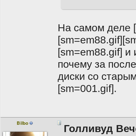
На самом деле [
[sm=em88.gif][s
[sm=em88.gif] и 
почему за посл
диски со стары
[sm=001.gif].
Bilbo
Голливуд Веч