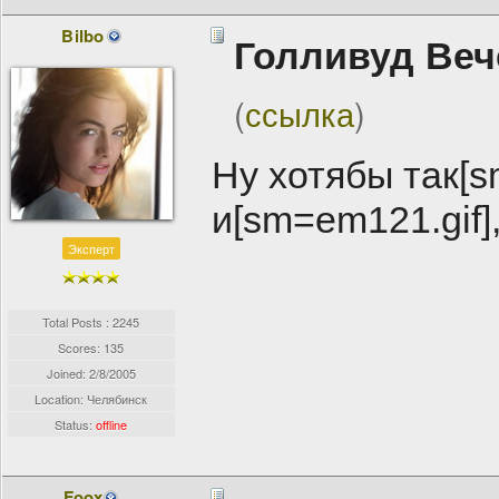
Bilbo
Голливуд Веч
(
ссылка
)
Ну хотябы так[sm
и[sm=em121.gif]
Эксперт
Total Posts : 2245
Scores: 135
Joined:
2/8/2005
Location: Челябинск
Status:
offline
Foox