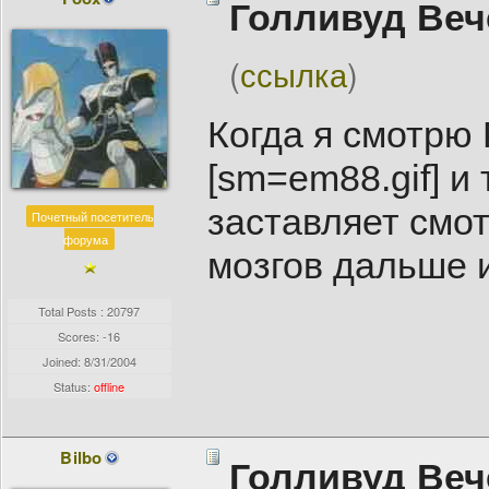
Голливуд Веч
(
ссылка
)
Когда я смотрю 
[sm=em88.gif] и
заставляет смот
Почетный посетитель
форума
мозгов дальше и
Total Posts : 20797
Scores: -16
Joined:
8/31/2004
Status:
offline
Bilbo
Голливуд Веч