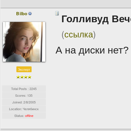
Bilbo
Голливуд Веч
(
ссылка
)
А на диски нет?
Эксперт
Total Posts : 2245
Scores: 135
Joined:
2/8/2005
Location: Челябинск
Status:
offline