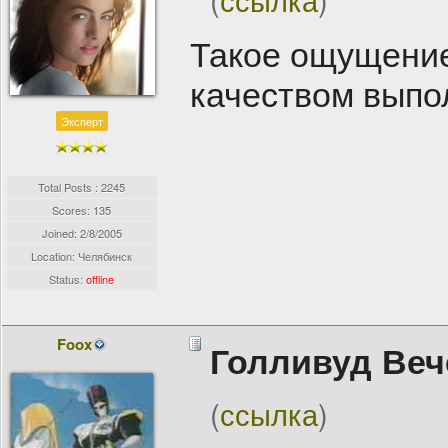
Такое ощущение
качеством выпо
Эксперт
Total Posts : 2245
Scores: 135
Joined:
2/8/2005
Location: Челябинск
Status:
offline
Foox
Голливуд Веч
(
ссылка
)