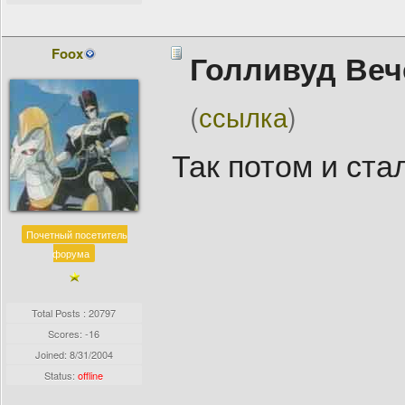
Foox
Голливуд Веч
(
ссылка
)
Так потом и стал
Почетный посетитель
форума
Total Posts : 20797
Scores: -16
Joined:
8/31/2004
Status:
offline