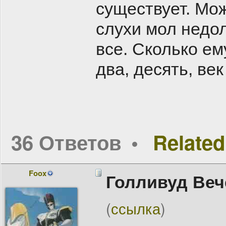
существует. Мо
слухи мол недол
все. Сколько ем
два, десять, век
36 Ответов
Related
Foox
Голливуд Веч
(
ссылка
)