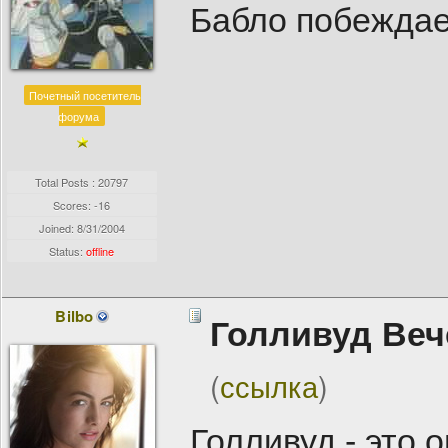
Бабло побеждает 
Почетный посетитель
форума
Total Posts : 20797
Scores: -16
Joined:
8/31/2004
Status:
offline
Bilbo
Голливуд Веч
(
ссылка
)
Голливуд - это 