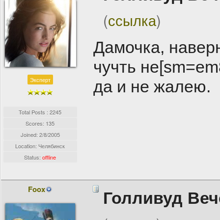
(
ссылка
)
Дамочка, навер
чучть не[sm=em8
Эксперт
да и не жалею.
Total Posts : 2245
Scores: 135
Joined:
2/8/2005
Location: Челябинск
Status:
offline
Foox
Голливуд Веч