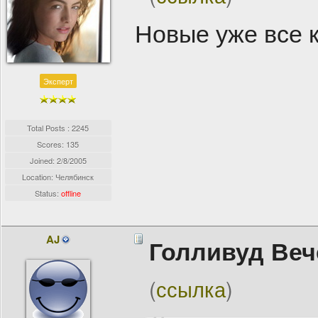
Новые уже все к
Эксперт
Total Posts : 2245
Scores: 135
Joined:
2/8/2005
Location: Челябинск
Status:
offline
AJ
Голливуд Веч
(
ссылка
)