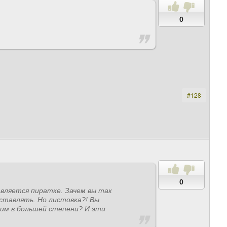
0
#128
0
авляется пиратке. Зачем вы так
ставлять. Но листовка?! Вы
мим в большей степени? И эти