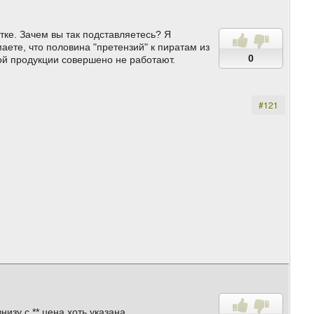
тке. Зачем вы так подставляетесь? Я
аете, что половина "претензий" к пиратам из
0
ой продукции совершено не работают.
#121
зу с ** цена хоть указана.