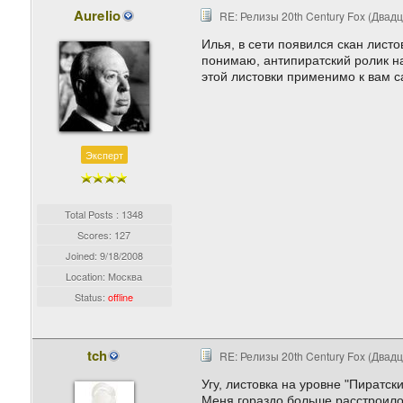
Aurelio
RE: Релизы 20th Century Fox (Двад
Илья, в сети появился скан листо
понимаю, антипиратский ролик на
этой листовки применимо к вам с
Эксперт
Total Posts : 1348
Scores: 127
Joined:
9/18/2008
Location: Москва
Status:
offline
tch
RE: Релизы 20th Century Fox (Двад
Угу, листовка на уровне "Пиратс
Меня гораздо больше расстроило 