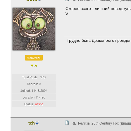
Скорее всего - лишний повод купи
V
- Трудно быть Драконом от рожден
Любитель
Total Posts : 973
Scores: 0
Joined:
11/18/2004
Location: Питер
Status:
offline
tch
RE: Релизы 20th Century Fox (Двад