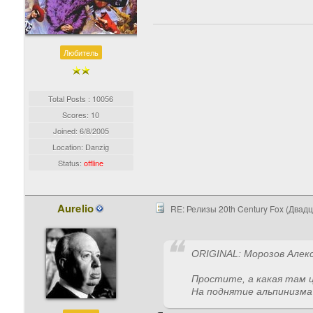
Любитель
Total Posts : 10056
Scores: 10
Joined:
6/8/2005
Location: Danzig
Status:
offline
Aurelio
RE: Релизы 20th Century Fox (Двад
ORIGINAL: Морозов Алек
Простите, а какая там 
На поднятие альпинизма