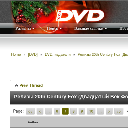
Разделы
Поиск
Важные ссылки
Пос
Home
»
[DVD]
»
DVD: издатели
»
Релизы 20th Century Fox (Д
Prev Thread
Релизы 20th Century Fox (Двадцатый Век Ф
Page:
<<
<
..
6
7
8
9
10
..
>
>>
Author