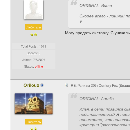
ORIGINAL: Вита
Скорее всего - лишний п
V
Любитель
Могу продать листовку. С уника
Total Posts : 1011
Scores: 0
Joined:
7/8/2004
Status:
offline
Oriloux
RE: Релизы 20th Century Fox (Двад
ORIGINAL: Aurelio
Илья, в сети появился с
подставляетесь? Я пони
понимаете, что половин
Любитель
критерии "распозновани