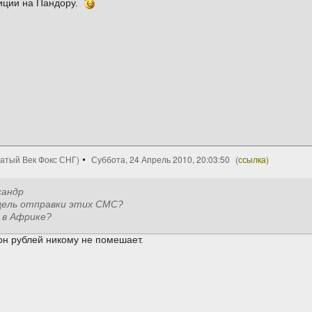
иции на Пандору.
цатый Век Фокс СНГ)
Суббота, 24 Апрель 2010, 20:03:50
(
ссылка
)
сандр
цель отправки этих СМС?
 в Африке?
он рублей никому не помешает.