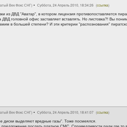
цатый Век Фокс СНГ)
Суббота, 24 Апрель 2010, 18:34:26
(
ссылка
)
вки из ДВД "Аватар", в котором лицензия противопоставляется пира
 ДВД головной офис заставляет вставлять. Но листовка?! Вы поним
амим в большей степени? И эти критерии "распознования" пиратск
цатый Век Фокс СНГ)
Суббота, 24 Апрель 2010, 18:41:07
(
ссылка
)
кие диски выделяют вредные газы". Тоже посмеялся.
предложение послать платное СМС. Справедливости ради где то вни