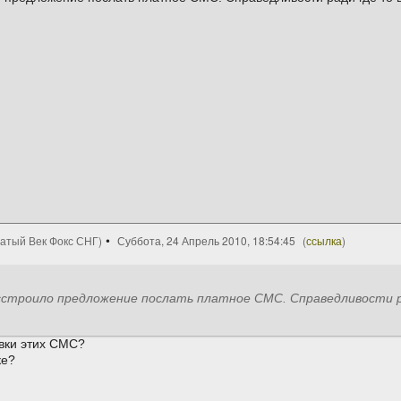
цатый Век Фокс СНГ)
Суббота, 24 Апрель 2010, 18:54:45
(
ссылка
)
строило предложение послать платное СМС. Справедливости рад
авки этих СМС?
ке?