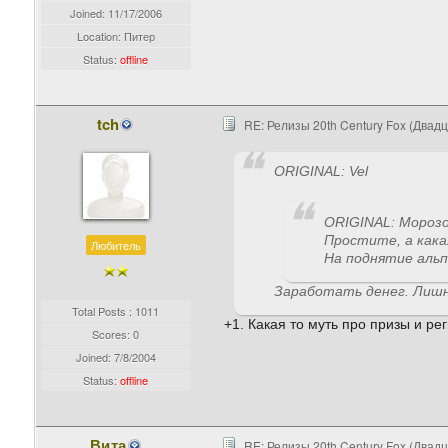
Joined:
11/17/2006
Location: Питер
Status:
offline
tch
RE: Релизы 20th Century Fox (Двад
ORIGINAL: Vel
ORIGINAL: Морозо
Простите, а как
Любитель
На поднятие альп
Заработать денег. Лишн
Total Posts : 1011
+1. Какая то муть про призы и р
Scores: 0
Joined:
7/8/2004
Status:
offline
Вита
RE: Релизы 20th Century Fox (Двад