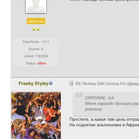
Любитель
Total Posts : 1011
Scores: 0
Joined:
7/8/2004
Status:
offline
Freaky Styley
RE: Релизы 20th Century Fox (Двад
ORIGINAL: tch
Меня гораздо больше рас
указана.
Простите, а какая там цель отпр
На поднятие альпинизма в Афри