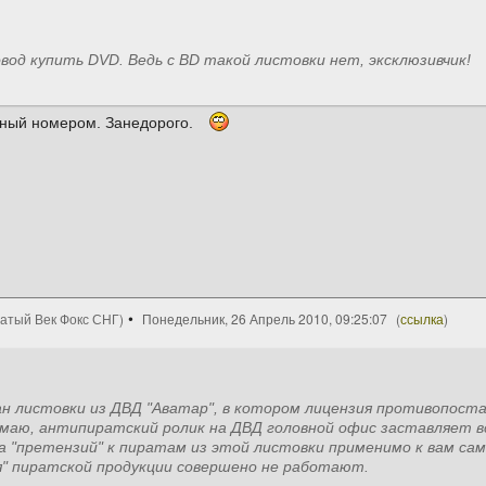
овод купить DVD. Ведь с BD такой листовки нет, эксклюзивчик!
льный номером. Занедорого.
цатый Век Фокс СНГ)
Понедельник, 26 Апрель 2010, 09:25:07
(
ссылка
)
кан листовки из ДВД "Аватар", в котором лицензия противопост
маю, антипиратский ролик на ДВД головной офис заставляет в
а "претензий" к пиратам из этой листовки применимо к вам са
я" пиратской продукции совершено не работают.