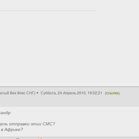
цатый Век Фокс СНГ)
Суббота, 24 Апрель 2010, 19:02:21
(
ссылка
)
сандр
цель отправки этих СМС?
 в Африке?