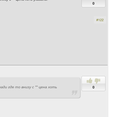
0
#122
и где то внизу с ** цена хоть
0