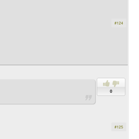
#124
0
#125