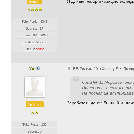
Я думаю, на организацию экспед
Эксперт
Total Posts : 1348
Scores: 127
Joined:
9/18/2008
Location: Москва
Status:
offline
Vel
RE: Релизы 20th Century Fox (Двад
ORIGINAL: Морозов Алек
Простите, а какая там 
На поднятие альпинизма
Заработать денег. Лишний милли
Любитель
Total Posts : 233
Scores: 0