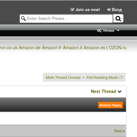
Join us now!
Вход
Меню
on.co.uk
Amazon.de
Amazon.fr
Amazon.it
Amazon.es
|
OZON.ru
Mark Thread Unread
Flat Reading Mode
❐
Next Thread
Helpful Reply
Post