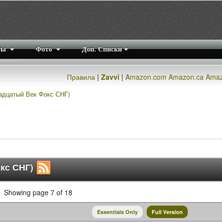
ты
Фото
Доп. Списки
Правила
|
Zavvi
|
Amazon.com
Amazon.ca
Amaz
вадцатый Век Фокс СНГ)
окс СНГ)
Showing page 7 of 18
Essentials Only
Full Version