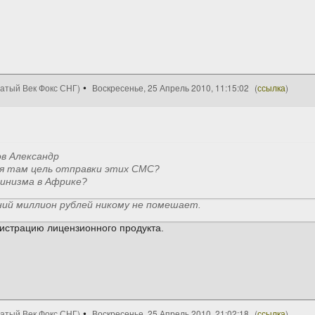
цатый Век Фокс СНГ)
Воскресенье, 25 Апрель 2010, 11:15:02
(
ссылка
)
в Александр
ая там цель отправки этих СМС?
инизма в Африке?
ий миллион рублей никому не помешает.
егистрацию лицензионного продукта.
цатый Век Фокс СНГ)
Воскресенье, 25 Апрель 2010, 21:02:18
(
ссылка
)