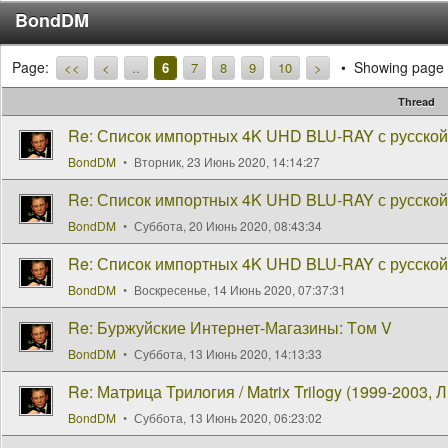
BondDM
Page:
Showing page 
<<
<
..
6
7
8
9
10
>
Thread
Re: Список импортных 4K UHD BLU-RAY с русской
BondDM
Вторник, 23 Июнь 2020, 14:14:27
Re: Список импортных 4K UHD BLU-RAY с русской
BondDM
Суббота, 20 Июнь 2020, 08:43:34
Re: Список импортных 4K UHD BLU-RAY с русской
BondDM
Воскресенье, 14 Июнь 2020, 07:37:31
Re: Буржуйские Интернет-Магазины: Tом V
BondDM
Суббота, 13 Июнь 2020, 14:13:33
Re: Матрица Трилогия / Matrix Trilogy (1999-2003, Л
BondDM
Суббота, 13 Июнь 2020, 06:23:02