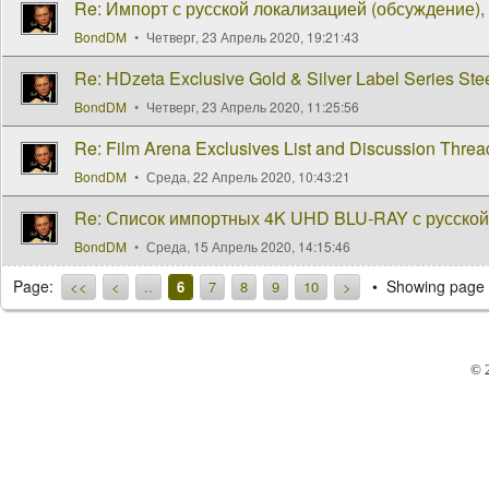
Re: Импорт с русской локализацией (обсуждение), 
BondDM
Четверг, 23 Апрель 2020, 19:21:43
Re: HDzeta Exclusive Gold & Silver Label Series Ste
BondDM
Четверг, 23 Апрель 2020, 11:25:56
Re: Film Arena Exclusives List and Discussion Threa
BondDM
Среда, 22 Апрель 2020, 10:43:21
Re: Список импортных 4K UHD BLU-RAY с русской
BondDM
Среда, 15 Апрель 2020, 14:15:46
Page:
Showing page 
<<
<
..
6
7
8
9
10
>
© 