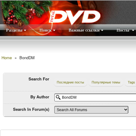
Разделы
Поиск
Важные ссылки
Посты
Правила
|
Home
»
BondDM
Search For
Последние посты
Популярные темы
Tags
By Author
Search In Forum(s)