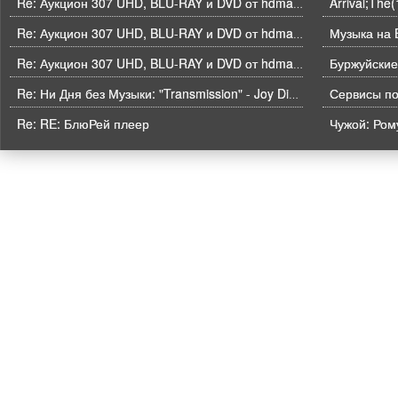
Arrival;The
Re: Аукцион 307 UHD, BLU-RAY и DVD от hdmaniac, окончание торгов в ЧЕТВЕРГ 6.08 в 21ч00м00с. по времени форума
Музыка на B
Re: Аукцион 307 UHD, BLU-RAY и DVD от hdmaniac, окончание торгов в ЧЕТВЕРГ 6.08 в 21ч00м00с. по времени форума
Буржуйские
Re: Аукцион 307 UHD, BLU-RAY и DVD от hdmaniac, окончание торгов в ЧЕТВЕРГ 6.08 в 21ч00м00с. по времени форума
Re: Ни Дня без Музыки: "Transmission" - Joy Division
Re: RE: БлюРей плеер
Чужой: Рому