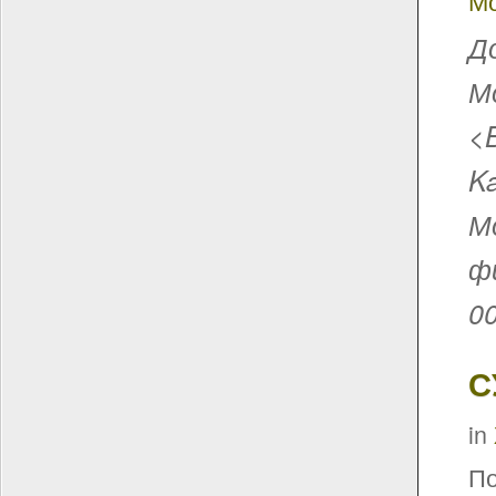
М
Д
М
<B
Ka
М
ф
0
С
in
По