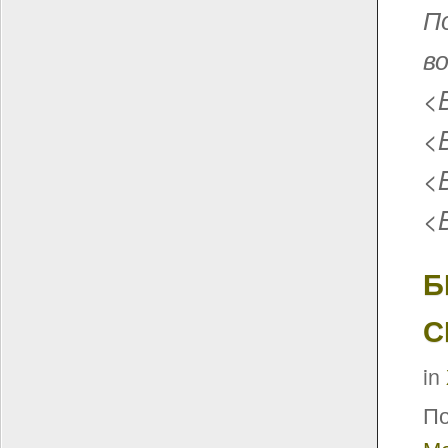
П
в
<
<
<
<
Б
С
in
По