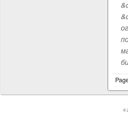
&
&
о
п
м
би
Pag
© 