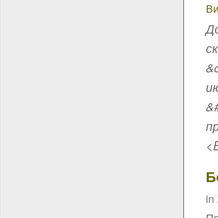
Ви
Д
с
&
и
&
п
<
Б
in
По