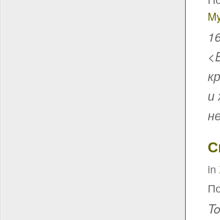
My
1
<
к
и
н
С
in
По
T