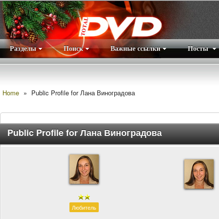
Разделы
Поиск
Важные ссылки
Посты
Правила
|
Home
»
Public Profile for Лана Виноградова
Public Profile for Лана Виноградова
Любитель