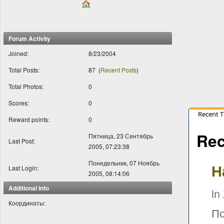
Forum Activity
Joined:
8/23/2004
Total Posts:
87
(
Recent Posts
)
Total Photos:
0
Scores:
0
Recent 
Reward points:
0
Rec
Пятница, 23 Сентябрь
Last Post:
2005, 07:23:38
Понедельник, 07 Ноябрь
Н
Last Login:
2005, 08:14:06
Additional Info
in
Координаты:
По