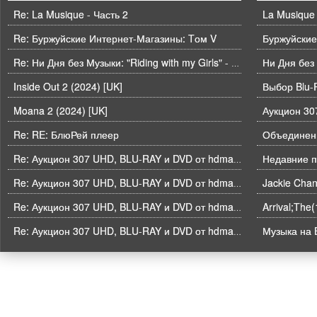
Re: La Musique - Часть 2
La Musique 
Re: Буржуйские Интернет-Магазины: Tом V
Буржуйские
Ни Дня без
Re: Ни Дня без Музыки: "Riding with my Girls" - Die Spitz
Inside Out 2 (2024) [UK]
Выбор Blu-
Moana 2 (2024) [UK]
Re: RE: БлюРей плеер
Объединени
Недавние п
Re: Аукцион 307 UHD, BLU-RAY и DVD от hdmaniac, окончание торгов в ЧЕТВЕРГ 6.08 в 21ч00м00с. по времени форума
Re: Аукцион 307 UHD, BLU-RAY и DVD от hdmaniac, окончание торгов в ЧЕТВЕРГ 6.08 в 21ч00м00с. по времени форума
Arrival;The
Re: Аукцион 307 UHD, BLU-RAY и DVD от hdmaniac, окончание торгов в ЧЕТВЕРГ 6.08 в 21ч00м00с. по времени форума
Музыка на B
Re: Аукцион 307 UHD, BLU-RAY и DVD от hdmaniac, окончание торгов в ЧЕТВЕРГ 6.08 в 21ч00м00с. по времени форума