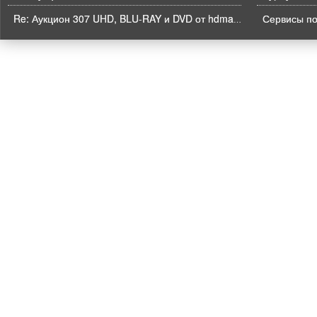
Re: Аукцион 307 UHD, BLU-RAY и DVD от hdmaniac, окончание торгов в ЧЕТВЕРГ 6.08 в 21ч00м00с. по времени форума