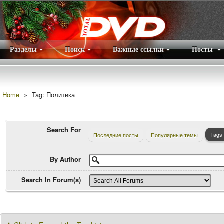
Разделы
Поиск
Важные ссылки
Посты
Правила
|
Home
»
Tag: Политика
Search For
Tags
Последние посты
Популярные темы
By Author
Search In Forum(s)