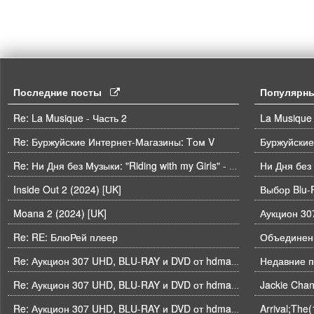
Последние посты
Популярн
Re: La Musique - Часть 2
La Musique 
Re: Буржуйские Интернет-Магазины: Tом V
Буржуйские
Ни Дня без
Re: Ни Дня без Музыки: "Riding with my Girls" - Die Spitz
Inside Out 2 (2024) [UK]
Выбор Blu-
Moana 2 (2024) [UK]
Re: RE: БлюРей плеер
Объединени
Недавние п
Re: Аукцион 307 UHD, BLU-RAY и DVD от hdmaniac, окончание торгов в ЧЕТВЕРГ 6.08 в 21ч00м00с. по времени форума
Re: Аукцион 307 UHD, BLU-RAY и DVD от hdmaniac, окончание торгов в ЧЕТВЕРГ 6.08 в 21ч00м00с. по времени форума
Arrival;The
Re: Аукцион 307 UHD, BLU-RAY и DVD от hdmaniac, окончание торгов в ЧЕТВЕРГ 6.08 в 21ч00м00с. по времени форума