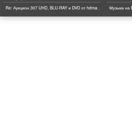
Музыка на B
Re: Аукцион 307 UHD, BLU-RAY и DVD от hdmaniac, окончание торгов в ЧЕТВЕРГ 6.08 в 21ч00м00с. по времени форума