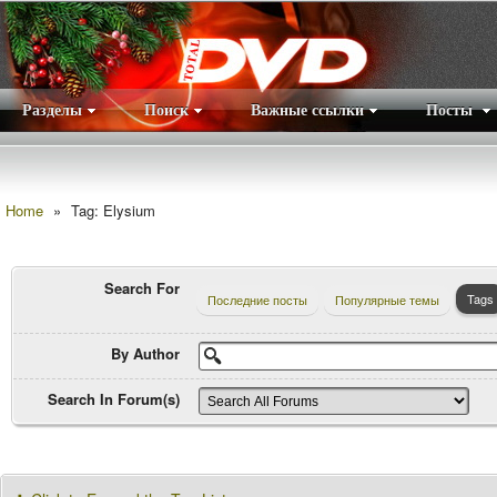
Разделы
Поиск
Важные ссылки
Посты
Правила
|
Home
»
Tag: Elysium
Search For
Tags
Последние посты
Популярные темы
By Author
Search In Forum(s)