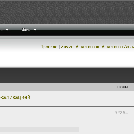
ты
Фото
Правила
|
Zavvi
|
Amazon.com
Amazon.ca
Amaz
Посты
окализацией
52354