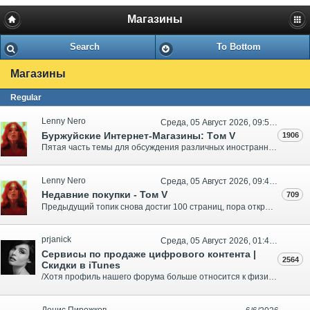
Магазины
Search
To Bottom
Магазины
Regular
Lenny Nero
Среда, 05 Август 2026, 09:57:22
Буржуйские Интернет-Магазины: Tом V
1906
Пятая часть темы для обсуждения различных иностранных интернет-магазинов, преимущественно продающих BD &amp; DVD диски. Архив первого тома с более чем трехсот страницами и около 200,000 просмотров находится здесь. Архив второго тома находится здесь: Буржуйские Интернет-Магазины, том II. Архив треть..
Lenny Nero
Среда, 05 Август 2026, 09:46:25
Недавние покупки - Том V
709
Предыдущий топик снова достиг 100 страниц, пора открывать новый (при удалении или редактировании постов в 'длинных' темах этот движок может переклинить). Предназначен для размещения фото и обсуждения недавних покупок: Blu-Ray, UHD, DVD, CD и т.д. и т.п. Том I Том II Том IIIТом IV..
prjanick
Среда, 05 Август 2026, 01:40:16
Сервисы по продаже цифрового контента |
2564
Скидки в iTunes
/Хотя профиль нашего форума больше относится к физическим носителям информации, эта тема все равно долго назревала.Уверен, что все больше и больше людей начинают пользоваться услугами подобных сервисов. iTunes / IVI / Okko / Google Play / MEGOGO / Amediateka - наверняка многие уже подключены и имеют..
Денис Пирожков