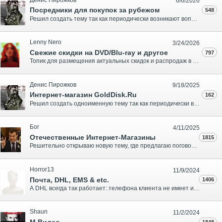
6/6/2026
Посредники для покупок за рубежом
548
Решил создать тему так как периодически возникают вопросы как купить что-то не напрямую в зарубежных интернет-магазинах, а через сайты которые оказывают посреднические услуги в покупках. Поэтому предлагаю в этой теме обсуждать самих посредников и товары которые они могут выкупить за нас и осуществит..
Lenny Nero
3/24/2026
Свежие скидки на DVD/Blu-ray и другое
797
Топик для размещения актуальных скидок и распродаж в различных интернет магазинах мира. Желательно со ссылками на конкретный товар или раздел. Предыдущие отдельные топики по DVD и Blu-ray, насчитывавшие более 100 страниц каждый, закрыты. Название топика нормальное, или привыкли к 'Up2Date' вместо '..
Денис Пирожков
9/18/2025
Интернет-магазин GoldDisk.Ru
162
Решил создать одноименную тему так как периодически возникают вопросы, но нет места куда их направить. Кому интересны эти и другие новинки, в нашей ближайшей рассылке ищите ПРОМОКОД ;-) Цитата из этого поста. Вопрос не к представителю магазина, а ко всем. Кто ранее получал эти коды, как они выглядят..
Бог
4/11/2025
Отечественные Интернет-Магазины
1815
Решительно открываю новую тему, где предлагаю поговорить вот о чем. Многие из нас обитают значительную часть времени в сети, поэтому частенько пользуются услугами инет-магазинов по продаже двд. Однако существует ряд хитростей, которыми можно пользоваться, но мы ими не пользуемся. Например, при офор..
Horror13
11/9/2024
Почта, DHL, EMS & etc.
1406
А DHL всегда так работает:.телефона клиента не имеет и приезжает когда заказчика нет дома,отдает вашу посылку соседям,заказ упаковывает абы как,ничем не обклеивает-смотри внутрь кто хочет? Первый раз вот столкнулся при заказе с немецкого амазона.Причем DHL я не выбирал.Видимо попал в тот редкий слу..
Shaun
11/2/2024
1848