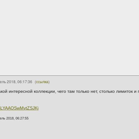
ель 2018, 06:17:36
(
ссылка
)
кой интересной коллекции, чего там только нет, столько лимиток и 
g:SLYAAOSwMvtZSJKj
ель 2018, 06:27:55