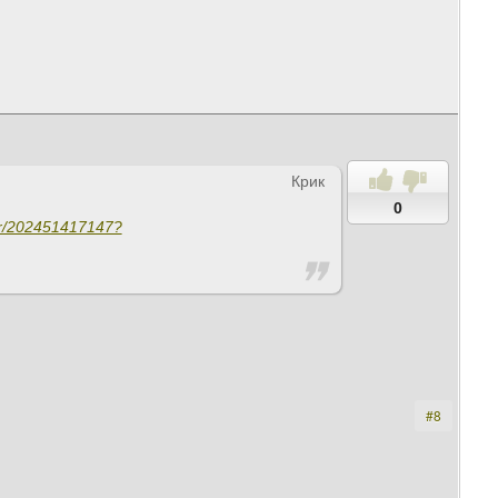
Крик
0
er/202451417147?
#8