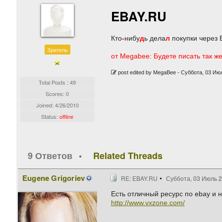
EBAY.RU
Кто
-
нибу
д
ь дела
л
покупки через 
Зритель
от Megabee: Будете писать так ж
post edited by MegaBee -
Суббота, 03 Июл
Total Posts : 49
Scores: 0
Joined:
4/26/2010
Status:
offline
9 Ответов
Related Threads
Eugene Grigoriev
RE: EBAY.RU
Суббота, 03 Июль 2
Есть отличный ресурс по ebay и н
http://www.vxzone.com/