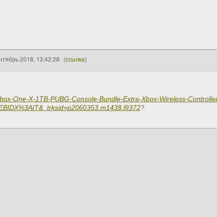
нтябрь 2018, 13:42:28
(
ссылка
)
/Xbox-One-X-1TB-PUBG-Console-Bundle-Extra-Xbox-Wireless-Controll
IDX%3AIT&_trksid=p2060353.m1438.l9372
?