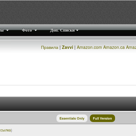
ты
Фото
Доп. Списки
Правила
|
Zavvi
|
Amazon.com
Amazon.ca
Amaz
Essentials Only
Full Version
ссылка
)