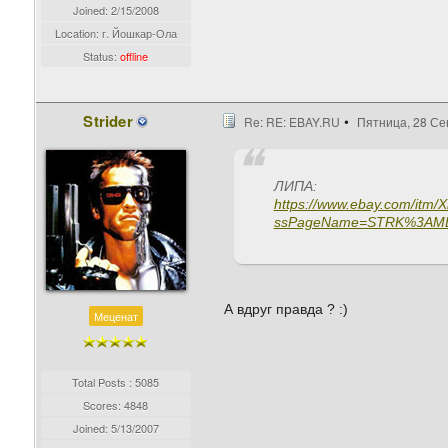
Joined:
2/15/2008
Location: г. Йошкар-Ола
Status:
offline
Strider
Re: RE: EBAY.RU
Пятница, 28 Се
ЛИПА:
https://www.ebay.com/itm
ssPageName=STRK%3AMEB
А вдруг правда ? :)
Меценат
Total Posts : 5085
Scores: 4848
Joined:
5/13/2007