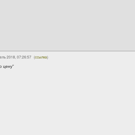
ель 2018, 07:26:57
(
ссылка
)
ю цену"