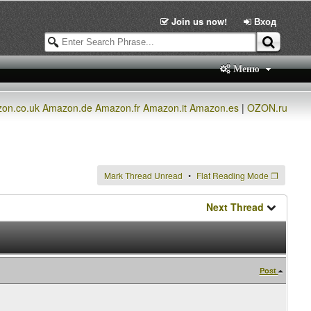
Join us now!
Вход
Меню
on.co.uk
Amazon.de
Amazon.fr
Amazon.it
Amazon.es
|
OZON.ru
Mark Thread Unread
Flat Reading Mode
❐
Next Thread
Post