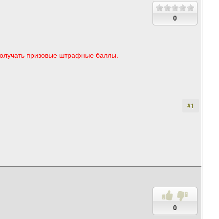
0
получать
призовые
штрафные баллы.
#1
0