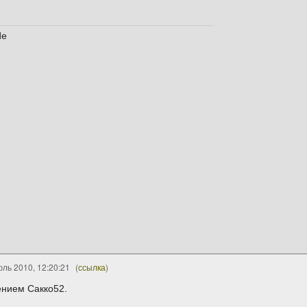
de
ль 2010, 12:20:21
(
ссылка
)
ением Сакко52.