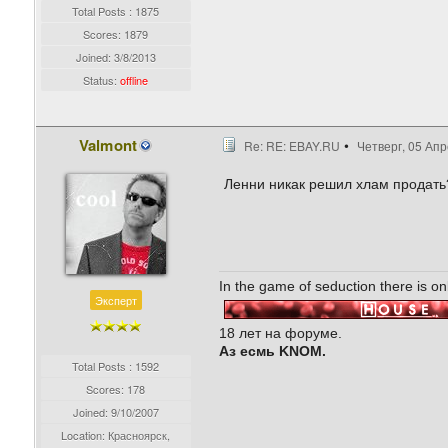
Total Posts : 1875
Scores: 1879
Joined:
3/8/2013
Status:
offline
Valmont
Re: RE: EBAY.RU
Четверг, 05 Апр
Ленни никак решил хлам продать
In the game of seduction there is onl
Эксперт
18 лет на форуме.
Аз
есмь KNOM.
Total Posts : 1592
Scores: 178
Joined:
9/10/2007
Location: Красноярск,