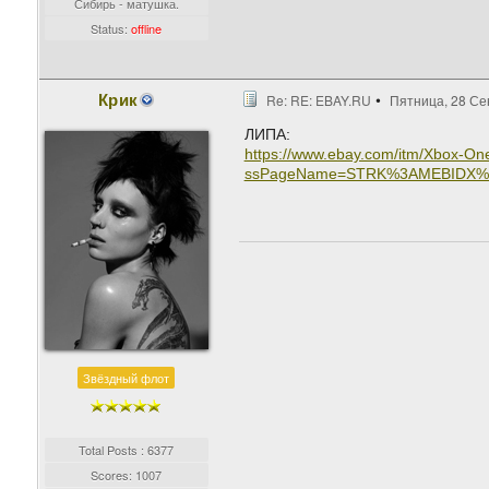
Сибирь - матушка.
Status:
offline
Крик
Re: RE: EBAY.RU
Пятница, 28 Се
ЛИПА:
https://www.ebay.com/itm/Xbox-O
ssPageName=STRK%3AMEBIDX%3AI
Звёздный флот
Total Posts : 6377
Scores: 1007