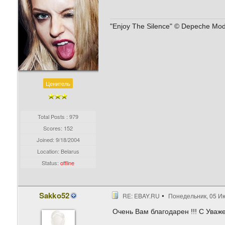
"Enjoy The Silence" © Depeche Mo
Ценитель
Total Posts : 979
Scores: 152
Joined:
9/18/2004
Location: Belarus
Status:
offline
Sakko52
RE: EBAY.RU
Понедельник, 05 Ию
Очень Вам благодарен !!! С Уваж