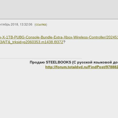
нтябрь 2018, 13:32:06
(
ссылка
)
ne-X-1TB-PUBG-Console-Bundle-Extra-Xbox-Wireless-Controller/2024
T&_trksid=p2060353.m1438.l9372
?
Продаю STEELBOOKS (С русской языковой до
http://forum.totaldvd.ru/FindPost/97888