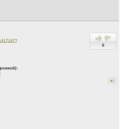
51417147?
0
рожкой):
2
#7