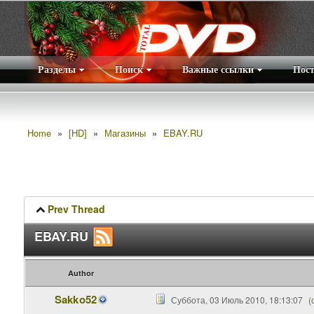
Разделы
Поиск
Важные ссылки
Пос
Home
»
[HD]
»
Магазины
»
EBAY.RU
Prev Thread
EBAY.RU
Author
Sakko52
Суббота, 03 Июль 2010, 18:13:07
(