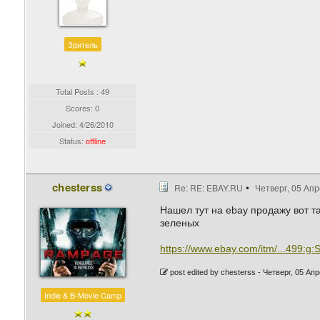
Зритель
Total Posts : 49
Scores: 0
Joined:
4/26/2010
Status:
offline
chesterss
Re: RE: EBAY.RU
Четверг, 05 Апр
Нашел тут на ebay продажу вот та
зеленых
https://www.ebay.com/itm/...499:
post edited by chesterss -
Четверг, 05 Апр
Indie & B-Movie Camp