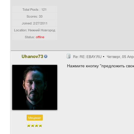
Total Posts : 121
Scores: 33
Joined:
2/27/2011
Location: Нижний Новгород
Status:
offline
Uhanov73
Re: RE: EBAY.RU
Четверг, 05 Апр
Нажмите кнопку "предложить сво
Меценат