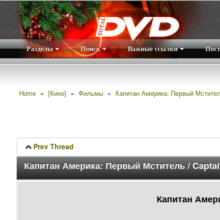
Разделы
Поиск
Важные ссылки
Пос
Home
»
[Кино]
»
Фильмы
»
Капитан Америка: Первый Мститель 
Prev Thread
Капитан Америка: Первый Мститель / Captain
Капитан Амери