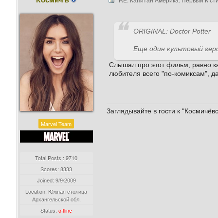
ORIGINAL: Doctor Potter
Еще один культовый гер
Слышал про этот фильм, равно как
любителя всего "по-комиксам", 
Заглядывайте в гости к "Космичёв
Marvel Team
Total Posts : 9710
Scores: 8333
Joined:
9/9/2009
Location: Южная столица
Архангельской обл.
Status:
offline