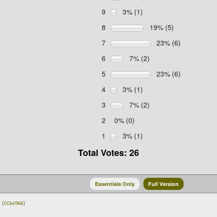
9
3% (1)
8
19% (5)
7
23% (6)
6
7% (2)
5
23% (6)
4
3% (1)
3
7% (2)
2
0% (0)
1
3% (1)
Total Votes: 26
Essentials Only
Full Version
(
ссылка
)