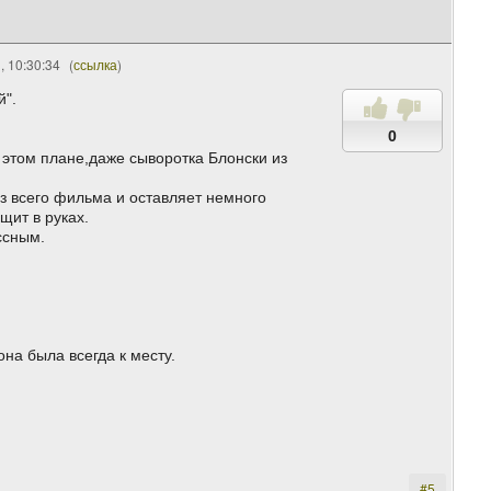
, 10:30:34
(
ссылка
)
й".
0
В этом плане,даже сыворотка Блонски из
из всего фильма и оставляет немного
щит в руках.
ссным.
на была всегда к месту.
#5