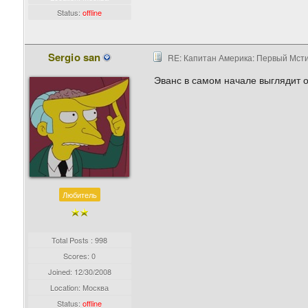
Status:
offline
Sergio san
RE: Капитан Америка: Первый Мстите
Эванс в самом начале выглядит
Любитель
Total Posts : 998
Scores: 0
Joined:
12/30/2008
Location: Москва
Status:
offline