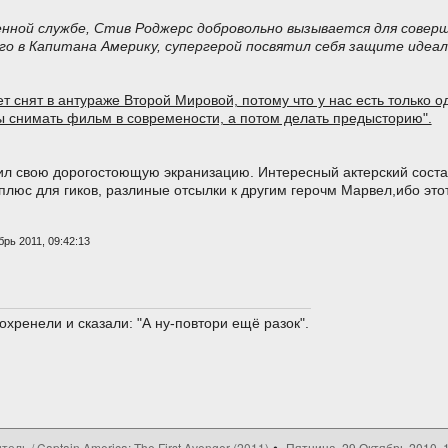
енной службе, Стив Роджерс добровольно вызывается для совер
о в Капитана Америку, супергерой посвятил себя защите идеал
ет снят в антураже Второй Мировой, потому что у нас есть только 
ы снимать фильм в современости, а потом делать предысторию".
ил свою дорогостоющую экранизацию. Интересный актерский соста
и плюс для гиков, разлиные отсылки к другим герочм Марвел,ибо эт
рь 2011, 09:42:13
охренели и сказали: "А ну-повтори ещё разок".
ль / Captain America: The First Avenger (2011)
Пятница, 29 Октябрь 2010, 