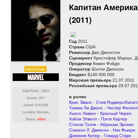
Капитан Америка:
(2011)
Год
2011
Страна
США
Режиссер
Джо Джонстон
Сценарист
Кристофер Маркус, Д
Продюсер
Кевин Фэйдж
Marvel Team
Оператор
Шэлли Джонсон
Бюджет
$140 000 000
Мировая премьера
21.07.2011
Российская премьера
28.07.201
Total Posts : 2623
в ролях
Scores: 247
Крис Эванс - Стив Роджерс/Капи
Joined:
6/3/2006
Томми Ли Джонс - Честер Филипп
Location: Москва
Хьюго Уивинг - Красный Череп
Status:
offline
Хэйли Этвелл - Пэгги Картер
Стэнли Туччи - Абрахам Эрскин
Сэмюэл Л. Джексон - Ник Фьюри
Доминик Купер - Говард Старк