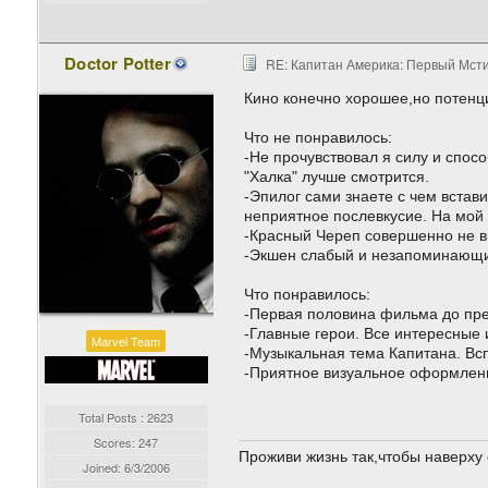
Doctor Potter
RE: Капитан Америка: Первый Мстите
Кино конечно хорошее,но потенци
Что не понравилось:
-Не прочувствовал я силу и спосо
"Халка" лучше смотрится.
-Эпилог сами знаете с чем встав
неприятное послевкусие. На мой 
-Красный Череп совершенно не в
-Экшен слабый и незапоминающийс
Что понравилось:
-Первая половина фильма до пр
-Главные герои. Все интересные 
Marvel Team
-Музыкальная тема Капитана. Всп
-Приятное визуальное оформлени
Total Posts : 2623
Scores: 247
Проживи жизнь так,чтобы наверху 
Joined:
6/3/2006