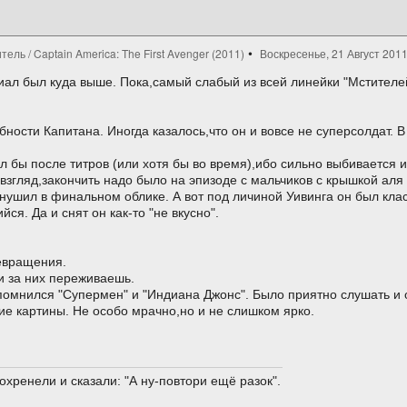
ль / Captain America: The First Avenger (2011)
Воскресенье, 21 Август 2011
ал был куда выше. Пока,самый слабый из всей линейки "Мстителе
бности Капитана. Иногда казалось,что он и вовсе не суперсолдат. 
ил бы после титров (или хотя бы во время),ибо сильно выбивается 
взгляд,закончить надо было на эпизоде с мальчиков с крышкой аля 
нушил в финальном облике. А вот под личиной Уивинга он был кла
я. Да и снят он как-то "не вкусно".
евращения.
и за них переживаешь.
омнился "Супермен" и "Индиана Джонс". Было приятно слушать и о
е картины. Не особо мрачно,но и не слишком ярко.
охренели и сказали: "А ну-повтори ещё разок".