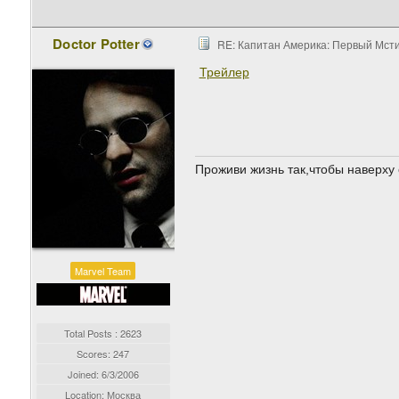
Doctor Potter
RE: Капитан Америка: Первый Мстите
Трейлер
Проживи жизнь так,чтобы наверху 
Marvel Team
Total Posts : 2623
Scores: 247
Joined:
6/3/2006
Location: Москва