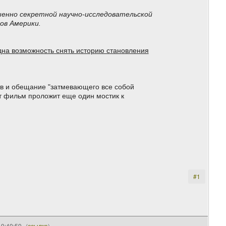
шенно секретной научно-исследовательской
ов Америки.
одна возможность снять историю становления
в и обещание "затмевающего все собой
от фильм проложит еще один мостик к
#1
19:49:59
(
ссылка
)