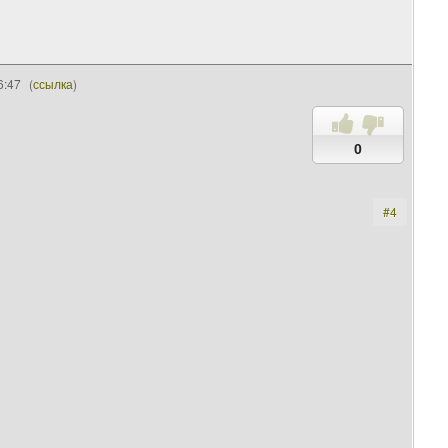
6:47
(
ссылка
)
0
#4