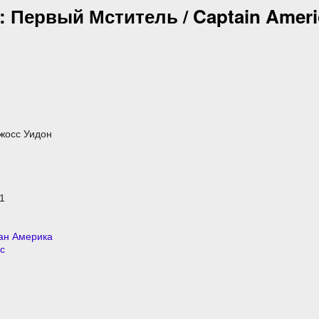
 Первый Мститель / Captain Americ
жосс Уидон
1
тан Америка
с