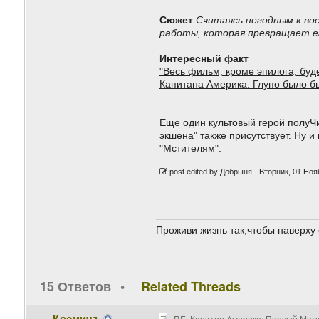
Сюжет
Считаясь негодным к во
работы, которая превращает ег
Интересный факт
"Весь фильм, кроме эпилога, буд
Капитана Америка. Глупо было б
Еще один культовый герой полуЧ
экшена" также присутствует. Ну 
"Мстителям".
post edited by Добрыня -
Вторник, 01 Нояб
Проживи жизнь так,чтобы наверху 
15 Ответов
Related Threads
Космичъ
RE: Капитан Америка: Первый Мстите