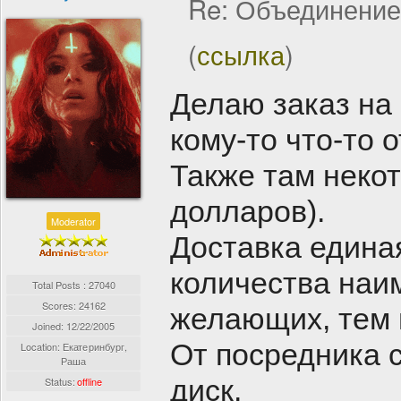
Re: Объединение
(
ссылка
)
Делаю заказ на
кому-то что-то 
Также там некот
долларов).
Moderator
Доставка единая
количества наи
Total Posts : 27040
Scores: 24162
желающих, тем 
Joined:
12/22/2005
От посредника 
Location: Екатеринбург,
Раша
диск.
Status:
offline