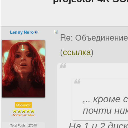
Lenny Nero
Re: Объединение
(
ссылка
)
,.. кроме
Moderator
почти ни
На 1 и 2 ди
Total Posts : 27040