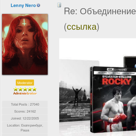
Lenny Nero
Re: Объединение
(
ссылка
)
Moderator
Total Posts : 27040
Scores: 24162
Joined:
12/22/2005
Location: Екатеринбург,
Раша