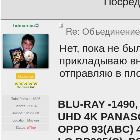
Посред
hdmaniac
Re: Объединение
Нет, пока не бы
прикладываю вн
отправляю в пло
Moderator
Total Posts : 16396
BLU-RAY -1490,
Scores: 30616
Joined:
1/26/2008
UHD 4K PANASO
Location: Москва
ОPPO 93(ABC) 
Status:
offline