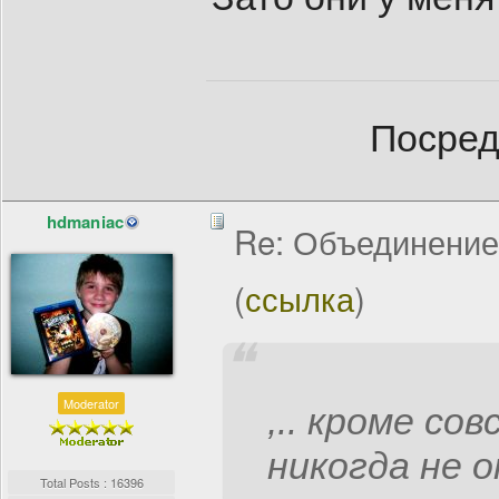
Посред
hdmaniac
Re: Объединение
(
ссылка
)
Moderator
,.. кроме со
никогда не 
Total Posts : 16396