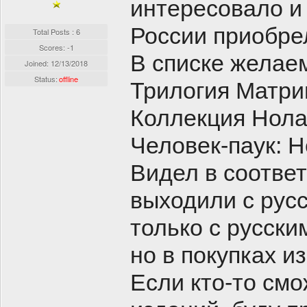
интересовало и
России приобре
Total Posts : 6
Scores: -1
В списке желаем
Joined:
12/13/2018
Status:
offline
Трилогия Матр
Коллекция Нол
Человек-паук: Н
Видел в соотве
выходили с русс
только с русским
но в покупках и
Если кто-то см