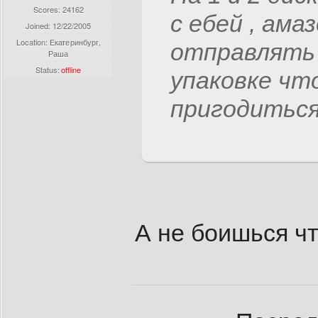
Scores: 24162
с ебей , ам
Joined:
12/22/2005
Location: Екатеринбург,
отправлять
Раша
Status:
offline
упаковке чт
пригодиться
А не боишься ч