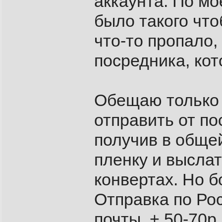
аккаунта. По мо
было такого что
что-то пропало, 
посредника, кот
Обещаю только з
отправить от по
получив в обще
пленку и выслать
конвертах. Но 
Отправка по Ро
почты, + 50-70р