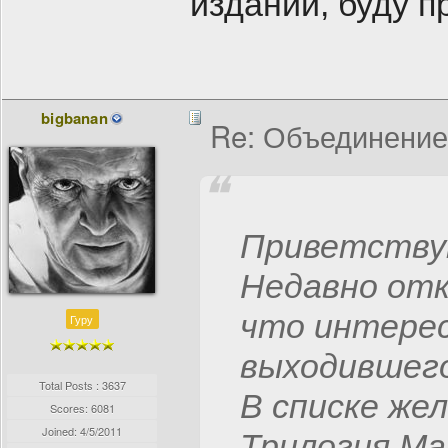
изданий, буду п
bigbanan
Re: Объединение
Приветству
Недавно отк
что интерес
Гуру
выходившего
Total Posts : 3637
В списке жел
Scores: 6081
Joined:
4/5/2011
Трилогия М