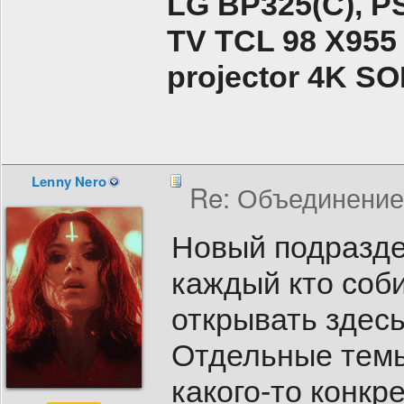
LG BP325(C), PS
TV TCL 98 X955
projector 4K 
Lenny Nero
Re: Объединение
Новый подразде
каждый кто соб
открывать здесь
Отдельные темы 
какого-то конкр