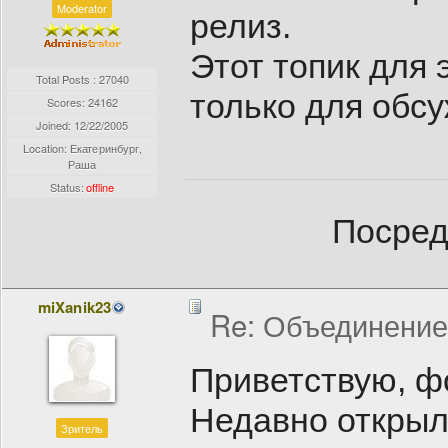
Moderator
релиз.
Этот топик для 
Total Posts : 27040
только для обс
Scores: 24162
Joined:
12/22/2005
Location: Екатеринбург,
Раша
Status:
offline
Посред
miXanik23
Re: Объединение
Приветствую, ф
Недавно открыл
Зритель