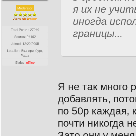
я их не учи
Moderator
иногда испол
Total Posts : 27040
границы...
Scores: 24162
Joined:
12/22/2005
Location: Екатеринбург,
Раша
Status:
offline
Я не так много 
добавлять, пото
по 50р каждая, 
почти никогда н
Зато они у меня