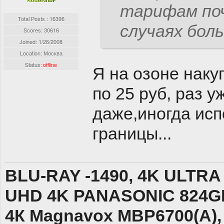
тарифам поч
Total Posts : 16396
случаях бол
Scores: 30616
Joined:
1/26/2008
Location: Москва
Status:
offline
Я на озоне наку
по 25 руб, раз у
даже,
иногда исп
границы...
BLU-RAY -1490, 4K ULTRA 
UHD 4K PANASONIC 824GK
4К Magnavox MBP6700(А)