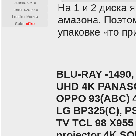
Scores: 30616
На 1 и 2 диска 
Joined:
1/26/2008
Location: Москва
амазона. Поэто
Status:
offline
упаковке что пр
BLU-RAY -1490,
UHD 4K PANASO
ОPPO 93(ABC) 
LG BP325(C), PS
TV TCL 98 X955
projector 4K 