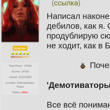
(
ссылка
)
Написал наконец
дебилов, как я.
продублирую сюд
не ходит, как в 
Moderator
Почем
Total Posts : 27040
Scores: 24162
Joined:
12/22/2005
'Демотиваторы'
Location: Екатеринбург,
Раша
Status:
offline
Все всё понимаю