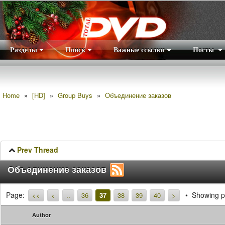
Разделы
Поиск
Важные ссылки
Посты
Правила
|
Home
»
[HD]
»
Group Buys
»
Объединение заказов
Prev Thread
Объединение заказов
Page:
Showing p
<<
<
..
36
37
38
39
40
>
Author