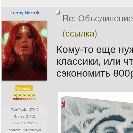
Lenny Nero
Re: Объединение
(
ссылка
)
Кому-то еще ну
классики, или ч
сэкономить 800р
Moderator
Total Posts : 27040
Scores: 24162
Joined:
12/22/2005
Location: Екатеринбург,