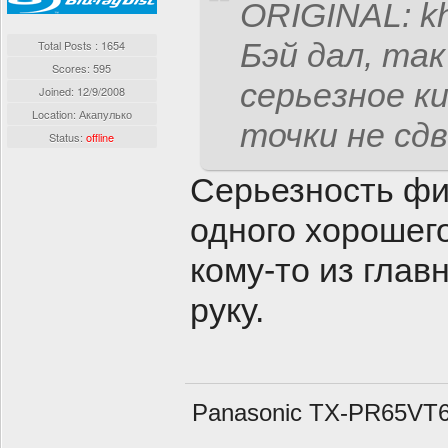
ORIGINAL: k
Бэй дал, так
Total Posts : 1654
Scores: 595
серьезное ки
Joined:
12/9/2008
Location: Акапулько
точки не сд
Status:
offline
Серьезность фи
одного хорошег
кому-то из гла
руку.
Panasonic TX-PR65VT60