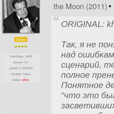
the Moon (2011)
ORIGINAL: k
Эксперт
Так, я не по
над ошибкам
Total Posts : 3478
сценарий, т
Scores: 117
Joined:
11/25/2010
полное прен
Location: Томск
Status:
offline
Понятное де
“что это бы
засветивших