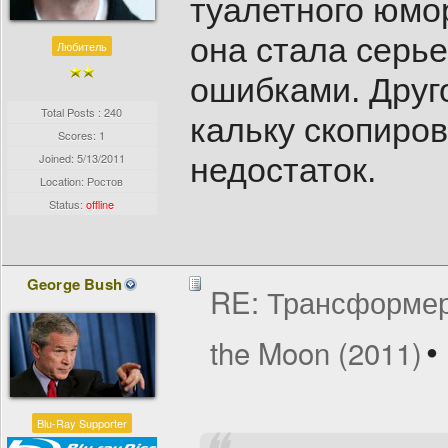
туалетного юмор
она стала серье
Любитель
ошибками. Друго
Total Posts : 240
кальку скопиров
Scores: 1
Joined:
5/13/2011
недостаток.
Location: Ростов
Status:
offline
George Bush
RE: Трансформеры
the Moon (2011)
Blu-Ray Supporter