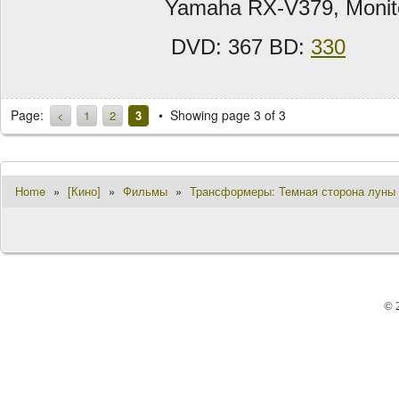
Yamaha RX-V379, Monit
DVD: 367 BD:
330
Page:
Showing page 3 of 3
<
1
2
3
Home
»
[Кино]
»
Фильмы
»
Трансформеры: Темная сторона луны / 
© 