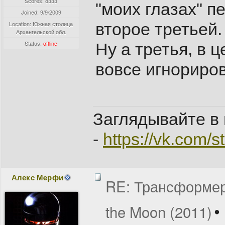
Scores: 8333
"моих глазах" п
Joined:
9/9/2009
Location: Южная столица
второе третьей.
Архангельской обл.
Status:
offline
Ну а третья, в ц
вовсе игнориров
Заглядывайте в 
-
https://vk.com/
Алекс Мeрфи
RE: Трансформеры
the Moon (2011)