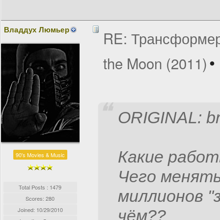
Владдух Люмьер
RE: Трансформеры
the Moon (2011)
ORIGINAL: b
Какие работ
90's Movies & Music
Чего менять
Total Posts : 1479
миллионов "
Scores: 280
Joined:
10/29/2010
чём??