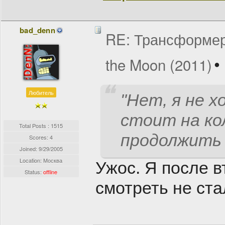
bad_denn
RE: Трансформеры
the Moon (2011)
Любитель
"Нет, я не х
стоит на ко
Total Posts : 1515
продолжить
Scores: 4
Joined:
9/29/2005
Location: Москва
Ужос. Я после в
Status:
offline
смотреть не стал