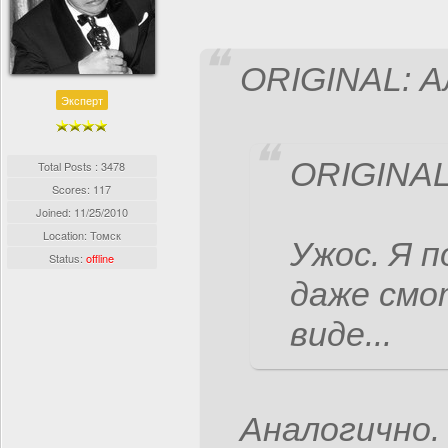
ORIGINAL: А
Эксперт
ORIGINAL
Total Posts : 3478
Scores: 117
Joined:
11/25/2010
Location: Томск
Ужос. Я 
Status:
offline
даже смо
виде...
Аналогично.