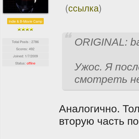
(
ссылка
)
Indie & B-Movie Camp
ORIGINAL: b
Total Posts : 2786
Scores: 492
Joined:
1/7/2009
Status:
offline
Ужос. Я пос
смотреть не 
Аналогично. Тол
вторую часть по