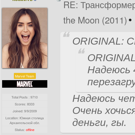
RE: Трансформеры
the Moon (2011)
ORIGINAL: С
ORIGINAL:
Надеюсь 
Marvel Team
перезагр
Надеюсь че
Total Posts : 9710
Scores: 8333
Очень хочься
Joined:
9/9/2009
Location: Южная столица
деньги, гы.
Архангельской обл.
Status:
offline