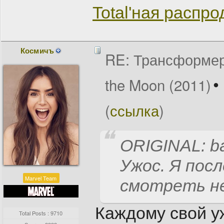
Total'ная распр
Космичъ
RE: Трансформеры
the Moon (2011)
(
ссылка
)
ORIGINAL: b
Ужос. Я пос
Marvel Team
смотреть не 
Каждому свой 
Total Posts : 9710