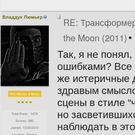
Владдух Люмьер
RE: Трансформеры
the Moon (2011)
Так, я не понял
ошибками? Все 
же истеричные 
здравым смысло
90's Movies & Music
сцены в стиле “
но засветивших
Total Posts : 1479
Scores: 280
наблюдать в эт
Joined:
10/29/2010
Location: Липецк