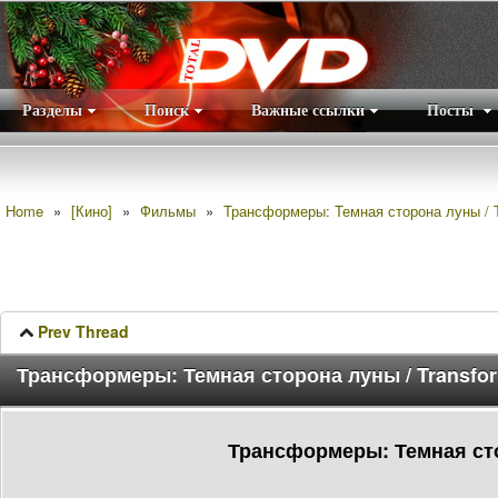
Разделы
Поиск
Важные ссылки
Посты
Правила
|
Home
»
[Кино]
»
Фильмы
»
Трансформеры: Темная сторона луны / Tr
Prev Thread
Трансформеры: Темная сторона луны / Transform
Трансформеры: Темная стор