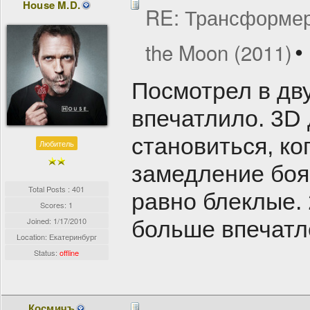
House M.D.
RE: Трансформеры
the Moon (2011)
Посмотрел в дву
впечатлило. 3D
становиться, ко
Любитель
замедление боя
Total Posts : 401
равно блеклые.
Scores: 1
Joined:
1/17/2010
больше впечатл
Location: Екатеринбург
Status:
offline
Космичъ