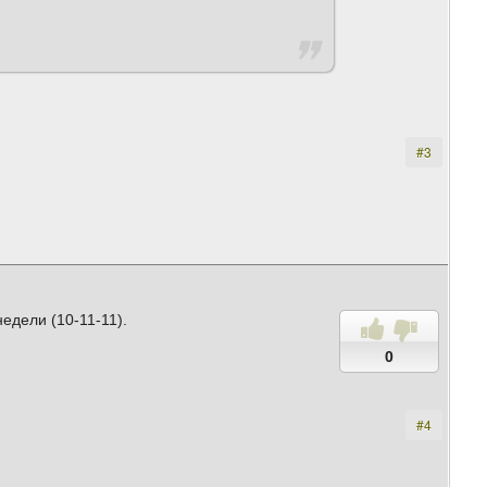
#3
едели (10-11-11).
0
#4