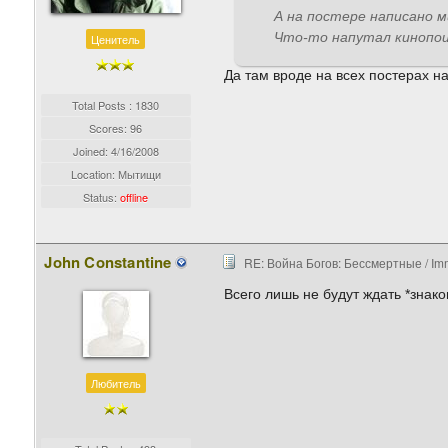
А на постере написано 
Что-то напутал кинопои
Ценитель
Да там вроде на всех постерах нап
Total Posts : 1830
Scores: 96
Joined:
4/16/2008
Location: Мытищи
Status:
offline
John Constantine
RE: Война Богов: Бессмертные / Imm
Всего лишь не будут ждать *знако
Любитель