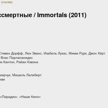
(
ссылка
)
смертные / Immortals (2011)
Стивен Дорфф, Люк Эванс, Изабель Лукас, Микки Рурк, Джон Хёрт
 Влас Парлапанидес
к Кантон, Райан Кэвэна
мирчук, Мишель Лалиберт
еви
 «Парадиз», «Наше Кино»