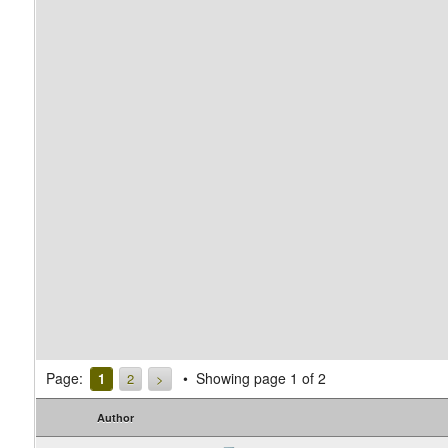
Page:
Showing page 1 of 2
1
2
>
Author