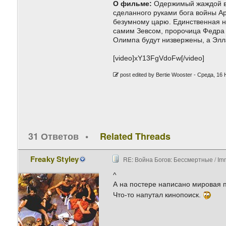
О фильме:
Одержимый жаждой вла
сделанного руками бога войны Ар
безумному царю. Единственная на
самим Зевсом, пророчица Федра 
Олимпа будут низвержены, а Эл
[video]xY13FgVdoFw[/video]
post edited by Bertie Wooster -
Среда, 16 
31 Ответов
Related Threads
Freaky Styley
RE: Война Богов: Бессмертные / Imm
^
А на постере написано мировая 
Что-то напутал кинопоиск.