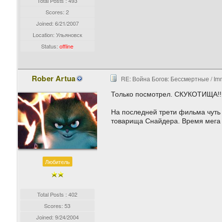
Total Posts : 493
Scores: 2
Joined:
6/21/2007
Location: Ульяновск
Status:
offline
Rober Artua
RE: Война Богов: Бессмертные / Imm
Только посмотрел. СКУКОТИЩА!!!
На последней трети фильма чуть 
товарища Снайдера. Время мега э
Любитель
Total Posts : 402
Scores: 53
Joined:
9/24/2004