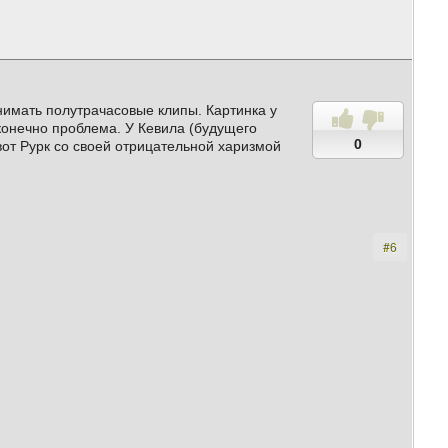
нимать полутрачасовые клипы. Картинка у
конечно проблема. У Кевила (будущего
0
 вот Рурк со своей отрицательной харизмой
#6