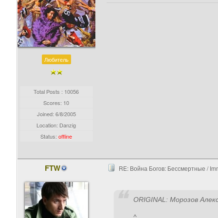
Любитель
Total Posts : 10056
Scores: 10
Joined:
6/8/2005
Location: Danzig
Status:
offline
FTW
RE: Война Богов: Бессмертные / Imm
ORIGINAL: Морозов Алек
^