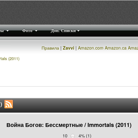
ты
Фото
Доп. Списки
Правила
|
Zavvi
|
Amazon.com
Amazon.ca
Amaz
als (2011)
1)
Война Богов: Бессмертные / Immortals (2011)
10
4% (1)