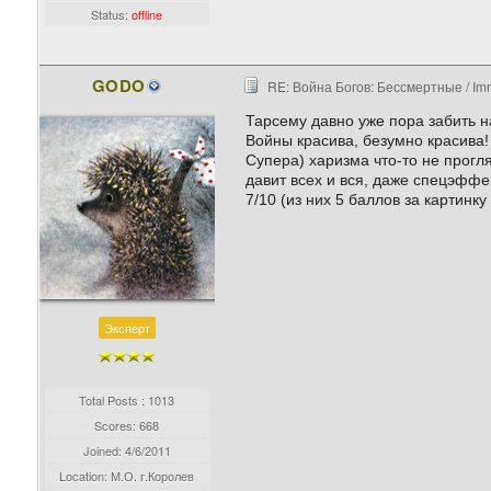
Status:
offline
GODO
RE: Война Богов: Бессмертные / Imm
Тарсему давно уже пора забить н
Войны красива, безумно красива!
Супера) харизма что-то не прогля
давит всех и вся, даже спецэффе
7/10 (из них 5 баллов за картинк
Эксперт
Total Posts : 1013
Scores: 668
Joined:
4/6/2011
Location: М.О. г.Королев