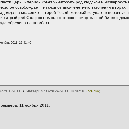
сти царь Гиперион хочет уничтожить род людской и низвергнуть 
еса, он освобождает Титанов от тысячелетнего заточения в горах 
дежда на спасение — герой Тесей, который вступает в неравную в
и хитрый раб Ставрос помогают герою в смертельной битве с демо
лада обречена на погибель…
Ноябрь 2011, 21:31:49
ortals (2011)
Четверг, 27 Октябрь 2011, 18:36:18
(
ссылка
)
премьера:
11
ноября 2011.