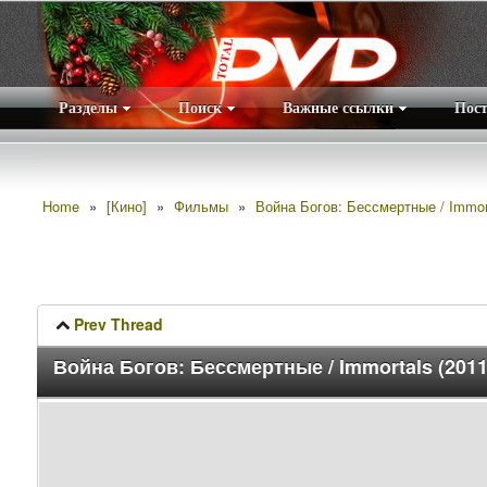
Разделы
Поиск
Важные ссылки
Пос
Home
»
[Кино]
»
Фильмы
»
Война Богов: Бессмертные / Immort
Prev Thread
Война Богов: Бессмертные / Immortals (201