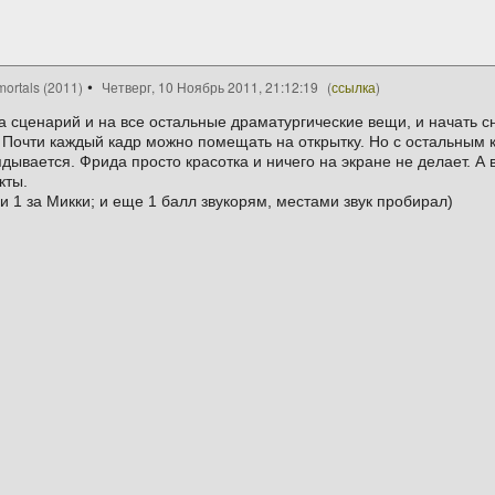
ortals (2011)
Четверг, 10 Ноябрь 2011, 21:12:19
(
ссылка
)
а сценарий и на все остальные драматургические вещи, и начать с
 Почти каждый кадр можно помещать на открытку. Но с остальным 
дывается. Фрида просто красотка и ничего на экране не делает. А
кты.
у и 1 за Микки; и еще 1 балл звукорям, местами звук пробирал)