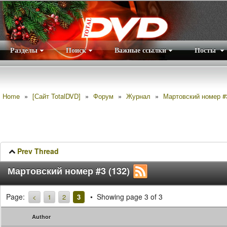
Разделы
Поиск
Важные ссылки
Посты
Правила
|
Home
»
[Сайт TotalDVD]
»
Форум
»
Журнал
»
Мартовский номер #3
Prev Thread
Мартовский номер #3 (132)
Page:
Showing page 3 of 3
<
1
2
3
Author