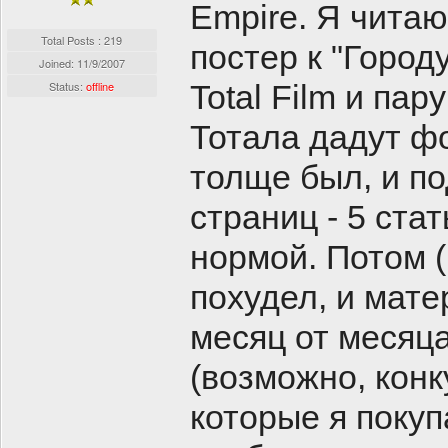
Empire. Я читаю
Total Posts : 219
постер к "Город
Joined:
11/9/2007
Status:
offline
Total Film и пар
Тотала дадут ф
толще был, и п
страниц - 5 ста
нормой. Потом (
похудел, и мате
месяц от месяц
(возможно, конк
которые я покуп