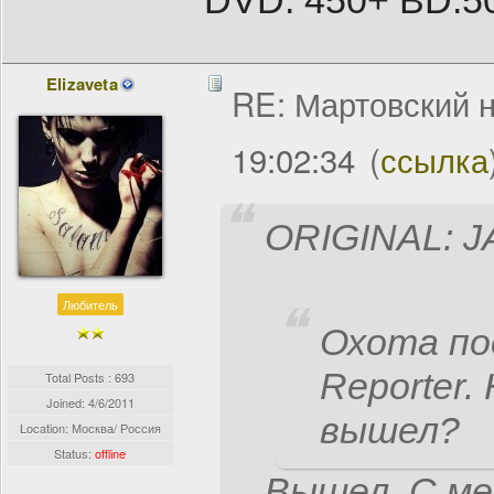
DVD: 450+ BD:5
Elizaveta
RE: Мартовский н
19:02:34
(
ссылка
ORIGINAL: 
Любитель
Охота по
Reporter.
Total Posts : 693
Joined:
4/6/2011
вышел?
Location: Москва/ Россия
Status:
offline
Вышел. С ме