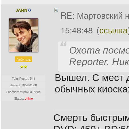
JARN
RE: Мартовский н
15:48:48
(
ссылка
Охота посмо
Reporter. Н
Любитель
Вышел. С мест 
Total Posts : 541
Joined:
10/28/2006
обычных киосках
Location: Украина, Киев
Status:
offline
Смерть быстрым