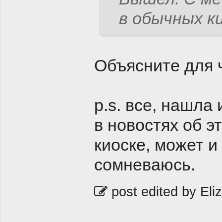
в обычных ки
Объясните для ч
p.s. все, нашла
в новостях об э
киоске, может и
сомневаюсь.
post edited by Eli