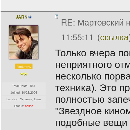
JARN
RE: Мартовский н
11:55:11
(
ссылка
Только вчера по
неприятного отм
Любитель
несколько порва
техника). Это п
Total Posts : 541
Joined:
10/28/2006
полностью запе
Location: Украина, Киев
Status:
offline
"Звездное кином
подобные вещи 