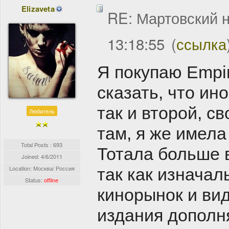
Elizaveta
RE: Мартовский н
13:18:55
(
ссылка
Я покупаю Empir
сказать, что ин
так и второй, св
Любитель
там, я же имела
Total Posts : 693
Тотала больше в
Joined:
4/6/2011
Location: Москва/ Россия
так как изначал
Status:
offline
кинорынок и вид
издания дополня