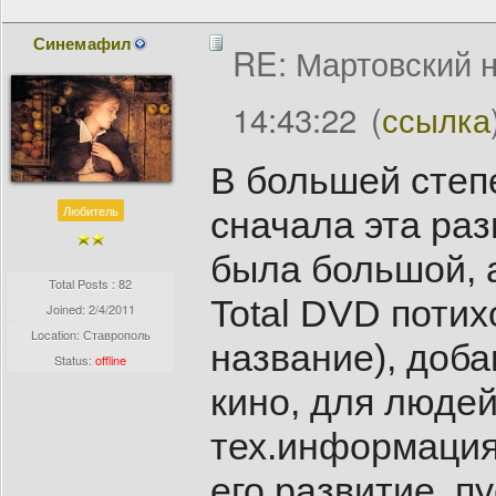
Синемафил
RE: Мартовский н
14:43:22
(
ссылка
В большей степе
Любитель
сначала эта ра
была большой, 
Total Posts : 82
Total DVD поти
Joined:
2/4/2011
Location: Ставрополь
название), доб
Status:
offline
кино, для люде
тех.информация
его развитие, п