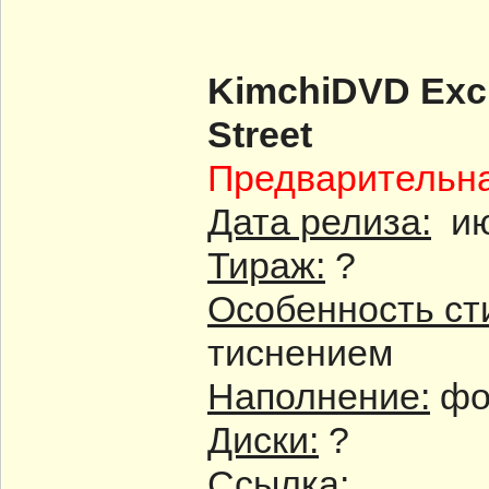
KimchiDVD Exc
Street
Предварительн
Дата релиза:
ию
Тираж:
?
Особенность ст
тиснением
Наполнение:
фот
Диски:
?
Ссылка: