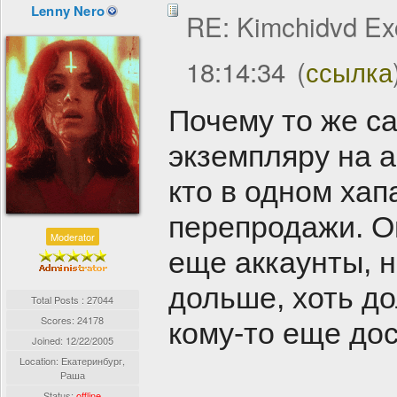
Lenny Nero
RE: Kimchidvd Ex
18:14:34
(
ссылка
Почему то же са
экземпляру на а
кто в одном хап
перепродажи. Он
Moderator
еще аккаунты, н
дольше, хоть д
Total Posts : 27044
Scores: 24178
кому-то еще дос
Joined:
12/22/2005
Location: Екатеринбург,
Раша
Status:
offline