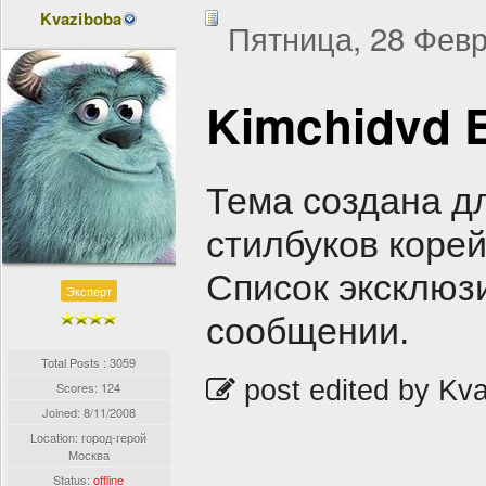
Kvaziboba
Пятница, 28 Февр
Kimchidvd E
Тема создана д
стилбуков корей
Список эксклюз
Эксперт
сообщении.
Total Posts : 3059
post edited by Kv
Scores: 124
Joined:
8/11/2008
Location: город-герой
Москва
Status:
offline