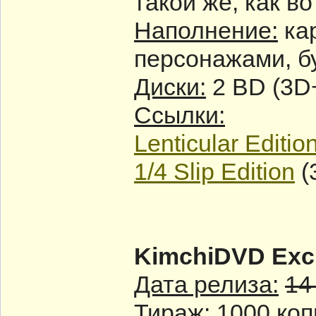
такой же, как в
Наполнение:
кар
персонажами, б
Диски:
2 BD (3D
Ссылки:
Lenticular Editio
1/4 Slip Edition
(
KimchiDVD Excl
Дата релиза:
14
Тираж:
1000 коп