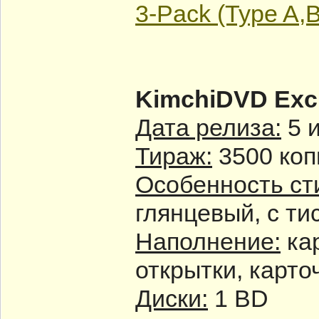
3-Pack (Type A,
KimchiDVD Excl
Дата релиза:
5 
Тираж:
3500 коп
Особенность ст
глянцевый, с ти
Наполнение:
кар
открытки, карто
Диски:
1 BD