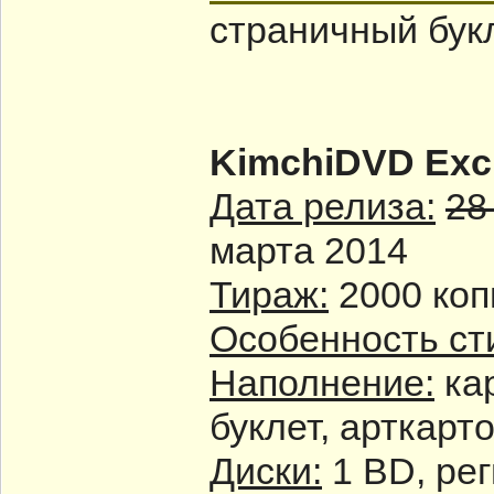
страничный букл
KimchiDVD Excl
Дата релиза:
28
марта 2014
Тираж:
2000 коп
Особенность ст
Наполнение:
кар
буклет, арткарт
Диски:
1 BD, ре