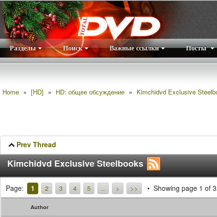
Разделы
Поиск
Важные ссылки
Посты
Правила
|
Home
»
[HD]
»
HD: общее обсуждение
»
Kimchidvd Exclusive Steelb
Prev Thread
Kimchidvd Exclusive Steelbooks
Page:
Showing page 1 of 3
1
2
3
4
5
..
>
>>
Author