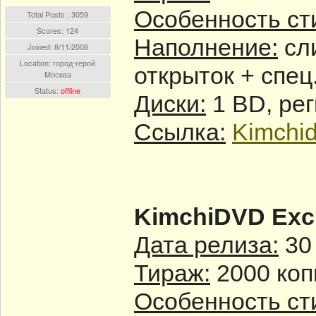
Особенность ст
Total Posts : 3059
Scores: 124
Наполнение:
сли
Joined:
8/11/2008
Location: город-герой
открыток + спец
Москва
Status:
offline
Диски:
1 BD, ре
Ссылка:
Kimchid
KimchiDVD Excl
Дата релиза:
30 
Тираж:
2000 коп
Особенность ст