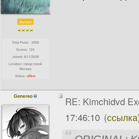
Эксперт
Total Posts : 3059
Scores: 124
Joined:
8/11/2008
Location: город-герой
Москва
Status:
offline
Genereo
RE: Kimchidvd Ex
17:46:10
(
ссылка