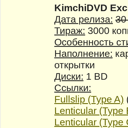
KimchiDVD Excl
Дата релиза:
30
Тираж:
3000 коп
Особенность ст
Наполнение:
кар
открытки
Диски:
1 BD
Ссылки:
Fullslip (Type A)
Lenticular (Type 
Lenticular (Type 