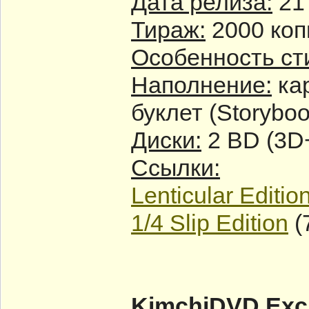
Дата релиза:
21 
Тираж:
2000 коп
Особенность ст
Наполнение:
кар
буклет (Storybo
Диски:
2 BD (3D
Ссылки:
Lenticular Editio
1/4 Slip Edition
(
KimchiDVD Exclu