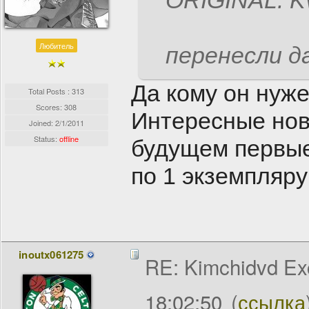
ORIGINAL: K
Любитель
перенесли д
Да кому он нуже
Total Posts : 313
Scores: 308
Интересные ново
Joined:
2/1/2011
Status:
offline
будущем первые
по 1 экземпляру 
inoutx061275
RE: Kimchidvd Ex
18:02:50
(
ссылка