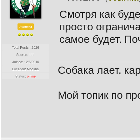
Смотря как буд
просто огранича
Эксперт
самое будет. По
Total Posts : 2526
Scores: 111
Joined:
12/6/2010
Собака лает, ка
Location: Москва
Status:
offline
Мой топик по пр