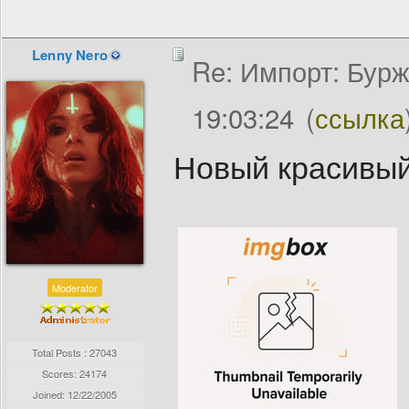
Lenny Nero
Re: Импорт: Бурж
19:03:24
(
ссылка
Новый красивый
Moderator
Total Posts : 27043
Scores: 24174
Joined:
12/22/2005