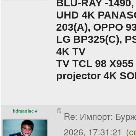
BLU-RAY -1490,
UHD 4K PANASO
203(A), ОPPO 9
LG BP325(C), PS
4K TV
TV TCL 98 X955
projector 4K 
hdmaniac
Re: Импорт: Бурж
2026, 17:31:21
(
с