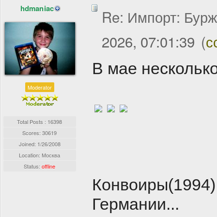
hdmaniac
Re: Импорт: Бурж
2026, 07:01:39
(
с
В мае нескольк
Moderator
Total Posts : 16398
Scores: 30619
Joined:
1/26/2008
Location: Москва
Status:
offline
Конвоиры(1994)
Германии...