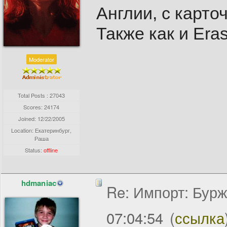
Англии, с карточ
Также как и Eras
Moderator
Total Posts : 27043
Scores: 24174
Joined:
12/22/2005
Location: Екатеринбург,
Раша
Status:
offline
hdmaniac
Re: Импорт: Бурж
07:04:54
(
ссылка