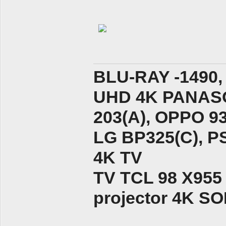
BLU-RAY -1490,
UHD 4K PANASO
203(A), ОPPO 9
LG BP325(C), PS
4K TV
TV TCL 98 X955
projector 4K 