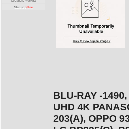
Location: Москва
Status:
offline
BLU-RAY -1490,
UHD 4K PANASO
203(A), ОPPO 9