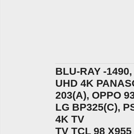
BLU-RAY -1490,
UHD 4K PANASO
203(A), ОPPO 9
LG BP325(C), PS
4K TV
TV TCL 98 X955