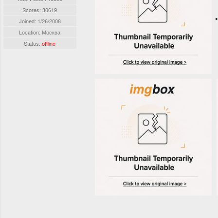
Scores: 30619
Joined:
1/26/2008
Location: Москва
Status:
offline