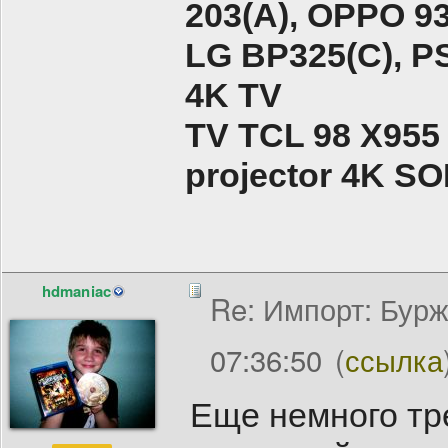
203(A), ОPPO 9
LG BP325(C), PS
4K TV
TV TCL 98 X955
projector 4K 
hdmaniac
Re: Импорт: Бурж
07:36:50
(
ссылка
Еще немного тр