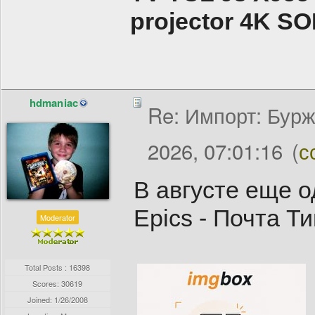
projector 4K 
hdmaniac
Re: Импорт: Бурж
2026, 07:01:16
(
с
В августе еще о
Epics - Почта Ти
Moderator
Total Posts : 16398
Scores: 30619
Joined:
1/26/2008