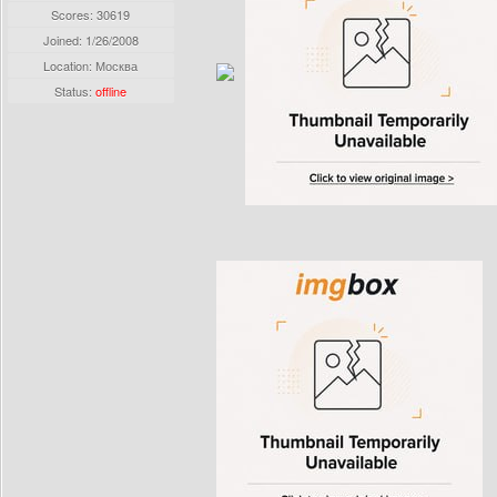
Scores: 30619
Joined:
1/26/2008
Location: Москва
Status:
offline