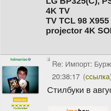
LG BP325(C), PS
4K TV
TV TCL 98 X955
projector 4K 
hdmaniac
Re: Импорт: Бурж
20:38:17
(
ссылка
Стилбуки в авгус
Moderator