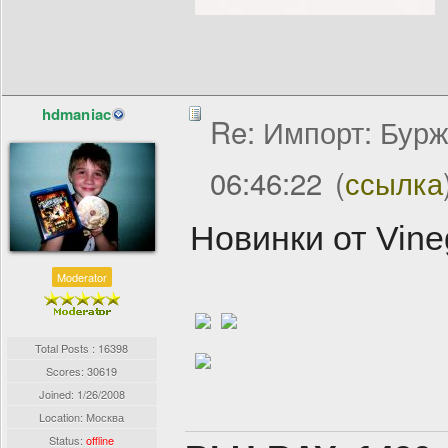
hdmaniac
Re: Импорт: Бурж
06:46:22
(
ссылка
Новинки от Vine
Moderator
Total Posts : 16398
Scores: 30619
Joined:
1/26/2008
Location: Москва
Status:
offline