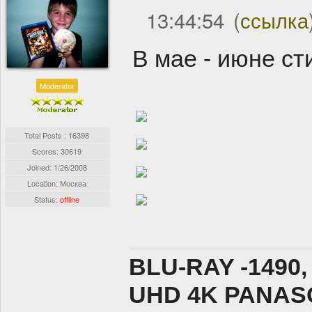
13:44:54
(
ссылка
В мае - июне ст
Moderator
Total Posts : 16398
Scores: 30619
Joined:
1/26/2008
Location: Москва
Status:
offline
BLU-RAY -1490,
UHD 4K PANASO