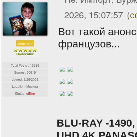
2026, 15:07:57
(
с
Вот такой анонс
французов...
Moderator
Total Posts : 16398
Scores: 30619
Joined:
1/26/2008
Location: Москва
Status:
offline
BLU-RAY -1490,
UHD 4K PANASO