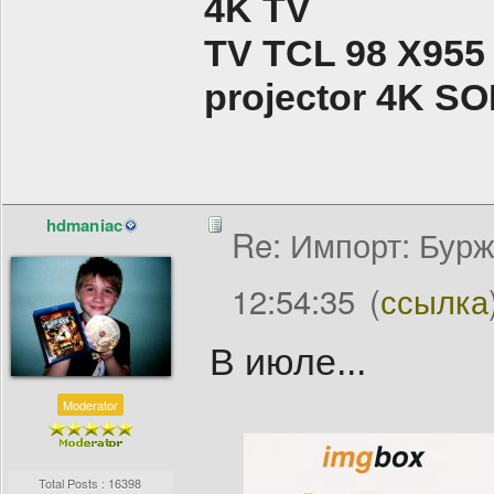
4K TV
TV TCL 98 X955
projector 4K 
hdmaniac
Re: Импорт: Бурж
12:54:35
(
ссылка
В июле...
Moderator
Total Posts : 16398