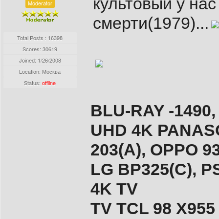
культовый у нас
Moderator
смерти(1979)...
Total Posts : 16398
Scores: 30619
Joined:
1/26/2008
Location: Москва
Status:
offline
BLU-RAY -1490,
UHD 4K PANASO
203(A), ОPPO 9
LG BP325(C), PS
4K TV
TV TCL 98 X955