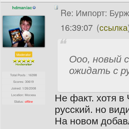
hdmaniac
Re: Импорт: Бурж
16:39:07
(
ссылка
Moderator
Ооо, новый 
ожидать с ру
Total Posts : 16398
Scores: 30619
Joined:
1/26/2008
Location: Москва
Не факт. хотя в
Status:
offline
русский. но вид
На новом добавл