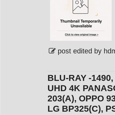
post edited by hd
BLU-RAY -1490,
UHD 4K PANASO
203(A), ОPPO 9
LG BP325(C), PS