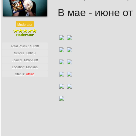
В мае - июне от 
Moderator
Total Posts : 16398
Scores: 30619
Joined:
1/26/2008
Location: Москва
Status:
offline