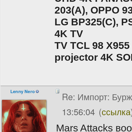
203(A), ОPPO 9
LG BP325(C), PS
4K TV
TV TCL 98 X955
projector 4K 
Lenny Nero
Re: Импорт: Бурж
13:56:04
(
ссылка
Mars Attacks во