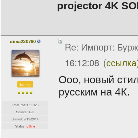
projector 4K 
dima230780
Re: Импорт: Бурж
16:12:08
(
ссылка
Ооо, новый стил
Эксперт
русским на 4К.
Total Posts : 1323
Scores: 423
Joined:
9/19/2014
Status:
offline