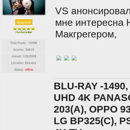
VS анонсировала
мне интересна 
Moderator
Макгрегером,
Total Posts : 16398
Scores: 30619
Joined:
1/26/2008
Location: Москва
Status:
offline
BLU-RAY -1490,
UHD 4K PANASO
203(A), ОPPO 9
LG BP325(C), PS