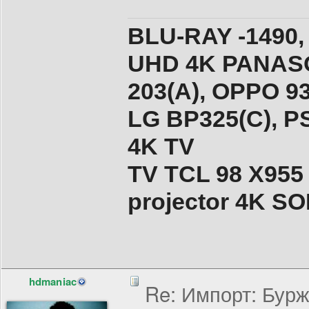
BLU-RAY -1490,
UHD 4K PANASO
203(A), ОPPO 9
LG BP325(C), PS
4K TV
TV TCL 98 X955
projector 4K 
hdmaniac
Re: Импорт: Бурж