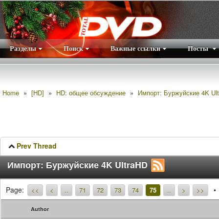
Разделы
Поиск
Важные ссылки
Посты
Правила
|
Home
»
[HD]
»
HD: общее обсуждение
»
Импорт: Буржуйские 4K Ul
Prev Thread
Импорт: Буржуйские 4K UltraHD
Page:
<<
<
..
71
72
73
74
75
..
>
>>
Author