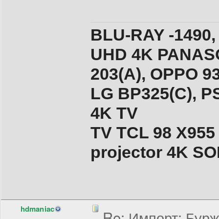
BLU-RAY -1490,
UHD 4K PANASO
203(A), ОPPO 9
LG BP325(C), PS
4K TV
TV TCL 98 X955
projector 4K 
hdmaniac
Re: Импорт: Бурж