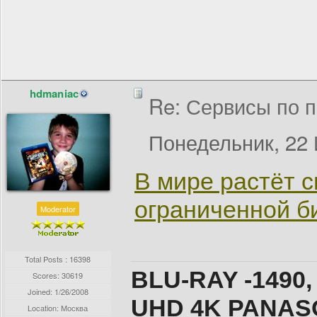
hdmaniac
Re: Сервисы по п
Понедельник, 22 
В мире растёт с
ограниченной б
Moderator
Total Posts : 16398
BLU-RAY -1490,
Scores: 30619
Joined:
1/26/2008
UHD 4K PANASO
Location: Москва