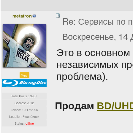
metatron
Re: Сервисы по п
Воскресенье, 14 
Это в основном
независимых про
проблема).
Гуру
Total Posts : 3957
Продам
BD/UH
Scores: 2312
Joined:
12/17/2006
Location: Челябинск
Status:
offline