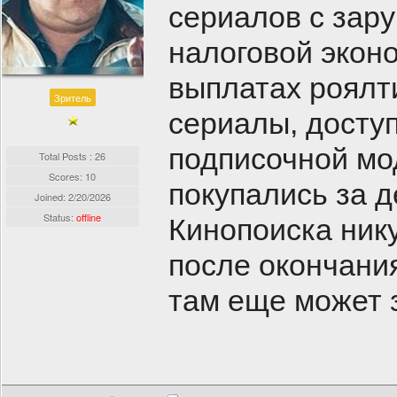
сериалов с зар
налоговой эконо
выплатах роялти
Зритель
сериалы, доступ
подписочной мо
Total Posts : 26
Scores: 10
покупались за д
Joined:
2/20/2026
Status:
offline
Кинопоиска ник
после окончания
там еще может 