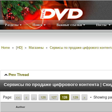
Разделы
Поиск
Важные ссылки
Посты
Правила
|
Home
»
[HD]
»
Магазины
»
Сервисы по продаже цифрового контента 
Prev Thread
Сервисы по продаже цифрового контента | Ски
Page:
Showing pa
<<
<
..
126
127
128
129
>
Author