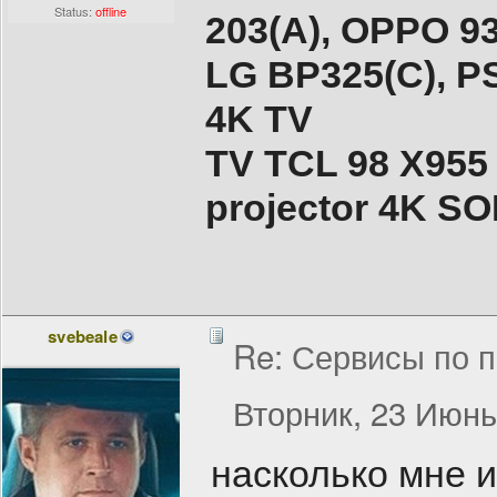
Status:
offline
203(A), ОPPO 9
LG BP325(C), PS
4K TV
TV TCL 98 X955
projector 4K 
svebeale
Re: Сервисы по п
Вторник, 23 Июнь
насколько мне и