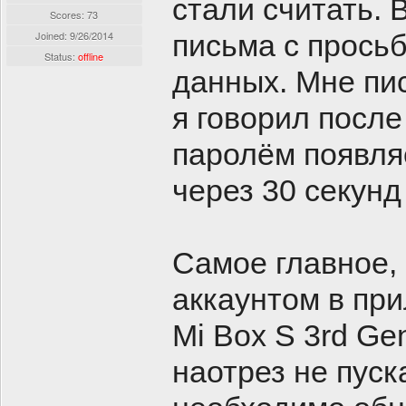
стали считать. 
Scores: 73
Joined:
9/26/2014
письма с прось
Status:
offline
данных. Мне пи
я говорил после
паролём появля
через 30 секунд
Самое главное, 
аккаунтом в при
Mi Box S 3rd Gen
наотрез не пус