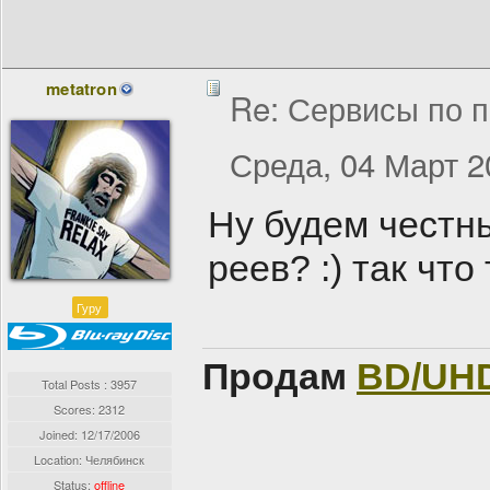
metatron
Re: Сервисы по п
Среда, 04 Март 2
Ну будем честны
реев? :) так что
Гуру
Продам
BD/UH
Total Posts : 3957
Scores: 2312
Joined:
12/17/2006
Location: Челябинск
Status:
offline