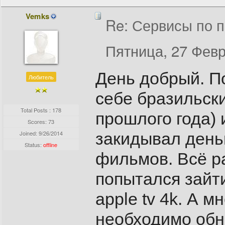
Vemks
Re: Сервисы по п
Пятница, 27 Февр
День добрый. П
Любитель
себе бразильски
Total Posts : 178
прошлого года)
Scores: 73
Joined:
9/26/2014
закидывал деньг
Status:
offline
фильмов. Всё р
попытался зайт
apple tv 4k. А 
необходимо обн