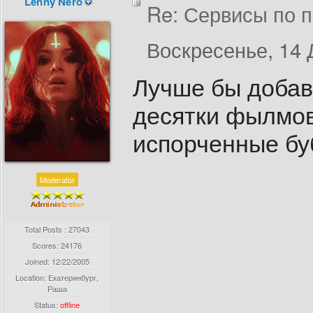
Lenny Nero
Re: Сервисы по п
Воскресенье, 14 
Лучше бы добав
десятки фылмов
испорченные бу
Moderator
Total Posts : 27043
Scores: 24176
Joined:
12/22/2005
Location: Екатеринбург,
Раша
Status:
offline