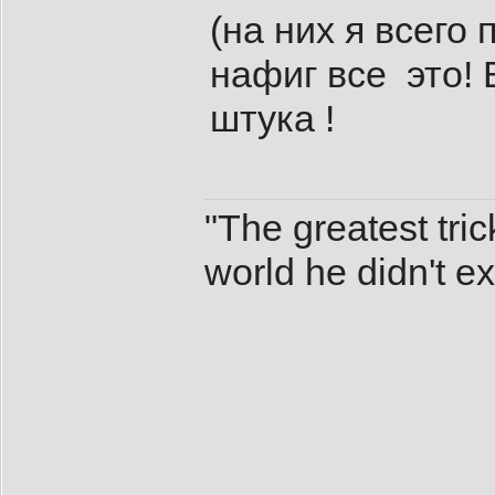
(на них я всего
нафиг все это! 
штука !
"The greatest tri
world he didn't exi