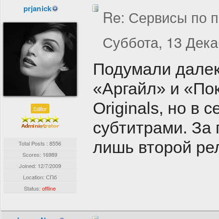
prjanick
Re: Сервисы по п
Суббота, 13 Дека
Подумали далек
«Аргайл» и «По
Originals, но в
Editor
субтитрами. За
лишь второй ре
Total Posts : 8556
Scores: 16989
Joined:
12/7/2009
Location: СПб
Status:
offline