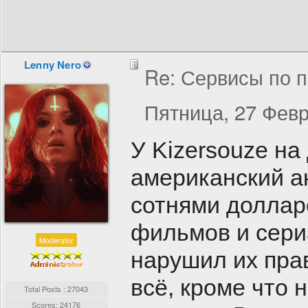
Lenny Nero
Re: Сервисы по п
Пятница, 27 Февр
У Kizersouze н
американский ак
сотнями доллар
фильмов и сери
Moderator
нарушил их пра
всё, кроме что 
Total Posts : 27043
Scores: 24176