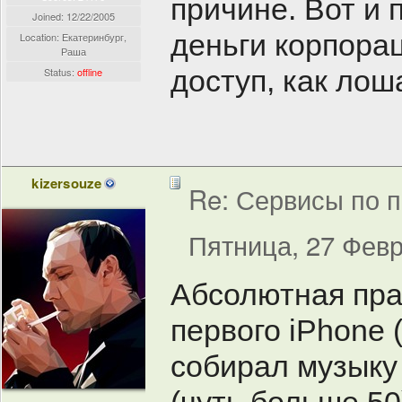
причине. Вот и
Joined:
12/22/2005
деньги корпорац
Location: Екатеринбург,
Раша
доступ, как ло
Status:
offline
kizersouze
Re: Сервисы по п
Пятница, 27 Февр
Абсолютная прав
первого iPhone 
собирал музыку 