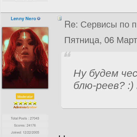
Lenny Nero
Re: Сервисы по п
Пятница, 06 Март
Ну будем чес
блю-реев? :)
Moderator
Total Posts : 27043
Scores: 24176
Joined:
12/22/2005