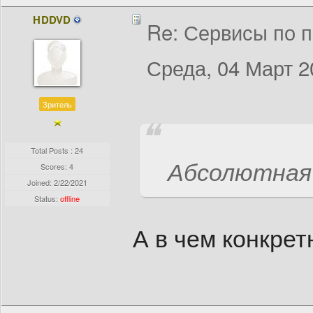
HDDVD
Re: Сервисы по п
Среда, 04 Март 2
Зритель
Total Posts : 24
Абсолютная 
Scores: 4
Joined:
2/22/2021
Status:
offline
А в чем конкрет