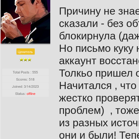
Причину не знае
сказали - без о
блокирнула (даж
Но письмо куку 
Ценитель
аккаунт восстан
Толкьо пришел о
Total Posts : 555
Scores: 518
Начитался , что
Joined:
3/14/2023
Status:
offline
жестко проверят
проблем) , тоже
из разных источн
они и были! Те