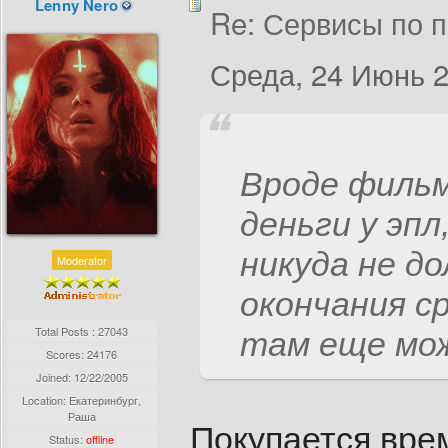
Lenny Nero
Re: Сервисы по п
Среда, 24 Июнь 2
Вроде фильм
деньги у эпл
никуда не д
Moderator
окончания с
Total Posts : 27043
там еще мож
Scores: 24176
Joined:
12/22/2005
Location: Екатеринбург,
Раша
Покупается вре
Status:
offline