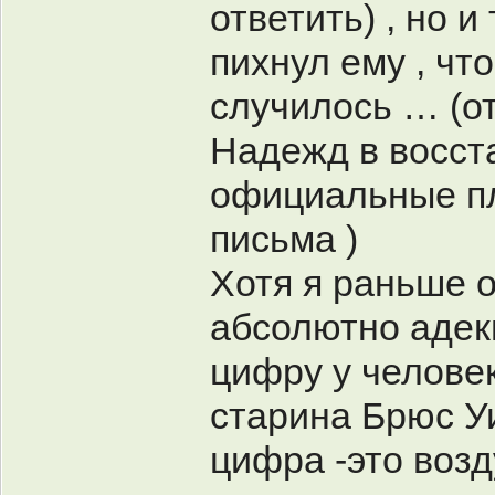
ответить) , но и
пихнул ему , чт
случилось … (о
Надежд в восста
официальные пл
письма )
Хотя я раньше 
абсолютно адек
цифру у человек
старина Брюс Уи
цифра -это возд