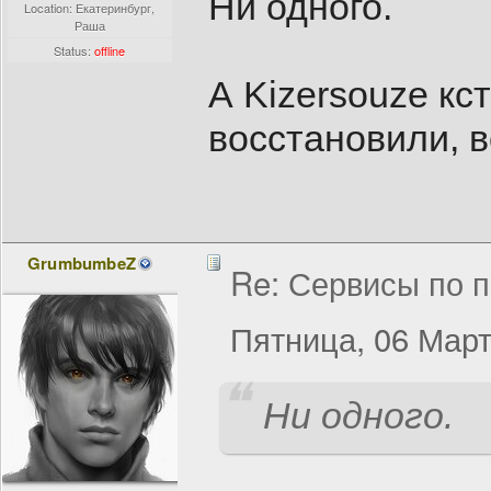
Ни одного.
Location: Екатеринбург,
Раша
Status:
offline
А Kizersouze кс
восстановили, в
GrumbumbeZ
Re: Сервисы по п
Пятница, 06 Март
Ни одного.