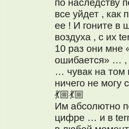
по наследству п
все уйдет , как
ее ! И гоните в
воздуха , с их t
10 раз они мне 
ошибается» … , 
… чувак на том 
ничего не могу с
💃🏼💃🏼
Им абсолютно по
цифре … и в term