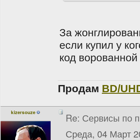
За жонглировани
если купил у ког
код ворованной 
Продам
BD/UH
kizersouze
Re: Сервисы по п
Среда, 04 Март 2