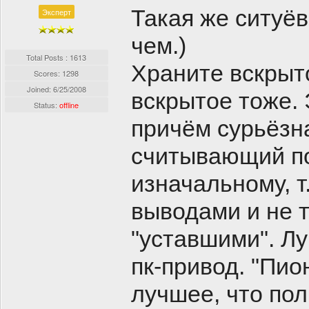
Такая же ситуёв
Эксперт
чем.)
Total Posts : 1613
Храните вскрыто
Scores: 1298
Joined:
6/25/2008
вскрытое тоже.
Status:
offline
причём сурьёзна
считывающий по
изначальному, т
выводами и не 
"уставшими". Лу
пк-привод. "Пио
лучшее, что пол