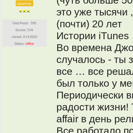
(чуть больше 50
Ценитель
это уже тысячи 
(почти) 20 лет
Total Posts : 555
Scores: 518
Истории iTune
Joined:
3/14/2023
Status:
offline
Во времена Джо
случалось - ты 
все … все решал
был только у мен
Периодически в
радости жизни! 
affair в день ре
Все работало по