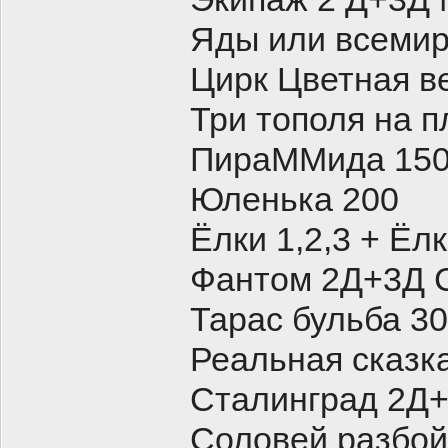
Яды или всемир
Цирк Цветная в
Три тополя на 
ПираММида 15
Юленька 200
Ёлки 1,2,3 + Ёл
Фантом 2Д+3Д 
Тарас бульба 3
Реальная сказк
Сталинград 2Д+
Соловей разбой