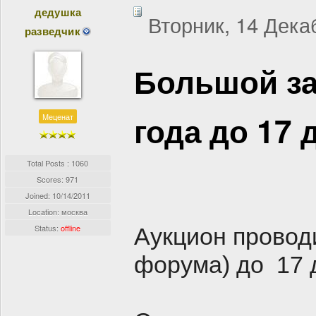
дедушка
Вторник, 14 Дека
разведчик
Большой з
года до 17 
Меценат
Total Posts : 1060
Scores: 971
Joined:
10/14/2011
Location: москва
Status:
offline
Аукцион проводи
форума) до 17 