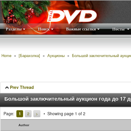
Разделы
Поиск
Важные ссылки
Посты
Правила
|
Home
»
[Барахолка]
»
Аукционы
»
Большой заключительный аукцио
Prev Thread
Большой заключительный аукцион года до 17 
Page:
Showing page 1 of 2
1
2
>
Author