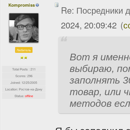
Kompromiss
Re: Посредники д
2024, 20:09:42
(
с
Любитель
Вот я именн
выбираю, по
Total Posts : 211
Scores: 296
заполнять 3
Joined:
12/25/2005
товар, или 
Location: Ростов-на-Дону
Status:
offline
методов если