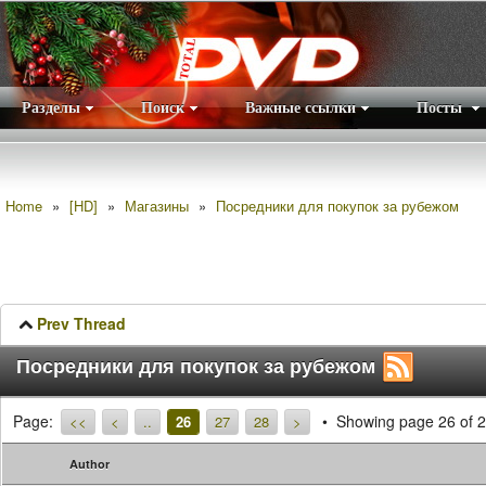
Разделы
Поиск
Важные ссылки
Посты
Правила
|
Home
»
[HD]
»
Магазины
»
Посредники для покупок за рубежом
Prev Thread
Посредники для покупок за рубежом
Page:
Showing page 26 of 
<<
<
..
26
27
28
>
Author