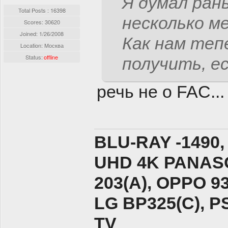
Я думал ран
Total Posts : 16398
несколько ме
Scores: 30620
Joined:
1/26/2008
Как нам теп
Location: Москва
Status:
offline
получить, ес
речь не о FAC...
BLU-RAY -1490,
UHD 4K PANASO
203(A), ОPPO 9
LG BP325(C), PS
TV