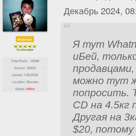
Декабрь 2024, 08
Moderator
Я тут Whatno
иБей, тольк
Total Posts : 16398
продавцами,
Scores: 30620
Joined:
1/26/2008
можно тут ж
Location: Москва
Status:
offline
попросить. 
CD на 4.5кг 
Другая на 3к
$20, потому 