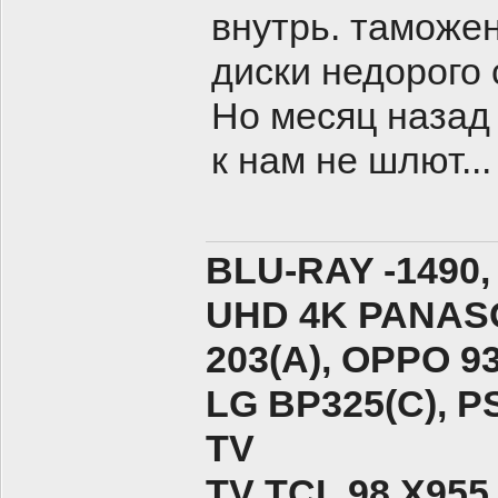
внутрь. таможе
диски недорого 
Но месяц назад 
к нам не шлют...
BLU-RAY -1490,
UHD 4K PANASO
203(A), ОPPO 9
LG BP325(C), PS
TV
TV TCL 98 X955