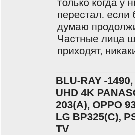
только когда у 
перестал. если 
думаю продолжи
Частные лица ш
приходят, никак
BLU-RAY -1490,
UHD 4K PANASO
203(A), ОPPO 9
LG BP325(C), PS
TV