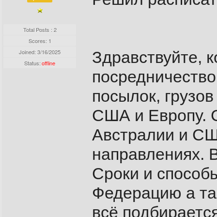
Total Posts : 2
Scores: 1
Joined:
3/16/2025
Здравствуйте, 
Status:
offline
посредничество
посылок, грузов
США и Европу. 
Австралии и США
направлениях. В
Сроки и способ
Федерацию а та
всё подбираетс