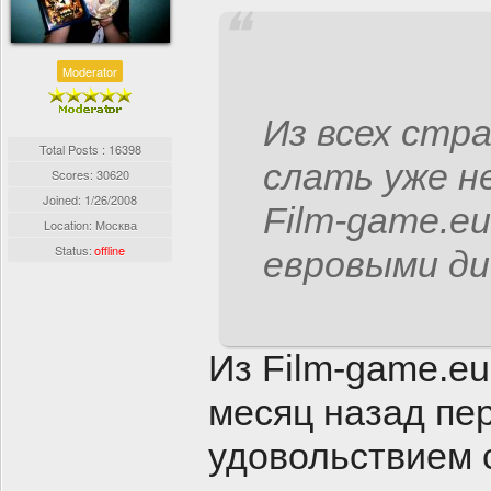
Moderator
Из всех стр
Total Posts : 16398
слать уже н
Scores: 30620
Joined:
1/26/2008
Film-game.eu 
Location: Москва
Status:
offline
евровыми ди
Из Film-game.eu
месяц назад пер
удовольствием 