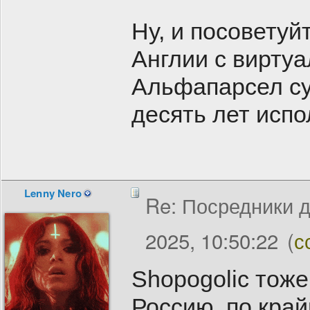
Ну, и посоветуй
Англии с вирту
Альфапарсел су
десять лет испо
Lenny Nero
Re: Посредники д
2025, 10:50:22
(
с
Shopogolic тоже
Россию, по край