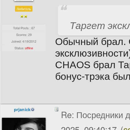
Любитель
Таргет экск
Total Posts : 67
Scores: 29
Обычный брал. 
Joined:
4/19/2012
Status:
offline
эксклюзивности
CHAOS брал Тарг
бонус-трэка бы
prjanick
Re: Посредники д
2025, 09:40:17
(
с