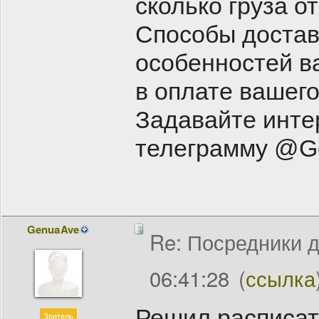
сколько груза от
Способы доставк
особенностей в
в оплате вашего
Задавайте инте
телеграмму @G
GenuaAve
Re: Посредники д
06:41:28
(
ссылка
Решил расписат
Зритель