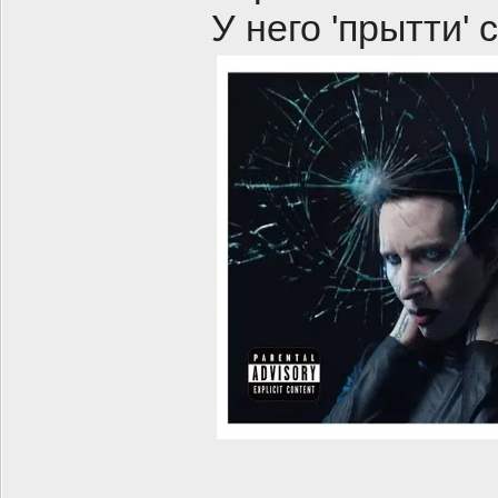
У него 'прытти' 