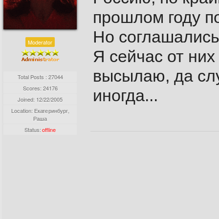
прошлом году по
Но соглашались
Moderator
Я сейчас от них
высылаю, да сл
Total Posts : 27044
Scores: 24176
иногда...
Joined:
12/22/2005
Location: Екатеринбург,
Раша
Status:
offline