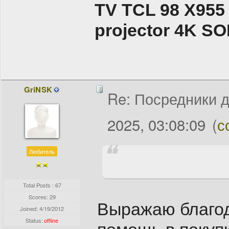
TV TCL 98 X955
projector 4K 
GriNSK
Re: Посредники д
2025, 03:08:09
(
с
Любитель
Total Posts : 67
Scores: 29
Выражаю благод
Joined:
4/19/2012
Status:
offline