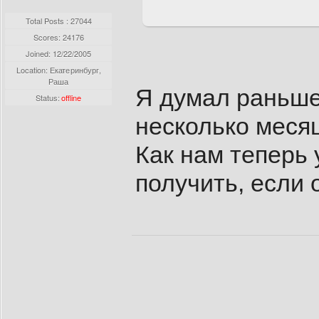
Total Posts : 27044
Scores: 24176
Joined:
12/22/2005
Location: Екатеринбург,
Раша
Я думал раньше
Status:
offline
несколько меся
Как нам теперь
получить, если о