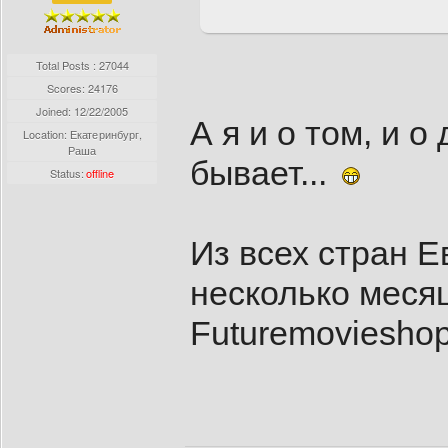
Total Posts : 27044
Scores: 24176
Joined:
12/22/2005
А я и о том, и о
Location: Екатеринбург,
Раша
бывает...
Status:
offline
Из всех стран 
несколько месяц
Futuremovieshop