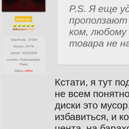
P.S. Я еще у
проползают 
Moderator
ком, любому
Total Posts : 27044
товара не на
Scores: 24176
Joined:
12/22/2005
Location: Екатеринбург,
Раша
Status:
offline
Кстати, я тут по
не всем понятно
диски это мусор
избавиться, и к
цента, на барах