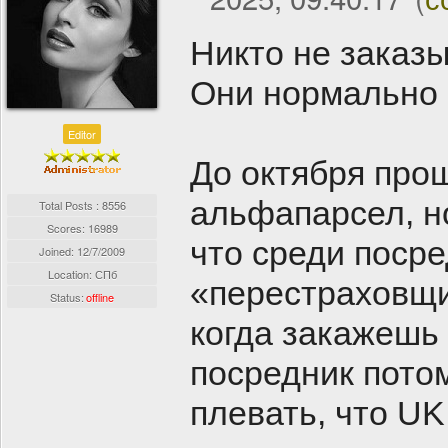
Никто не заказ
Они нормально 
Editor
До октября про
альфапарсел, но
Total Posts : 8556
Scores: 16989
что среди поср
Joined:
12/7/2009
Location: СПб
«перестраховщик
Status:
offline
когда закажешь 
посредник потом
плевать, что UK