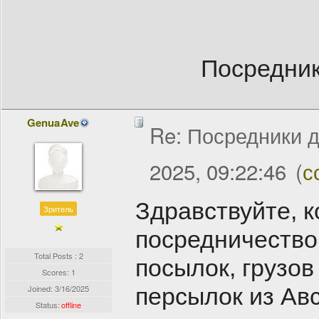
Посредник
GenuaAve
Re: Посредники д
2025, 09:22:46
(
с
Здравствуйте, 
Зритель
посредничество
Total Posts : 2
посылок, грузов
Scores: 1
Joined:
3/16/2025
персылок из Ав
Status:
offline