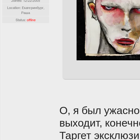
Joined:
12/22/2005
Location: Екатеринбург,
Раша
Status:
offline
О, я был ужасно
выходит, конечн
Таргет эксклюз