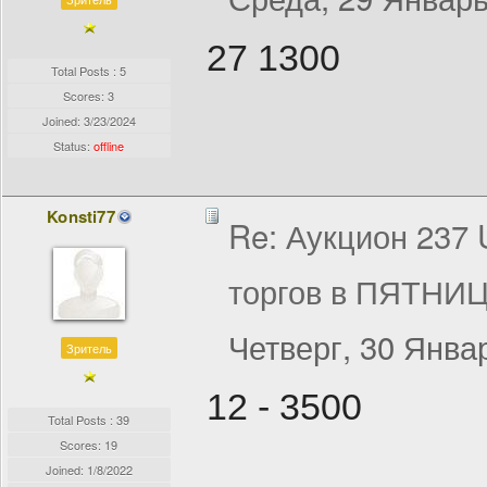
27 1300
Total Posts : 5
Scores: 3
Joined:
3/23/2024
Status:
offline
Konsti77
Re: Аукцион 237
торгов в ПЯТНИЦ
Четверг, 30 Январ
Зритель
12 - 3500
Total Posts : 39
Scores: 19
Joined:
1/8/2022