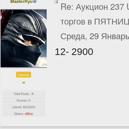
MasterRyu
Re: Аукцион 237
торгов в ПЯТНИЦ
Среда, 29 Январь
12- 2900
Зритель
Total Posts : 9
Scores: 0
Joined:
8/2/2023
Status:
offline