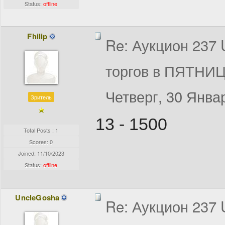
Status:
offline
Fhilip
Re: Аукцион 237
торгов в ПЯТНИЦ
Четверг, 30 Январ
Зритель
13 - 1500
Total Posts : 1
Scores: 0
Joined:
11/10/2023
Status:
offline
UncleGosha
Re: Аукцион 237