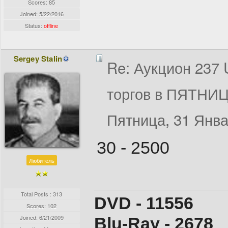
Scores: 85
Joined:
5/22/2016
Status:
offline
Sergey Stalin
Re: Аукцион 237
торгов в ПЯТНИЦ
Пятница, 31 Янва
30 - 2500
Любитель
Total Posts : 313
DVD - 11556
Scores: 102
Joined:
6/21/2009
Blu-Ray - 2678