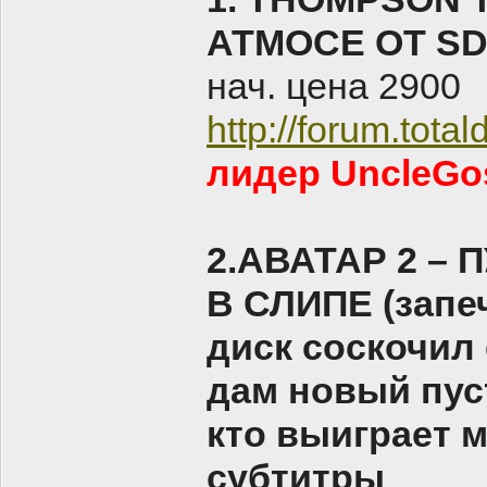
АТМОСЕ ОТ SD
нач. цена 2900
http://forum.tot
лидер UncleGos
2.АВАТАР 2 –
В СЛИПЕ (запеч
диск соскочил
дам новый пус
кто выиграет 
субтитры