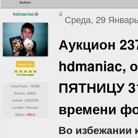
Author
hdmaniac
Среда, 29 Январь
Аукцион 23
hdmaniac, 
Moderator
ПЯТНИЦУ 31
Total Posts : 16398
Scores: 30620
Joined:
1/26/2008
времени ф
Location: Москва
Status:
offline
Во избежании 