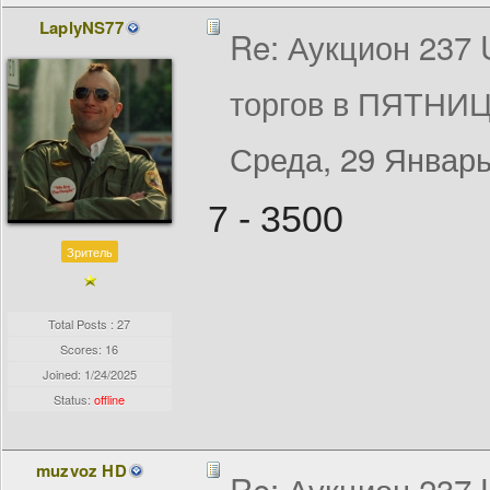
LaplyNS77
Re: Аукцион 237
торгов в ПЯТНИЦ
Среда, 29 Январь
7 - 3500
Зритель
Total Posts : 27
Scores: 16
Joined:
1/24/2025
Status:
offline
muzvoz HD
Re: Аукцион 237