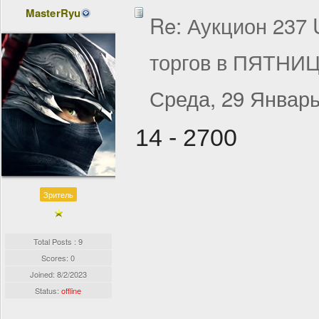
MasterRyu
Re: Аукцион 237
торгов в ПЯТНИЦ
Среда, 29 Январь
14 - 2700
Зритель
Total Posts : 9
Scores: 0
Joined:
8/2/2023
Status:
offline