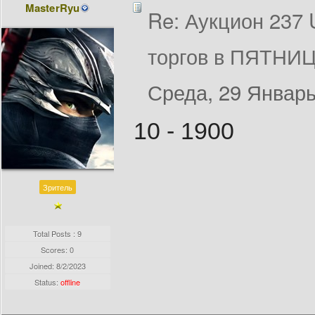
MasterRyu
Re: Аукцион 237
торгов в ПЯТНИЦ
Среда, 29 Январь
10 - 1900
Зритель
Total Posts : 9
Scores: 0
Joined:
8/2/2023
Status:
offline