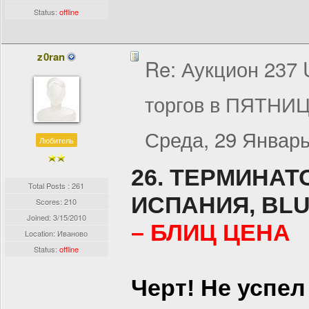
Status:
offline
z0ran
Re: Аукцион 237
торгов в ПЯТНИЦ
Среда, 29 Январь
Любитель
26. ТЕРМИНАТ
Total Posts : 261
ИСПАНИЯ, BLU-
Scores: 210
Joined:
3/15/2010
– БЛИЦ ЦЕНА
Location: Иваново
Status:
offline
Черт! Не успе