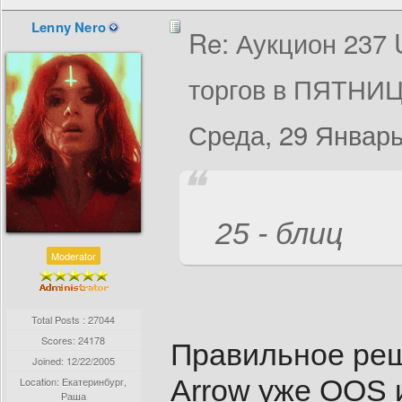
Lenny Nero
Re: Аукцион 237
торгов в ПЯТНИЦ
Среда, 29 Январь
25 - блиц
Moderator
Total Posts : 27044
Scores: 24178
Правильное реш
Joined:
12/22/2005
Arrow уже OOS 
Location: Екатеринбург,
Раша