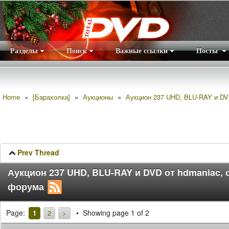
Разделы
Поиск
Важные ссылки
Посты
Правила
|
Home
»
[Барахолка]
»
Аукционы
»
Аукцион 237 UHD, BLU-RAY и DV
Prev Thread
Аукцион 237 UHD, BLU-RAY и DVD от hdmaniac, 
форума
Page:
Showing page 1 of 2
1
2
>