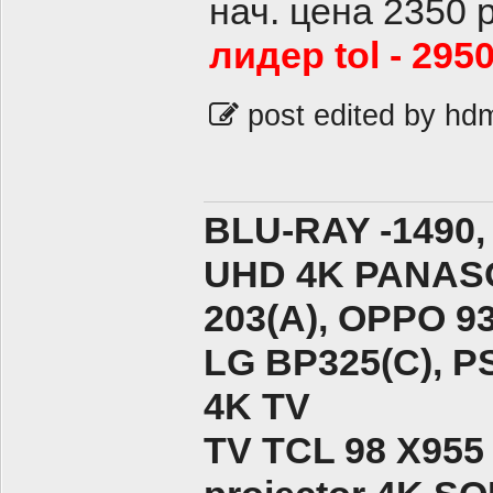
нач. цена 2350 
лидер tol - 295
post edited by hd
BLU-RAY -1490,
UHD 4K PANASO
203(A), ОPPO 9
LG BP325(C), PS
4K TV
TV TCL 98 X955