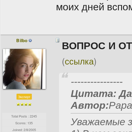
моих дней вспо
Bilbo
ВОПРОС И О
(
ссылка
)
----------------
Цитата:
Да
Эксперт
Автор:
Papa 
Total Posts : 2245
Уважаемые з
Scores: 135
Joined:
2/8/2005