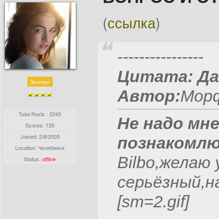
(
ссылка
)
----------------
Цитата:
Да
Эксперт
Автор:
Морф
Total Posts : 2245
Не надо мн
Scores: 135
Joined:
2/8/2005
познакомлю
Location: Челябинск
Bilbo,желаю 
Status:
offline
серьёзный,н
[sm=2.gif]