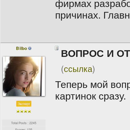
фирмах разрабо
причинах. Главн
Bilbo
ВОПРОС И О
(
ссылка
)
Теперь мой вопр
картинок сразу.
Эксперт
Total Posts : 2245
Scores: 135