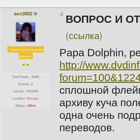
soc2002
ВОПРОС И О
(
ссылка
)
Papa Dolphin, р
Почетный посетитель
форума
http://www.dvdin
forum=100&122
Total Posts : 2085
Scores: 2
сплошной флейм
Joined:
7/9/2004
Location: Москва
архиву куча пол
Status:
offline
одна очень под
переводов.