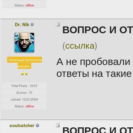
Status:
offline
Dr. Nik
ВОПРОС И О
(
ссылка
)
А не пробовали 
Почетный посетитель
форума
ответы на таки
Total Posts : 2315
Scores: 15
Joined:
12/21/2004
Status:
offline
soulcatcher
ВОПРОС И О