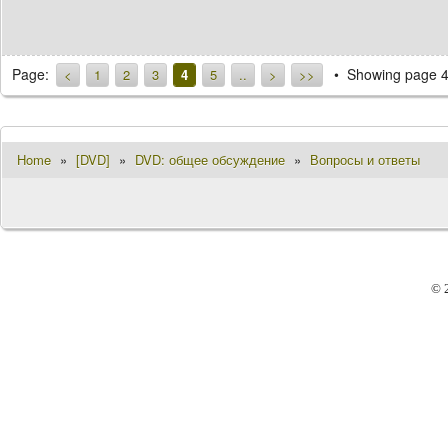
Page:
Showing page 4
<
1
2
3
4
5
..
>
>>
Home
»
[DVD]
»
DVD: общее обсуждение
»
Вопросы и ответы
© 