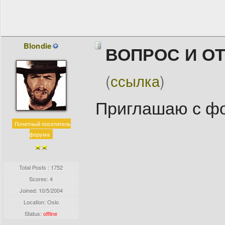
Blondie
ВОПРОС И О
(
ссылка
)
Приглашаю с фо
Почетный посетитель
форума
Total Posts : 1752
Scores: 4
Joined:
10/5/2004
Location: Oslo
Status:
offline