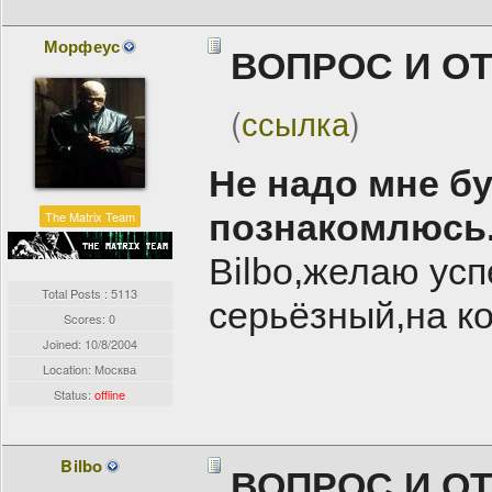
Морфеус
ВОПРОС И О
(
ссылка
)
Не надо мне б
познакомлюсь
The Matrix Team
Bilbo,желаю ус
Total Posts : 5113
серьёзный,на ко
Scores: 0
Joined:
10/8/2004
Location: Москва
Status:
offline
Bilbo
ВОПРОС И О