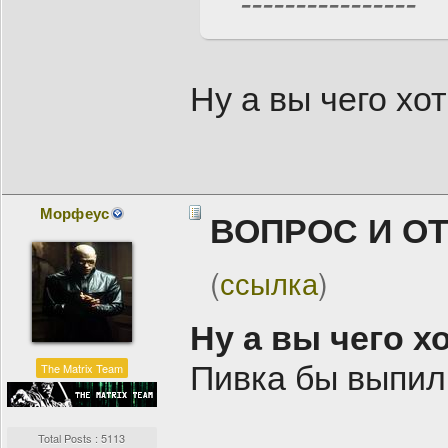
----------------
Ну а вы чего хо
Морфеус
ВОПРОС И О
(
ссылка
)
Ну а вы чего х
Пивка бы выпил!
The Matrix Team
Total Posts : 5113