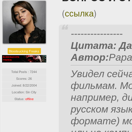
(
ссылка
)
----------------
Цитата:
Да
Bloodsucking Freaks
Автор:
Papa 
Увидел сейч
Total Posts : 7244
Scores: 26
фильмам. Мо
Joined:
8/22/2004
Location: Sin City
например, ди
Status:
offline
русском язык
формате) м