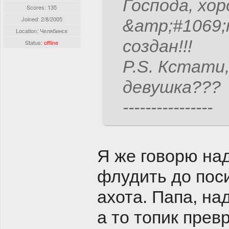
Господа, хо
Scores: 135
Joined:
2/8/2005
&amp;#1069;
Location: Челябинск
создан!!!
Status:
offline
P.S. Кстати,
девушка???
----------------
Я же говорю над
флудить до поси
ахота. Папа, на
а то топик прев