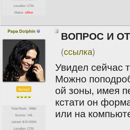
Location: СПб
Status:
offline
Papa Dolphin
ВОПРОС И О
(
ссылка
)
Увидел сейчас 
Можно поподробн
ой зоны, имея п
Эксперт
кстати он форм
Total Posts : 9962
или на компьют
Scores: 146
Joined:
8/31/2004
Location: СПб