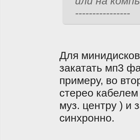
или на комп
----------------
Для минидисков
закатать мп3 фа
примеру, во вто
стерео кабелем
муз. центру ) и
синхронно.