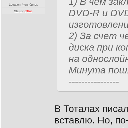
1) В чем зак
Location: Челябинск
DVD-R и DVD
Status:
offline
изготовлени
2) За счет 
диска при к
на однослой
Минута пошл
----------------
В Тоталах писа
вставлю. Но, по