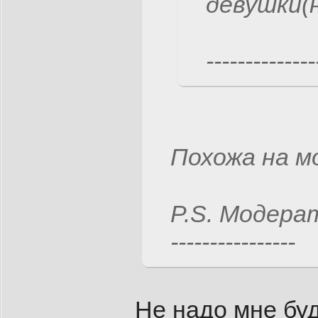
девушки(
--------------
Похожа на м
P.S. Модерат
----------------
Не надо мне бу