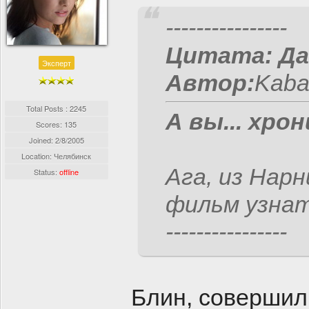
----------------
Цитата:
Да
Эксперт
Автор:
Kaban
Total Posts : 2245
А вы... хро
Scores: 135
Joined:
2/8/2005
Location: Челябинск
Ага, из Нарн
Status:
offline
фильм узнат
----------------
Блин, совершил 