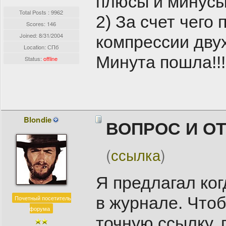
плюсы и минусы
Total Posts : 9962
2) За счет чего
Scores: 146
Joined:
8/31/2004
компрессии дву
Location: СПб
Минута пошла!!!
Status:
offline
Blondie
ВОПРОС И О
(
ссылка
)
Я предлагал ког
в журнале. Что
Почетный посетитель
форума
точную ссылку, 