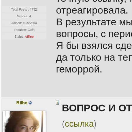
отреагировала.
Total Posts : 1752
Scores: 4
В результате м
Joined:
10/5/2004
Location: Oslo
вопросы, с пери
Status:
offline
Я бы взялся сд
да только на т
геморрой.
Bilbo
ВОПРОС И О
(
ссылка
)