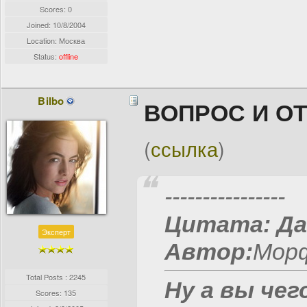
Scores: 0
Joined:
10/8/2004
Location: Москва
Status:
offline
Bilbo
ВОПРОС И О
(
ссылка
)
----------------
Цитата:
Да
Эксперт
Автор:
Морф
Total Posts : 2245
Ну а вы чег
Scores: 135