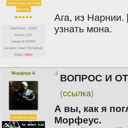
ПОЧЕТНАЯ СКОТИНА
ФОРУМА
Ага, из Нарнии. 
узнать мона.
Total Posts : 13333
Scores: 272
Joined:
8/13/2004
Location: Санкт-Петербург
Status:
offline
Морфеус
ВОПРОС И О
(
ссылка
)
А вы, как я по
Морфеус.
The Matrix Team