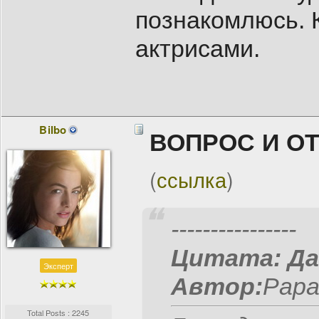
познакомлюсь. 
актрисами.
Bilbo
ВОПРОС И О
(
ссылка
)
----------------
Цитата:
Да
Эксперт
Автор:
Papa 
Total Posts : 2245