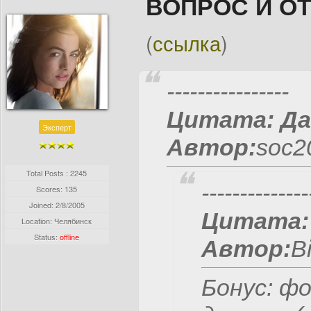
ВОПРОС И О
(
ссылка
)
----------------
Цитата:
Да
Эксперт
Автор:
soc20
Total Posts : 2245
--------------
Scores: 135
Joined:
2/8/2005
Цитата:
Location: Челябинск
Status:
offline
Автор:
Bi
Бонус: ф