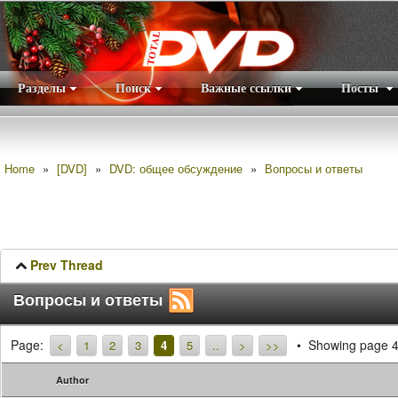
Разделы
Поиск
Важные ссылки
Посты
Правила
|
Home
»
[DVD]
»
DVD: общее обсуждение
»
Вопросы и ответы
Prev Thread
Вопросы и ответы
Page:
Showing page 4
<
1
2
3
4
5
..
>
>>
Author