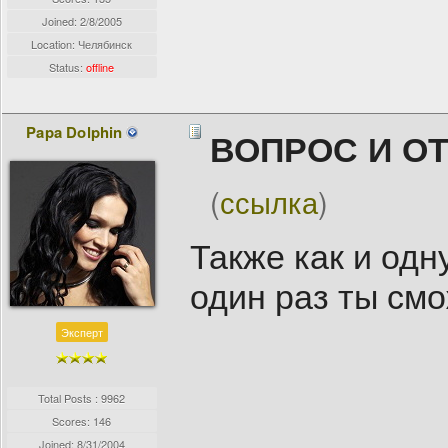
Joined:
2/8/2005
Location: Челябинск
Status:
offline
Papa Dolphin
ВОПРОС И О
(
ссылка
)
Также как и одн
один раз ты смо
Эксперт
Total Posts : 9962
Scores: 146
Joined:
8/31/2004