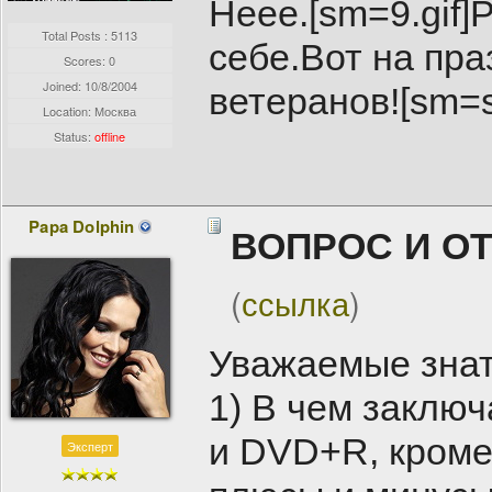
Неее.[sm=9.gif]
Total Posts : 5113
себе.Вот на пр
Scores: 0
Joined:
10/8/2004
ветеранов![sm=s
Location: Москва
Status:
offline
Papa Dolphin
ВОПРОС И О
(
ссылка
)
Уважаемые знато
1) В чем заклю
и DVD+R, кроме
Эксперт