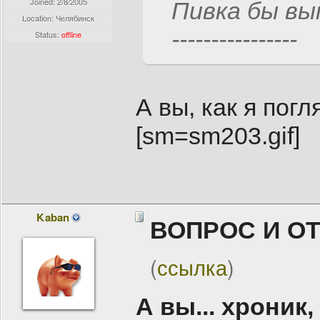
Joined:
2/8/2005
Пивка бы вып
Location: Челябинск
----------------
Status:
offline
А вы, как я пог
[sm=sm203.gif]
Kaban
ВОПРОС И О
(
ссылка
)
А вы... хрони