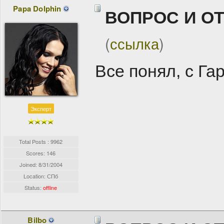
Papa Dolphin
ВОПРОС И О
(
ссылка
)
Все понял, с Гар
Эксперт
Total Posts : 9962
Scores: 146
Joined:
8/31/2004
Location: СПб
Status:
offline
Bilbo