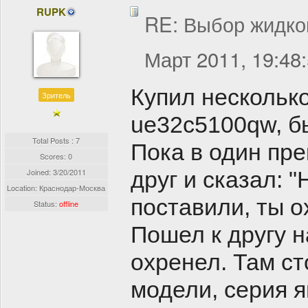
RUPK
RE: Выбор жидко
Март 2011, 19:48
Купил нескольк
Зритель
ue32c5100qw, б
Total Posts : 7
Пока в один пр
Scores: 0
Joined:
3/20/2011
друг и сказал: 
Location: Краснодар-Москва
поставили, ты 
Status:
offline
Пошел к другу н
охренел. Там с
модели, серия я