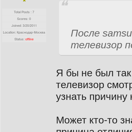
Total Posts : 7
Scores: 0
Joined:
3/20/2011
После samsu
Location: Краснодар-Москва
Status:
offline
телевизор п
Я бы не был так
телевизор смот
узнать причину 
Может кто-то зн
причина отличи