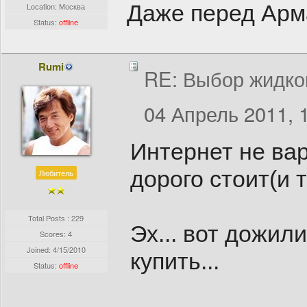
Даже перед Арм
Location: Москва
Status:
offline
Rumi
RE: Выбор жидко
04 Апрель 2011, 
Интернет не вар
дорого стоит(и 
Любитель
Total Posts : 229
Эх... вот дожил
Scores: 4
Joined:
4/15/2010
купить...
Status:
offline