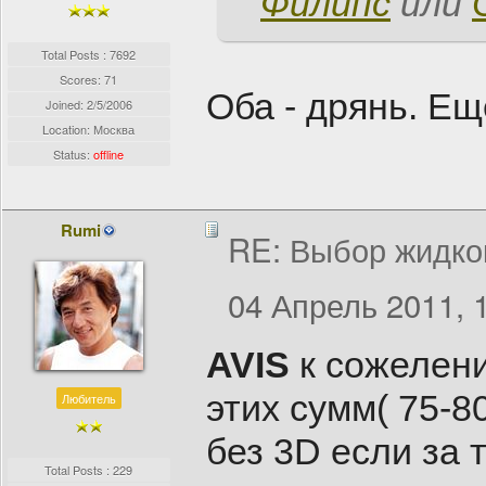
Филипс
или
Total Posts : 7692
Scores: 71
Оба - дрянь. Е
Joined:
2/5/2006
Location: Москва
Status:
offline
Rumi
RE: Выбор жидко
04 Апрель 2011, 
AVIS
к сожелени
этих сумм( 75-8
Любитель
без 3D если за 
Total Posts : 229