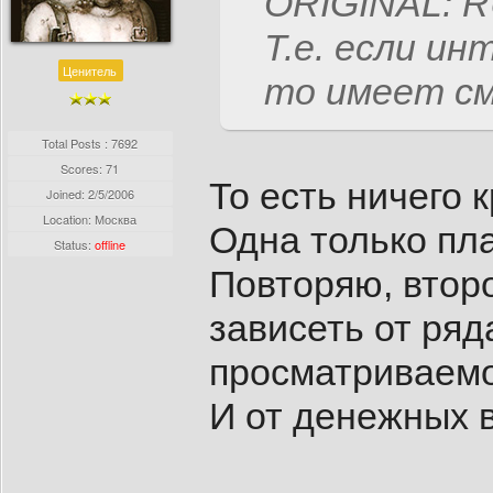
ORIGINAL: 
Т.е. если и
Ценитель
то имеет см
Total Posts : 7692
Scores: 71
То есть ничего 
Joined:
2/5/2006
Location: Москва
Одна только пл
Status:
offline
Повторяю, второ
зависеть от ряд
просматриваемо
И от денежных 