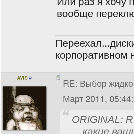
Или раз я хочу
вообще переклю
Переехал...диск
корпоративном н
AVIS
RE: Выбор жидко
Март 2011, 05:44
ORIGINAL: 
... какие ва