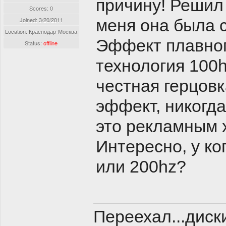
причину! Решил 
Scores: 0
Joined:
3/20/2011
меня она была 
Location: Краснодар-Москва
Эффект плавног
Status:
offline
технология 100h
честная герцов
эффект, никогд
это рекламным 
Интересно, у ко
или 200hz?
Переехал...диск