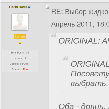
DarkRaver
RE: Выбор жидко
Апрель 2011, 18:
Зритель
ORIGINAL: A
Total Posts : 35
Scores: -1
ORIGINAL
Joined:
4/8/2011
Status:
offline
Посовету
выбрать
Оба - дрянь