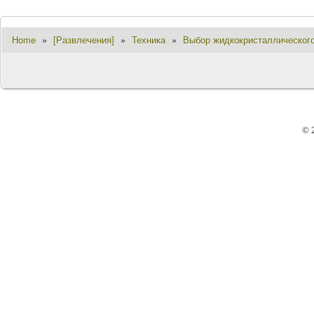
Home
»
[Развлечения]
»
Техника
»
Выбор жидкокристаллического
© 