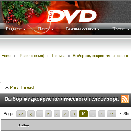
Разделы
Поиск
Важные ссылки
Посты
Правила
|
Home
»
[Развлечения]
»
Техника
»
Выбор жидкокристаллического 
Prev Thread
Выбор жидкокристаллического телевизора
Page:
Show
<<
<
..
6
7
8
9
10
..
>
>>
Author