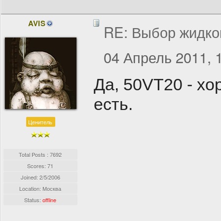
AVIS
RE: Выбор жидко
04 Апрель 2011, 
Да, 50VT20 - х
есть.
Ценитель
Total Posts : 7692
Scores: 71
Joined:
2/5/2006
Location: Москва
Status:
offline