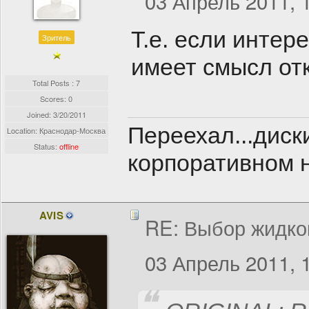
03 Апрель 2011, 
Т.е. если интер
Зритель
имеет смысл от
Total Posts : 7
Scores: 0
Joined:
3/20/2011
Переехал...диск
Location: Краснодар-Москва
Status:
offline
корпоративном н
AVIS
RE: Выбор жидко
03 Апрель 2011, 