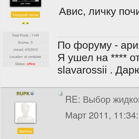
Авис, личку почи
Ушедший лесом
Total Posts : 1149
По форуму - ари
Scores: 5
Joined:
4/9/2010
Я ушел на **** о
Location: ot verblůda
Status:
offline
slavarossii . Д
RUPK
RE: Выбор жидко
Март 2011, 11:34
Зритель