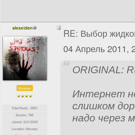
alexeiden
RE: Выбор жидко
04 Апрель 2011, 
ORIGINAL: R
Меценат
Интернет не
слишком дор
Total Posts : 2951
надо через м
Scores: 785
Joined:
3/31/2005
Location: Москва