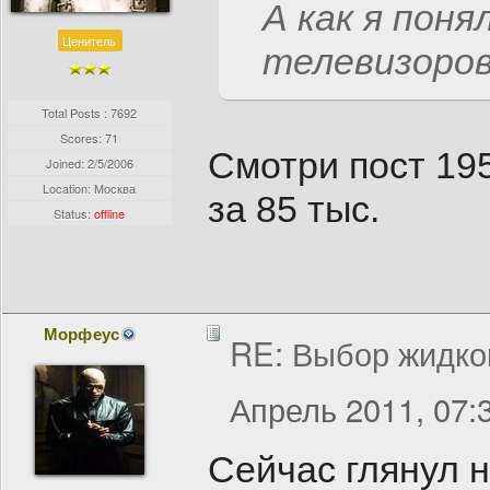
А как я поня
Ценитель
телевизоро
Total Posts : 7692
Scores: 71
Смотри пост 195
Joined:
2/5/2006
Location: Москва
за 85 тыс.
Status:
offline
Морфеус
RE: Выбор жидко
Апрель 2011, 07:
Сейчас глянул 