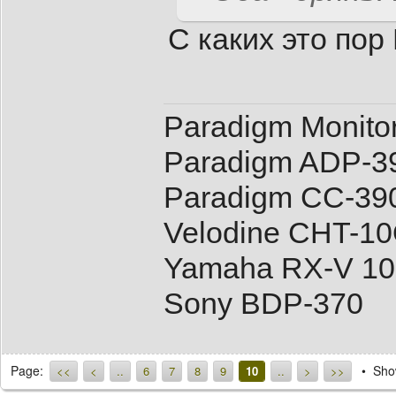
C каких это пор
Paradigm Monitor
Paradigm ADP-39
Paradigm CC-390
Velodine CHT-1
Yamaha RX-V 10
Sony BDP-370
Page:
Show
<<
<
..
6
7
8
9
10
..
>
>>