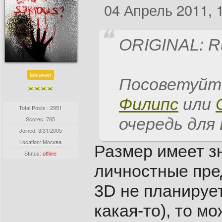
04 Апрель 2011, 
ORIGINAL: R
Меценат
Посоветуйте
Филипс
или
Total Posts : 2951
очередь для 
Scores: 785
Joined:
3/31/2005
Location: Москва
Размер имеет з
Status:
offline
личностные пре
3D не планируе
какая-то), то м