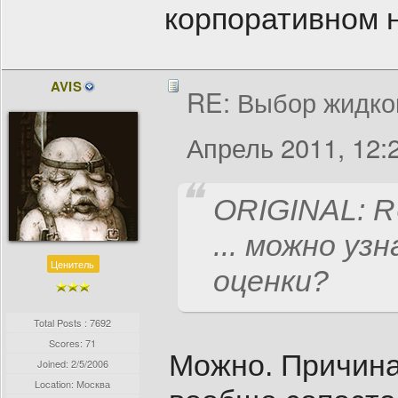
корпоративном н
AVIS
RE: Выбор жидко
Апрель 2011, 12:
ORIGINAL: 
... можно у
Ценитель
оценки?
Total Posts : 7692
Scores: 71
Можно. Причина
Joined:
2/5/2006
Location: Москва