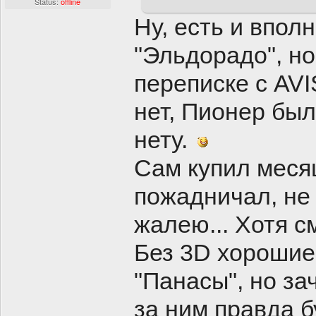
Status:
offline
Ну, есть и впол
"Эльдорадо", но
переписке с AVI
нет, Пионер был
нету.
Сам купил меся
пожадничал, не 
жалею... Хотя с
Без 3D хорошие 
"Панасы", но з
за ним правда б