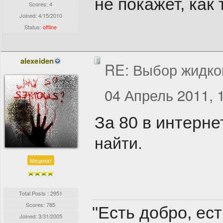
не покажет, как
Scores: 4
Joined:
4/15/2010
Status:
offline
alexeiden
RE: Выбор жидко
04 Апрель 2011, 
За 80 в интерн
найти.
Меценат
Total Posts : 2951
Scores: 785
"Есть добро, ес
Joined:
3/31/2005