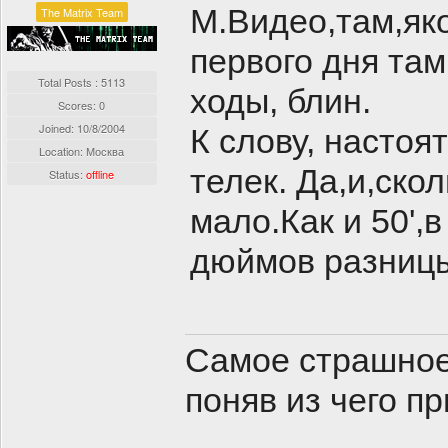
М.Видео,там,яко
The Matrix Team
первого дня там
Total Posts : 5113
ходы, блин.
Scores: 0
Joined:
10/8/2004
К слову, насто
Location: Москва
телек. Да,и,ско
Status:
offline
мало.Как и 50',
дюймов разниц
Самое страшное,
поняв из чего п