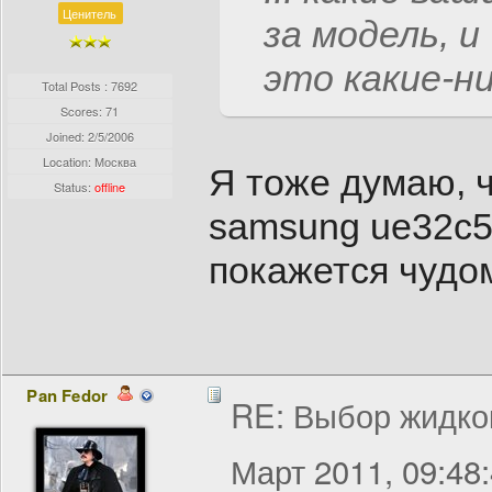
Ценитель
за модель, и
это какие-ни
Total Posts : 7692
Scores: 71
Joined:
2/5/2006
Location: Москва
Я тоже думаю, ч
Status:
offline
samsung ue32c5
покажется чудом
Pan Fedor
RE: Выбор жидко
Март 2011, 09:48