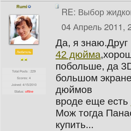
Rumi
RE: Выбор жидко
04 Апрель 2011, 
Да, я знаю.Дру
42 дюйма
,хорош
Любитель
побольше, да 3
Total Posts : 229
большом экране
Scores: 4
Joined:
4/15/2010
дюймов
Status:
offline
вроде еще есть
Мож тогда Пана
купить...