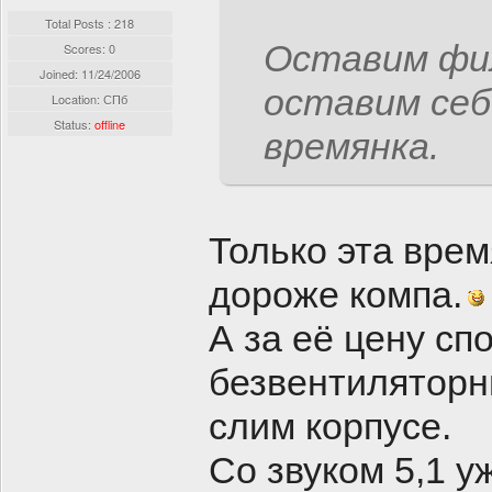
Total Posts : 218
Оставим фи
Scores: 0
Joined:
11/24/2006
оставим себе
Location: СПб
Status:
offline
времянка.
Только эта врем
дороже компа.
А за её цену сп
безвентиляторн
слим корпусе.
Со звуком 5,1 у