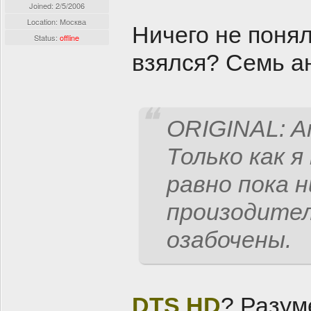
Joined:
2/5/2006
Location: Москва
Ничего не поня
Status:
offline
взялся? Семь а
ORIGINAL: A
Только как 
равно пока н
произодител
озабочены.
DTS HD
? Разум