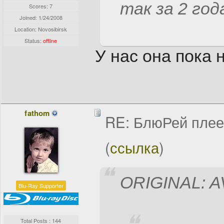
так за 2 год
Scores: 7
Joined:
1/24/2008
Location: Novosibirsk
Status:
offline
У нас она пока н
fathom
RE: БлюРей пле
(
ссылка
)
ORIGINAL: A
Blu-Ray Supporter
Total Posts : 144