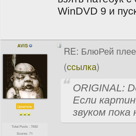
WinDVD 9 и пуск
AVIS
RE: БлюРей пле
(
ссылка
)
ORIGINAL: De
Если картин
Ценитель
звуком пока 
Total Posts : 7692
Scores: 71