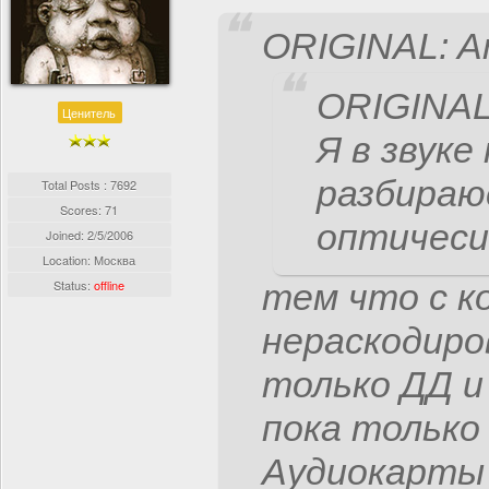
ORIGINAL: A
ORIGINAL
Ценитель
Я в звуке
разбираюс
Total Posts : 7692
Scores: 71
оптичеси
Joined:
2/5/2006
Location: Москва
Status:
offline
тем что с к
нераскодир
только ДД и
пока только
Аудиокарты 