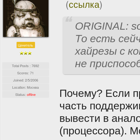
(
ссылка
)
ORIGINAL: so
То есть сей
Ценитель
хайрезы с к
не приспосо
Total Posts : 7692
Scores: 71
Joined:
2/5/2006
Location: Москва
Почему? Если п
Status:
offline
часть поддержи
вывести в анал
(процессора). 