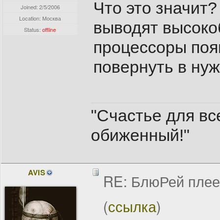
Что это значит
Joined:
2/5/2006
Location: Москва
выводят высоко
Status:
offline
процессоры поя
повернуть в ну
"Счастье для все
обиженный!"
AVIS
RE: БлюРей пле
(
ссылка
)