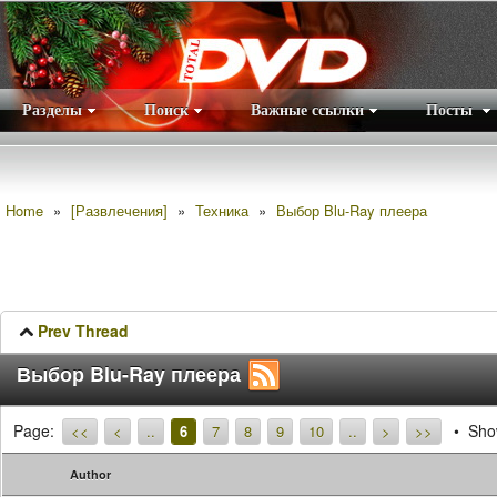
Разделы
Поиск
Важные ссылки
Посты
Правила
|
Home
»
[Развлечения]
»
Техника
»
Выбор Blu-Ray плеера
Prev Thread
Выбор Blu-Ray плеера
Page:
Show
<<
<
..
6
7
8
9
10
..
>
>>
Author