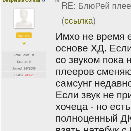
Desperate Corsair
RE: БлюРей пле
(
ссылка
)
Имхо не время 
Зритель
основе ХД. Если
Total Posts : 8
со звуком пока 
Scores: 0
Joined:
1/9/2008
плееров сменяю
Status:
offline
самсунг недавн
Если звук не пр
хочеца - но ест
полноценный ДК
взять натебук с