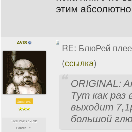
этим абсолютно
AVIS
RE: БлюРей пле
(
ссылка
)
ORIGINAL: A
Тут как раз
Ценитель
выходит 7,1
большой глю
Total Posts : 7692
Scores: 71