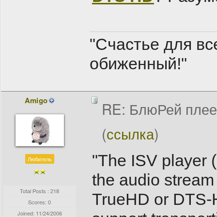
"Счастье для все
обиженный!"
Amigo
RE: БлюРей пле
(
ссылка
)
"The ISV player (
Любитель
the audio stream 
Total Posts : 218
TrueHD or DTS-H
Scores: 0
Joined:
11/24/2006