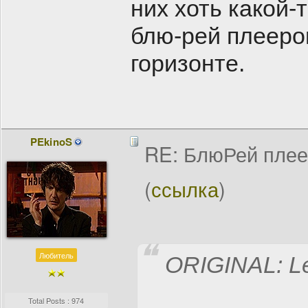
них хоть какой-т
блю-рей плееров
горизонте.
PEkinoS
RE: БлюРей пле
(
ссылка
)
Любитель
ORIGINAL: L
Total Posts : 974