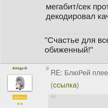
мегабит/сек про
декодировал ка
"Счастье для все
обиженный!"
Amigo
RE: БлюРей пле
(
ссылка
)
Любитель