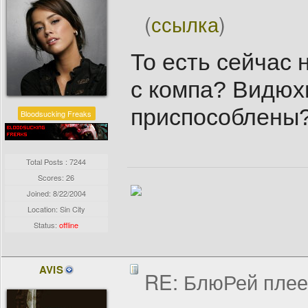
(
ссылка
)
То есть сейчас 
с компа? Видюхи
приспособлены
Bloodsucking Freaks
Total Posts : 7244
Scores: 26
Joined:
8/22/2004
Location: Sin City
Status:
offline
AVIS
RE: БлюРей пле