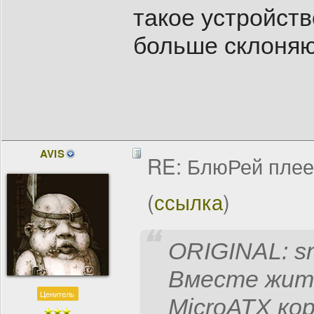
такое устройств
больше склоняю
AVIS
RE: БлюРей пле
(
ссылка
)
ORIGINAL: s
Вместе жить
Ценитель
MicroATX ко