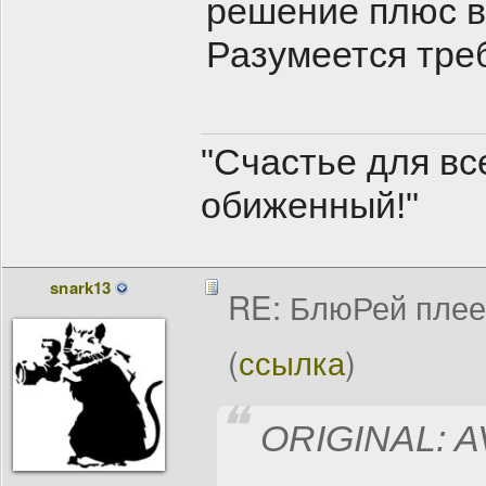
решение плюс 
Разумеется треб
"Счастье для все
обиженный!"
snark13
RE: БлюРей пле
(
ссылка
)
ORIGINAL: A