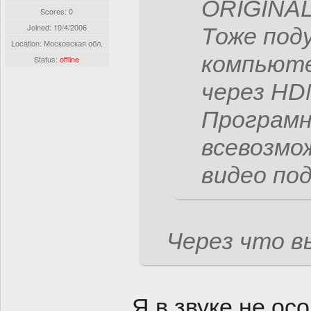
ORIGINAL
Scores: 0
Joined:
10/4/2006
Тоже под
Location: Московская обл.
компьюте
Status:
offline
через HDM
Програмн
всевозмо
видео по
Через что в
Я в звуке не ос