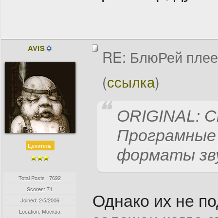
AVIS
RE: БлюРей пле
(
ссылка
)
ORIGINAL: C
Програмные 
Ценитель
форматы зву
Total Posts : 7692
Scores: 71
Однако их не п
Joined:
2/5/2006
Location: Москва