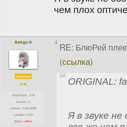
чем плох оптиче
Amigo
RE: БлюРей пле
(
ссылка
)
Любитель
ORIGINAL: f
Total Posts : 218
Scores: 0
Joined:
11/24/2006
Я в звуке не
Location: СПб
Status:
offline
все же чем 