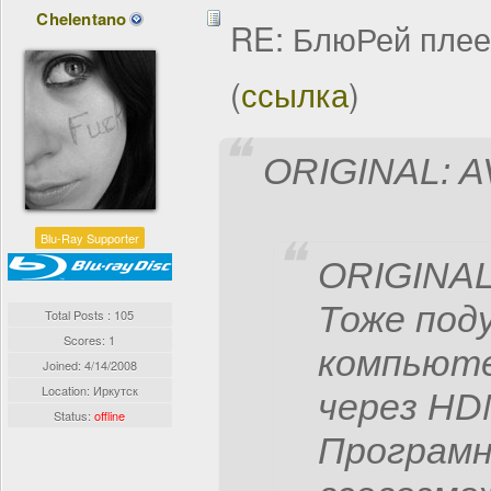
Chelentano
RE: БлюРей пле
(
ссылка
)
ORIGINAL: A
Blu-Ray Supporter
ORIGINAL
Тоже под
Total Posts : 105
Scores: 1
компьюте
Joined:
4/14/2008
Location: Иркутск
через HDM
Status:
offline
Програмн