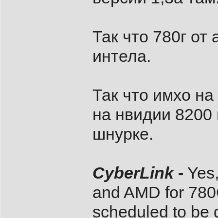
Так что 780г от 
интела.
Так что имхо на
на нвидии 8200 
шнурке.
CyberLink
-
Yes,
and AMD for 780G n
scheduled to be 