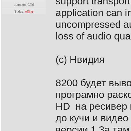
support transpor
Location: СПб
application can i
Status:
offline
uncompressed au
loss of audio qual
(с) Нвидия
8200 будет выв
програмно раск
HD на ресивер 
до кучи и видео
версии 1,3а там