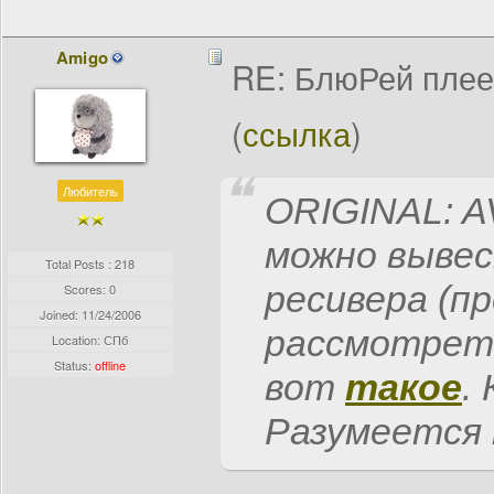
Amigo
RE: БлюРей пле
(
ссылка
)
Любитель
ORIGINAL: A
можно вывес
Total Posts : 218
ресивера (п
Scores: 0
Joined:
11/24/2006
рассмотрет
Location: СПб
Status:
offline
вот
такое
.
Разумеется