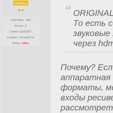
Любитель
ORIGINAL:
Total Posts : 600
То есть 
Scores: 2
звуковые
Joined:
3/20/2007
Location: Таганий Рог
через hdm
Status:
offline
Почему? Есл
аппаратная
форматы, мо
входы ресив
рассмотрет