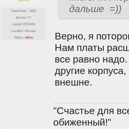
дальше =))
Total Posts : 7692
Scores: 71
Joined:
2/5/2006
Location: Москва
Верно, я потор
Status:
offline
Нам платы расш
все равно надо.
другие корпуса,
внешне.
"Счастье для все
обиженный!"