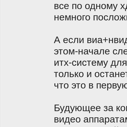
все по одному х
немного послож
А если виа+нвид
этом-начале сл
итх-систему для
только и остане
что это в перву
Будующее за ко
видео аппаратам