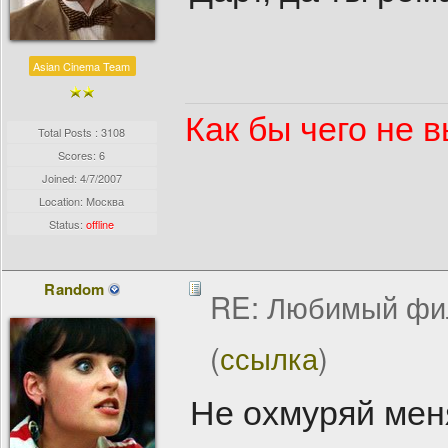
Asian Cinema Team
Как бы чего не в
Total Posts : 3108
Scores: 6
Joined:
4/7/2007
Location: Москва
Status:
offline
Random
RE: Любимый фи
(
ссылка
)
Не охмуряй мен