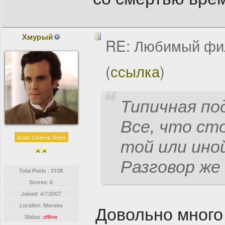
Хмурый
RE: Любимый фи
(
ссылка
)
Типичная по
Все, что сто
Asian Cinema Team
той или ино
Разговор же
Total Posts : 3108
Scores: 6
Joined:
4/7/2007
Location: Москва
Довольно много
Status:
offline