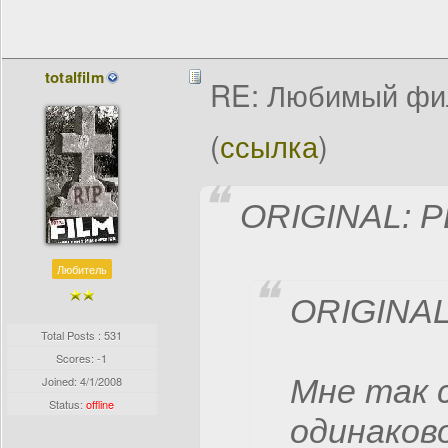
totalfilm
RE: Любимый фи
(
ссылка
)
ORIGINAL: P
Любитель
ORIGINAL: 
Total Posts : 531
Scores: -1
Мне так 
Joined:
4/1/2008
Status:
offline
одинаков