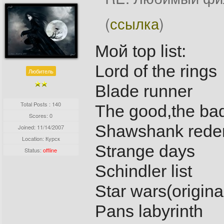
(
ссылка
)
Мой top list:
Lord of the rings
Любитель
Blade runner
Total Posts : 140
The good,the bad
Scores: 0
Shawshank rede
Joined:
11/14/2007
Location: Курск
Strange days
Status:
offline
Schindler list
Star wars(original
Pans labyrinth