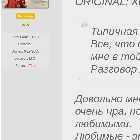
ORIGINAL: 
Любитель
Типичная 
Total Posts : 1634
Все, что 
Scores: 1
Joined:
9/29/2005
мне в той
Location: М.О.
Status:
offline
Разговор
Довольно мн
очень нра, н
любимыми.
Любимые - э