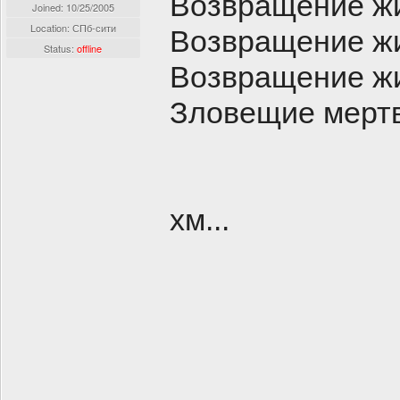
Возвращение ж
Joined:
10/25/2005
Location: СПб-сити
Возвращение ж
Status:
offline
Возвращение ж
Зловещие мертв
хм...