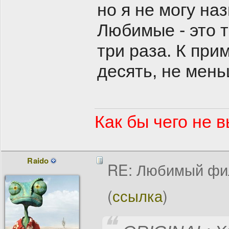
но я не могу на
Любимые - это т
три раза. К при
десять, не мен
Как бы чего не в
Raido
RE: Любимый фи
(
ссылка
)