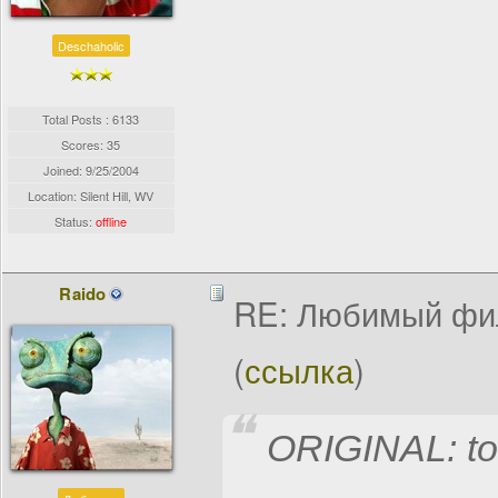
Deschaholic
Total Posts : 6133
Scores: 35
Joined:
9/25/2004
Location: Silent Hill, WV
Status:
offline
Raido
RE: Любимый фи
(
ссылка
)
ORIGINAL: tot