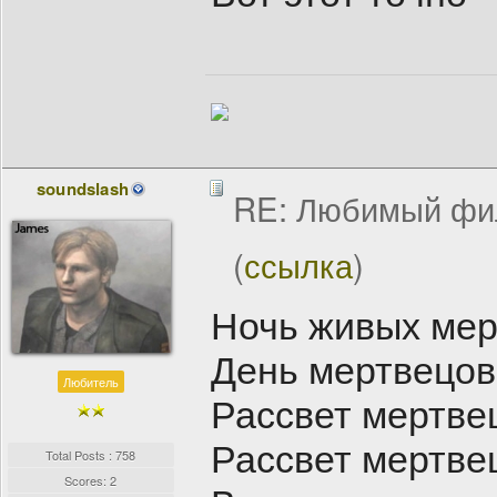
soundslash
RE: Любимый фи
(
ссылка
)
Ночь живых мер
День мертвецов
Любитель
Рассвет мертве
Рассвет мертве
Total Posts : 758
Scores: 2