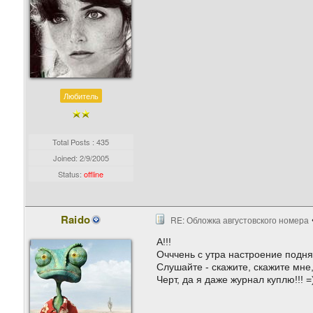
Любитель
Total Posts : 435
Joined:
2/9/2005
Status:
offline
Raido
RE: Обложка августовского номера
А!!!
Очччень с утра настроение поднял
Слушайте - скажите, скажите мне,
Черт, да я даже журнал куплю!!! =)