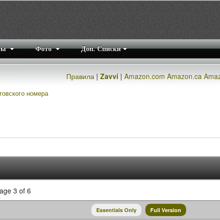
ты
Фото
Доп. Списки
Правила
|
Zavvi
|
Amazon.com
Amazon.ca
Amaz
товского номера
ge 3 of 6
Essentials Only
Full Version