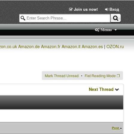
Join us now!
Вход
Меню
on.co.uk
Amazon.de
Amazon.fr
Amazon.it
Amazon.es
|
OZON.ru
Mark Thread Unread
Flat Reading Mode
❐
Next Thread
Post