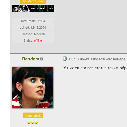
The Matrix Team
Total Posts : 2934
Joined:
12/13/2004
Location: Москва
Status:
offline
Random
RE: Обложка августовского номера
У них еще и вся статья таким об
Deschaholic