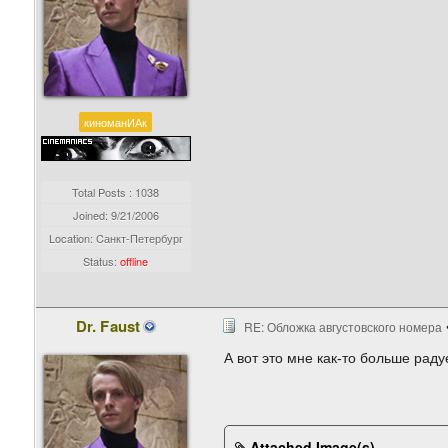
киноманИАк
Total Posts : 1038
Joined:
9/21/2006
Location: Cанкт-Петербург
Status:
offline
Dr. Faust
RE: Обложка августовского номера
А вот это мне как-то больше радуе
Attached Image(s)