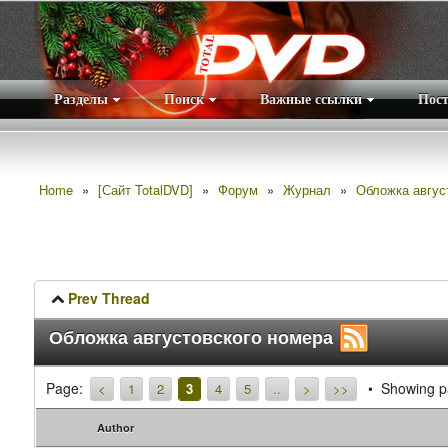
Разделы
Поиск
Важные ссылки
Пос
Home
»
[Сайт TotalDVD]
»
Форум
»
Журнал
»
Обложка авгус
Prev Thread
Обложка августовского номера
Page:
Showing pa
<
1
2
3
4
5
..
>
>>
Author