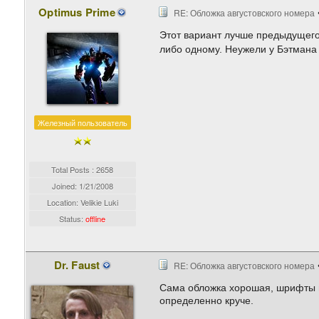
Optimus Prime
RE: Обложка августовского номера
Этот вариант лучше предыдущего,
либо одному. Неужели у Бэтмана 
Железный пользователь
Total Posts : 2658
Joined:
1/21/2008
Location: Velikie Luki
Status:
offline
Dr. Faust
RE: Обложка августовского номера
Cама обложка хорошая, шрифты и 
определенно круче.