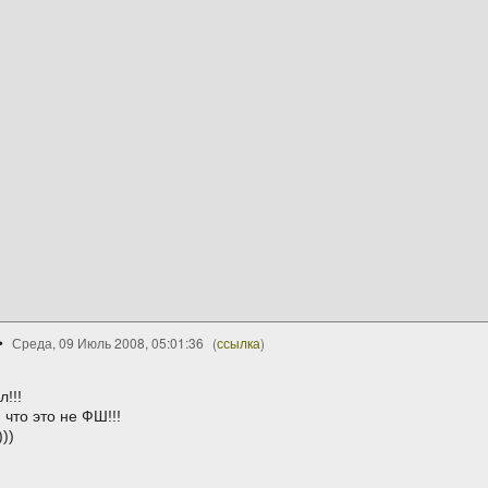
Среда, 09 Июль 2008, 05:01:36
(
ссылка
)
!!!
 что это не ФШ!!!
))