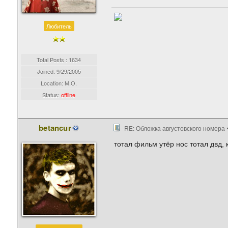
Любитель
Total Posts : 1634
Joined:
9/29/2005
Location: М.О.
Status:
offline
betancur
RE: Обложка августовского номера
тотал фильм утёр нос тотал двд,