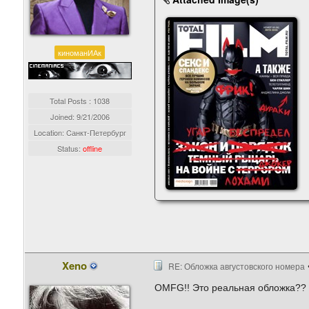
киноманИАк
Total Posts : 1038
Joined:
9/21/2006
Location: Cанкт-Петербург
Status:
offline
Xeno
RE: Обложка августовского номера
OMFG!! Это реальная обложка??