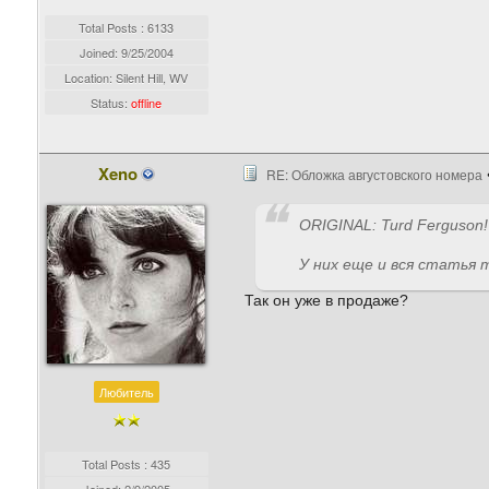
Total Posts : 6133
Joined:
9/25/2004
Location: Silent Hill, WV
Status:
offline
Xeno
RE: Обложка августовского номера
ORIGINAL: Turd Ferguson!
У них еще и вся статья 
Так он уже в продаже?
Любитель
Total Posts : 435