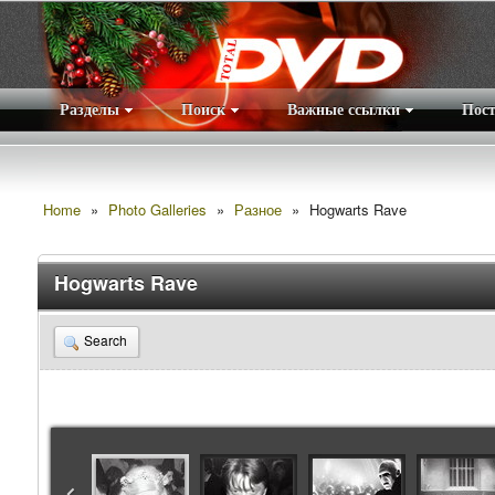
Разделы
Поиск
Важные ссылки
Пос
Home
»
Photo Galleries
»
Разное
»
Hogwarts Rave
Hogwarts Rave
Search