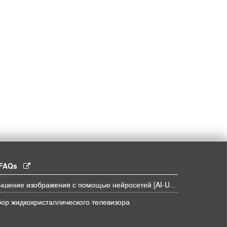
l FAQs
Улучшение изображения с помощью нейросетей [AI-UPSCALE]
ор жидкокристаллического телевизора