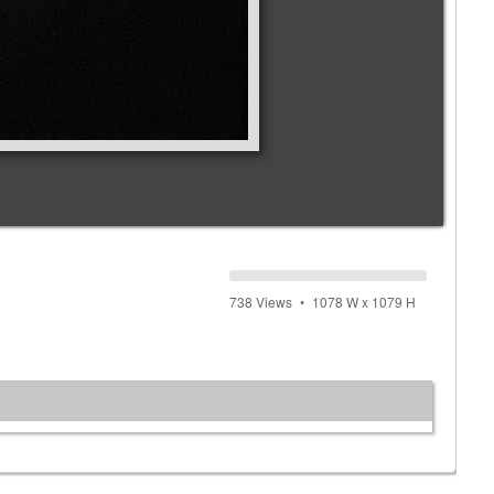
738 Views
1078 W x 1079 H