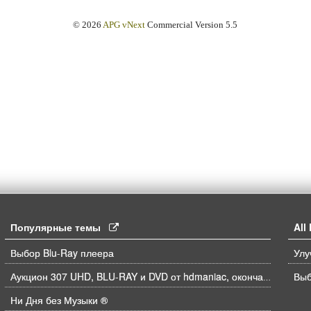
© 2026
APG vNext
Commercial Version 5.5
Популярные темы
Al
Выбор Blu-Ray плеера
Выб
Аукцион 307 UHD, BLU-RAY и DVD от hdmaniac, окончание торгов в ЧЕТВЕРГ 6.08 в 21ч00м00с. по времени форума
Ни Дня без Музыки ®