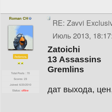
Roman CH
RE: Zavvi Exclusi
Июль 2013, 18:17
Zatoichi
Любитель
13 Assassins
Gremlins
Total Posts : 70
Scores: 23
Joined:
6/20/2010
дат выхода, цен
Status:
offline