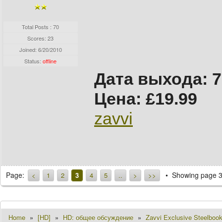
Total Posts : 70
Scores: 23
Joined:
6/20/2010
Status:
offline
Дата выхода: 7
Цена: £19.99
zavvi
Page:
Showing page 3
<
1
2
3
4
5
..
>
>>
Home
»
[HD]
»
HD: общее обсуждение
»
Zavvi Exclusive Steelboo