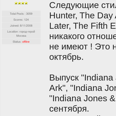
Следующие стил
Hunter, The Day 
Total Posts : 3059
Scores: 124
Later, The Fifth
Joined:
8/11/2008
Location: город-герой
никакого отноше
Москва
Status:
offline
не имеют ! Это 
октябрь.
Выпуск "Indiana 
Ark", "Indiana J
"Indiana Jones 
сентября.