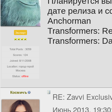
Планируется вы
дате релиза и сс
Anchorman
Transformers: Re
Эксперт
Transformers: Da
Total Posts : 3059
Scores: 124
Joined:
8/11/2008
Location: город-герой
Москва
Status:
offline
Космичъ
RE: Zavvi Exclusi
Июнь 2013, 19:30