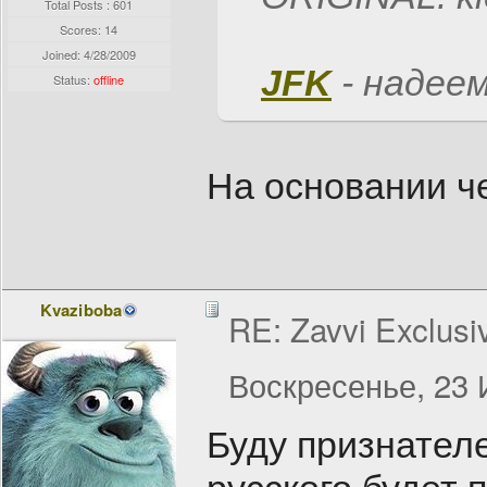
Total Posts : 601
Scores: 14
Joined:
4/28/2009
JFK
- надеем
Status:
offline
На основании ч
Kvaziboba
RE: Zavvi Exclusi
Воскресенье, 23 
Буду признател