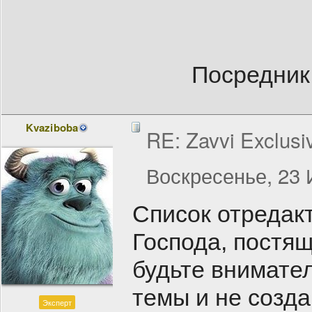
Посредник
Kvaziboba
RE: Zavvi Exclusi
Воскресенье, 23 
Список отредак
Господа, постя
будьте внимате
темы и не созда
Эксперт