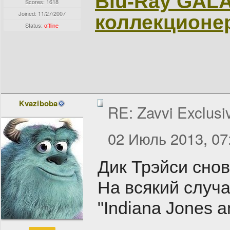
Blu-Ray GAL
Scores: 1618
Joined:
11/27/2007
коллекционе
Status:
offline
Kvaziboba
RE: Zavvi Exclusi
02 Июль 2013, 07
Дик Трэйси снов
На всякий случа
"Indiana Jones an