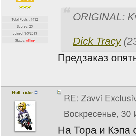
ORIGINAL: K
Total Posts : 1432
Scores: 23
Joined:
3/3/2013
Dick Tracy
(23
Status:
offline
Предзаказ опять
Hell_rider
RE: Zavvi Exclusi
Воскресенье, 30 
На Тора и Кэпа 