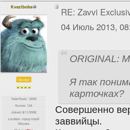
Kvaziboba
RE: Zavvi Exclusi
04 Июль 2013, 08
ORIGINAL: Me
Я так поним
Эксперт
карточках?
Total Posts : 3059
Scores: 124
Совершенно вер
Joined:
8/11/2008
заввийцы.
Location: город-герой
Москва