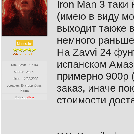
Iron Man 3 таки
(имею в виду мож
выходит также 
немного раньше,
Moderator
На Zavvi 24 фун
испанском Амазо
Total Posts : 27044
Scores: 24177
примерно 900р (
Joined:
12/22/2005
заказ, иначе по
Location: Екатеринбург,
Раша
стоимости доста
Status:
offline