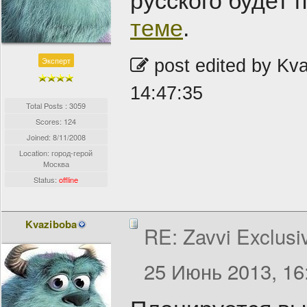
русского будет 
теме
.
Эксперт
post edited by Kv
14:47:35
Total Posts : 3059
Scores: 124
Joined:
8/11/2008
Location: город-герой
Москва
Status:
offline
Kvaziboba
RE: Zavvi Exclusi
25 Июнь 2013, 16