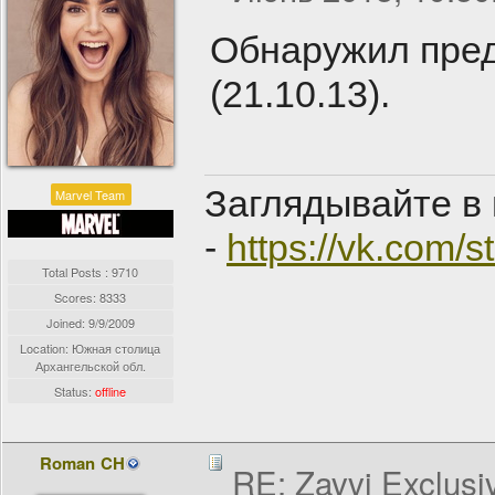
Обнаружил пре
(21.10.13).
Заглядывайте в 
Marvel Team
-
https://vk.com/
Total Posts : 9710
Scores: 8333
Joined:
9/9/2009
Location: Южная столица
Архангельской обл.
Status:
offline
Roman CH
RE: Zavvi Exclusi