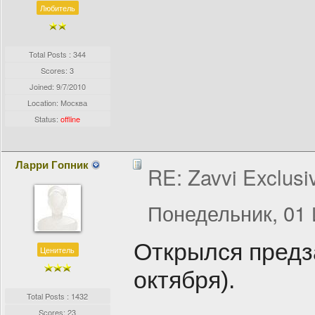
Любитель
Total Posts : 344
Scores: 3
Joined:
9/7/2010
Location: Москва
Status:
offline
Ларри Гопник
RE: Zavvi Exclusi
Понедельник, 01 
Открылся предз
Ценитель
октября).
Total Posts : 1432
Scores: 23