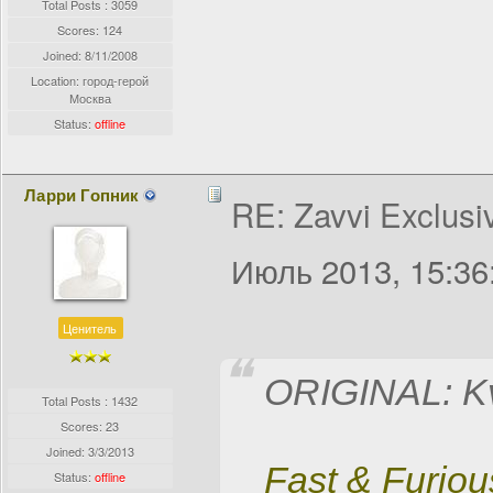
Total Posts : 3059
Scores: 124
Joined:
8/11/2008
Location: город-герой
Москва
Status:
offline
Ларри Гопник
RE: Zavvi Exclusi
Июль 2013, 15:36
Ценитель
ORIGINAL: K
Total Posts : 1432
Scores: 23
Joined:
3/3/2013
Fast & Furious
Status:
offline