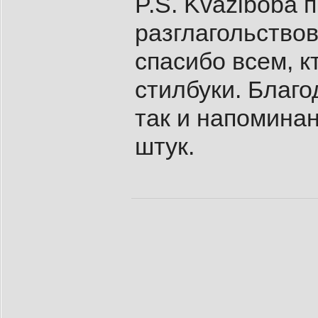
P.S. Kvaziboba 
разглагольствов
спасибо всем, к
стилбуки. Благо
так и напоминан
штук.