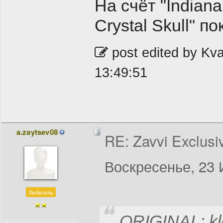
На счёт "Indian
Crystal Skull" п
post edited by Kv
13:49:51
a.zaytsev08
RE: Zavvi Exclusi
Воскресенье, 23 
Любитель
ORIGINAL: kl