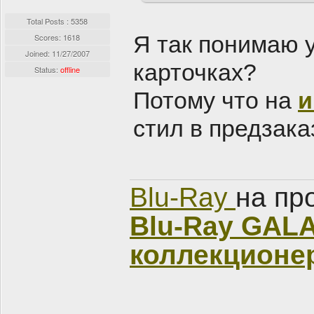
Total Posts : 5358
Я так понимаю у
Scores: 1618
Joined:
11/27/2007
карточках?
Status:
offline
Потому что на
и
стил в предзака
Blu-Ray
на пр
Blu-Ray GAL
коллекционе