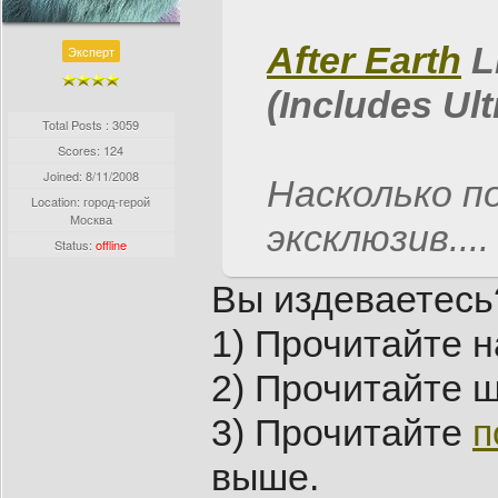
After Earth
L
Эксперт
(Includes Ult
Total Posts : 3059
Scores: 124
Joined:
8/11/2008
Насколько п
Location: город-герой
Москва
эксклюзив....
Status:
offline
Вы издеваетесь
1) Прочитайте 
2) Прочитайте 
3) Прочитайте
п
выше.