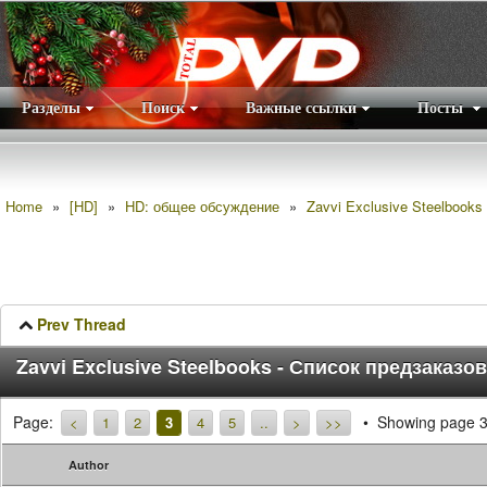
Разделы
Поиск
Важные ссылки
Посты
Правила
|
Home
»
[HD]
»
HD: общее обсуждение
»
Zavvi Exclusive Steelbooks
Prev Thread
Zavvi Exclusive Steelbooks - Список предзаказо
Page:
Showing page 3
<
1
2
3
4
5
..
>
>>
Author