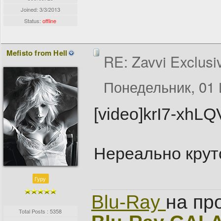
Joined:
3/3/2013
Status:
offline
Mefisto from Hell
RE: Zavvi Exclusi
Понедельник, 01 
[video]krI7-xhLQ
Нереально крут
Гуру
Blu-Ray
на пр
Total Posts : 5358