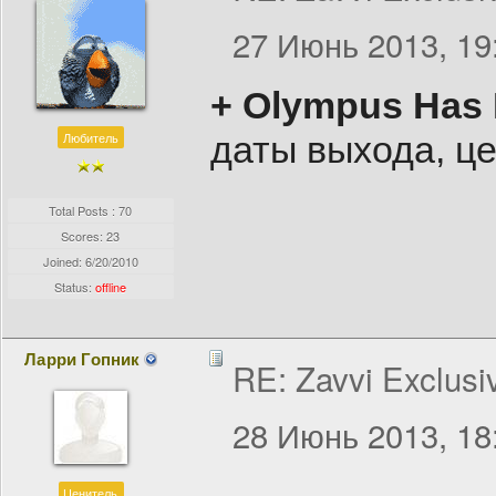
27 Июнь 2013, 19
+ Olympus Has 
Любитель
даты выхода, це
Total Posts : 70
Scores: 23
Joined:
6/20/2010
Status:
offline
Ларри Гопник
RE: Zavvi Exclusi
28 Июнь 2013, 18
Ценитель