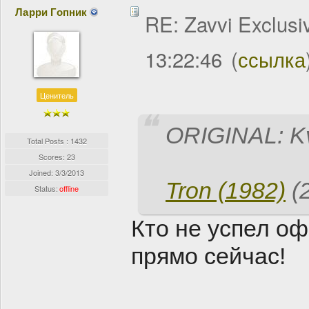
Ларри Гопник
RE: Zavvi Exclusi
13:22:46
(
ссылка
Ценитель
ORIGINAL: K
Total Posts : 1432
Scores: 23
Joined:
3/3/2013
Tron (1982)
(2
Status:
offline
Кто не успел о
прямо сейчас!