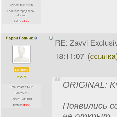
Joined:
8/11/2008
Location: город-герой
Москва
Status:
offline
Ларри Гопник
RE: Zavvi Exclusi
18:11:07
(
ссылка
Ценитель
ORIGINAL: K
Total Posts : 1432
Scores: 23
Joined:
3/3/2013
Появились сс
Status:
offline
не открыт.