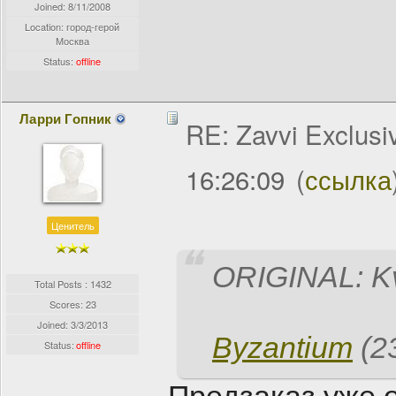
Joined:
8/11/2008
Location: город-герой
Москва
Status:
offline
Ларри Гопник
RE: Zavvi Exclusi
16:26:09
(
ссылка
Ценитель
ORIGINAL: K
Total Posts : 1432
Scores: 23
Joined:
3/3/2013
Byzantium
(2
Status:
offline