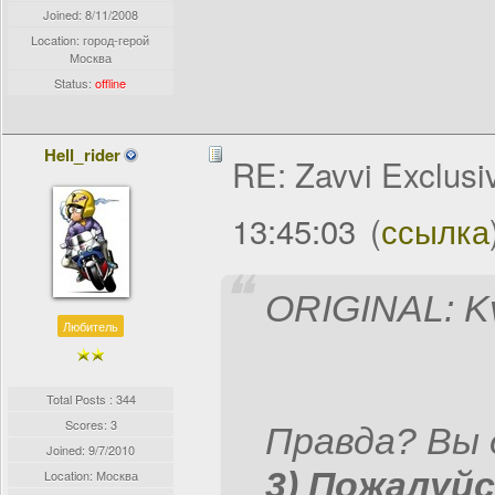
Joined:
8/11/2008
Location: город-герой
Москва
Status:
offline
Hell_rider
RE: Zavvi Exclusi
13:45:03
(
ссылка
ORIGINAL: K
Любитель
Total Posts : 344
Scores: 3
Правда? Вы 
Joined:
9/7/2010
3) Пожалуйс
Location: Москва