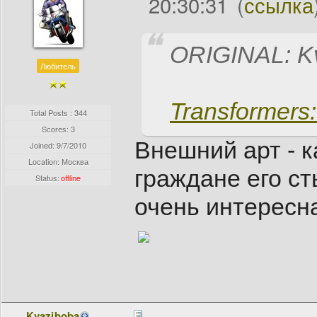
20:30:31
(
ссылка
ORIGINAL: K
Любитель
Transformers:
Total Posts : 344
Scores: 3
Внешний арт - к
Joined:
9/7/2010
Location: Москва
граждане его ст
Status:
offline
очень интересна
Kvaziboba