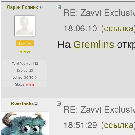
Ларри Гопник
RE: Zavvi Exclusi
18:06:10
(
ссылка
На
Gremlins
отк
Ценитель
Total Posts : 1432
Scores: 23
Joined:
3/3/2013
Status:
offline
Kvaziboba
RE: Zavvi Exclusi
18:51:29
(
ссылка