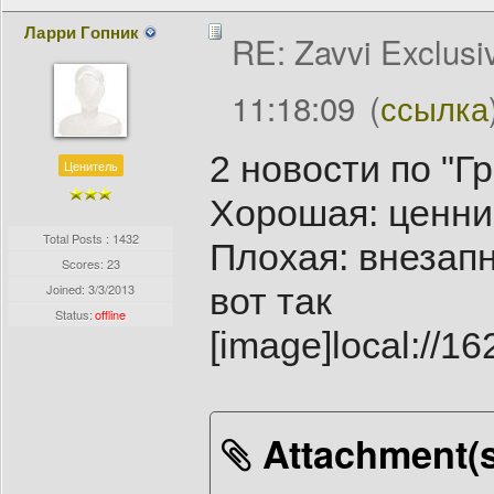
Ларри Гопник
RE: Zavvi Exclusi
11:18:09
(
ссылка
2 новости по "Г
Ценитель
Хорошая: ценник
Total Posts : 1432
Плохая: внезапн
Scores: 23
Joined:
3/3/2013
вот так
Status:
offline
[image]local:/
Attachment(s