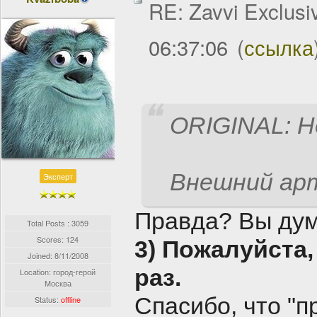
RE: Zavvi Exclusi
06:37:06
(
ссылка
ORIGINAL: He
Внешний арт 
Эксперт
Правда? Вы дум
Total Posts : 3059
Scores: 124
3) Пожалуйста,
Joined:
8/11/2008
раз.
Location: город-герой
Москва
Спасибо, что "п
Status:
offline