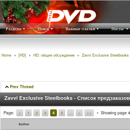
Разделы
Поиск
Важные ссылки
Посты
Правила
|
Home
»
[HD]
»
HD: общее обсуждение
»
Zavvi Exclusive Steelbooks
Prev Thread
Zavvi Exclusive Steelbooks - Список предзаказо
Page:
Showing page 4
<
1
2
3
4
5
..
>
>>
Author