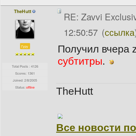
TheHutt
RE: Zavvi Exclusi
12:50:57
(
ссылка
Получил вчера 
Гуру
субтитры
.
Total Posts : 4126
Scores: 1361
Joined:
2/8/2005
Status:
offline
TheHutt
Все новости по