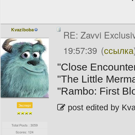
Kvaziboba
RE: Zavvi Exclusi
19:57:39
(
ссылка
"Close Encounter
"The Little Merm
"Rambo: First Bl
Эксперт
post edited by Kv
Total Posts : 3059
Scores: 124