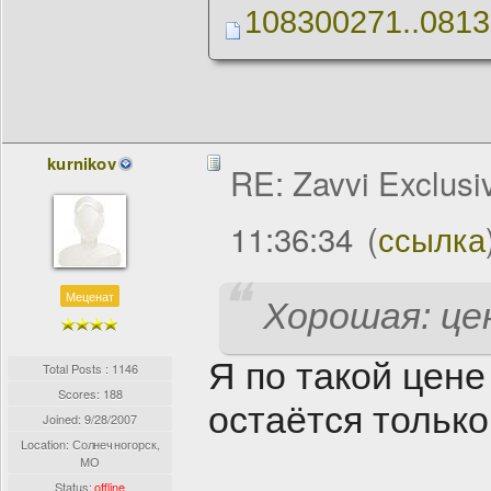
108300271..0813
kurnikov
RE: Zavvi Exclusi
11:36:34
(
ссылка
Меценат
Хорошая: цен
Я по такой цене
Total Posts : 1146
Scores: 188
остаётся только
Joined:
9/28/2007
Location: Солнечногорск,
МО
Status:
offline