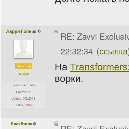
Ларри Гопник
RE: Zavvi Exclusi
22:32:34
(
ссылка
На
Transformers
Ценитель
ворки.
Total Posts : 1432
Scores: 23
Joined:
3/3/2013
Status:
offline
Kvaziboba
RE: Zavvi Exclusi