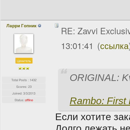
Ларри Гопник
RE: Zavvi Exclusi
13:01:41
(
ссылка
Ценитель
ORIGINAL: K
Total Posts : 1432
Scores: 23
Joined:
3/3/2013
Rambo: First
Status:
offline
Если хотите зак
Долго лежать не