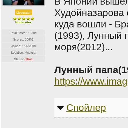
В Японии вышел
Худойназарова 
Moderator
куда вошли - Бр
(1993), Лунный 
Total Posts : 16395
Scores: 30602
моря(2012)...
Joined:
1/26/2008
Location: Москва
Status:
offline
Лунный папа(1
https://www.im
Спойлер