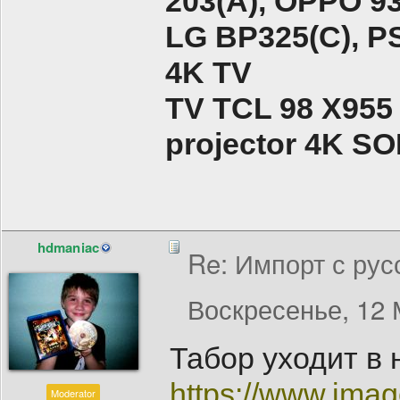
203(A), ОPPO 9
LG BP325(C), PS
4K TV
TV TCL 98 X955
projector 4K 
hdmaniac
Re: Импорт с рус
Воскресенье, 12 
Табор уходит в 
https://www.im
Moderator