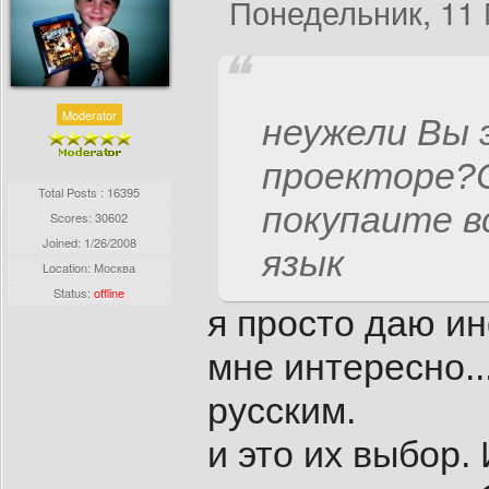
Понедельник, 11 
Moderator
неужели Вы 
проекторе?
Total Posts : 16395
покупаите в
Scores: 30602
Joined:
1/26/2008
язык
Location: Москва
Status:
offline
я просто даю и
мне интересно..
русским.
и это их выбор.