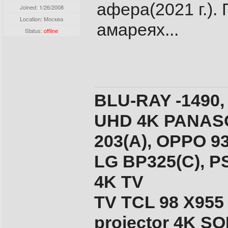
афера(2021 г.).
Joined:
1/26/2008
Location: Москва
амареях...
Status:
offline
BLU-RAY -1490,
UHD 4K PANASO
203(A), ОPPO 9
LG BP325(C), PS
4K TV
TV TCL 98 X955
projector 4K 