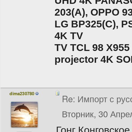
UHD 4K PANASO
203(A), ОPPO 9
LG BP325(C), PS
4K TV
TV TCL 98 X955
projector 4K 
dima230780
Re: Импорт с рус
Вторник, 30 Апрел
Гонг Конговское