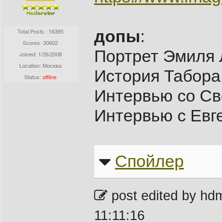
допы
:
Total Posts : 16395
Scores: 30602
Портрет Эмиля 
Joined:
1/26/2008
Location: Москва
История Табора
Status:
offline
Интервью со Св
Интервью с Евг
Спойлер
post edited by hd
11:11:16