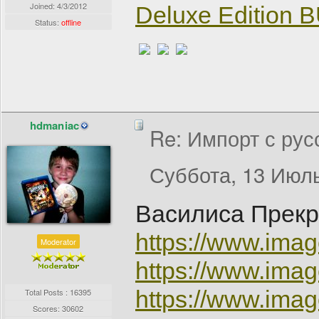
Joined:
4/3/2012
Deluxe Edition
Status:
offline
hdmaniac
Re: Импорт с рус
Суббота, 13 Июль
Василиса Прекр
https://www.im
Moderator
https://www.im
https://www.im
Total Posts : 16395
Scores: 30602