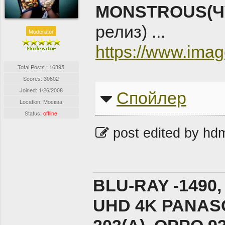
MONSTROUS(ЧУ
релиз) ...
Moderator
https://www.im
Total Posts : 16395
Scores: 30602
Joined:
1/26/2008
Спойлер
Location: Москва
Status:
offline
post edited by hd
BLU-RAY -1490,
UHD 4K PANASO