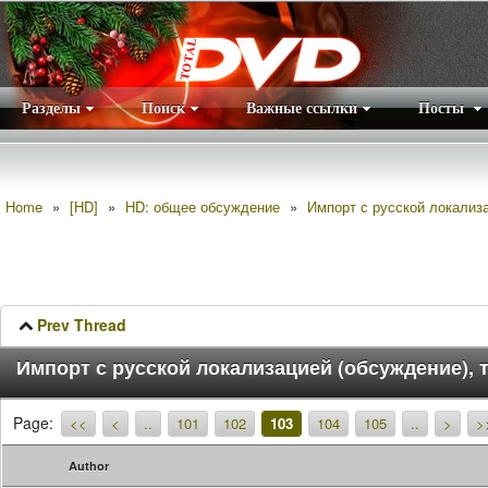
Разделы
Поиск
Важные ссылки
Посты
Правила
|
Home
»
[HD]
»
HD: общее обсуждение
»
Импорт с русской локализа
Prev Thread
Импорт с русской локализацией (обсуждение), 
Page:
<<
<
..
101
102
103
104
105
..
>
>
Author