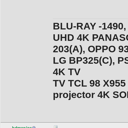
BLU-RAY -1490,
UHD 4K PANASO
203(A), ОPPO 9
LG BP325(C), PS
4K TV
TV TCL 98 X955
projector 4K 
hdmaniac