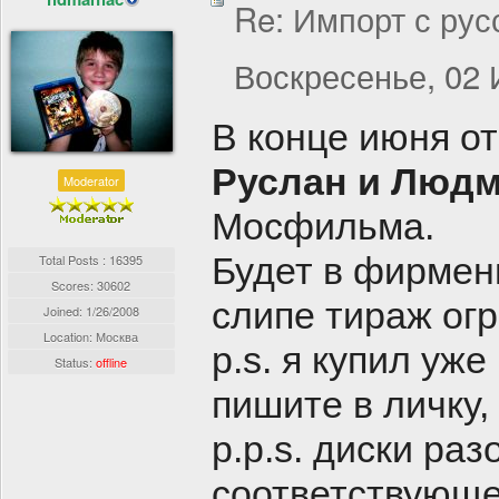
Re: Импорт с рус
Воскресенье, 02 
В конце июня 
Руслан и Люд
Moderator
Мосфильма.
Будет в фирмен
Total Posts : 16395
Scores: 30602
слипе тираж огр
Joined:
1/26/2008
Location: Москва
p.s. я купил уже
Status:
offline
пишите в личку,
p.p.s. диски ра
соответствующе