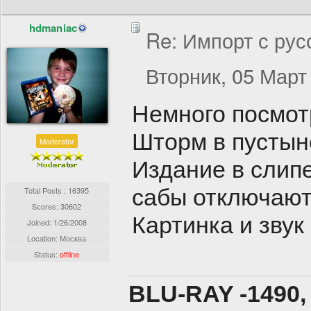
hdmaniac
Re: Импорт с рус
Вторник, 05 Март 
Немного посмот
Шторм в пустын
Moderator
Издание в слип
сабы отключаютс
Total Posts : 16395
Scores: 30602
Картинка и звук
Joined:
1/26/2008
Location: Москва
Status:
offline
BLU-RAY -1490,