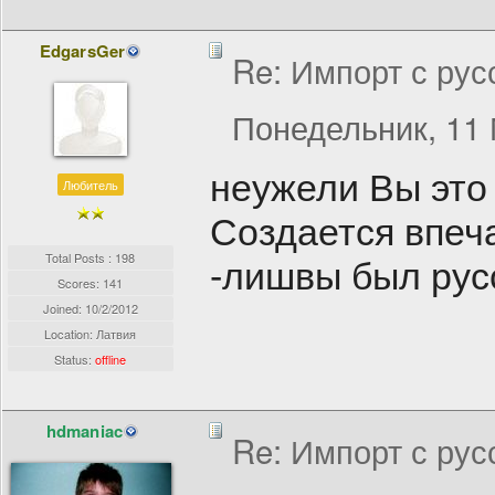
EdgarsGer
Re: Импорт с рус
Понедельник, 11 
неужели Вы это
Любитель
Создается впеч
Total Posts : 198
-лишвы был рус
Scores: 141
Joined:
10/2/2012
Location: Латвия
Status:
offline
hdmaniac
Re: Импорт с рус