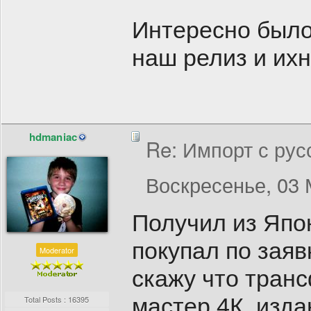
Интересно было
наш релиз и ихн
hdmaniac
Re: Импорт с рус
Воскресенье, 03 
Получил из Япо
покупал по заявк
Moderator
скажу что тран
мастер 4К, изда
Total Posts : 16395