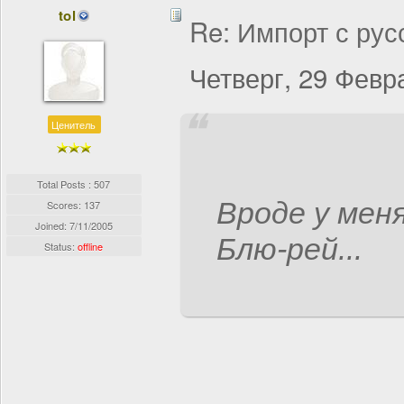
tol
Re: Импорт с рус
Четверг, 29 Февр
Ценитель
Total Posts : 507
Вроде у мен
Scores: 137
Joined:
7/11/2005
Блю-рей...
Status:
offline