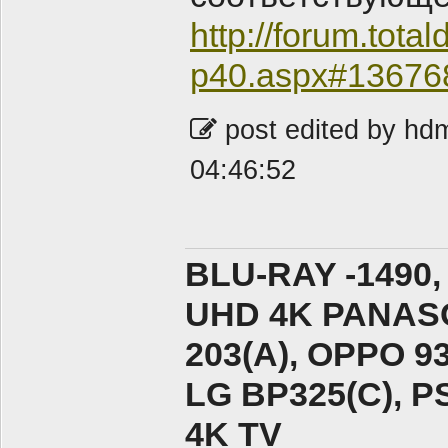
http://forum.tot
p40.aspx#13676
post edited by hd
04:46:52
BLU-RAY -1490,
UHD 4K PANASO
203(A), ОPPO 9
LG BP325(C), PS
4K TV