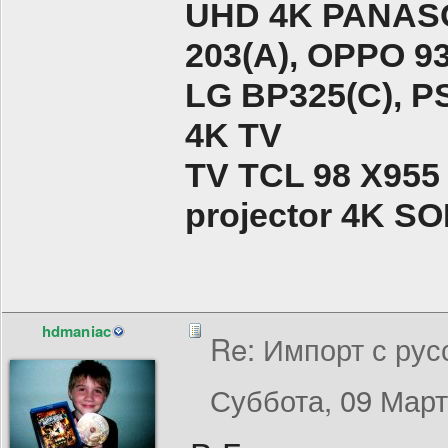
UHD 4K PANASO
203(A), ОPPO 9
LG BP325(C), PS
4K TV
TV TCL 98 X955
projector 4K 
hdmaniac
Re: Импорт с рус
Суббота, 09 Март