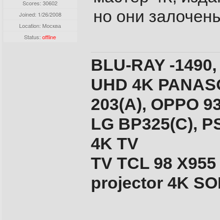
Scores: 30602
но они залочены
Joined:
1/26/2008
Location: Москва
Status:
offline
BLU-RAY -1490,
UHD 4K PANASO
203(A), ОPPO 9
LG BP325(C), PS
4K TV
TV TCL 98 X955
projector 4K 