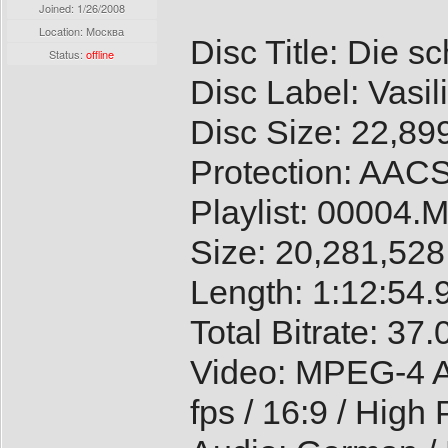
Joined:
1/26/2008
Location: Москва
Disc Title: Die s
Status:
offline
Disc Label: Vasil
Disc Size: 22,89
Protection: AAC
Playlist: 00004
Size: 20,281,528
Length: 1:12:54.
Total Bitrate: 37
Video: MPEG-4 A
fps / 16:9 / High 