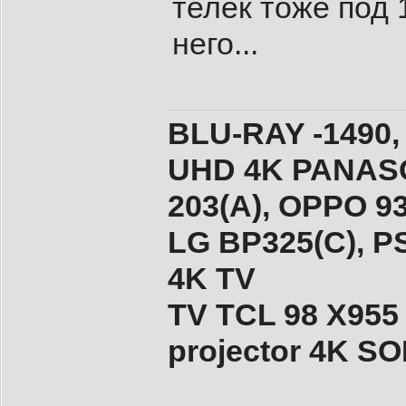
телек тоже под 
него...
BLU-RAY -1490,
UHD 4K PANASO
203(A), ОPPO 9
LG BP325(C), PS
4K TV
TV TCL 98 X955
projector 4K 