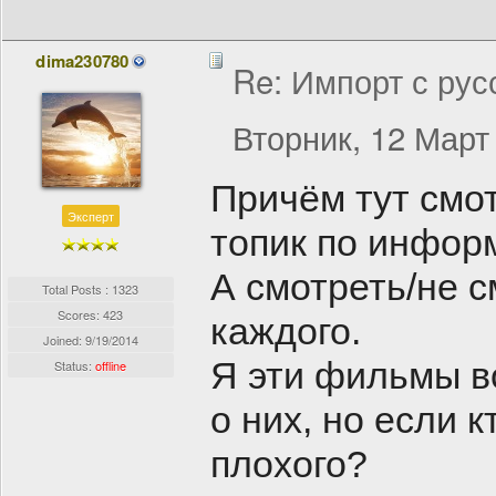
dima230780
Re: Импорт с рус
Вторник, 12 Март 
Причём тут смо
Эксперт
топик по инфор
А смотреть/не 
Total Posts : 1323
Scores: 423
каждого.
Joined:
9/19/2014
Я эти фильмы в
Status:
offline
о них, но если к
плохого?