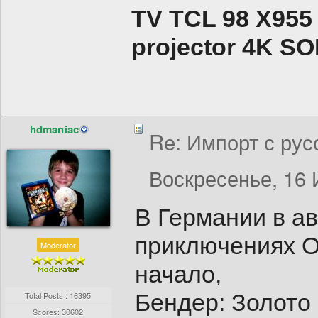
TV TCL 98 X955
projector 4K 
hdmaniac
Re: Импорт с рус
Воскресенье, 16 
В Германии в ав
приключениях О
Moderator
начало,
Бендер: Золото
Total Posts : 16395
Scores: 30602