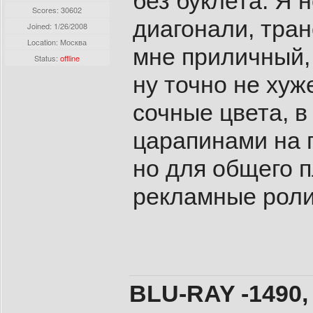
без буклета. Я
Scores: 30602
диагонали, тра
Joined:
1/26/2008
Location: Москва
мне приличный,
Status:
offline
ну точно не хуж
сочные цвета, в
царапинами на 
но для общего п
рекламные роли
BLU-RAY -1490,