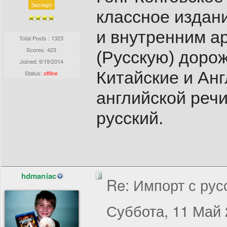
Эксперт
классное издан
и внутренним а
Total Posts : 1323
Scores: 423
(Русскую) доро
Joined:
9/19/2014
Китайские и Ан
Status:
offline
английской реч
русский.
hdmaniac
Re: Импорт с рус
Суббота, 11 Май 