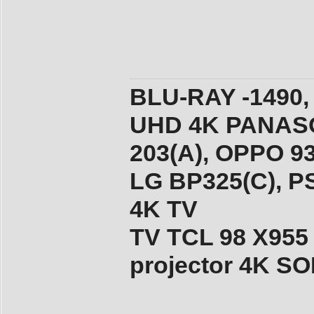
BLU-RAY -1490,
UHD 4K PANASO
203(A), ОPPO 9
LG BP325(C), PS
4K TV
TV TCL 98 X955
projector 4K 