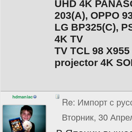
UHD 4K PANASO
203(A), ОPPO 9
LG BP325(C), PS
4K TV
TV TCL 98 X955
projector 4K 
hdmaniac
Re: Импорт с рус
Вторник, 30 Апрел