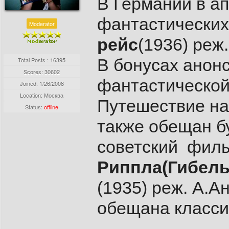
В Германии в ап
фантастически
Moderator
рейс
(1936) реж
В бонусах анон
Total Posts : 16395
Scores: 30602
фантастической 
Joined:
1/26/2008
Location: Москва
Путешествие на
Status:
offline
также обещан б
советский филь
Риппла(Гибель
(1935) реж. А.А
обещана классик