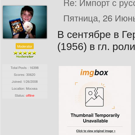
Re: Импорт с рус
Пятница, 26 Июнь
В сентябре в Ге
(1956) в гл. рол
Moderator
Total Posts : 16398
Scores: 30620
Joined:
1/26/2008
Location: Москва
Status:
offline