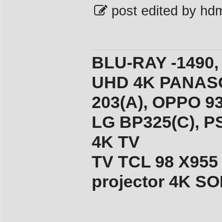
post edited by hd
BLU-RAY -1490,
UHD 4K PANASO
203(A), ОPPO 9
LG BP325(C), PS
4K TV
TV TCL 98 X955
projector 4K 