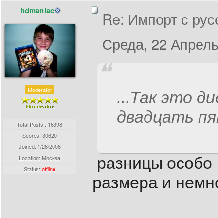
hdmaniac
Re: Импорт с рус
Среда, 22 Апрель
Moderator
...Так это д
двадцать пя
Total Posts : 16398
Scores: 30620
Joined:
1/26/2008
Location: Москва
разницы особо 
Status:
offline
размера и немно