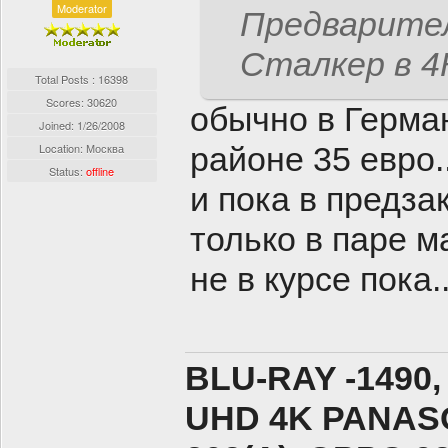
Moderator
Предварител
Сталкер в 
Total Posts : 16398
Scores: 30620
обычно в Герма
Joined:
1/26/2008
Location: Москва
районе 35 евро.
Status:
offline
и пока в предза
только в паре м
не в курсе пока..
BLU-RAY -1490,
UHD 4K PANASO