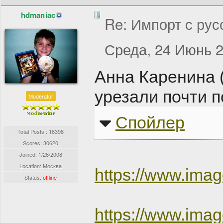
hdmaniac
Re: Импорт с рус
Среда, 24 Июнь 2
Анна Каренина (
урезали почти п
Moderator
Спойлер
Total Posts : 16398
Scores: 30620
Joined:
1/26/2008
Location: Москва
https://www.im
Status:
offline
https://www.im