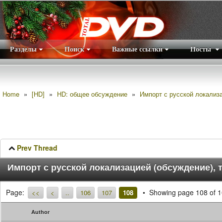
Разделы
Поиск
Важные ссылки
Посты
Правила
|
Home
»
[HD]
»
HD: общее обсуждение
»
Импорт с русской локализа
Prev Thread
Импорт с русской локализацией (обсуждение), 
Page:
Showing page 108 of 
<<
<
..
106
107
108
Author