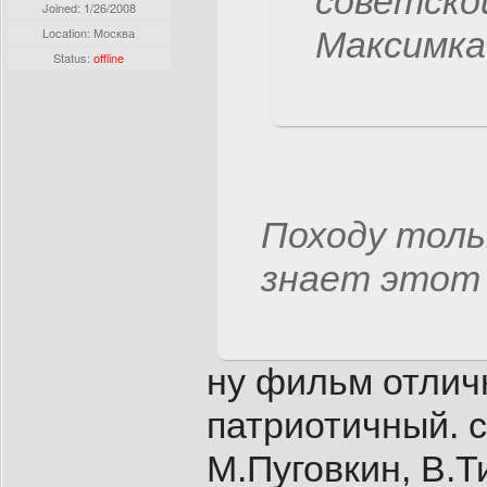
советской
Joined:
1/26/2008
Location: Москва
Максимка(
Status:
offline
Походу толь
знает этот
ну фильм отлич
патриотичный. с
М.Пуговкин, В.Т