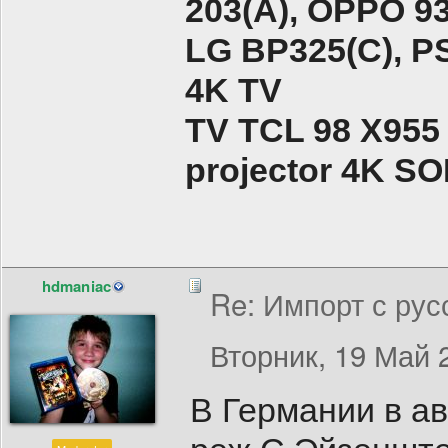
203(A), ОPPO 9
LG BP325(C), PS
4K TV
TV TCL 98 X955
projector 4K 
hdmaniac
Re: Импорт с рус
Вторник, 19 Май 2
В Германии в а