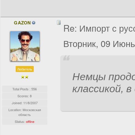
GAZON
Re: Импорт с рус
Вторник, 09 Июнь
Любитель
Немцы прод
классикой, в
Total Posts : 556
Scores: 8
Joined:
11/8/2007
Location: Московская
область
Status:
offline