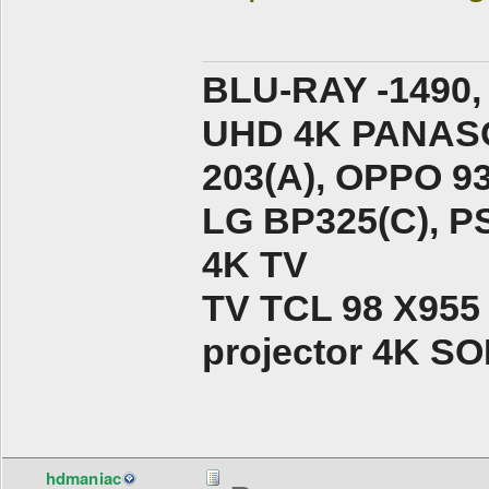
BLU-RAY -1490,
UHD 4K PANASO
203(A), ОPPO 9
LG BP325(C), PS
4K TV
TV TCL 98 X955
projector 4K 
hdmaniac