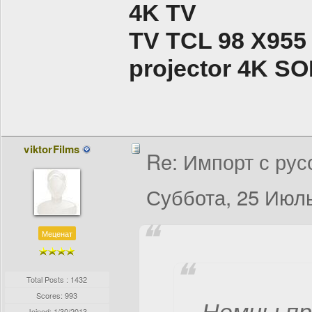
4K TV
TV TCL 98 X955
projector 4K 
viktorFilms
Re: Импорт с рус
Суббота, 25 Июль
Меценат
Total Posts : 1432
Scores: 993
Joined:
1/30/2013