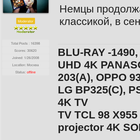
Немцы продолжа
классикой, в се
Moderator
Total Posts : 16398
BLU-RAY -1490,
Scores: 30620
Joined:
1/26/2008
UHD 4K PANASO
Location: Москва
Status:
offline
203(A), ОPPO 9
LG BP325(C), PS
4K TV
TV TCL 98 X955
projector 4K 