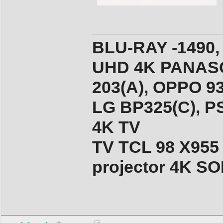
BLU-RAY -1490,
UHD 4K PANASO
203(A), ОPPO 9
LG BP325(C), PS
4K TV
TV TCL 98 X955
projector 4K 