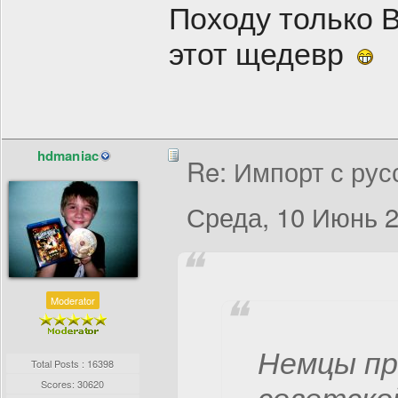
Походу только 
этот щедевр
hdmaniac
Re: Импорт с рус
Среда, 10 Июнь 2
Moderator
Немцы п
Total Posts : 16398
Scores: 30620