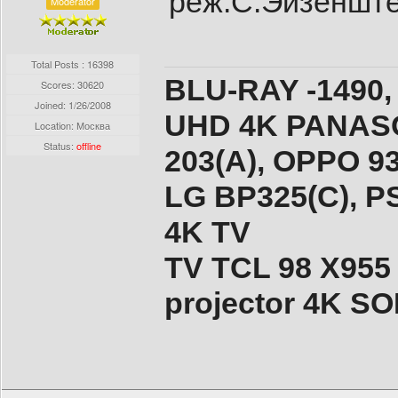
реж.С.Эйзенште
Moderator
Total Posts : 16398
BLU-RAY -1490,
Scores: 30620
Joined:
1/26/2008
UHD 4K PANASO
Location: Москва
Status:
offline
203(A), ОPPO 9
LG BP325(C), PS
4K TV
TV TCL 98 X955
projector 4K 