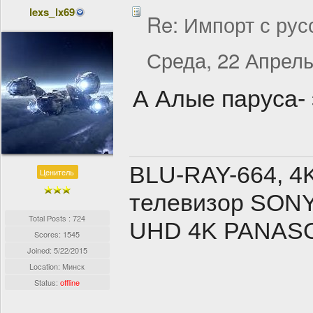
lexs_lx69
Re: Импорт с рус
Среда, 22 Апрель
А Алые паруса- 
BLU-RAY-664, 4
Ценитель
телевизор SONY
Total Posts : 724
UHD 4K PANASON
Scores: 1545
Joined:
5/22/2015
Location: Минск
Status:
offline