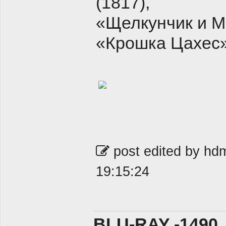
(1817),
«Щелкунчик и М
«Крошка Цахес» 
post edited by hd
19:15:24
BLU-RAY -1490,