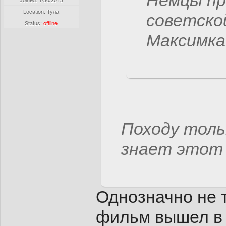
Немцы п
Location: Тула
советской
Status:
offline
Максимка(
Походу толь
знает этот
Однозначно не т
фильм вышел в 