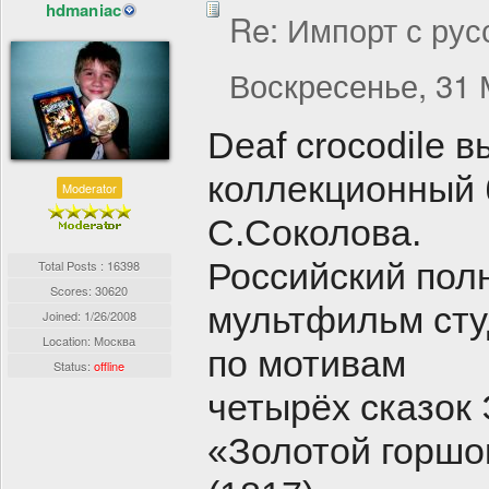
hdmaniac
Re: Импорт с рус
Воскресенье, 31 
Deaf crocodile 
коллекционный 
Moderator
С.Соколова.
Российский пол
Total Posts : 16398
Scores: 30620
мультфильм ст
Joined:
1/26/2008
Location: Москва
по мотивам
Status:
offline
четырёх сказок
«Золотой горшо