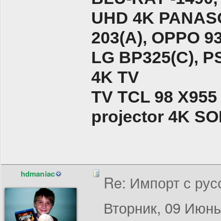
UHD 4K PANASO
203(A), ОPPO 9
LG BP325(C), PS
4K TV
TV TCL 98 X955
projector 4K 
hdmaniac
Re: Импорт с рус
Вторник, 09 Июнь