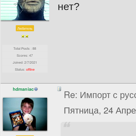
нет?
Любитель
Total Posts : 88
Scores: 47
Joined:
2/7/2021
Status:
offline
hdmaniac
Re: Импорт с рус
Пятница, 24 Апре