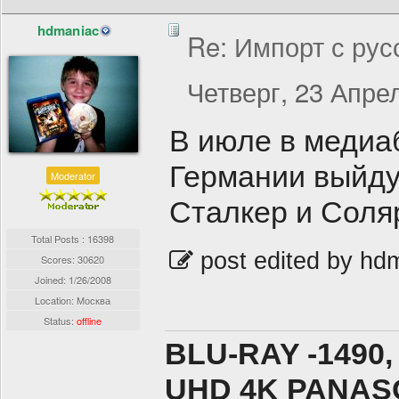
hdmaniac
Re: Импорт с рус
Четверг, 23 Апрел
В июле в медиа
Германии выйду
Moderator
Сталкер и Соляр
Total Posts : 16398
post edited by hd
Scores: 30620
Joined:
1/26/2008
Location: Москва
Status:
offline
BLU-RAY -1490,
UHD 4K PANASO