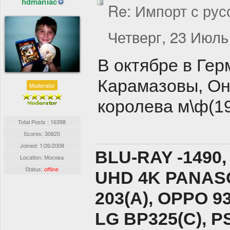
hdmaniac
Re: Импорт с рус
Четверг, 23 Июль
В октябре в Гер
Карамазовы, Он
Moderator
королева м\ф(19
Total Posts : 16398
Scores: 30620
Joined:
1/26/2008
BLU-RAY -1490,
Location: Москва
Status:
offline
UHD 4K PANASO
203(A), ОPPO 9
LG BP325(C), PS