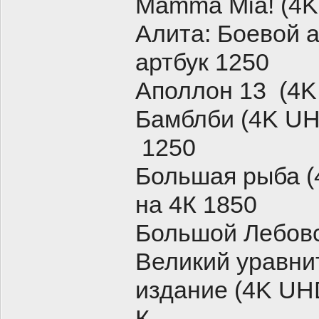
Mamma Mia! (4K
Алита: Боевой а
артбук 1250
Аполлон 13 (4K 
Бамблби (4K UHD
1250
Большая рыба (4
на 4К 1850
Большой Лебовск
Великий уравни
издание (4K UHD
К