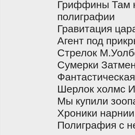
Гриффины Там н
полиграфии
Гравитация цар
Агент под прик
Стрелок М.Уолб
Сумерки Затме
Фантастическая 
Шерлок холмс И
Мы купили зооп
Хроники нарнии
Полиграфия с н