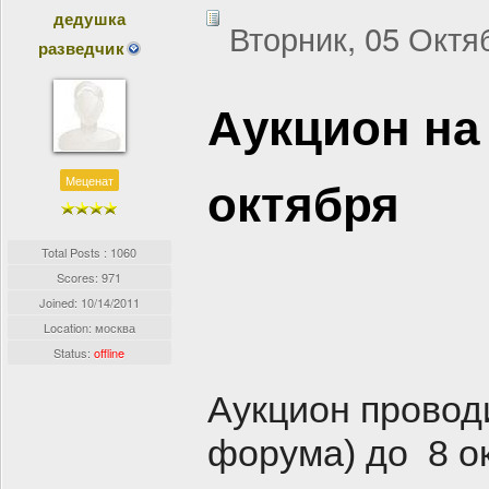
дедушка
Вторник, 05 Октя
разведчик
Аукцион на
октября
Меценат
Total Posts : 1060
Scores: 971
Joined:
10/14/2011
Location: москва
Status:
offline
Аукцион проводи
форума) до 8 о