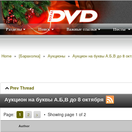
Разделы
Поиск
Важные ссылки
Посты
Правила
|
Home
»
[Барахолка]
»
Аукционы
»
Аукцион на буквы А.Б,В до 8 окт
Prev Thread
Аукцион на буквы А.Б,В до 8 октября
Page:
Showing page 1 of 2
1
2
>
Author