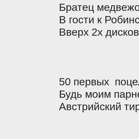
Братец медвежо
В гости к Роби
Вверх 2х диско
50 первых поце
Будь моим парн
Австрийский ти