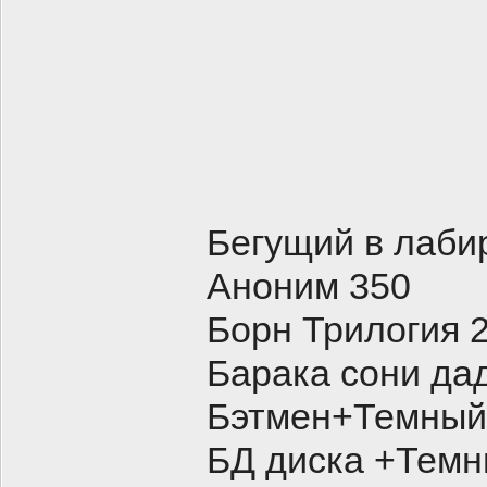
Бегущий в лаб
Аноним 350
Борн Трилогия 
Барака сони да
Бэтмен+Темный
БД диска +Темн