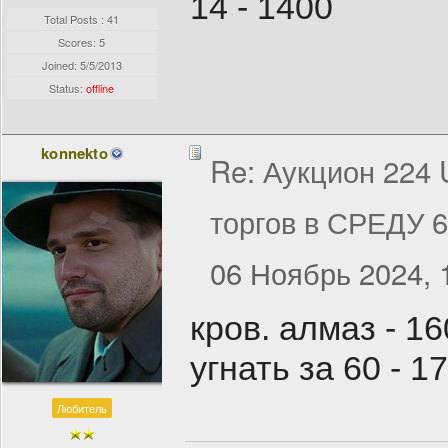
14 - 1400
Total Posts : 41
Scores: 5
Joined:
5/5/2013
Status:
offline
konnekto
Re: Аукцион 224
торгов в СРЕДУ 
06 Ноябрь 2024, 
кров. алмаз - 1
угнать за 60 - 1
Любитель