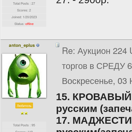
Total Posts : 27
Scores: 2
Joined:
1/20/2023
Status:
offline
anton_eplus
Re: Аукцион 224
торгов в СРЕДУ 
Воскресенье, 03 
15.
КРОВАВЫЙ 
русским (запе
Любитель
17. МАДЖЕСТИ
Total Posts : 95
Scores: 119