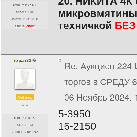
20. НИКИТА 4К
Total Posts : 496
микровмятины 
Scores: 302
Joined:
12/31/2016
техничкой
БЕЗ
Status:
offline
юран82
Re: Аукцион 224
торгов в СРЕДУ 
06 Ноябрь 2024, 
Любитель
5-3950
Total Posts : 82
16-2150
Scores: 43
Joined:
5/16/2013