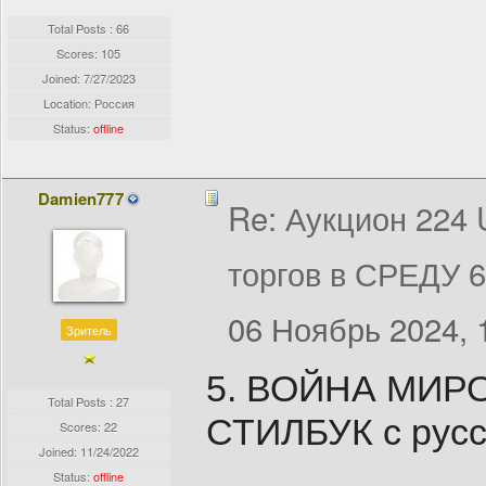
Total Posts : 66
Scores: 105
Joined:
7/27/2023
Location: Россия
Status:
offline
Damien777
Re: Аукцион 224
торгов в СРЕДУ 
06 Ноябрь 2024, 
Зритель
5. ВОЙНА МИРО
Total Posts : 27
СТИЛБУК с русск
Scores: 22
Joined:
11/24/2022
Status:
offline