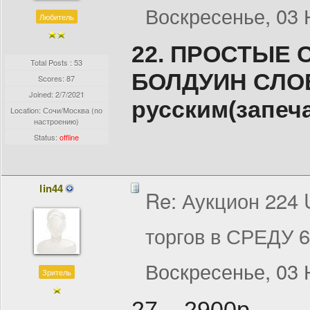
Воскресенье, 03 
Любитель
22. ПРОСТЫЕ 
Total Posts : 53
БОЛДУИН СЛО
Scores: 87
Joined:
2/7/2021
русским(запеч
Location: Сочи/Москва (по
настроению)
Status:
offline
lin44
Re: Аукцион 224
торгов в СРЕДУ 
Воскресенье, 03 
Зритель
27. - 2900р.