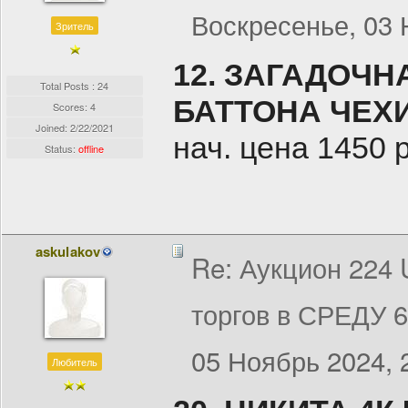
Воскресенье, 03 
Зритель
12. ЗАГАДОЧ
Total Posts : 24
БАТТОНА ЧЕХИЯ
Scores: 4
Joined:
2/22/2021
нач. цена 1450 
Status:
offline
askulakov
Re: Аукцион 224
торгов в СРЕДУ 
05 Ноябрь 2024, 
Любитель