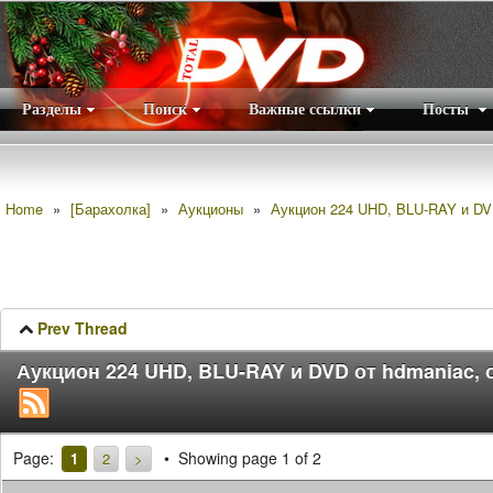
Разделы
Поиск
Важные ссылки
Посты
Правила
|
Home
»
[Барахолка]
»
Аукционы
»
Аукцион 224 UHD, BLU-RAY и DVD
Prev Thread
Аукцион 224 UHD, BLU-RAY и DVD от hdmaniac, 
Page:
Showing page 1 of 2
1
2
>