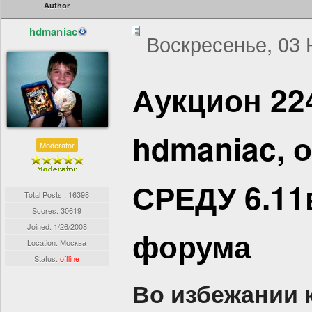
Author
hdmaniac
Воскресенье, 03 
Аукцион 22
hdmaniac, 
Moderator
СРЕДУ 6.11
Total Posts : 16398
Scores: 30619
Joined:
1/26/2008
форума
Location: Москва
Status:
offline
Во избежании 