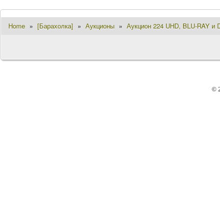
Home
»
[Барахолка]
»
Аукционы
»
Аукцион 224 UHD, BLU-RAY и D
© 