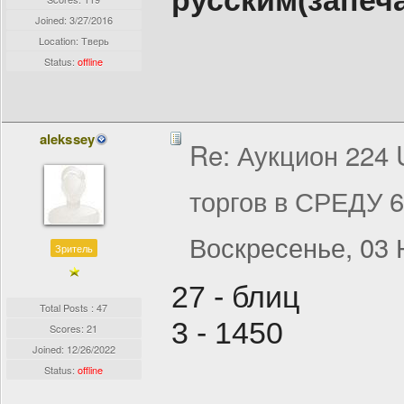
русским(запеч
Joined:
3/27/2016
Location: Тверь
Status:
offline
alekssey
Re: Аукцион 224
торгов в СРЕДУ 
Воскресенье, 03 
Зритель
27 - блиц
Total Posts : 47
3 - 1450
Scores: 21
Joined:
12/26/2022
Status:
offline