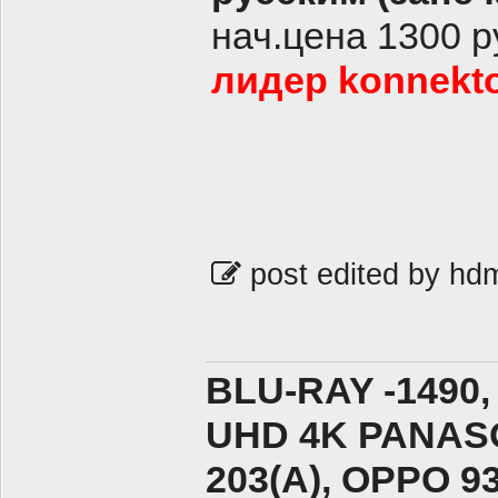
нач.цена 1300 р
лидер konnekto
post edited by hd
BLU-RAY -1490,
UHD 4K PANASO
203(A), ОPPO 9