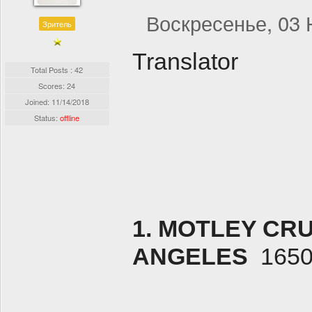
Воскресенье, 03 
Зритель
Translator
Total Posts : 42
Scores: 24
Joined:
11/14/2018
Status:
offline
1. MOTLEY CRUE
ANGELES
165