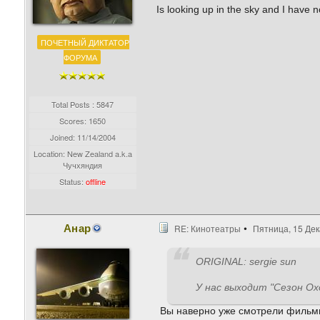
Is looking up in the sky and I have 
ПОЧЕТНЫЙ ДИКТАТОР
ФОРУМА
Total Posts : 5847
Scores: 1650
Joined:
11/14/2004
Location: New Zealand a.k.a
Чучхяндия
Status:
offline
Анар
RE: Кинотеатры
Пятница, 15 Дек
ORIGINAL: sergie sun
У нас выходит "Сезон Ох
Вы наверно уже смотрели фильм