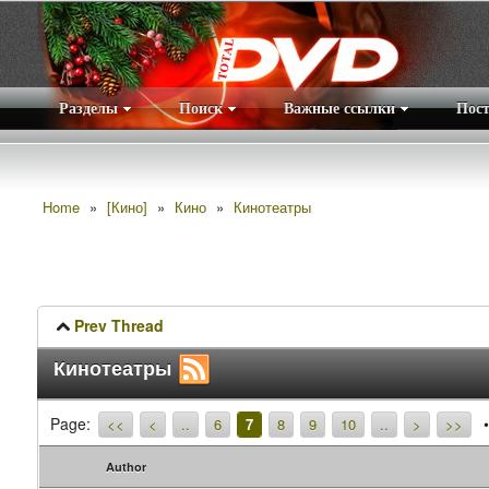
Разделы
Поиск
Важные ссылки
Пос
Home
»
[Кино]
»
Кино
»
Кинотеатры
Prev Thread
Кинотеатры
Page:
<<
<
..
6
7
8
9
10
..
>
>>
Author