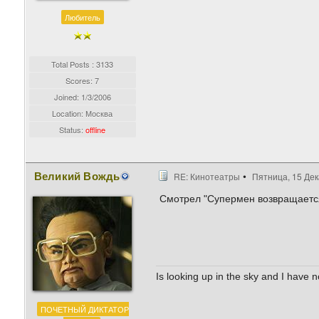
Любитель
Total Posts : 3133
Scores: 7
Joined:
1/3/2006
Location: Москва
Status:
offline
Великий Вождь
RE: Кинотеатры
Пятница, 15 Дек
Смотрел "Супермен возвращается
Is looking up in the sky and I have 
ПОЧЕТНЫЙ ДИКТАТОР