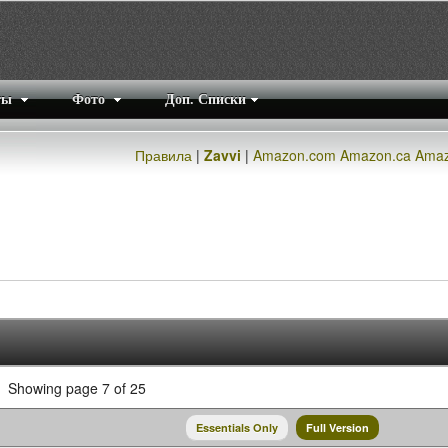
ты
Фото
Доп. Списки
Правила
|
Zavvi
|
Amazon.com
Amazon.ca
Amaz
Showing page 7 of 25
Essentials Only
Full Version