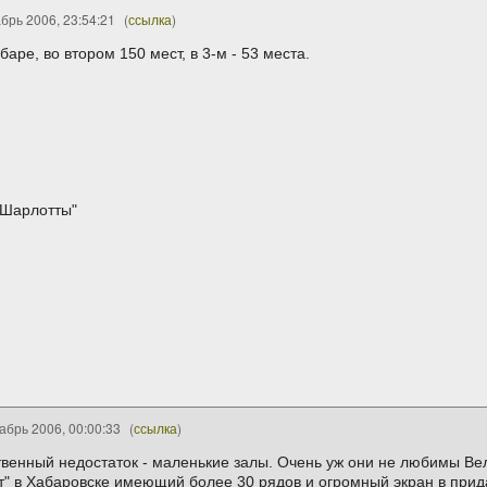
брь 2006, 23:54:21
(
ссылка
)
 баре, во втором 150 мест, в 3-м - 53 места.
а Шарлотты"
абрь 2006, 00:00:33
(
ссылка
)
твенный недостаток - маленькие залы. Очень уж они не любимы Ве
нт" в Хабаровске имеющий более 30 рядов и огромный экран в прида