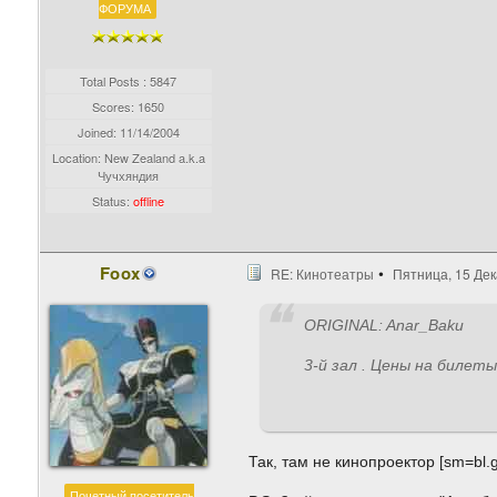
ФОРУМА
Total Posts : 5847
Scores: 1650
Joined:
11/14/2004
Location: New Zealand a.k.a
Чучхяндия
Status:
offline
Foox
RE: Кинотеатры
Пятница, 15 Дек
ORIGINAL: Anar_Baku
3-й зал . Цены на билет
Так, там не кинопроектор [sm=bl.gi
Почетный посетитель