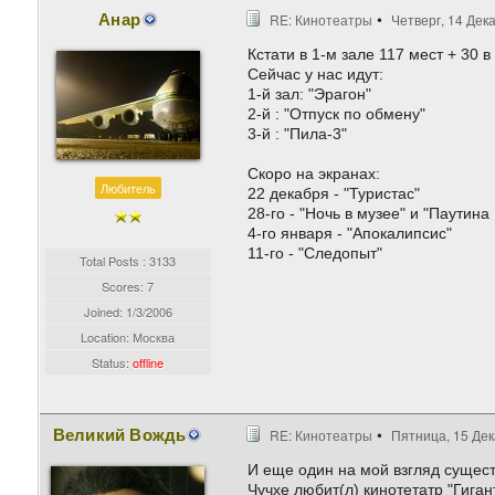
Анар
RE: Кинотеатры
Четверг, 14 Дека
Кстати в 1-м зале 117 мест + 30 в
Сейчас у нас идут:
1-й зал: "Эрагон"
2-й : "Отпуск по обмену"
3-й : "Пила-3"
Скоро на экранах:
Любитель
22 декабря - "Туристас"
28-го - "Ночь в музее" и "Паутин
4-го января - "Апокалипсис"
11-го - "Следопыт"
Total Posts : 3133
Scores: 7
Joined:
1/3/2006
Location: Москва
Status:
offline
Великий Вождь
RE: Кинотеатры
Пятница, 15 Дек
И еще один на мой взгляд сущес
Чучхе любит(л) кинотетатр "Гига