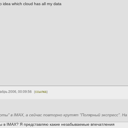
no idea which cloud has all my data
абрь 2006, 00:09:56
(
ссылка
)
оты" в IMAX, а сейчас повторно крутят "Полярный экспресс". На 
ы в IMAX? Я представляю какие незабываемые впечатления