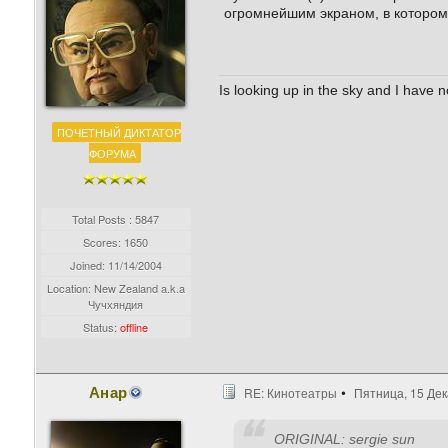
огромнейшим экраном, в котором
Is looking up in the sky and I have 
ПОЧЕТНЫЙ ДИКТАТОР
ФОРУМА
Total Posts : 5847
Scores: 1650
Joined:
11/14/2004
Location: New Zealand a.k.a
Чучхяндия
Status:
offline
Анар
RE: Кинотеатры
Пятница, 15 Дек
ORIGINAL: sergie sun