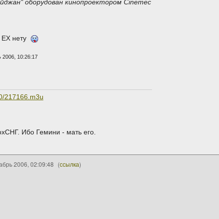
айджан" оборудован кинопроектором Cinemec
D EX нету
 2006, 10:26:17
n/0/217166.m3u
oxСНГ. Ибо Гемини - мать его.
абрь 2006, 02:09:48
(
ссылка
)