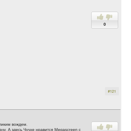
0
#121
ликим вождем.
чу. А здесь Чучхе нравится Megascreen с