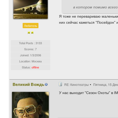
в котором помимо всего
Я тоже не перевариваю маленьк
них сейчас кажеться "Посейдон" и
Любитель
Total Posts : 3133
Scores: 7
Joined:
1/3/2006
Location: Москва
Status:
offline
Великий Вождь
RE: Кинотеатры
Пятница, 15 Дек
У нас выходит "Сезон Охоты" в IM