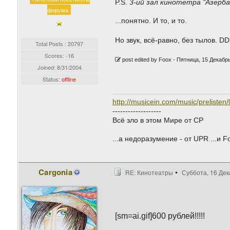
P.S.
3-ий зал кинотетра "Азерб
форума
...понятно. И то, и то.
Но звук, всё-равно, без тылов. D
Total Posts : 20797
Scores: -16
post edited by Foox -
Пятница, 15 Декабрь
Joined:
8/31/2004
Status:
offline
http://musicein.com/music/preliste
-------------------
Всё зло в этом Мире от СР
...а недоразумение - от UPR ...и F
Cargonia
RE: Кинотеатры
Суббота, 16 Дек
[sm=ai.gif]600 рублей!!!!!