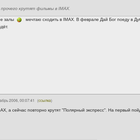
 прочего крутят фильмы в IMAX.
ие залы
мечтаю сходить в IMAX. В феврале Дай Бог поеду в Дуб
дёт.
абрь 2006, 00:07:41
(
ссылка
)
AX, а сейчас повторно крутят "Полярный экспресс". На первый пойду