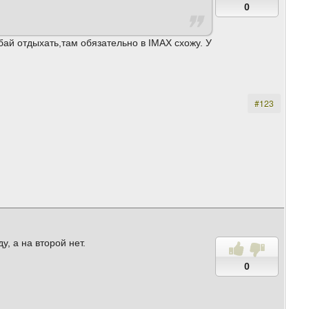
0
ай отдыхать,там обязательно в IMAX схожу. У
#123
, а на второй нет.
0