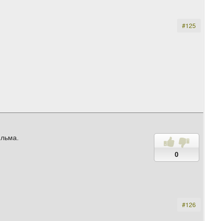
#125
ильма.
0
#126