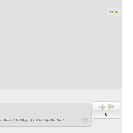
#124
0
первый пойду, а на второй нет.