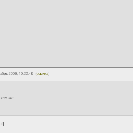
абрь 2006, 10:22:48
(
ссылка
)
ы те же
f]