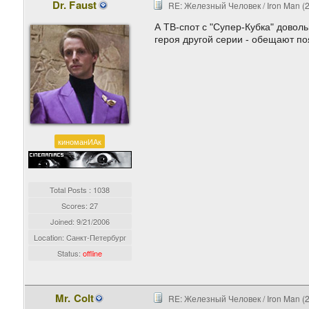
Dr. Faust
RE: Железный Человек / Iron Man (
А ТВ-спот с "Супер-Кубка" довол
героя другой серии - обещают по
киноманИАк
Total Posts : 1038
Scores: 27
Joined:
9/21/2006
Location: Cанкт-Петербург
Status:
offline
Mr. Colt
RE: Железный Человек / Iron Man (