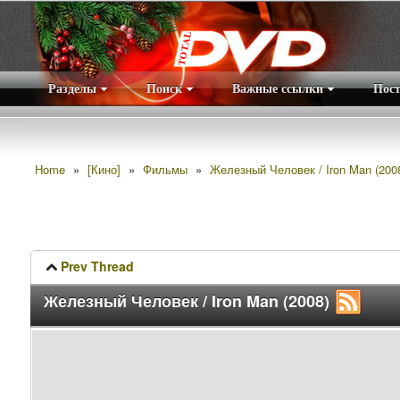
Разделы
Поиск
Важные ссылки
Пос
Home
»
[Кино]
»
Фильмы
»
Железный Человек / Iron Man (200
Prev Thread
Железный Человек / Iron Man (2008)