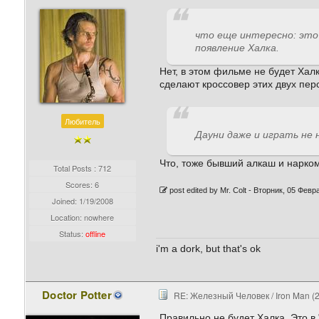
что еще интересно: это 
появление Халка.
Нет, в этом фильме не будет Хал
сделают кроссовер этих двух пер
Любитель
Дауни даже и играть не 
Что, тоже бывший алкаш и нарком
Total Posts : 712
Scores: 6
post edited by Mr. Colt -
Вторник, 05 Февра
Joined:
1/19/2008
Location: nowhere
Status:
offline
i'm a dork, but that's ok
Doctor Potter
RE: Железный Человек / Iron Man (
Правильно не будет Халка. Это в