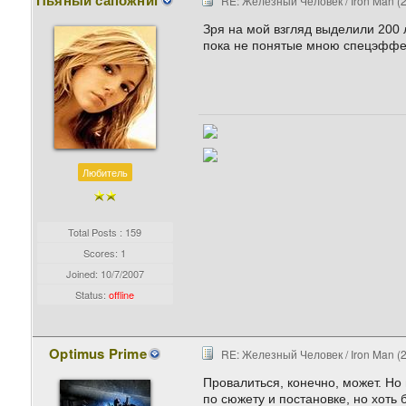
Пьяный сапожниг
RE: Железный Человек / Iron Man (
Зря на мой взгляд выделили 200 л
пока не понятые мною спецэффект
Любитель
Total Posts : 159
Scores: 1
Joined:
10/7/2007
Status:
offline
Optimus Prime
RE: Железный Человек / Iron Man (
Провалиться, конечно, может. Но
по сюжету и постановке, но хоть 