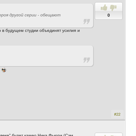
ероя другой серии - обещают
0
о в будущем студии объединят усилия и
#22
овеке" будет камео Ника Фьюри (Сэм