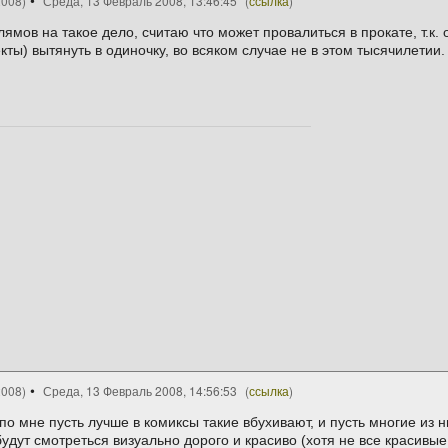
2008)
Среда, 13 Февраль 2008, 13:46:45
(
ссылка
)
ямов на такое дело, считаю что может провалиться в прокате, т.к.
ы) вытянуть в одиночку, во всяком случае не в этом тысячилетии.
2008)
Среда, 13 Февраль 2008, 14:56:53
(
ссылка
)
 по мне пусть лучше в комиксы такие вбухивают, и пусть многие и
будут смотреться визуально дорого и красиво (хотя не все красивы