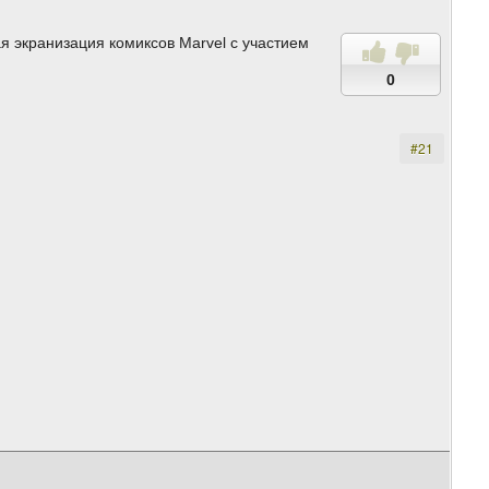
ая экранизация комиксов Marvel с участием
0
#21