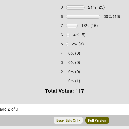
9
21% (25)
8
39% (46)
7
13% (16)
6
4% (5)
5
2% (3)
4
0% (0)
3
0% (0)
2
0% (0)
1
0% (1)
Total Votes: 117
ge 2 of 9
Essentials Only
Full Version