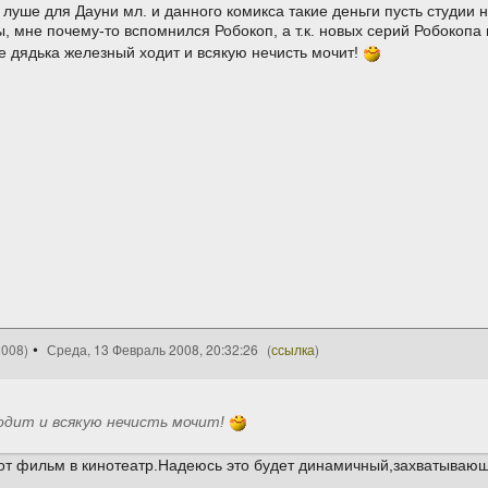
и луше для Дауни мл. и данного комикса такие деньги пусть студии
 мне почему-то вспомнился Робокоп, а т.к. новых серий Робокопа 
 дядька железный ходит и всякую нечисть мочит!
2008)
Среда, 13 Февраль 2008, 20:32:26
(
ссылка
)
одит и всякую нечисть мочит!
тот фильм в кинотеатр.Надеюсь это будет динамичный,захватываю