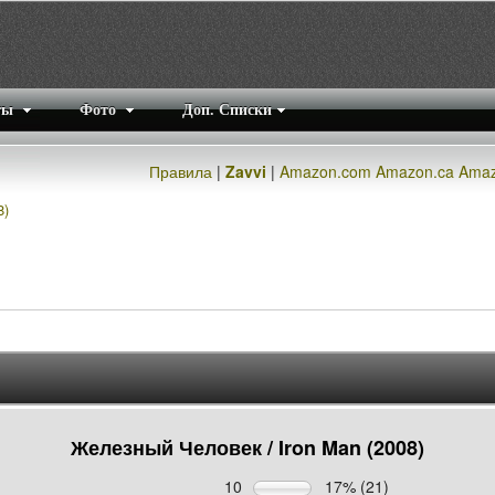
ты
Фото
Доп. Списки
Правила
|
Zavvi
|
Amazon.com
Amazon.ca
Amaz
8)
Железный Человек / Iron Man (2008)
10
17% (21)