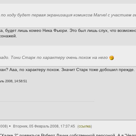
по ходу будет первая экранизация комиксов Marvel с участием г
ка, будет лишь комео Ника Фьюри. Это был лишь слух, что возможн
сонажей.
надо. Тони Старк по характеру очень похож на него
ан? Ааа, по характеру похож. Значит Старк тоже добошил прежде.
ль 2008, 14:58:51
2008)
Вторник, 05 Февраль 2008, 17:37:45
(
ссылка
)
 "Халке 2" появиться Роберт Дауни собственной персоной. А в "Чел