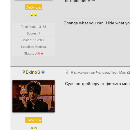
нетерпением!!!!
Любитель
Change what you can. Hide what yo
Total Posts : 3133
Scores: 7
Joined:
1/3/2006
Location: Москва
Status:
offline
PEkinoS
RE: Железный Человек / Iron Man (
Судя по трейлеру от фильма мног
Любитель