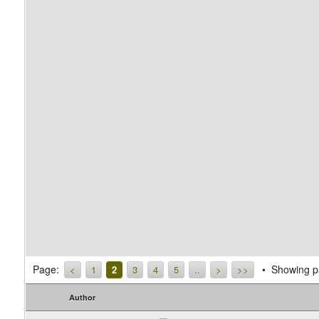
Page:
Showing pa
<
1
2
3
4
5
..
>
>>
Author