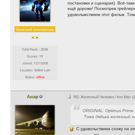
постановки и сценария). Всё-так
ещё дороже! Посмотрев трейлеры,
удовольмствием этот фильм. Тоже
Железный пользователь
Total Posts : 2658
Scores: 19
Joined:
1/21/2008
Location: Velikie Luki
Status:
offline
Анар
RE: Железный Человек / Iron Man (
ORIGINAL: Optimus Prime
Тоже дядька железный х
С удовольствием схожу на э