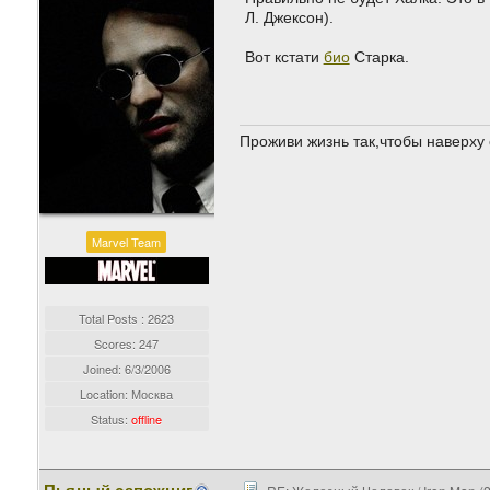
Л. Джексон).
Вот кстати
био
Старка.
Проживи жизнь так,чтобы наверху 
Marvel Team
Total Posts : 2623
Scores: 247
Joined:
6/3/2006
Location: Москва
Status:
offline