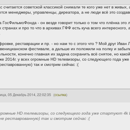
ас считается советской классикой снимали те кого уже нет в живых, 
ются менеджеры, управленцы, диреатора, а не люди всё это создав
 ГосФильмоФонда - он везде говорит только о том что плёнка это
странах и про то что в архивах ГФФ есть куча всего интересного, а
.
фровке, реставрации и пр. - но нам то с этого что ? Мой друг Ива
 веницианском фестивале, а дальше их положили на полку и забыли
ьности, конечно главная их задача сохранить всё снятое, но какой
 же 2014г. у всех огромные HD телевизоры, со следующего года уже 
реставрованную) так и смотрим сейчас :(
ица, 05 Декабрь 2014, 22:02:35
(
ссылка
)
 огромные HD телевизоры, со следующего года уже стартуют 4k B
 не реставрованную) так и смотрим сейчас :(