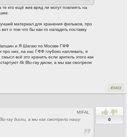
а те кто ещё жив вряд ли могут повлиять на
шие.
 лучший материал для хранения фильмов, про
 вот о том что бы как-то наладить поставку
н Лапшин и Я Шагаю по Москве ГФФ
 про них, на нас ГФФ глубоко наплевать, я
 смысл всё это хранить если зритель этого как
стартуют 4k Blu-ray диски, а мы как смотрели
#3403
MIFAL
lu-ray диски, а мы как смотрели нашу
0