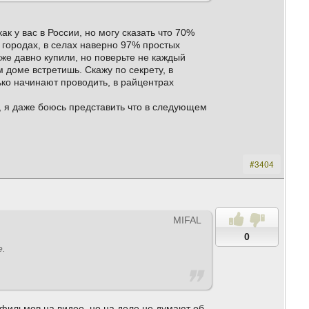
к у вас в России, но могу сказать что 70%
 городах, в селах наверно 97% простых
уже давно купили, но поверьте не каждый
 доме встретишь. Скажу по секрету, в
лько начинают проводить, в райцентрах
о, я даже боюсь представить что в следующем
#3404
MIFAL
0
е.
 фильмов на видео, но на деле не думают об