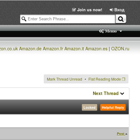
Join us now!
Вход
Меню
on.co.uk
Amazon.de
Amazon.fr
Amazon.it
Amazon.es
|
OZON.ru
Mark Thread Unread
Flat Reading Mode
❐
Next Thread
Locked
Helpful Reply
Post