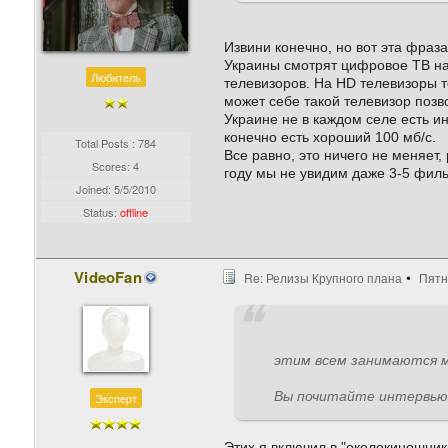
Извини конечно, но вот эта фраза
Украины смотрят цифровое ТВ на 
Любитель
телевизоров. На HD телевизоры т
может себе такой телевизор позв
Украине не в каждом селе есть ин
конечно есть хороший 100 мб/с.
Total Posts : 784
Все равно, это ничего не меняет
Scores: 4
году мы не увидим даже 3-5 филь
Joined:
5/5/2010
Status:
offline
VideoFan
Re: Релизы Крупного плана
Пятн
этим всем занимаются м
Вы почитайте интервью
Эксперт
Этих я включил в "околокиношник