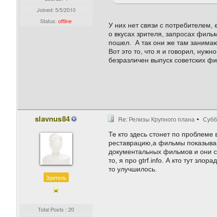
Joined:
5/5/2010
Status:
offline
У них нет связи с потребителем
о вкусах зрителя, запросах филь
пошел. А так они же там занимаю
Вот это то, что я и говорил, нуж
безразличен выпуск советских фи
slavnus84
Re: Релизы Крупного плана
Субб
Те кто здесь стонет по проблеме
реставрацию,а фильмы показываю
документальных фильмов и они со
то, я про gtrf.info. А кто тут зл
то улучшилось.
Зритель
Total Posts : 20