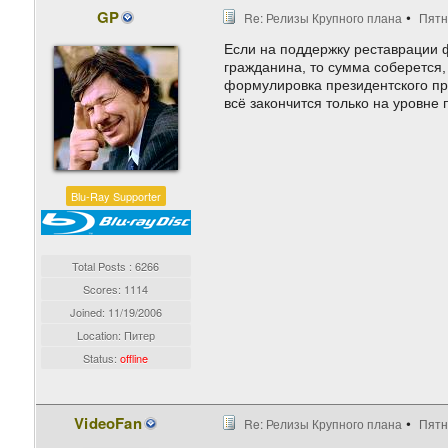
GP
Re: Релизы Крупного плана
Пятн
Если на поддержку реставрации 
гражданина, то сумма соберется,
формулировка президентского пр
всё закончится только на уровне
Blu-Ray Supporter
Total Posts : 6266
Scores: 1114
Joined:
11/19/2006
Location: Питер
Status:
offline
VideoFan
Re: Релизы Крупного плана
Пятн