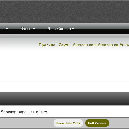
ты
Фото
Доп. Списки
Правила
|
Zavvi
|
Amazon.com
Amazon.ca
Amaz
Showing page 171 of 175
Essentials Only
Full Version