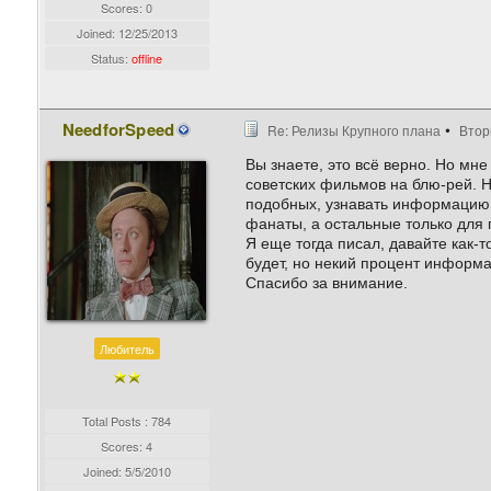
Scores: 0
Joined:
12/25/2013
Status:
offline
NeedforSpeed
Re: Релизы Крупного плана
Втор
Вы знаете, это всё верно. Но мн
советских фильмов на блю-рей. Н
подобных, узнавать информацию, 
фанаты, а остальные только для 
Я еще тогда писал, давайте как-
будет, но некий процент информа
Спасибо за внимание.
Любитель
Total Posts : 784
Scores: 4
Joined:
5/5/2010