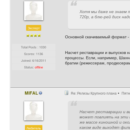
Хотя мы даже не знаем 
720p, а блю-рей диск над
Эксперт
Основной скачиваемый формат - э
Total Posts : 1030
Насчет реставрации и выпусков на
Scores: 1136
процессы. Если, например, Шахн
Joined:
6/16/2011
братии (режиссерам, продюсерам,
Status:
offline
MIFAL
Re: Релизы Крупного плана
Пятн
Насчет реставрации и вы
может повлиять на эти п
же массе киношной и око
каком виде выходят филь
Любитель