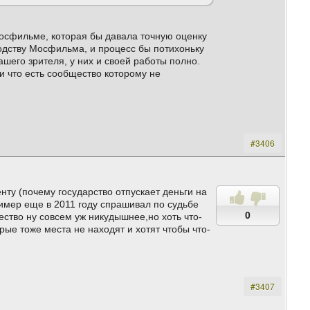
осфильме, которая бы давала точную оценку
водству Мосфильма, и процесс бы потихоньку
шего зрителя, у них и своей работы полно.
ли что есть сообщество которому не
#3406
нту (почему государство отпускает деньги на
имер еще в 2011 году спрашивал по судьбе
0
ество ну совсем уж никудышнее,но хоть что-
орые тоже места не находят и хотят чтобы что-
#3407