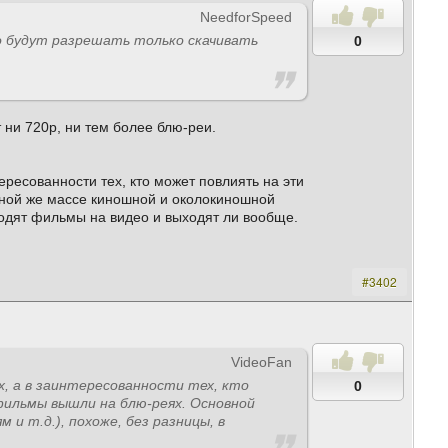
NeedforSpeed
о будут разрешать только скачивать
0
ни 720p, ни тем более блю-реи.
ересованности тех, кто может повлиять на эти
вной же массе киношной и околокиношной
ходят фильмы на видео и выходят ли вообще.
#3402
VideoFan
х, а в заинтересованности тех, кто
0
фильмы вышли на блю-реях. Основной
и т.д.), похоже, без разницы, в