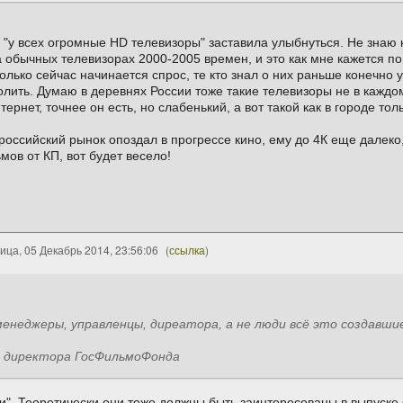
 "у всех огромные HD телевизоры" заставила улыбнуться. Не знаю ка
обычных телевизорах 2000-2005 времен, и это как мне кажется по
олько сейчас начинается спрос, те кто знал о них раньше конечно 
олить. Думаю в деревнях России тоже такие телевизоры не в каждом
тернет, точнее он есть, но слабенький, а вот такой как в городе то
, российский рынок опоздал в прогрессе кино, ему до 4К еще далек
мов от КП, вот будет весело!
ица, 05 Декабрь 2014, 23:56:06
(
ссылка
)
енеджеры, управленцы, диреатора, а не люди всё это создавши
 директора ГосФильмоФонда
и". Теоретически они тоже должны быть заинтересованы в выпуске