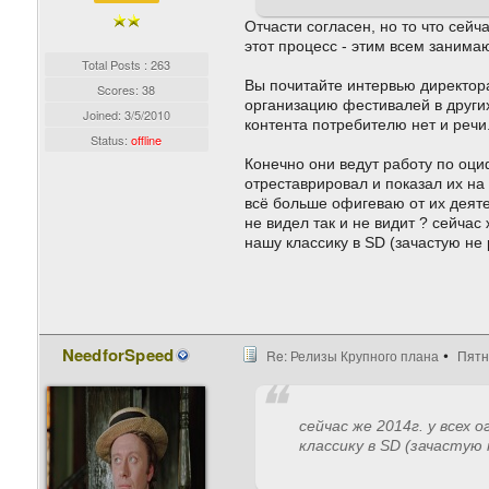
Отчасти согласен, но то что сейч
этот процесс - этим всем занима
Total Posts : 263
Вы почитайте интервью директора
Scores: 38
организацию фестивалей в других 
Joined:
3/5/2010
контента потребителю нет и речи
Status:
offline
Конечно они ведут работу по оци
отреставрировал и показал их на
всё больше офигеваю от их деятел
не видел так и не видит ? сейчас
нашу классику в SD (зачастую не 
NeedforSpeed
Re: Релизы Крупного плана
Пятн
сейчас же 2014г. у всех
классику в SD (зачастую