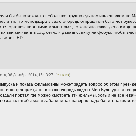
, если бы была какая-то небольшая группа единомышленником на М
мов и т.п., то менеджера в свою очередь отправляли бы отчет руко
тся организационными моментами, то конечно какое дело им до на
но их вылавливать в соц. сетях и давать ссылку на форум, чтобы зна
льмов в HD.
ота, 06 Декабрь 2014, 15:13:27
(
ссылка
)
 выпуска и показа фильмов-вы может задать вопрос об этом президе
т иностранцам),а он в свою очередь задаст Мин Культуры, я напр
здали портал где можно смотреть эти фильмы, хоть и не все и кач
орадно желал чтобы меня забанили так наверно надо банить таких кот