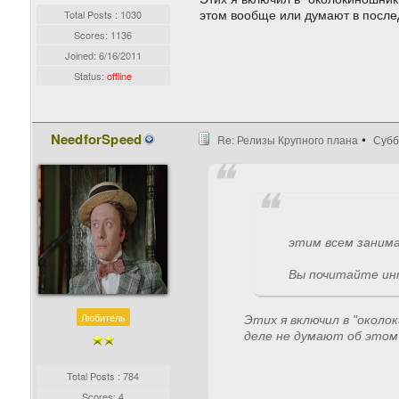
Total Posts : 1030
этом вообще или думают в посл
Scores: 1136
Joined:
6/16/2011
Status:
offline
NeedforSpeed
Re: Релизы Крупного плана
Субб
этим всем занима
Вы почитайте ин
Любитель
Этих я включил в "около
деле не думают об этом
Total Posts : 784
Scores: 4