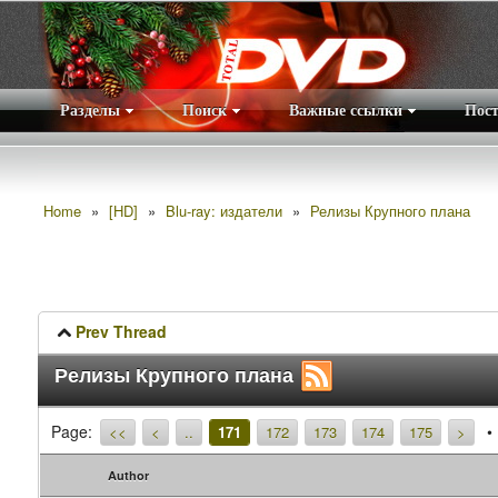
Разделы
Поиск
Важные ссылки
Пос
Home
»
[HD]
»
Blu-ray: издатели
»
Релизы Крупного плана
Prev Thread
Релизы Крупного плана
Page:
<<
<
..
171
172
173
174
175
>
Author