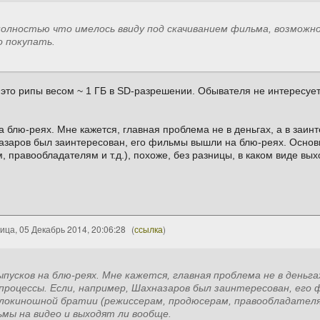
полностью что имелось ввиду под скачиванием фильма, возможн
о покупать.
то рипы весом ~ 1 ГБ в SD-разрешении. Обывателя не интересует 
 блю-реях. Мне кажется, главная проблема не в деньгах, а в заинт
азаров был заинтересован, его фильмы вышли на блю-реях. Осно
 правообладателям и т.д.), похоже, без разницы, в каком виде вы
ица, 05 Декабрь 2014, 20:06:28
(
ссылка
)
пусков на блю-реях. Мне кажется, главная проблема не в деньга
роцессы. Если, например, Шахназаров был заинтересован, его 
локиношной братии (режиссерам, продюсерам, правообладателям 
мы на видео и выходят ли вообще.