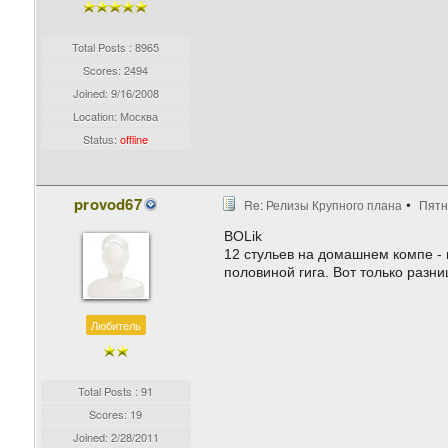
Total Posts : 8965
Scores: 2494
Joined:
9/16/2008
Location: Москва
Status:
offline
provod67
Re: Релизы Крупного плана
Пятн
BOLik
12 стульев на домашнем компе - п
половиной гига. Вот только раз
Любитель
Total Posts : 91
Scores: 19
Joined:
2/28/2011