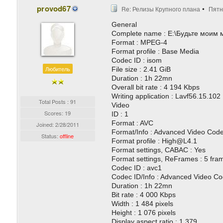
provod67
Re: Релизы Крупного плана
Пятн
General
Complete name : E:\Будьте моим
Format : MPEG-4
Format profile : Base Media
Codec ID : isom
Любитель
File size : 2.41 GiB
Duration : 1h 22mn
Overall bit rate : 4 194 Kbps
Writing application : Lavf56.15.102
Total Posts : 91
Video
Scores: 19
ID : 1
Format : AVC
Joined:
2/28/2011
Format/Info : Advanced Video Cod
Status:
offline
Format profile : High@L4.1
Format settings, CABAC : Yes
Format settings, ReFrames : 5 fra
Codec ID : avc1
Codec ID/Info : Advanced Video Co
Duration : 1h 22mn
Bit rate : 4 000 Kbps
Width : 1 484 pixels
Height : 1 076 pixels
Display aspect ratio : 1.379