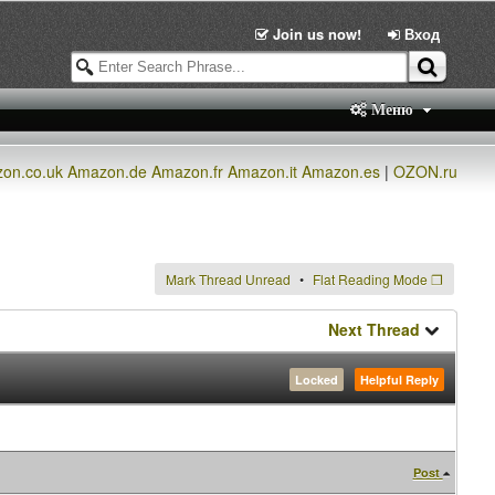
Join us now!
Вход
Меню
on.co.uk
Amazon.de
Amazon.fr
Amazon.it
Amazon.es
|
OZON.ru
Mark Thread Unread
Flat Reading Mode
❐
Next Thread
Locked
Helpful Reply
Post