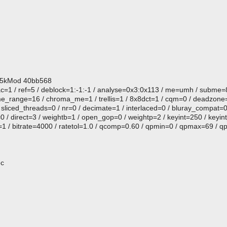
2525kMod 40bb568
ac=1 / ref=5 / deblock=1:-1:-1 / analyse=0x3:0x113 / me=umh / subme
me_range=16 / chroma_me=1 / trellis=1 / 8x8dct=1 / cqm=0 / deadzone=
sliced_threads=0 / nr=0 / decimate=1 / interlaced=0 / bluray_compat=0 
 / direct=3 / weightb=1 / open_gop=0 / weightp=2 / keyint=250 / keyint
1 / bitrate=4000 / ratetol=1.0 / qcomp=0.60 / qpmin=0 / qpmax=69 / qp
ec