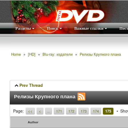
Разделы
Поиск
Важные ссылки
Пос
Home
»
[HD]
»
Blu-ray: издатели
»
Релизы Крупного плана
Prev Thread
Релизы Крупного плана
Page:
Show
<<
<
..
171
172
173
174
175
Author