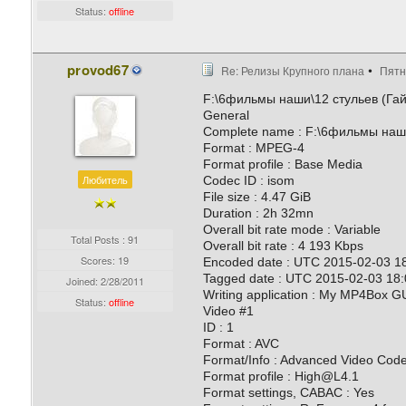
Status:
offline
provod67
Re: Релизы Крупного плана
Пятн
F:\6фильмы наши\12 стульев (Га
General
Complete name : F:\6фильмы наш
Format : MPEG-4
Format profile : Base Media
Любитель
Codec ID : isom
File size : 4.47 GiB
Duration : 2h 32mn
Overall bit rate mode : Variable
Total Posts : 91
Overall bit rate : 4 193 Kbps
Scores: 19
Encoded date : UTC 2015-02-03 1
Tagged date : UTC 2015-02-03 18:
Joined:
2/28/2011
Writing application : My MP4Box GU
Status:
offline
Video #1
ID : 1
Format : AVC
Format/Info : Advanced Video Cod
Format profile : High@L4.1
Format settings, CABAC : Yes