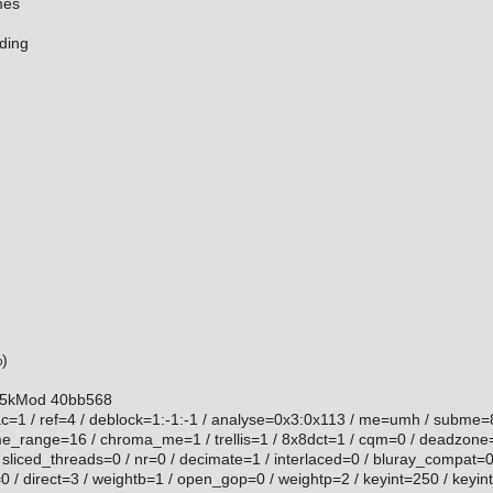
mes
ding
)
2525kMod 40bb568
ac=1 / ref=4 / deblock=1:-1:-1 / analyse=0x3:0x113 / me=umh / subme
me_range=16 / chroma_me=1 / trellis=1 / 8x8dct=1 / cqm=0 / deadzone=
sliced_threads=0 / nr=0 / decimate=1 / interlaced=0 / bluray_compat=0 
 / direct=3 / weightb=1 / open_gop=0 / weightp=2 / keyint=250 / keyint