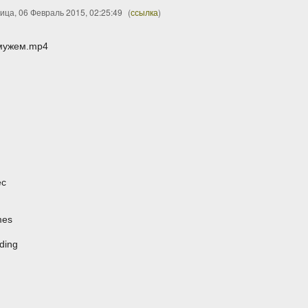
ица, 06 Февраль 2015, 02:25:49
(
ссылка
)
 мужем.mp4
ec
mes
ding