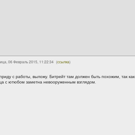
ица, 06 Февраль 2015, 11:22:34
(
ссылка
)
риду с работы, выложу. Битрейт там должен быть похожим, так как р
ница с ютюбом заметна невооруженным взглядом.