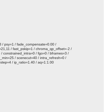
=8 / psy=1 / fade_compensate=0.00 /
21,11 / fast_pskip=1 / chroma_qp_offset=-2 /
/ constrained_intra=0 / fgo=0 / bframes=3 /
_min=25 / scenecut=40 / intra_refresh=0 /
step=4 / ip_ratio=1.40 / aq=1:1.00