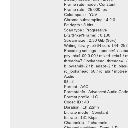
Frame rate mode : Constant
Frame rate : 25.000 fps
Color space : YUV
Chroma subsampling : 4:2:0
Bit depth : 8 bits
Scan type : Progressive
Bits/(Pixel*Frame) : 0.100
Stream size : 2.30 GiB (96%)
Writing library : x264 core 144 r
Encoding settings : opencl=1 / cab
psy_rd=1.00:0.00 / mixed_ref=1 / 
threads=7 / lookahead_threads=1 / 
b_pyramid=2 / b_adapt=2 / b_bias=0
rc_lookahead=50 / rc=abr / mbtree=
Audio
ID : 2
Format : AAC
Format/Info : Advanced Audio Cod
Format profile : LC
Codec ID : 40
Duration : 1h 22mn
Bit rate mode : Constant
Bit rate : 181 Kbps
Channel(s) : 2 channels
Channel positions : Front: L R