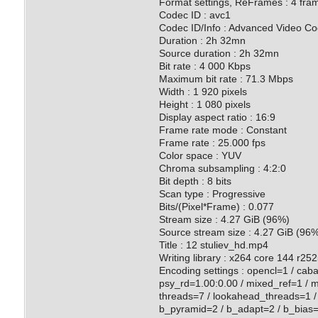
Format settings, ReFrames : 4 fra
Codec ID : avc1
Codec ID/Info : Advanced Video Co
Duration : 2h 32mn
Source duration : 2h 32mn
Bit rate : 4 000 Kbps
Maximum bit rate : 71.3 Mbps
Width : 1 920 pixels
Height : 1 080 pixels
Display aspect ratio : 16:9
Frame rate mode : Constant
Frame rate : 25.000 fps
Color space : YUV
Chroma subsampling : 4:2:0
Bit depth : 8 bits
Scan type : Progressive
Bits/(Pixel*Frame) : 0.077
Stream size : 4.27 GiB (96%)
Source stream size : 4.27 GiB (96%
Title : 12 stuliev_hd.mp4
Writing library : x264 core 144 r
Encoding settings : opencl=1 / cab
psy_rd=1.00:0.00 / mixed_ref=1 / 
threads=7 / lookahead_threads=1 / 
b_pyramid=2 / b_adapt=2 / b_bias=0