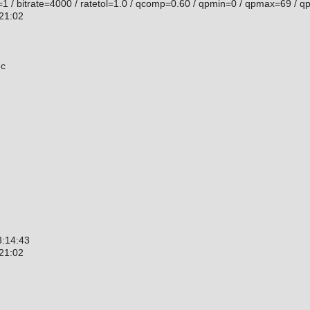
1 / bitrate=4000 / ratetol=1.0 / qcomp=0.60 / qpmin=0 / qpmax=69 / qp
21:02
ec
8:14:43
21:02