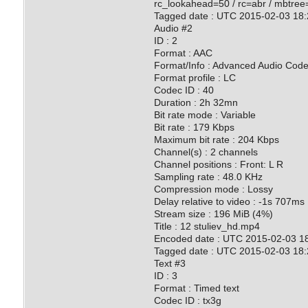
rc_lookahead=50 / rc=abr / mbtree=
Tagged date : UTC 2015-02-03 18:
Audio #2
ID : 2
Format : AAC
Format/Info : Advanced Audio Cod
Format profile : LC
Codec ID : 40
Duration : 2h 32mn
Bit rate mode : Variable
Bit rate : 179 Kbps
Maximum bit rate : 204 Kbps
Channel(s) : 2 channels
Channel positions : Front: L R
Sampling rate : 48.0 KHz
Compression mode : Lossy
Delay relative to video : -1s 707ms
Stream size : 196 MiB (4%)
Title : 12 stuliev_hd.mp4
Encoded date : UTC 2015-02-03 1
Tagged date : UTC 2015-02-03 18:
Text #3
ID : 3
Format : Timed text
Codec ID : tx3g