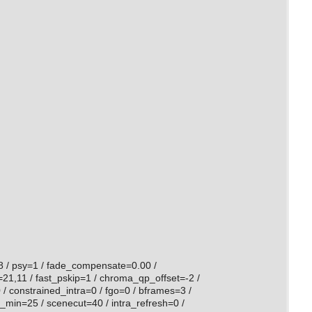
=8 / psy=1 / fade_compensate=0.00 /
21,11 / fast_pskip=1 / chroma_qp_offset=-2 /
/ constrained_intra=0 / fgo=0 / bframes=3 /
_min=25 / scenecut=40 / intra_refresh=0 /