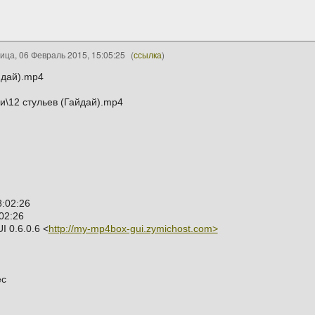
ица, 06 Февраль 2015, 15:05:25
(
ссылка
)
йдай).mp4
и\12 стульев (Гайдай).mp4
8:02:26
02:26
I 0.6.0.6 <
http://my-mp4box-gui.zymichost.com>
ec