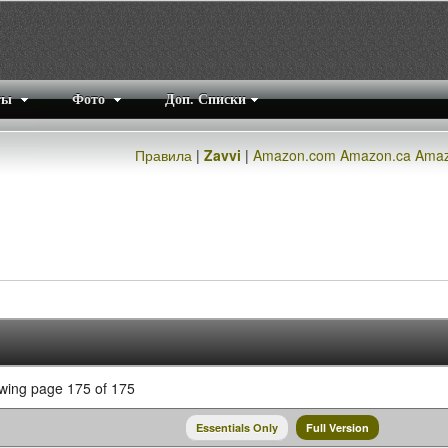
ты
Фото
Доп. Списки
Правила
|
Zavvi
|
Amazon.com
Amazon.ca
Amaz
ing page 175 of 175
Essentials Only
Full Version