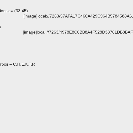
бовью» (33:45)
[image]local://7263/57AFA17C460A429C964B5784588A61
)
[image]local://7263/4978E8C0BB8A4F528D38761DB8BAF5
ов – С.П.Е.К.Т.Р.