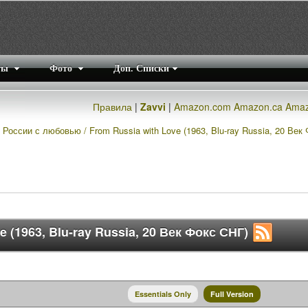
ты
Фото
Доп. Списки
Правила
|
Zavvi
|
Amazon.com
Amazon.ca
Amaz
 России с любовью / From Russia with Love (1963, Blu-ray Russia, 20 Век
 (1963, Blu-ray Russia, 20 Век Фокс СНГ)
Essentials Only
Full Version