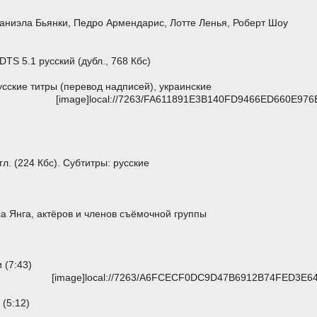
Даниэла Бьянки, Педро Армендарис, Лотте Ленья, Роберт Шоу
DTS 5.1 русский (дубл., 768 Кбс)
усские титры (перевод надписей), украинские
[image]local://7263/FA611891E3B140FD9466ED660E976E
гл. (224 Кбс). Субтитры: русские
а Янга, актёров и членов съёмочной группы
 (7:43)
[image]local://7263/A6FCECF0DC9D47B6912B74FED3E64D
(5:12)