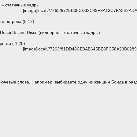
 – статичные кадры.
[image]local://7263/672EB05CD32C49F9A13C7FA3B2ADA5
о острова (5:12)
esert Island Discs (видеоряд – статичные кадры).
овки ( 1:28)
[image]local://7263/81DD48CE8AB645BE8FC58A29B0289E
лючевые слова. Например, выбираете одну из женщин Бонда в раз