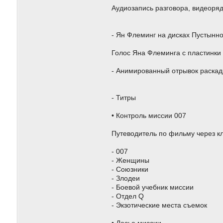
Аудиозапись разговора, видеоряд
- Ян Флеминг на дисках Пустынног
Голос Яна Флеминга с пластинки D
- Анимированный отрывок раскадр
- Титры
• Контроль миссии 007
Путеводитель по фильму через к
- 007
- Женщины
- Союзники
- Злодеи
- Боевой учебник миссии
- Отдел Q
- Экзотические места съемок