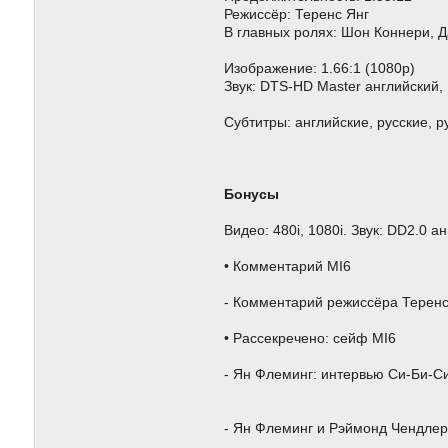
Режиссёр: Теренс Янг
В главных ролях: Шон Коннери, 
Изображение: 1.66:1 (1080p)
Звук: DTS-HD Master английский, 
Субтитры: английские, русские, р
Бонусы
Видео: 480i, 1080i. Звук: DD2.0 ан
• Комментарий MI6
- Комментарий режиссёра Теренс
• Рассекречено: сейф MI6
- Ян Флеминг: интервью Си-Би-Си
- Ян Флеминг и Рэймонд Чендлер 