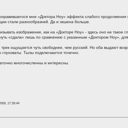
онравившегося мне «Доктора Ноу» эффекта слабого продолжения н
ции стали разнообразней. Да и экшена больше.
изывать изображение, как на «Докторе Ноу» - здесь оно не такое г
чуть «сдала» лишь по сравнению с указанным «Доктором Ноу», для
 трек ощущается чуть свободнее, чем русский. Но оба выдают возр
 глуховаты. Тылы подключаются точечно.
аточно многочисленны и интересны.
009, 17:39:44