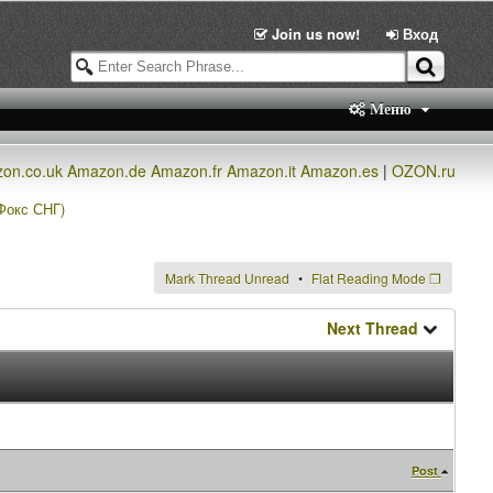
Join us now!
Вход
Меню
on.co.uk
Amazon.de
Amazon.fr
Amazon.it
Amazon.es
|
OZON.ru
 Фокс СНГ)
Mark Thread Unread
Flat Reading Mode
❐
Next Thread
Post