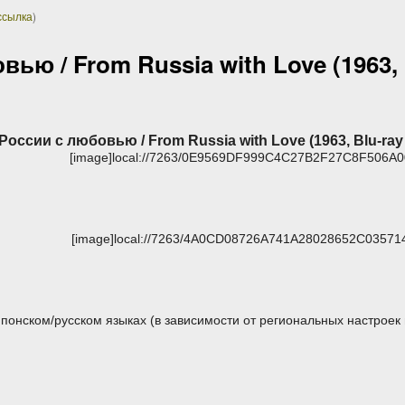
ссылка
)
ью / From Russia with Love (1963, 
России с любовью / From Russia with Love (1963, Blu-ray
[image]local://7263/0E9569DF999C4C27B2F27C8F506A00
[image]local://7263/4A0CD08726A741A28028652C035714
понском/русском языках (в зависимости от региональных настроек 