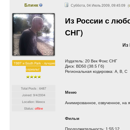
Блинк
Суббота, 04 Июль 2009, 09:45:09
(
Из России с любов
СНГ)
Из 
Издатель: 20 Век Фокс СНГ
TBBT и South Park - лучшие
Диск: BD50 (38.5 Гб)
сериалы!
Региональная кодировка: A, B, C
Total Posts : 6487
Меню
Joined:
9/4/2004
Location: Минск
Анимированное, озвученное, на я
Status:
offline
Фильм
Продолжительность: 1:55:12