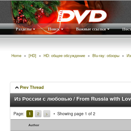
Разделы
Поиск
Важные ссылки
Пос
Home
»
[HD]
»
HD: общее обсуждение
»
Blu-ray: обзоры
»
Из
Prev Thread
Из России с любовью / From Russia with Love
Page:
Showing page 1 of 2
1
2
>
Author