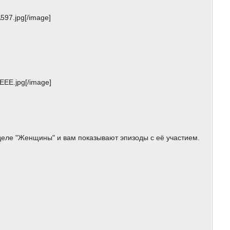
97.jpg[/image]
EE.jpg[/image]
деле "Женщины" и вам показывают эпизоды с её участием.