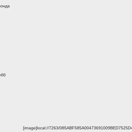
Бонда
ебб
[image]local://7263/085ABF585A00473691009BED7525D4