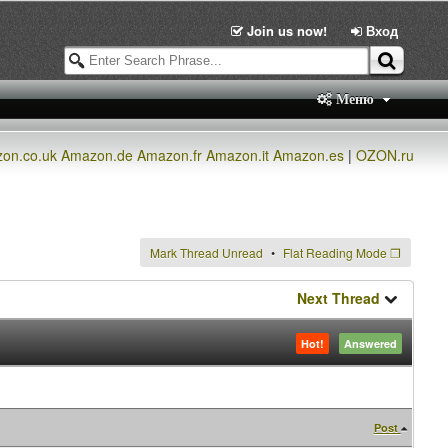
Join us now!
Вход
Меню
on.co.uk
Amazon.de
Amazon.fr
Amazon.it
Amazon.es
|
OZON.ru
Mark Thread Unread
Flat Reading Mode
❐
Next Thread
Hot!
Answered
Post