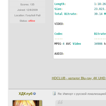
Scores: 135
Length
:
1
:
18
:
26
Size
:
23
,
023
,
Joined:
12/8/2009
Total
Bitrate
:
39.14
M
Location: Голубой Рай
Status:
offline
VIDEO
:
Codec
Bitrate
-----
-------
MPEG
-
4
 AVC 
Video
34906
 k
AUDIO
:
Codec
-----
LPCM 
Audio
HDCLUB - каталог Blu-ray, 4K UHD 
SUBTITLES
:
ХДКлуб
Re: Импорт с русской локализацией
Codec
-----
Presentation
Graphics