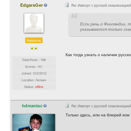
EdgarsGer
Re: Импорт с русской локализацией
Если речь о Финляндии, 
указываются только ска
Любитель
Как тогда узнать о наличии русс
Total Posts : 198
Scores: 141
Joined:
10/2/2012
Location: Латвия
Status:
offline
hdmaniac
Re: Импорт с русской локализацией
Только здесь, или на блюрей ком и