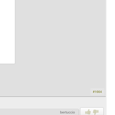
it
#1664
bertuccio