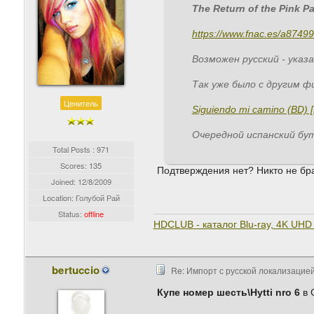
The Return of the Pink P
https://www.fnac.es/a87499
Возможен русский - указа
Так уже было с другим фи
Ценитель
Siguiendo mi camino (BD) [
Очередной испанский бу
Total Posts : 971
Scores: 135
Подтверждения нет? Никто не бр
Joined:
12/8/2009
Location: Голубой Рай
Status:
offline
HDCLUB - каталог Blu-ray, 4K UHD 
bertuccio
Re: Импорт с русской локализацией
Купе номер шесть\Hytti nro 6
в 