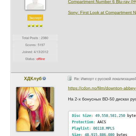
Compartment Number 6 Blu-ray (Hyt
Sony: First Look at Compartment N
Эксперт
Total Posts : 2380
Scores: 5197
Joined:
4/13/2012
Status:
offline
ХДКлуб
Re: Импорт с русской локализацией
https://cdon.no/film/downton-abbey
На 2-х бонусных BD-50 дисках ру
Disc
Size
:
49
,
558
,
581
,
250
 byte
Protection
:
 AACS
Playlist
:
00118.MPLS
Size
:
48
,
915
,
886
,
080
 bytes