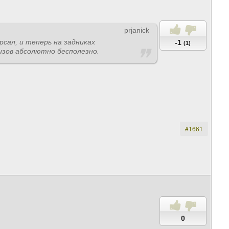
prjanick
рсал, и теперь на задниках
-1
(1)
изов абсолютно бесполезно.
#1661
0