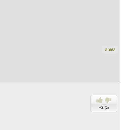
#1662
+2
(2)