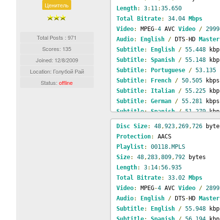
Ценитель
Length
:
3
:
11
:
35.650
Total
Bitrate
:
34.04
Mbps
Video
:
 MPEG
-
4
 AVC 
Video
/
2999
Total Posts : 971
Audio
:
English
/
 DTS
-
HD 
Master
Scores: 135
Subtitle
:
English
/
55.448
 kbp
Joined:
12/8/2009
Subtitle
:
Spanish
/
55.148
 kbp
Subtitle
:
Portuguese
/
53.135
 
Location: Голубой Рай
Subtitle
:
French
/
50.505
 kbps
Status:
offline
Subtitle
:
Italian
/
55.225
 kbp
Subtitle
:
German
/
55.281
 kbps
Subtitle
:
Spanish
/
51.279
 kbp
Subtitle
:
Dutch
/
50.006
 kbps
Disc
Size
:
48
,
923
,
269
,
726
 byte
Subtitle
:
Danish
/
44.132
 kbps
Protection
:
 AACS
Subtitle
:
Finnish
/
45.118
 kbp
Playlist
:
00118.MPLS
Subtitle
:
Norwegian
/
49.884
 k
Size
:
48
,
283
,
809
,
792
 bytes
Subtitle
:
Portuguese
/
56.961
 
Length
:
3
:
14
:
56.935
Subtitle
:
Russian
/
52.577
 kbp
Total
Bitrate
:
33.02
Mbps
Subtitle
:
Swedish
/
54.609
 kbp
Video
:
 MPEG
-
4
 AVC 
Video
/
2899
Audio
:
English
/
 DTS
-
HD 
Master
Subtitle
:
English
/
55.948
 kbp
Subtitle
:
Spanish
/
56.194
 kbp