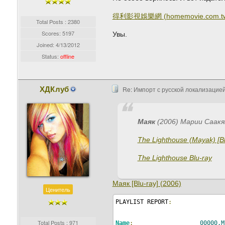
得利影視娛樂網 (homemovie.com.t
Total Posts : 2380
Scores: 5197
Увы.
Joined:
4/13/2012
Status:
offline
ХДКлуб
Re: Импорт с русской локализацией
Маяк
(2006) Марии Саакя
The Lighthouse (Mayak) [B
The Lighthouse Blu-ray
Маяк [Blu-ray] (2006)
Ценитель
PLAYLIST REPORT
:
Total Posts : 971
Name
:
00000.M