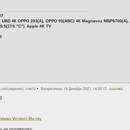
07
 UBD 4К OPPO 203(A), ОPPO 93(ABC) 4К Magnavox MBP6700(А),
S 5
(1Тб "С")
Apple 4K TV
S
 (обсуждение), том IV
Воскресенье, 19 Декабрь 2021, 14:30:12
(
ссылка
)
6)
aiwan Version) Blu-ray
ль не подтвердил: