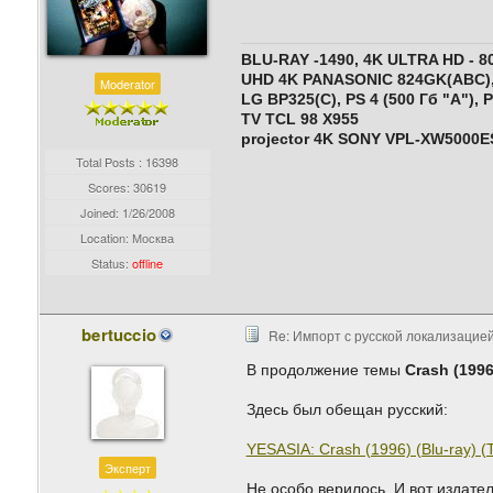
BLU-RAY -1490, 4K ULTRA HD - 8
UHD 4K PANASONIC 824GK(ABC),
Moderator
LG BP325(C), PS 4 (500 Гб "A"),
P
TV TCL 98 X955
projector 4K SONY VPL-XW5000E
Total Posts : 16398
Scores: 30619
Joined:
1/26/2008
Location: Москва
Status:
offline
bertuccio
Re: Импорт с русской локализацией
В продолжение темы
Crash (199
Здесь был обещан русский:
YESASIA: Crash (1996) (Blu-ray) (T
Эксперт
Не особо верилось. И вот издате