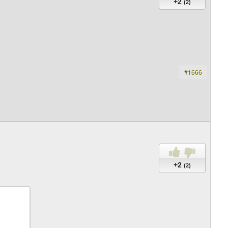
+2
(2)
#1666
+2
(2)