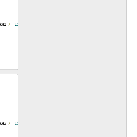
kHz 
/
1509
 kbps 
/
16
-
bit
)
kHz 
/
1509
 kbps 
/
16
-
bit
)