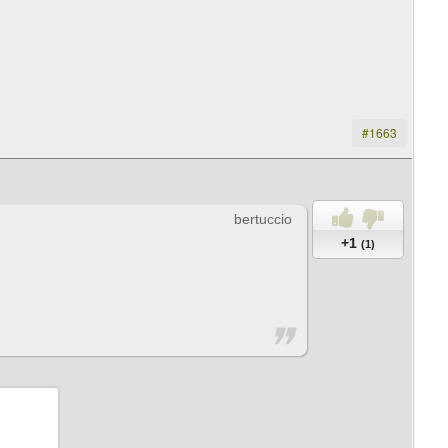
#1663
bertuccio
+1
(1)