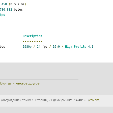
.458
(
h
:
m
:
s
.
ms
)
736
,
832
 bytes
bps
Description
-----------
bps          
1080p
/
24
 fps 
/
16
:
9
/
High
Profile
4.1
Language
Bitrate
Description
--------
-------
-----------
Russian
1536
 kbps       
2.0
/
48
 kHz 
/
1536
 kbps 
/
16
-
b
Blu-ray и многое другое
 (обсуждение), том IV
Вторник, 21 Декабрь 2021, 14:48:55
(
ссылка
)
Language
Bitrate
Description
--------
-------
-----------
English
13.981
 kbps