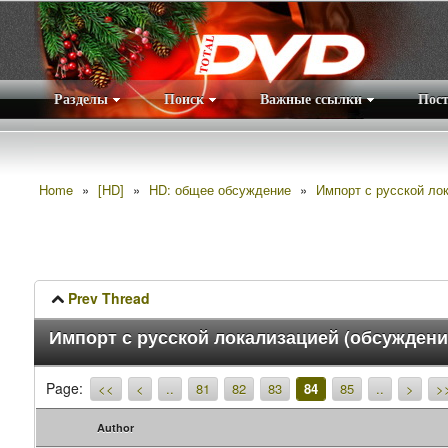
Разделы
Поиск
Важные ссылки
Пос
Home
»
[HD]
»
HD: общее обсуждение
»
Импорт с русской лок
Prev Thread
Импорт с русской локализацией (обсуждение
Page:
<<
<
..
81
82
83
84
85
..
>
>
Author