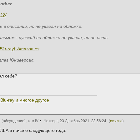
anther
32/
н в описании, но не указан на обложке.
льмом - русский на обложке не указан, но он есть:
Blu-ray]: Amazon.es
тлег Юниверсал.
ал себе?
Blu-ray и многое другое
 (обсуждение), том IV
Четверг, 23 Декабрь 2021, 23:56:24
(
ссылка
)
США в начале следующего года: