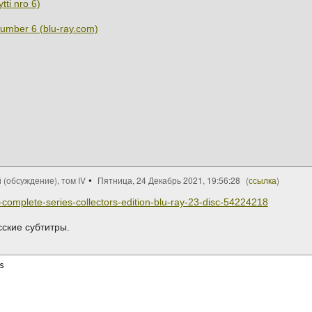
ti nro 6)
umber 6 (blu-ray.com)
 (обсуждение), том IV
Пятница, 24 Декабрь 2021, 19:56:28
(
ссылка
)
-complete-series-collectors-edition-blu-ray-23-disc-54224218
сские субтитры.
s