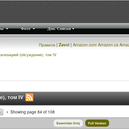
ты
Фото
Доп. Списки
Правила
|
Zavvi
|
Amazon.com
Amazon.ca
Amaz
ализацией (обсуждение), том IV
), том IV
Showing page 84 of 108
>
Essentials Only
Full Version