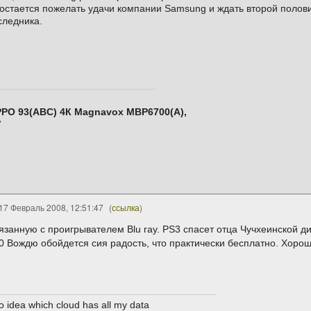
остается пожелать удачи компании Samsung и ждать второй полови
следника.
PPO 93(ABC) 4К Magnavox MBP6700(А),
V
17 Февраль 2008, 12:51:47
(
ссылка
)
анную с проигрывателем Blu ray. PS3 спасет отца Чучхеинской дикт
0 Вождю обойдется сия радость, что практически бесплатно. Хорош
no idea which cloud has all my data