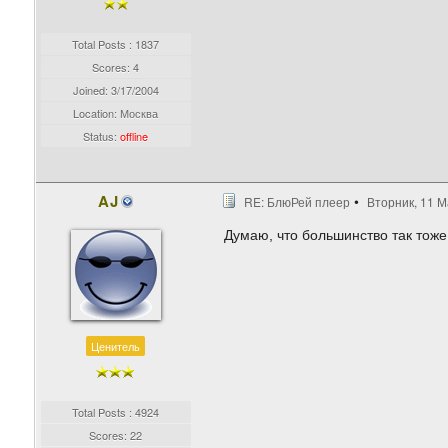
Total Posts : 1837
Scores: 4
Joined:
3/17/2004
Location: Москва
Status:
offline
AJ
RE: БлюРей плеер
Вторник, 11 М
Думаю, что большинство так тоже
Ценитель
Total Posts : 4924
Scores: 22