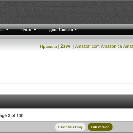
ты
Фото
Доп. Списки
Правила
|
Zavvi
|
Amazon.com
Amazon.ca
Amaz
age 3 of 130
Essentials Only
Full Version