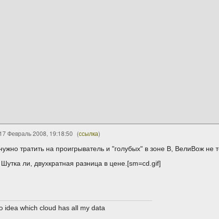
17 Февраль 2008, 19:18:50
(
ссылка
)
нужно тратить на проигрыватель и "голубых" в зоне B, ВелиВож не 
Шутка ли, двухкратная разница в цене.[sm=cd.gif]
no idea which cloud has all my data