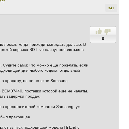
вку
#41
0
вляемся, когда приходиться ждать дольше. В
ржкой сервиса BD-Live начнут появляться в
 Судите сами: что можно еще пожелать, если
подходящий для любого кодека, отдельный
 в продажу, но не по вине Samsung.
e BCM97440, поставки которой ещё не начаты.
ать задержки продаж.
иев представителей компании Samsung, уж
о был прекращен.
щают выпуск подходящей модели Hi End с