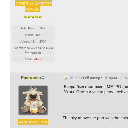
ПОЧЕТНЫЙ ДИКТАТОР
ФОРУМА
Total Posts : 5847
Scores: 1650
Joined:
11/14/2004
Location: New Zealand a.k.a
Чучхяндия
Status:
offline
Pashooka
RE: БлюРей плеер
Вторник, 11 М
Вчера был в магазине МЕТРО (на
Ух ты. Стоял и чесал репу - сейч
The sky above the port was the color
Asian Cinema Team