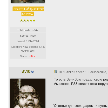
ПОЧЕТНЫЙ ДИКТАТОР
ФОРУМА
Total Posts : 5847
Scores: 1650
Joined:
11/14/2004
Location: New Zealand a.k.a
Чучхяндия
Status:
offline
AVIS
RE: БлюРей плеер
Воскресенье, 
То есть ВелиВож предал свою род
Амазонок. PS3 спасет отца нерус
"Счастье для всех, даром, и пусть