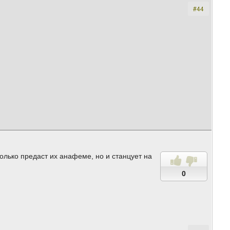
#44
только предаст их анафеме, но и станцует на
0