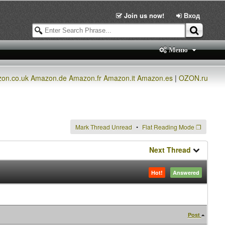
Join us now!
Вход
Меню
on.co.uk
Amazon.de
Amazon.fr
Amazon.it
Amazon.es
|
OZON.ru
Mark Thread Unread
Flat Reading Mode
❐
Next Thread
Hot!
Answered
Post