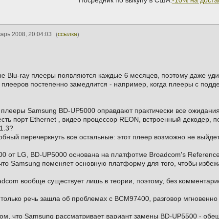
Посредник по выкупу в США:
-10% на доста
арь 2008, 20:04:03
(
ссылка
)
ые Blu-ray плееры появляются каждые 6 месяцев, поэтому даже уди
 плееров постепенно замедлится - например, когда плееры с подде
о плееры Samsung BD-UP5000 оправдают практически все ожидания.
есть порт Ethernet , видео процессор REON, встроенный декодер, 
1.3?
собный перечеркнуть все остальные: этот плеер возможно не выйдет
200 от LG, BD-UP5000 основана на платфотме Broadcom's Referenc
 что Samsung поменяет основную платформу для того, чтобы избеж
adcom вообще существует лишь в теории, поэтому, без комментар
к только речь зашла об проблемах с BCM97400, разговор мгновенн
том, что Samsung рассматривает вариант замены BD-UP5500 - обе