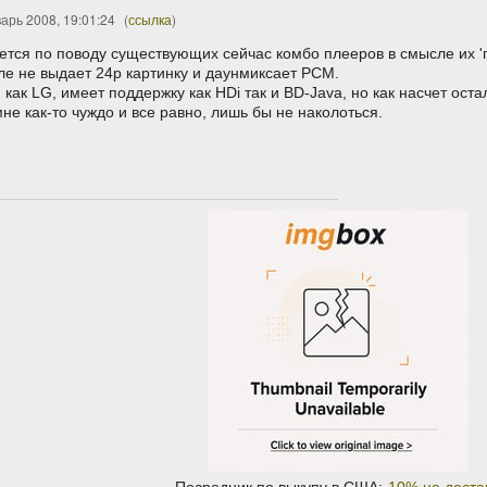
арь 2008, 19:01:24
(
ссылка
)
ется по поводу существующих сейчас комбо плееров в смысле их 
ле не выдает 24p картинку и даунмиксает PCM.
как LG, имеет поддержку как HDi так и BD-Java, но как насчет остал
не как-то чуждо и все равно, лишь бы не наколоться.