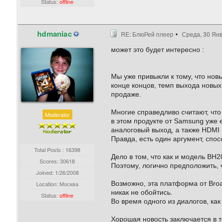
Status:
offline
hdmaniac
RE: БлюРей плеер
Среда, 30 Янв
может это будет интересно :
Мы уже привыкли к тому, что нов
конце концов, темп выхода новых
продаже.
Многие справедливо считают, чт
Moderator
в этом продукте от Samsung уже 
аналоговый выход, а также HDMI 
Правда, есть один аргумент, спо
Total Posts : 16398
Дело в том, что как и модель BH
Scores: 30618
Поэтому, логично предположить,
Joined:
1/26/2008
Возможно, эта платформа от Bro
Location: Москва
никак не обойтись.
Status:
offline
Во время одного из диалогов, ка
Хорошая новость заключается в 