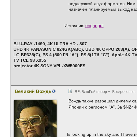
поддержкой двух форматов. Нам 
назначен планируемый выход на
Источник:
engadget
BLU-RAY -1490, 4K ULTRA HD - 807
UHD 4K PANASONIC 824GK(ABC), UBD 4К OPPO 203(A), О
LG BP325(C), PS 4 (500 Гб "A"),
PS 5
(1Тб "С")
Apple 4K T
TV TCL 98 X955
projector 4K SONY VPL-XW5000ES
Великий Вождь
RE: БлюРей плеер
Воскресенье, 
Вождь также разрешил дилему связ
Японии с регионом "А". За $NZ44
Is looking up in the sky and I have 