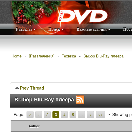
Разделы
Поиск
Важные ссылки
Пос
Home
»
[Развлечения]
»
Техника
»
Выбор Blu-Ray плеера
Prev Thread
Выбор Blu-Ray плеера
Page:
Showing p
<
1
2
3
4
5
..
>
>>
Author