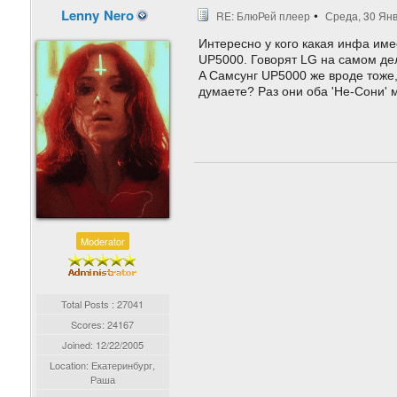
Lenny Nero
RE: БлюРей плеер
Среда, 30 Янв
Интересно у кого какая инфа име
UP5000. Говорят LG на самом де
A Самсунг UP5000 же вроде тоже, 
думаете? Раз они оба 'Не-Сони' м
Moderator
Total Posts : 27041
Scores: 24167
Joined:
12/22/2005
Location: Екатеринбург,
Раша