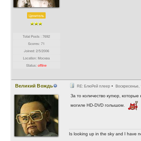
Ценитель
Total Posts : 7692
Scores: 71
Joined:
2/5/2006
Location: Москва
Status:
offline
Великий Вождь
RE: БлюРей плеер
Воскресенье, 
За то количество купюр, которые 
могиле HD-DVD голышом.
Is looking up in the sky and I have 