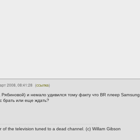
арт 2008, 08:41:28
(
ссылка
)
 Рябиновой) и немало удивился тому факту что BR плеер Samsung 
ас брать или еще ждать?
 of the television tuned to a dead channel. (c) Willam Gibson