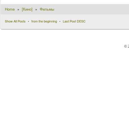
Home
»
[Кино]
»
Фильмы
Show All Posts
from the beginning
Last Post DESC
© 