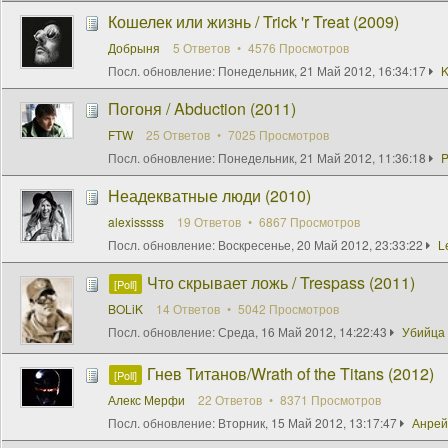
Кошелек или жизнь / Trick 'r Treat (2009)
Добрыня
5 Ответов
4576 Просмотров
Посл. обновление:
Понедельник, 21 Май 2012, 16:34:17
K
Погоня / Abduction (2011)
FTW
25 Ответов
7025 Просмотров
Посл. обновление:
Понедельник, 21 Май 2012, 11:36:18
Неадекватные люди (2010)
alexisssss
19 Ответов
6867 Просмотров
Посл. обновление:
Воскресенье, 20 Май 2012, 23:33:22
L
Что скрывает ложь / Trespass (2011)
[Poll]
BOLiK
14 Ответов
5042 Просмотров
Посл. обновление:
Среда, 16 Май 2012, 14:22:43
Убийца 
Гнев Титанов/Wrath of the Titans (2012)
[Poll]
Алекс Мeрфи
22 Ответов
8371 Просмотров
Посл. обновление:
Вторник, 15 Май 2012, 13:17:47
Анрей