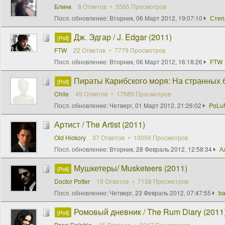
Блинк
8 Ответов
5565 Просмотров
Посл. обновление:
Вторник, 06 Март 2012, 19:07:10
Степ
Дж. Эдгар / J. Edgar (2011)
[Poll]
FTW
22 Ответов
7779 Просмотров
Посл. обновление:
Вторник, 06 Март 2012, 16:18:26
FTW
Пираты Карибского моря: На странных бер
[Poll]
Chile
49 Ответов
17685 Просмотров
Посл. обновление:
Четверг, 01 Март 2012, 21:26:02
PoLu
Артист / The Artist (2011)
Old Hickory
37 Ответов
10059 Просмотров
Посл. обновление:
Вторник, 28 Февраль 2012, 12:58:34
А
Мушкетеры/ Musketeers (2011)
[Poll]
Doctor Potter
19 Ответов
7138 Просмотров
Посл. обновление:
Четверг, 23 Февраль 2012, 07:47:55
b
Ромовый дневник / The Rum Diary (2011
[Poll]
Papa Dolphin
15 Ответов
6047 Просмотров