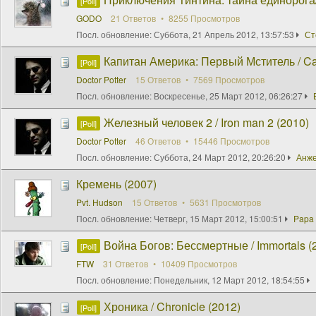
[Poll]
GODO
21 Ответов
8255 Просмотров
Посл. обновление:
Суббота, 21 Апрель 2012, 13:57:53
Ст
Капитан Америка: Первый Мститель / Cap
[Poll]
Doctor Potter
15 Ответов
7569 Просмотров
Посл. обновление:
Воскресенье, 25 Март 2012, 06:26:27
Железный человек 2 / Iron man 2 (2010)
[Poll]
Doctor Potter
46 Ответов
15446 Просмотров
Посл. обновление:
Суббота, 24 Март 2012, 20:26:20
Анже
Кремень (2007)
Pvt. Hudson
15 Ответов
5631 Просмотров
Посл. обновление:
Четверг, 15 Март 2012, 15:00:51
Papa 
Война Богов: Бессмертные / Immortals (
[Poll]
FTW
31 Ответов
10409 Просмотров
Посл. обновление:
Понедельник, 12 Март 2012, 18:54:55
Хроника / Chronicle (2012)
[Poll]