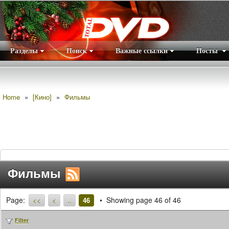
Разделы
Поиск
Важные ссылки
Посты
Правила
|
Home
»
[Кино]
»
Фильмы
Фильмы
Page:
Showing page 46 of 46
<<
<
..
46
Filter