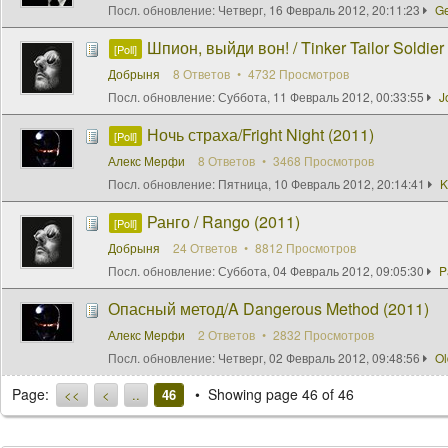
Посл. обновление:
Четверг, 16 Февраль 2012, 20:11:23
G
Шпион, выйди вон! / Tinker Tailor Soldier
[Poll]
Добрыня
8 Ответов
4732 Просмотров
Посл. обновление:
Суббота, 11 Февраль 2012, 00:33:55
J
Ночь страха/Fright Night (2011)
[Poll]
Алекс Мeрфи
8 Ответов
3468 Просмотров
Посл. обновление:
Пятница, 10 Февраль 2012, 20:14:41
K
Ранго / Rango (2011)
[Poll]
Добрыня
24 Ответов
8812 Просмотров
Посл. обновление:
Суббота, 04 Февраль 2012, 09:05:30
P
Опасный метод/A Dangerous Method (2011)
Алекс Мeрфи
2 Ответов
2832 Просмотров
Посл. обновление:
Четверг, 02 Февраль 2012, 09:48:56
Ol
Page:
Showing page 46 of 46
<<
<
..
46