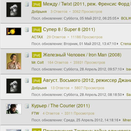
Между / Twixt (2011, реж. Френсис Форд
[Poll]
Добрыня
3 Ответов
3062 Просмотров
Посл. обновление:
Суббота, 05 Май 2012, 06:25:05
BOLiK
Супер 8 / Super 8 (2011)
[Poll]
ACTAX
29 Ответов
11186 Просмотров
Посл. обновление:
Вторник, 01 Май 2012, 13:47:10
Степа
Железный Человек / Iron Man (2008)
[Poll]
Mr. Colt
164 Ответов
35931 Просмотров
Посл. обновление:
Суббота, 28 Апрель 2012, 09:57:10
ba
Август. Восьмого (2012, режиссер Джан
[Poll]
Добрыня
13 Ответов
5807 Просмотров
Посл. обновление:
Суббота, 28 Апрель 2012, 08:18:50
Sa
Курьер / The Courier (2011)
FTW
4 Ответов
3311 Просмотров
Посл. обновление:
Среда, 25 Апрель 2012, 14:18:16
Mne
Приключения Тинтина: тайна единорога/T